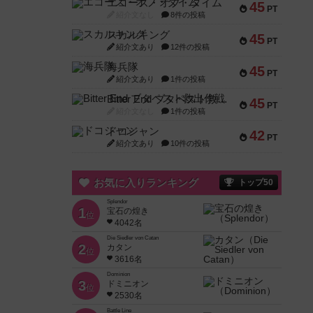
エコーズ・オブ・タイム
45
PT
紹介文なし
8件の投稿
スカルキング
45
PT
紹介文あり
12件の投稿
海兵隊
45
PT
紹介文あり
1件の投稿
Bitter End ブタペスト救出作戦
45
PT
紹介文なし
1件の投稿
ドコジャン
42
PT
紹介文あり
10件の投稿
お気に入りランキング
トップ50
Splendor
1
宝石の煌き
位
4042名
Die Siedler von Catan
2
カタン
位
3616名
Dominion
3
ドミニオン
位
2530名
Battle Line