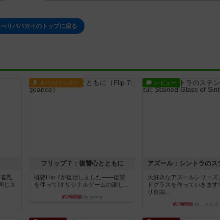
ゃべりパパガイのトップに戻る
ルール/インスト
レビュー
フリップ７：復讐心とともに
麻雀風
概要Flip 7が復活しました――復讐
大好きなアズールシリーズ
同じス
を伴って!オリジナルゲームの楽し...
ドグラスを作っていきます
り自由...
約2時間前
by jurong
約3時間前
by しんたろ