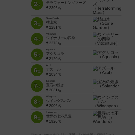
2
テラフォーミングマーズ
位
2396名
Stone Garden
3
枯山水
位
2281名
Viticulture
4
ワイナリーの四季
位
2273名
Agricola
5
アグリコラ
位
2120名
Azul
6
アズール
位
2034名
Splendor
7
宝石の煌き
位
2031名
Wingspan
8
ウイングスパン
位
2006名
7 Wonders
9
世界の七不思議
位
1920名
※Apple、Apple のロゴ は、米国および他の国々で登録された