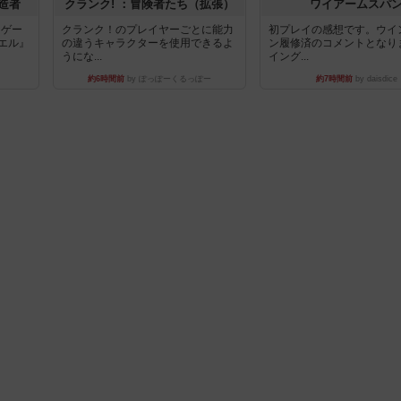
造者
クランク! ：冒険者たち（拡張）
ワイアームスパ
ドゲー
クランク！のプレイヤーごとに能力
初プレイの感想です。ウイ
エル』
の違うキャラクターを使用できるよ
ン履修済のコメントとなり
うにな...
イング...
約6時間前
by ぽっぽーくるっぽー
約7時間前
by daisdice