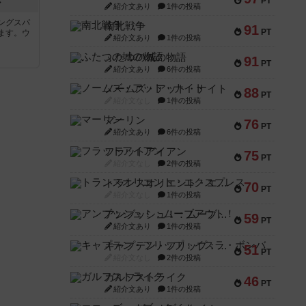
PT
ン
紹介文あり
1件の投稿
ングスパ
南北戦争
91
PT
ます。ウ
紹介文あり
1件の投稿
ふたつの城の物語
91
PT
紹介文あり
6件の投稿
ノームズ・アット・ナイト
88
PT
紹介文なし
1件の投稿
マーリン
76
PT
紹介文あり
6件の投稿
フラットアイアン
75
PT
紹介文なし
2件の投稿
トランスオリエント・エクスプレス
70
PT
紹介文なし
1件の投稿
アンブッシュ！：ムーブアウト！
59
PT
紹介文あり
1件の投稿
キャプテン・フリップ：イスラ・ボンバ
51
PT
紹介文なし
2件の投稿
ガルフストライク
46
PT
紹介文あり
1件の投稿