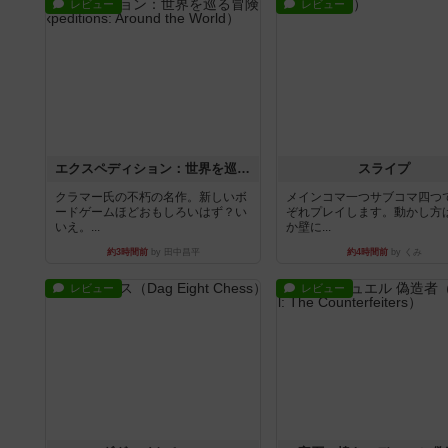
レビュー
レビュー
エクスペディション：世界を巡る冒険
スライプ
クラマー氏の不朽の名作。新しいボ
メインコマ一つサブコマ四つ
ードゲームほどおもしろいはず？い
ぞれプレイします。動かし方
いえ。...
か壁に...
約3時間前
by 田中昌平
約4時間前
by くみ
レビュー
レビュー