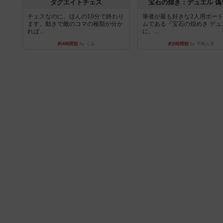
ダグエイトチェス
宝石の煌き：デュエル 偽
チェスなのに、ほんの10分で終わり
筆者が最も好きな2人用ボー
ます。動きで敵のコマの種類が分か
ムである『宝石の煌めき デュ
れば...
に、...
約4時間前
by くみ
約5時間前
by 手動人形