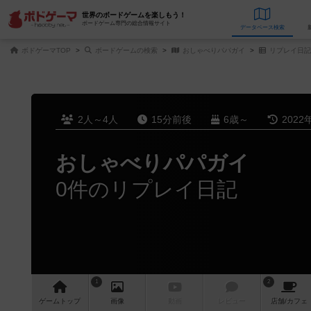
世界のボードゲームを楽しもう！
ボードゲーム専門の総合情報サイト
データベース
検
ボドゲーマTOP
ボードゲームの検索
おしゃべりパパガイ
リプレイ日記
2人～4人
15分前後
6歳～
2022
おしゃべりパパガイ
0件のリプレイ日記
1
2
ゲーム
トップ
画像
動画
レビュー
店舗/
カフェ