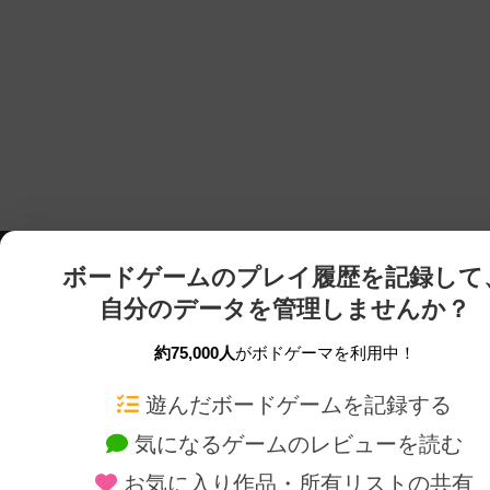
ボードゲームのプレイ履歴を記録して
自分のデータを管理しませんか？
約75,000人
がボドゲーマを利用中！
ボドゲーマTOP
ボードゲーム通販
遊んだボードゲームを記録する
気になるゲームのレビューを読む
ボードゲームを検索する
新作・再入荷情報
お気に入り作品・所有リストの共有
ボードゲームの新着レビュー
定番ボードゲームの通販