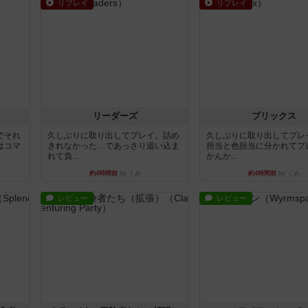
リプレイ
リプレイ
リーダーズ
ブリックス
でそれ
久しぶりに取り出してプレイ。詰め
久しぶりに取り出してプレ
はコマ
きれなかった…であっさり追い込ま
担当と色担当に分かれてプ
れて負...
かんか...
約4時間前
by くみ
約4時間前
by くみ
レビュー
レビュー