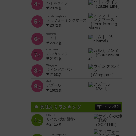
4
バトルライン
位
2379名
Terraforming Mars
5
テラフォーミングマーズ
位
2372名
6 nimmt!
6
ニムト
位
2202名
Carcassonne
7
カルカソンヌ
位
2191名
Wingspan
8
ウイングスパン
位
2150名
Azul
9
アズール
位
1903名
興味ありランキング
トップ50
SCYTHE
1
サイズ -大鎌戦役-
位
2415名
Terraforming Mars