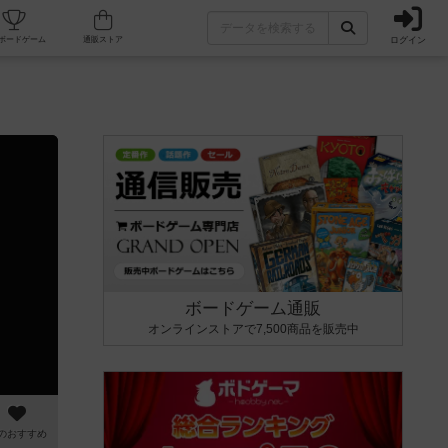
ログイン
カフェ/店舗
人気ボードゲーム
通販ストア
ボードゲーム通販
オンラインストアで7,500商品を販売中
のおすすめ