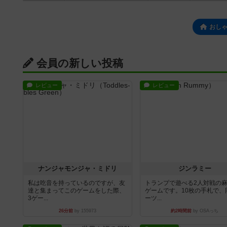
おし
会員の新しい投稿
レビュー
レビュー
ナンジャモンジャ・ミドリ
ジンラミー
私は吃音を持っているのですが、友
トランプで遊べる2人対戦の
達と集まってこのゲームをした際、
ゲームです。10枚の手札で、
3ゲー...
ーツ...
26分前
by 155973
約2時間前
by OSAっち