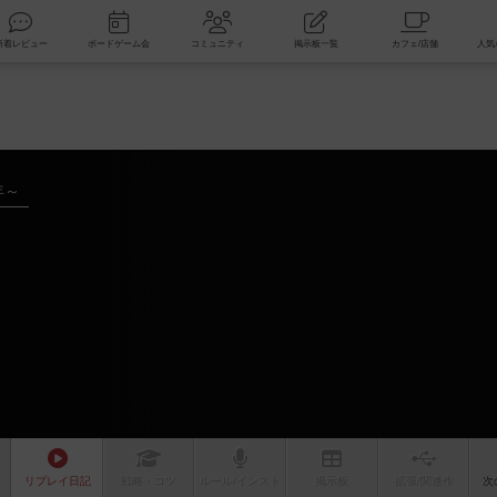
索
新着レビュー
ボードゲーム会
コミュニティ
掲示板一覧
年～
リプレイ
日記
戦略
・コツ
ルール
/インスト
掲示板
拡張/関連
作
次