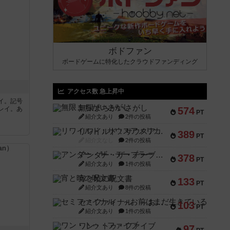
ボドファン
ボードゲームに特化したクラウドファンディング
アクセス数 急上昇中
イ。記号
無限まちがいさがし
レイ。あ
574
PT
紹介文あり
2件の投稿
リワイルド：サウスアメリカ
389
PT
紹介文なし
2件の投稿
アンダー・ザ・テーブラー
378
PT
紹介文あり
1件の投稿
宵と暁の呪文書
133
PT
紹介文あり
8件の投稿
セミファイナル ～お前はまだ生きている～
103
PT
紹介文あり
1件の投稿
ワン・トゥ・ファイブ
97