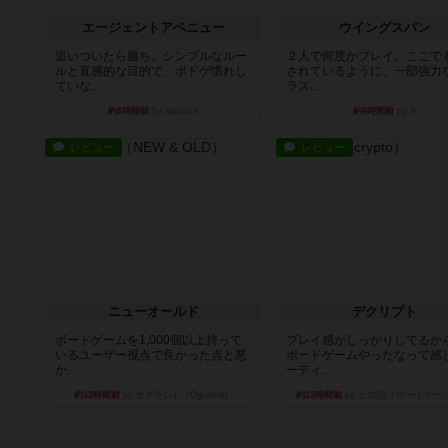
エージェントアベニュー
ウイングスパン
追いついたら勝ち。シンプルなルー
２人で何度かプレイ。ここで
ルと直感的な目的で、ボドゲ慣れし
されているように、一部強力な
ていな...
ラス...
約6時間前
by daisdice
約6時間前
by S
レビュー
レビュー
ニューオールド
デクリプト
ボードゲームを1,000個以上持って
プレイ感がしっかりしてるか
いるユーザー視点で良かった点と悪
ボードゲームやったなって感
か...
ーティ...
約12時間前
by オグランド（Oguland）
約13時間前
by ヒロ(新！ボードゲー