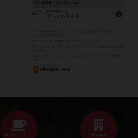
最近見たボードゲーム
Schlafmuetze
そっとおやすみ
※Apple、Apple のロゴ は、米国および他の国々で登録された
Apple Inc.の商標です。
※App Store は、Apple Inc.のサービスマークです。
※Android は、グーグル インコーポレイテッドの商標または登録商
標です。
※Google Play とそのロゴは、Google Inc.の商標または登録商標で
す。
ボードゲームカフェ
運営者情報