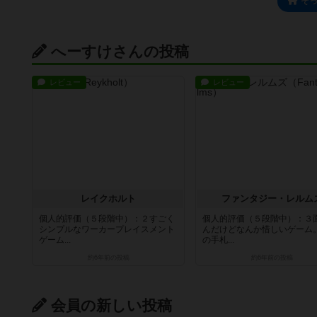
そ
へーすけさんの投稿
レビュー
レビュー
レイクホルト
ファンタジー・レルム
個人的評価（５段階中）：２すごく
個人的評価（５段階中）：３
シンプルなワーカープレイスメント
んだけどなんか惜しいゲーム
ゲーム...
の手札...
約6年前
の投稿
約6年前
の投稿
会員の新しい投稿