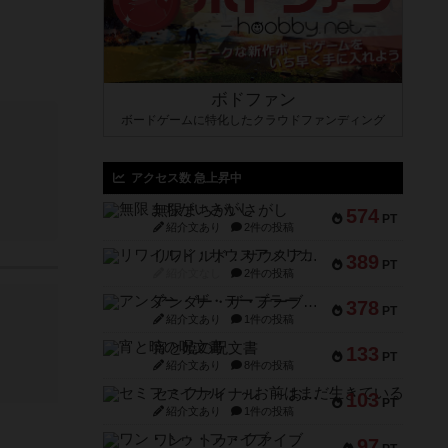
ボドファン
ボードゲームに特化したクラウドファンディング
アクセス数 急上昇中
無限まちがいさがし
574
PT
紹介文あり
2件の投稿
リワイルド：サウスアメリカ
389
PT
紹介文なし
2件の投稿
アンダー・ザ・テーブラー
378
PT
紹介文あり
1件の投稿
宵と暁の呪文書
133
PT
紹介文あり
8件の投稿
セミファイナル ～お前はまだ生きている～
103
PT
紹介文あり
1件の投稿
ワン・トゥ・ファイブ
97