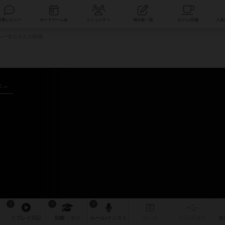
索
新着レビュー
ボードゲーム会
コミュニティ
掲示板一覧
へーすけさんの投稿
年～
1
4
2
リプレイ
日記
戦略
・コツ
ルール
/インスト
掲示板
拡張/関連
作
次