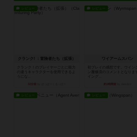
レビュー
レビュー
クランク! ：冒険者たち（拡張）
ワイアームスパン
クランク！のプレイヤーごとに能力
初プレイの感想です。ウイン
の違うキャラクターを使用できるよ
ン履修済のコメントとなりま
うにな...
イング...
32分前
by ぽっぽーくるっぽー
約1時間前
by daisdice
レビュー
レビュー