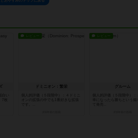
っとおやすみのトップに戻る
レビュー
レビュー
ズ
ドミニオン：繁栄
グルーム
面白い
個人的評価（５段階中）：４ドミニ
個人的評価（５段階中）：
。7枚
オンの拡張の中でも1番好きな拡張
幸になったら勝ちという煽
です。...
て発売...
約6年前
の投稿
約6年前
の投稿