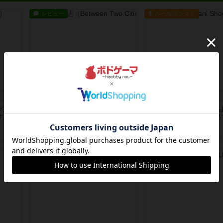
レビュー
ルール/インスト
ふたつの街の物語
ざりかに将棋
グスパ
タイルを4×4で並べて街づくりしま
３種類の駒だけが登場する
す。ウ
す。ただし、街は各プレイヤーの間
ルな将棋系ゲーム入門作品で
にあ...
＾)...
約5時間前
by ジェイとと
約5時間前
by あんちっ
レビュー
戦略やコツ