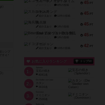
エコーズ・オブ・タイム
45
PT
紹介文なし
8件の投稿
スカルキング
45
PT
紹介文あり
12件の投稿
海兵隊
45
PT
紹介文あり
1件の投稿
Bitter End ブタペスト救出作戦
45
PT
紹介文なし
1件の投稿
ドコジャン
42
PT
紹介文あり
10件の投稿
超シンプ
す♪(＾
お気に入りランキング
トップ50
く
Splendor
1
宝石の煌き
位
4041名
Die Siedler von Catan
2
カタン
位
3616名
Dominion
3
ドミニオン
位
2530名
Battle Line