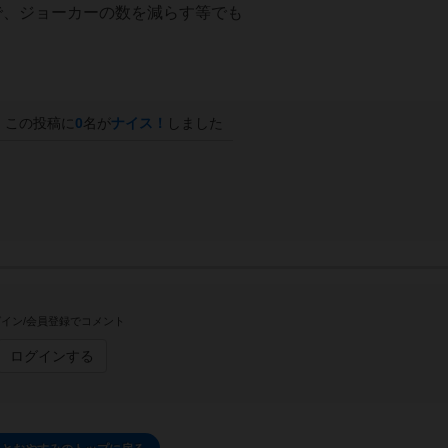
で、ジョーカーの数を減らす等でも
この投稿に
0
名が
ナイス！
しました
イン/会員登録でコメント
ログインする