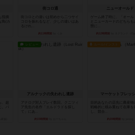
街コロ通
ニューオールド
も指摘
街コロとの違いは初めから二つサイ
ゲーム終了時に、「オール
鳥(カ
コロを振れるなど、少しの違いはあ
とニューカードのどちらも
るけれ...
態に...
約11時間前
by くみ
約12時間前
by オグランド（Ogu
レビュー
ルール/インスト
アルナックの失われし遺跡
マーケットフレッ
ら、超
アナログ対人プレイ数回。クニツィ
目的あなたの店先に農産物
じ。パ
ア先生の名作「エルドラドを探し
戦略的に積み重ねて在庫を
て」にあ...
し、競合...
ム家族)
約15時間前
by おーちゃん
約20時間前
by jurong