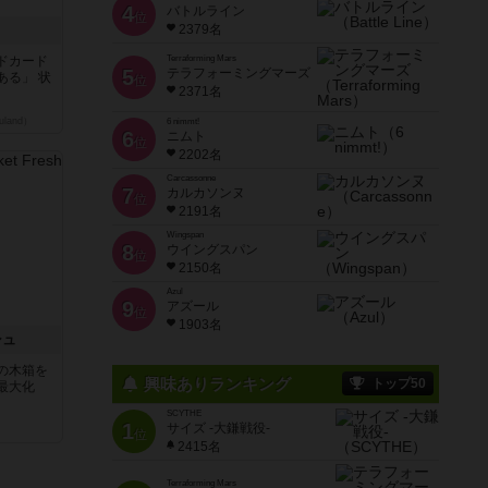
4
バトルライン
位
2379名
ドカード
Terraforming Mars
5
テラフォーミングマーズ
ある」 状
位
2371名
land）
6 nimmt!
6
ニムト
位
2202名
Carcassonne
7
カルカソンヌ
位
2191名
Wingspan
8
ウイングスパン
位
2150名
Azul
9
アズール
位
1903名
シュ
の木箱を
興味ありランキング
トップ50
最大化
SCYTHE
1
サイズ -大鎌戦役-
位
2415名
Terraforming Mars