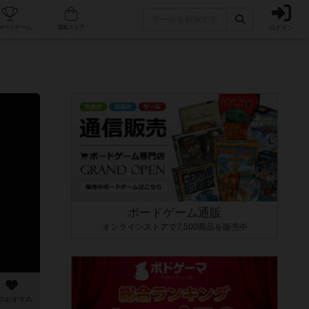
ログイン
カフェ/店舗
人気ボードゲーム
通販ストア
ボードゲーム通販
オンラインストアで7,500商品を販売中
のおすすめ