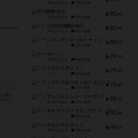
PT
紹介文あり
1件の投稿
南北戦争
91
PT
紹介文あり
1件の投稿
ふたつの城の物語
91
PT
紹介文あり
6件の投稿
ノームズ・アット・ナイト
88
PT
紹介文なし
1件の投稿
マーリン
76
PT
紹介文あり
6件の投稿
フラットアイアン
75
PT
紹介文なし
2件の投稿
トランスオリエント・エクスプレス
70
PT
紹介文なし
1件の投稿
３1番不
アンブッシュ！：ムーブアウト！
59
PT
りからし
紹介文あり
1件の投稿
キャプテン・フリップ：イスラ・ボンバ
51
PT
紹介文なし
2件の投稿
ガルフストライク
46
PT
紹介文あり
1件の投稿