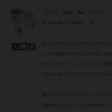
皇帝
297名
0名
0
約6年前
個人的評価（５段階中）：
４
へーすけ
軽ゲーの中でも自分が特におすすめし
シェアする
ルールは他の方のレビューで詳しく紹
他の人がカードをふせているのに全然
全員が一斉にどたばたとカードふせる
静かにゲームをするよりは、カードに
雑談をしながらプレイするのが楽しい