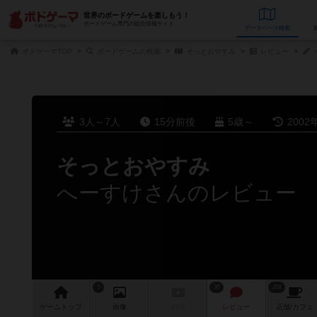
世界のボードゲームを楽しもう！
ボードゲーム専門の総合情報サイト
データベース
検
ボドゲーマTOP
ボードゲームの検索
そっとおやすみ
レビュー
3人～7人
15分前後
5歳～
2002
そっとおやすみ
へーすけさんのレビュー
5
30
209
ゲーム
トップ
画像
動画
レビュー
店舗/
カフェ