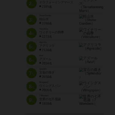
2
テラフォーミングマーズ
位
2395名
Stone Garden
3
枯山水
位
2280名
Viticulture
4
ワイナリーの四季
位
2273名
Agricola
5
アグリコラ
位
2120名
Azul
6
アズール
位
2034名
Splendor
7
宝石の煌き
位
2030名
Wingspan
8
ウイングスパン
位
2006名
7 Wonders
9
世界の七不思議
位
1920名