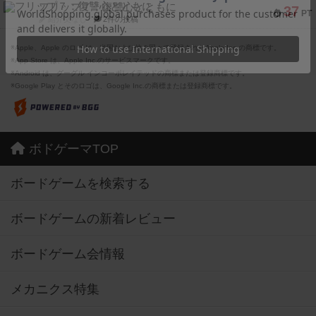
フリップ７：復讐心とともに
37
PT
紹介文なし
2件の投稿
※Apple、Apple のロゴ は、米国および他の国々で登録されたApple Inc.の商標です。
※App Store は、Apple Inc.のサービスマークです。
※Android は、グーグル インコーポレイテッドの商標または登録商標です。
※Google Play とそのロゴは、Google Inc.の商標または登録商標です。
ボドゲーマTOP
ボードゲームを検索する
ボードゲームの新着レビュー
ボードゲーム会情報
メカニクス特集