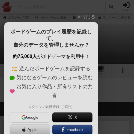
ログイン
閉じる
ボドゲーマTOP
ボードゲームの検索
サンスーシ
サンスーシの通販/商品
ボードゲームのプレイ履歴を記録し
て、
サンスーシ
自分のデータを管理しませんか？
0件の動画
約75,000人
がボドゲーマを利用中！
遊んだボードゲームを記録する
1
2
22
トップ
画像
動画
レビュー
カフェ
気になるゲームのレビューを読む
お気に入り作品・所有リストの共
サンスーシのトップに戻る
有
ログイン / 会員登録（10秒）
会員の新しい投稿
Google
X
レビュー
充実
Apple
Facebook
ヘッジロウ・ヘル