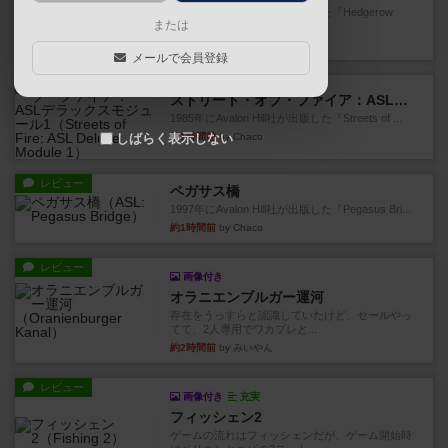
1987年にAvalon Hill社が出版した『Hedgerow
または
He...
約1時間前
by Chaco
メールで会員登録
レビュー
ストリート・オブ・ファイア：ASLデラックスモジュール1
1985年にAvalon Hill社が出版した『Streets of ...
約1時間前
by Chaco
しばらく表示しない
レビュー
ペガサス橋
1997年にAvalon Hill社が出版した『Pegasus Bri...
約1時間前
by Chaco
レビュー
画像付き
オラニエンブルガー運河
存在をうっすらと認識していたけど、セールやっ
てて、2人専用でワカプレと...
約2時間前
by みいやん
レビュー
画像付き
充実
フィッシェン2
ゲームの流れはフィッシェンだが、ゲーム開始時