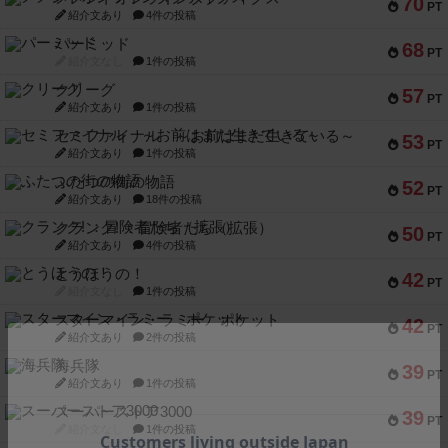
70
PT
紹介文あり
4件の投稿
パーミッド
68
PT
紹介文なし
1件の投稿
クリーグ
57
PT
紹介文あり
1件の投稿
セミファイナル ～お前はまだ生きている～
53
PT
紹介文あり
1件の投稿
ふたつの街の物語
52
PT
紹介文あり
18件の投稿
クランク! ：冒険者たち（拡張）
50
PT
紹介文あり
4件の投稿
とうほうの！
42
PT
紹介文なし
1件の投稿
スターマイン・ラミー ポケット
42
PT
紹介文あり
2件の投稿
海兵隊
39
PT
紹介文あり
1件の投稿
スーパーストア3000
39
PT
紹介文なし
1件の投稿