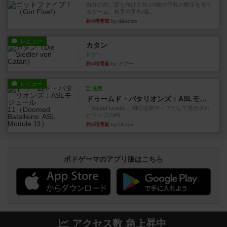
自分の前に背を向けて並ぶ5枚の手札の数字を当て
るゲーム。相手の手札/場...
約4時間前
by daisdice
レビュー
カタン
神ゲー
約5時間前
by アプー
レビュー
充実
ドゥームド・バタリオンズ：ASLモジュール11
『Squad Leader』用の追加マップとして発売され
たマップの#9...
約5時間前
by Chaco
ボドゲーマのアプリ版はこちら
アクセス数 急上昇中