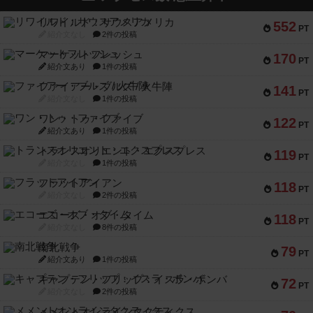
リワイルド：サウスアメリカ
552
PT
紹介文なし
2件の投稿
マーケットフレッシュ
170
PT
紹介文あり
1件の投稿
ファイアー・ブルズ / 火牛陣
141
PT
紹介文なし
1件の投稿
ワン・トゥ・ファイブ
122
PT
紹介文あり
1件の投稿
トランスオリエント・エクスプレス
119
PT
紹介文なし
1件の投稿
フラットアイアン
118
PT
紹介文なし
2件の投稿
エコーズ・オブ・タイム
118
PT
紹介文なし
8件の投稿
南北戦争
79
PT
紹介文あり
1件の投稿
キャプテン・フリップ：イスラ・ボンバ
72
PT
紹介文なし
2件の投稿
メメントオンラインタクティクス