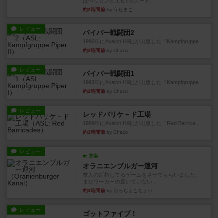
はペリカンとエビの2スート...
約2時間前
by うらまこ
レビュー
パイパー戦闘団2
1996年にAvalon Hill社が出版した『Kampfgruppe...
約2時間前
by Chaco
レビュー
パイパー戦闘団1
1993年にAvalon Hill社が出版した『Kampfgruppe...
約2時間前
by Chaco
レビュー
レッドバリケ－ド工場
1989年にAvalon Hill社が出版した『Red Barrica...
約3時間前
by Chaco
レビュー
充実
オラニエンブルガー運河
友人の所持してるゲームをさせてもらいました。
まだワーカーの置いていない...
約3時間前
by おっちょこちょい
レビュー
ゴットファイブ！