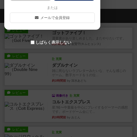
または
会員の新しい投稿
メールで会員登録
レビュー
ゴットファイブ！
運要素があり楽しめました。またやりたいです。
しばらく表示しない
約2時間前
by 金賢守(キムヒョンス)
レビュー
充実
ダブルナイン
雑に死なないラブレターみたいな、そんな感じの
ゲーム。数字カードを１の位...
約3時間前
by 深水あどら
レビュー
画像付き
充実
コルトエクスプレス
星7軽〜中量級を中心にプレイするゲーマーの感想
です。ボードゲーム会にて...
約3時間前
by おとん
レビュー
充実