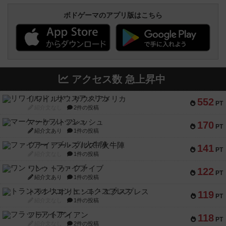
ボドゲーマのアプリ版はこちら
アクセス数 急上昇中
リワイルド：サウスアメリカ
552
PT
紹介文なし
2件の投稿
マーケットフレッシュ
170
PT
紹介文あり
1件の投稿
ファイアー・ブルズ / 火牛陣
141
PT
紹介文なし
1件の投稿
ワン・トゥ・ファイブ
122
PT
紹介文あり
1件の投稿
トランスオリエント・エクスプレス
119
PT
紹介文なし
1件の投稿
フラットアイアン
118
PT
紹介文なし
2件の投稿