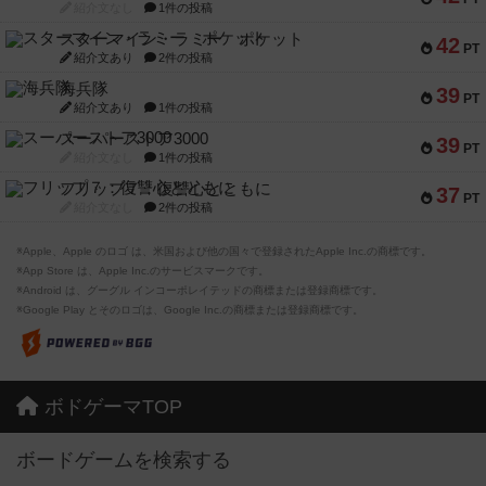
紹介文なし
1件の投稿
スターマイン・ラミー ポケット
42
PT
紹介文あり
2件の投稿
海兵隊
39
PT
紹介文あり
1件の投稿
スーパーストア3000
39
PT
紹介文なし
1件の投稿
フリップ７：復讐心とともに
37
PT
紹介文なし
2件の投稿
※Apple、Apple のロゴ は、米国および他の国々で登録されたApple Inc.の商標です。
※App Store は、Apple Inc.のサービスマークです。
※Android は、グーグル インコーポレイテッドの商標または登録商標です。
※Google Play とそのロゴは、Google Inc.の商標または登録商標です。
ボドゲーマTOP
ボードゲームを検索する