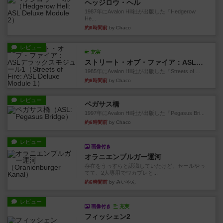
ヘッジロウ・ヘル
1987年にAvalon Hill社が出版した『Hedgerow
He...
約6時間前
by Chaco
レビュー
充実
ストリート・オブ・ファイア：ASLデラックスモジュール1
1985年にAvalon Hill社が出版した『Streets of ...
約6時間前
by Chaco
レビュー
ペガサス橋
1997年にAvalon Hill社が出版した『Pegasus Bri...
約6時間前
by Chaco
レビュー
画像付き
オラニエンブルガー運河
存在をうっすらと認識していたけど、セールやっ
てて、2人専用でワカプレと...
約6時間前
by みいやん
レビュー
画像付き
充実
フィッシェン2