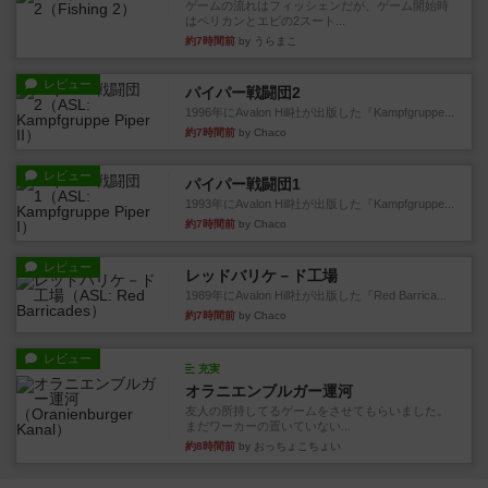
ゲームの流れはフィッシェンだが、ゲーム開始時
はペリカンとエビの2スート...
約7時間前
by うらまこ
レビュー
パイパー戦闘団2
1996年にAvalon Hill社が出版した『Kampfgruppe...
約7時間前
by Chaco
レビュー
パイパー戦闘団1
1993年にAvalon Hill社が出版した『Kampfgruppe...
約7時間前
by Chaco
レビュー
レッドバリケ－ド工場
1989年にAvalon Hill社が出版した『Red Barrica...
約7時間前
by Chaco
レビュー
充実
オラニエンブルガー運河
友人の所持してるゲームをさせてもらいました。
まだワーカーの置いていない...
約8時間前
by おっちょこちょい