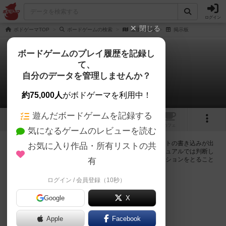
ログイン
閉じる
ボドゲーマTOP
ボードゲームの検索
最後の探偵
掲示板
ボードゲームのプレイ履歴を記録し
て、
最後の探偵
自分のデータを管理しませんか？
0件の掲示板
約75,000人
がボドゲーマを利用中！
遊んだボードゲームを記録する
10
1
トップ
画像
動画
レビュー
カフェ
気になるゲームのレビューを読む
ログインすると最後の探偵に関する掲示板の作成やコメントの書き込みが出
お気に入り作品・所有リストの共
来るようになります。ルールの疑問やエラッタ情報、マニュアルでは判断し
辛い曖昧な表記等について会員同士で自由にコミュニケーションをとること
有
が出来ます。
ログイン / 会員登録（10秒）
ログイン/無料会員登録
Google
X
Apple
Facebook
最後の探偵のトップに戻る