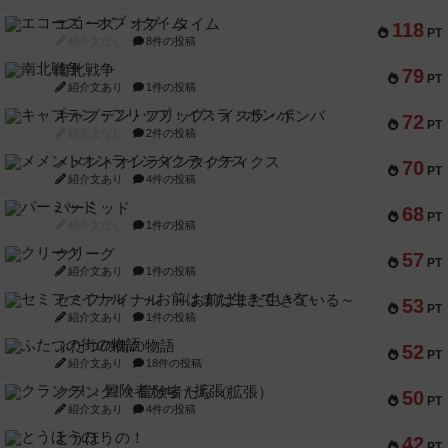
エコーズ・オブ・タイム
118
PT
紹介文なし
8件の投稿
南北戦争
79
PT
紹介文あり
1件の投稿
キャプテン・フリップ：イスラ・ボンバ
72
PT
紹介文なし
2件の投稿
メメントオンラインタクティクス
70
PT
紹介文あり
4件の投稿
パーミッド
68
PT
紹介文なし
1件の投稿
クリーグ
57
PT
紹介文あり
1件の投稿
セミファイナル ～お前はまだ生きている～
53
PT
紹介文あり
1件の投稿
ふたつの街の物語
52
PT
紹介文あり
18件の投稿
クランク! ：冒険者たち（拡張）
50
PT
紹介文あり
4件の投稿
とうほうの！
42
PT