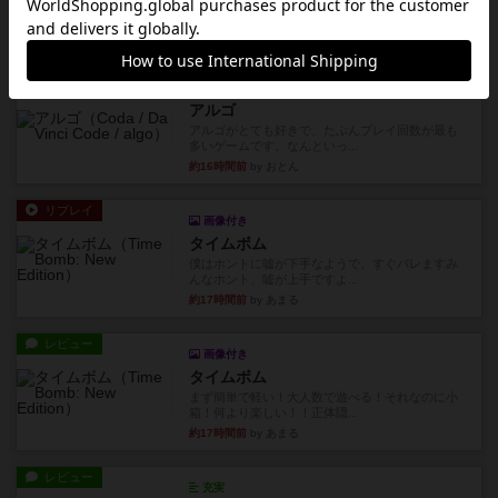
ました。息子の勝ち。これリ...
約16時間前
by くみ
リプレイ
充実
アルゴ
アルゴがとても好きで、たぶんプレイ回数が最も
多いゲームです。なんといっ...
約16時間前
by おとん
リプレイ
画像付き
タイムボム
僕はホントに嘘が下手なようで、すぐバレますみ
んなホント、嘘が上手ですよ...
約17時間前
by あまる
レビュー
画像付き
タイムボム
まず簡単で軽い！大人数で遊べる！それなのに小
箱！何より楽しい！！正体隠...
約17時間前
by あまる
レビュー
充実