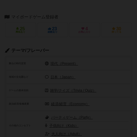
マイボードゲーム登録者
25
23
4
30
興味あり
経験あり
お気に入り
持ってる
テーマ/フレーバー
現代（Present）
舞台の時代背景
日本（Japan）
地域や文化圏など
雑学/クイズ（Trivia / Quiz）
ゲームの基本目的
経済/経営（Economy）
政治経済/各種産業
パーティゲーム（Party）
子供向け（Kids）
その他のコンセプト
大人向け（Adult）