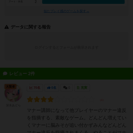
2
アート・外見
似たプレイ感のゲームを探す→
データに関する報告
ログインするとフォームが表示されます
レビュー 2件
大賢者
70名
0名
0
充実
深水あどら
マナー講師になって他プレイヤーのマナー違反
を指摘する、素敵なゲーム。どんどん増えてい
くマナーに脳みそが追い付かずみんなどんどん
マナー違反を指摘されまくる。やることがマナ