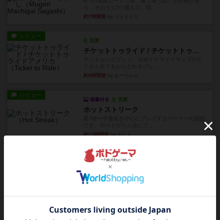
6つの場面カード（表、裏で違う絵）が何枚かあ
り、そのうち3つ選んで、同...
約7時間前
by ジェイとと
レビュー
充実
チケットトゥライド / チケットトゥライドアメリカ
デジタルソロプレイ。元祖チケライ？マップがた
くさん出てるからどれをプレ...
約9時間前
by おーちゃん
レビュー
画像付き
充実
ホットストリーク
星7軽〜中量級を中心にプレイするゲーマーの感想
です。ボードゲーム会にて...
約15時間前
by おとん
レビュー
ガルフストライク
1983年にVictory Gamesが出版した『Gulf Strik...
約16時間前
by Chaco
リプレイ
画像付き
ディジットコード
やっぱり論理ゲームは面白い。息子とリプレイし