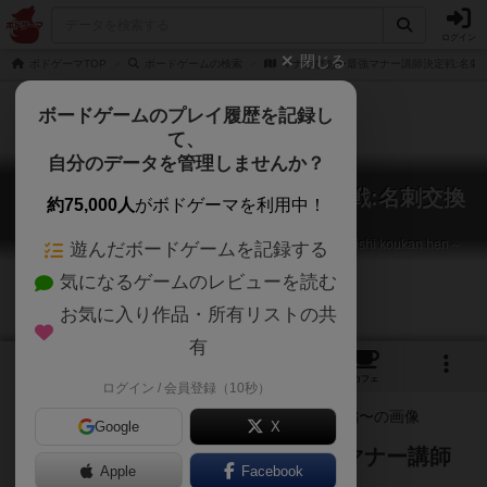
ログイン
閉じる
ボドゲーマTOP
ボードゲームの検索
マナとぴあ〜最強マナー講師決定戦:名刺
ボードゲームのプレイ履歴を記録し
て、
自分のデータを管理しませんか？
マナとぴあ〜最強マナー講師決定戦:名刺交換
約75,000人
がボドゲーマを利用中！
編〜
MANNERTOPIA～saikyou manner koushi ketteisen : meishi koukan hen～
遊んだボードゲームを記録する
気になるゲームのレビューを読む
お気に入り作品・所有リストの共
有
1
1
2
8
トップ
画像
動画
レビュー
カフェ
ログイン / 会員登録（10秒）
Google
X
増え続けるマナーを守って最強のマナー講師
Apple
Facebook
を目指せ！