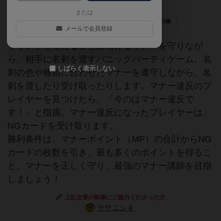
または
名刺
社会人
マナー
ゲムマ2023春
メールで会員登録
ラウンドを増えるごとに増えるマナーを守りなが
ら、相手に名刺を渡すパニックパーティゲーム。名
しばらく表示しない
刺の色や種類に合わせたマナーを遵守しながら、名
刺を渡したり受け取ったりします。マナー違反のプ
レイヤーを見つけたら、「今のはマナー違反で
す！」と指摘。マナー違反になったプレイヤーは、
NGカードを受け取ります。
勝利条件は、マナーポイント（MP）の合計からNG
カードの枚数を引き、最も多くのポイントを得るこ
と。マナーを正しく守り、最強のマナー講師を目指
しましょう！
上記文章の執筆にご協力くださった方
ササニシキ