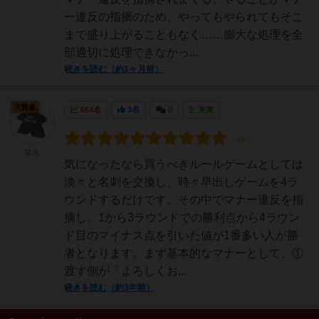
ー違反の指摘のため、やってもやられてもそこ
まで盛り上がることもなく……膨大な処理を全
部適切に処理できなかっ...
続きを読む（約1ヶ月前）
大賢者
664名
3名
0
充実
駿河
気になったなら買うべきルールゲームとしては
淡々と名刺を交換し、時々早出しゲームを4ラ
ウンドするだけです。その中でマナー違反を指
摘し、1から3ラウンドでの勝利点から4ラウン
ド目のマイナス点を引いた値が1番多い人が勝
者となります。まず基本的なマナーとして、①
渡す側が「よろしくお...
続きを読む（約3年前）