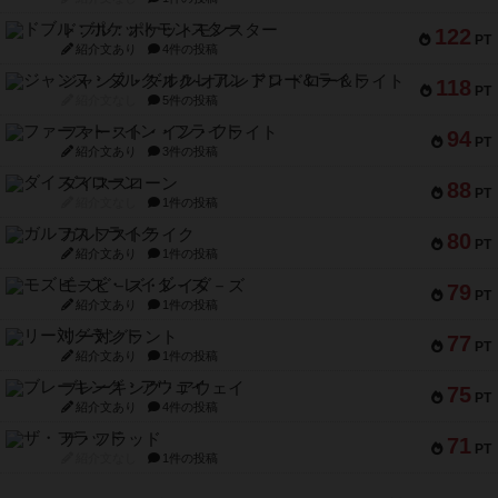
ドブル：ポケットモンスター
122
PT
紹介文あり
4件の投稿
ジャンヌ・ダルク-オルレアン ドロー＆ライト
118
PT
紹介文なし
5件の投稿
ファースト・イン・フライト
94
PT
紹介文あり
3件の投稿
ダイススローン
88
PT
紹介文なし
1件の投稿
ガルフストライク
80
PT
紹介文あり
1件の投稿
モズビ－ズ・レイダ－ズ
79
PT
紹介文あり
1件の投稿
リー対グラント
77
PT
紹介文あり
1件の投稿
ブレーキング・アウェイ
75
PT
紹介文あり
4件の投稿
ザ・フラッド
71
PT
紹介文なし
1件の投稿