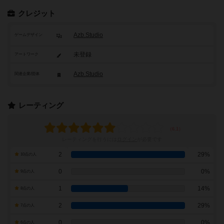
クレジット
Azb.Studio
ゲームデザイン
未登録
アートワーク
Azb.Studio
関連企業/団体
レーティング
レーティングを行うには
ログイン
が必要です
2
29%
10点の人
0
0%
9点の人
1
14%
8点の人
2
29%
7点の人
0
0%
6点の人