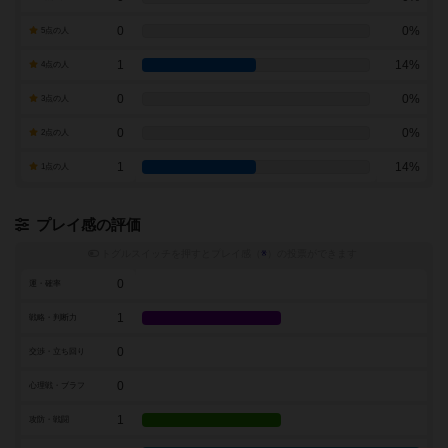
0
0%
5点の人
1
14%
4点の人
0
0%
3点の人
0
0%
2点の人
1
14%
1点の人
プレイ感の評価
トグルスイッチを押すとプレイ感（
※
）の投票ができます
0
運・確率
1
戦略・判断力
0
交渉・立ち回り
0
心理戦・ブラフ
1
攻防・戦闘