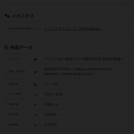
メカニクス
トリックテイキング（Trick-taking）
得点や資源等の獲得ルール
作品データ
マナとぴあ〜最強マナー講師決定戦:名刺交換編〜
タイトル
MANNERTOPIA～saikyou manner koushi
原題・英題表記
ketteisen : meishi koukan hen～
3人～6人
参加人数
15分～30分
プレイ時間
10歳から
対象年齢
2023年～
発売時期
3,300円
参考価格