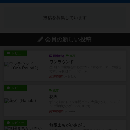
投稿を募集しています
会員の新しい投稿
レビュー
画像付き
充実
ワンラウンド
星5軽〜中量級を中心にプレイするゲーマーの感想
です。今回はボードゲーム...
約2時間前
by おとん
レビュー
充実
花火
ずっと前のドイツ年間ゲーム大賞ながら、シンプ
ルで簡単な小ゲームで今でも...
約5時間前
by tamio
レビュー
無限まちがいさがし