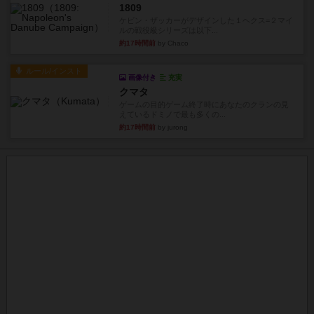
1809
ケビン・ザッカーがデザインした１ヘクス=２マイ
ルの戦役級シリーズは以下...
約17時間前
by Chaco
ルール/インスト
画像付き
充実
クマタ
ゲームの目的ゲーム終了時にあなたのクランの見
えているドミノで最も多くの...
約17時間前
by jurong