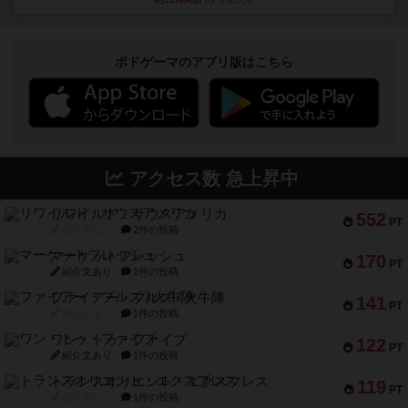
ボドゲーマのアプリ版はこちら
アクセス数 急上昇中
リワイルド：サウスアメリカ
552
PT
紹介文なし
2件の投稿
マーケットフレッシュ
170
PT
紹介文あり
1件の投稿
ファイアー・ブルズ / 火牛陣
141
PT
紹介文なし
1件の投稿
ワン・トゥ・ファイブ
122
PT
紹介文あり
1件の投稿
トランスオリエント・エクスプレス
119
PT
紹介文なし
1件の投稿