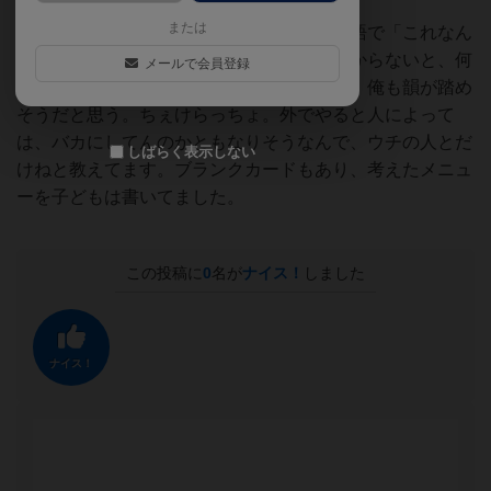
または
子どもらはこれがお気に入りで、れろれろ語で「これなん
だ」とクイズを出したりする。テーマが分からないと、何
メールで会員登録
も分からない。思いつく言葉は幾つかあり、俺も韻が踏め
そうだと思う。ちぇけらっちょ。外でやると人によって
は、バカにしてんのかともなりそうなんで、ウチの人とだ
しばらく表示しない
けねと教えてます。ブランクカードもあり、考えたメニュ
ーを子どもは書いてました。
この投稿に
0
名が
ナイス！
しました
ナイス！