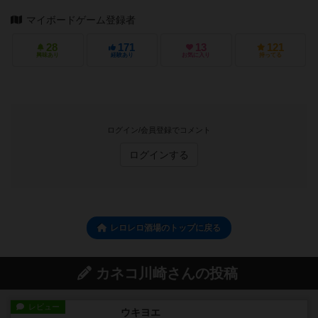
マイボードゲーム登録者
28
171
13
121
興味あり
経験あり
お気に入り
持ってる
ログイン/会員登録でコメント
ログインする
レロレロ酒場のトップに戻る
カネコ川崎さんの投稿
レビュー
ウキヨエ