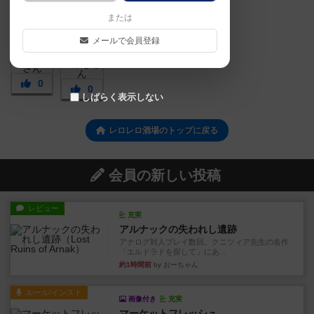
または
メールで会員登録
0
0
しばらく表示しない
レロレロ酒場のトップに戻る
会員の新しい投稿
レビュー
充実
アルナックの失われし遺跡
アナログ対人プレイ数回。クニツィア先生の名作
「エルドラドを探して」にあ...
約1時間前
by おーちゃん
ルール/インスト
画像付き
充実
マーケットフレッシュ