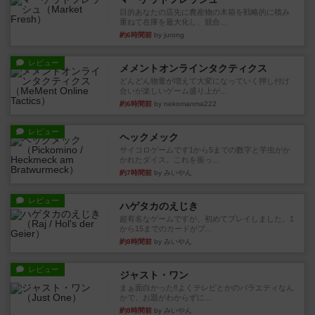
目的あなたの店先に農産物の木箱を戦略的に積み
重ねて在庫を最大化し、競合...
約6時間前
by jurong
レビュー
メメントオンラインタクティクス
どんどん物量が増えて大変になっていく押し付け
合いが楽しいゲーム盛り上が...
約6時間前
by nekomanma222
レビュー
ヘックメック
サイコロゲームです1から5までの数字と芋虫がか
かれたダイス。これを振っ...
約7時間前
by みいやん
レビュー
ハゲタカのえじき
超有名なゲームですが、初めてプレイしました。1
から15までのカードがプ...
約8時間前
by みいやん
レビュー
ジャスト・ワン
まぁ面白かった‼️よくテレビとかのバラエティなん
かで、お題がわからずに...
約8時間前
by みいやん