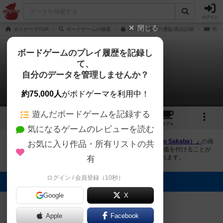
ログイン
閉じる
ボドゲーマTOP
ボードゲームの検索
レロレロ酒場の通販/商品詳細
作品
ボードゲームのプレイ履歴を記録し
て、
レロレロ酒場
自分のデータを管理しませんか？
2件の画像
約75,000人
がボドゲーマを利用中！
遊んだボードゲームを記録する
2
4
62
トップ
画像
動画
レビュー
カフェ
気になるゲームのレビューを読む
ボドゲーマにログインすると、
「レロレロ酒場（Relo Relo Sakaba）」
の画
お気に入り作品・所有リストの共
像をアップロード出来たり、他のユーザーの投稿画像に評価を付けることが
できます。また、トップ6の画像は様々なページで表示されます。
有
ログイン / 会員登録（10秒）
トップに表示される画像
Google
プロギャンブラ
X
ーのぶき
[退会者:3009]
Apple
Facebook