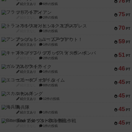
76
PT
紹介文あり
6件の投稿
フラットアイアン
75
PT
紹介文なし
2件の投稿
トランスオリエント・エクスプレス
70
PT
紹介文なし
1件の投稿
アンブッシュ！：ムーブアウト！
59
PT
紹介文あり
1件の投稿
キャプテン・フリップ：イスラ・ボンバ
51
PT
紹介文なし
2件の投稿
ガルフストライク
46
PT
紹介文あり
1件の投稿
エコーズ・オブ・タイム
45
PT
紹介文なし
8件の投稿
スカルキング
45
PT
紹介文あり
12件の投稿
海兵隊
45
PT
紹介文あり
1件の投稿
Bitter End ブタペスト救出作戦
45
PT
紹介文なし
1件の投稿