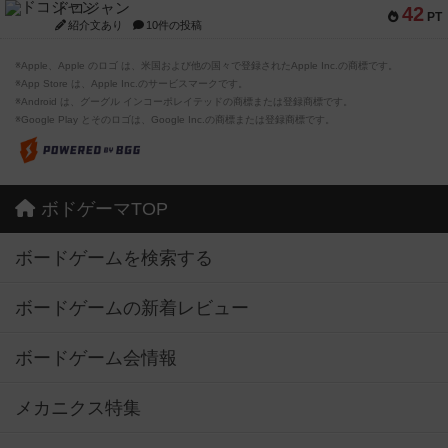
ドコジャン
42
PT
紹介文あり
10件の投稿
※Apple、Apple のロゴ は、米国および他の国々で登録されたApple Inc.の商標です。
※App Store は、Apple Inc.のサービスマークです。
※Android は、グーグル インコーポレイテッドの商標または登録商標です。
※Google Play とそのロゴは、Google Inc.の商標または登録商標です。
ボドゲーマTOP
ボードゲームを検索する
ボードゲームの新着レビュー
ボードゲーム会情報
メカニクス特集