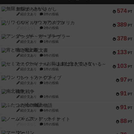
無限まちがいさがし
574
PT
紹介文あり
2件の投稿
リワイルド：サウスアメリカ
389
PT
紹介文なし
2件の投稿
アンダー・ザ・テーブラー
378
PT
紹介文あり
1件の投稿
宵と暁の呪文書
133
PT
紹介文あり
8件の投稿
セミファイナル ～お前はまだ生きている～
103
PT
紹介文あり
1件の投稿
ワン・トゥ・ファイブ
97
PT
紹介文あり
1件の投稿
南北戦争
91
PT
紹介文あり
1件の投稿
ふたつの城の物語
91
PT
紹介文あり
6件の投稿
ノームズ・アット・ナイト
88
PT
紹介文なし
1件の投稿
マーリン