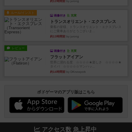
約12時間前
by jurong
ルール/インスト
画像付き
充実
トランスオリエント・エクスプレス
乗客の皆様、トランスオリエント・エクスプレス
にご乗車ありがとうございま...
約13時間前
by jurong
レビュー
画像付き
充実
フラットアイアン
世界に浸れる度 ☆☆☆☆★楽しさ ☆☆☆☆★
タイパ ☆☆☆☆☆マンハッ...
約14時間前
by DKnewyork
ボドゲーマのアプリ版はこちら
アクセス数 急上昇中