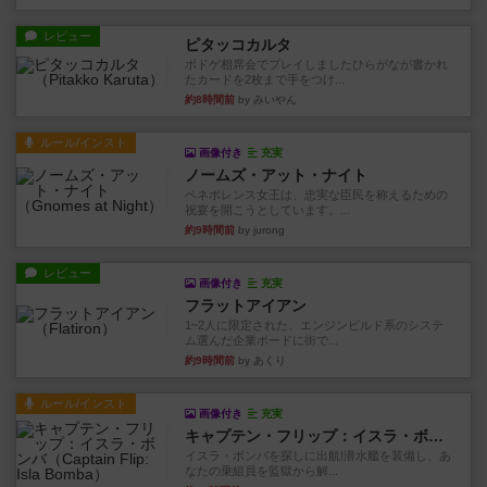
レビュー
ピタッコカルタ
ボドゲ相席会でプレイしましたひらがなが書かれ
たカードを2枚まで手をつけ...
約8時間前
by みいやん
ルール/インスト
画像付き
充実
ノームズ・アット・ナイト
ベネボレンス女王は、忠実な臣民を称えるための
祝宴を開こうとしています。...
約9時間前
by jurong
レビュー
画像付き
充実
フラットアイアン
1~2人に限定された、エンジンビルド系のシステ
ム選んだ企業ボードに街で...
約9時間前
by あくり
ルール/インスト
画像付き
充実
キャプテン・フリップ：イスラ・ボンバ
イスラ・ボンバを探しに出航!潜水艦を装備し、あ
なたの乗組員を監獄から解...