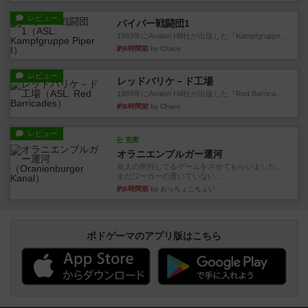
レビュー
パイパー戦闘団1
1993年にAvalon Hill社が出版した『Kampfgruppe...
約6時間前
by Chaco
レビュー
レッドバリケ－ド工場
1989年にAvalon Hill社が出版した『Red Barrica...
約6時間前
by Chaco
レビュー
充実
オラニエンブルガー運河
友人の所持してるゲームをさせてもらいました。
まだワーカーの置いていない...
約6時間前
by おっちょこちょい
ボドゲーマのアプリ版はこちら