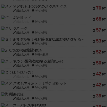
メメントオンラインタクティクス
70
PT
紹介文あり
4件の投稿
パーミッド
68
PT
紹介文なし
1件の投稿
クリーグ
57
PT
紹介文あり
1件の投稿
セミファイナル ～お前はまだ生きている～
53
PT
紹介文あり
1件の投稿
ふたつの街の物語
52
PT
紹介文あり
18件の投稿
クランク! ：冒険者たち（拡張）
50
PT
紹介文あり
4件の投稿
とうほうの！
42
PT
紹介文なし
1件の投稿
スターマイン・ラミー ポケット
42
PT
紹介文あり
2件の投稿
海兵隊
39
PT
紹介文あり
1件の投稿
スーパーストア3000
39