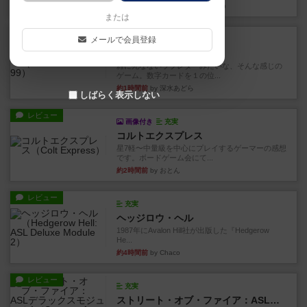
約1時間前
by 金賢守(キムヒョンス)
または
レビュー
メールで会員登録
充実
ダブルナイン
雑に死なないラブレターみたいな、そんな感じの
ゲーム。数字カードを１の位...
約1時間前
by 深水あどら
しばらく表示しない
レビュー
画像付き
充実
コルトエクスプレス
星7軽〜中量級を中心にプレイするゲーマーの感想
です。ボードゲーム会にて...
約2時間前
by おとん
レビュー
充実
ヘッジロウ・ヘル
1987年にAvalon Hill社が出版した『Hedgerow
He...
約4時間前
by Chaco
レビュー
充実
ストリート・オブ・ファイア：ASLデラックスモジュール1