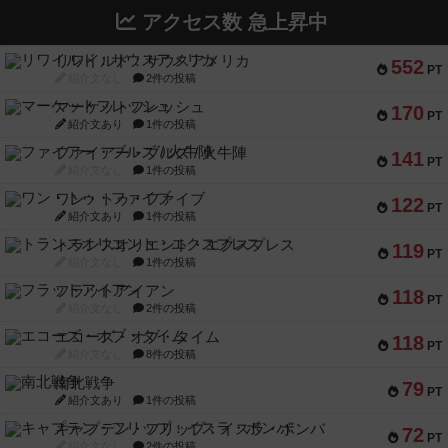
アクセス数 急上昇中
リワイルド：サウスアメリカ
552
PT
紹介文なし
2件の投稿
マーケットフレッシュ
170
PT
紹介文あり
1件の投稿
ファイアー・ブルズ / 火牛陣
141
PT
紹介文なし
1件の投稿
ワン・トゥ・ファイブ
122
PT
紹介文あり
1件の投稿
トランスオリエント・エクスプレス
119
PT
紹介文なし
1件の投稿
フラットアイアン
118
PT
紹介文なし
2件の投稿
エコーズ・オブ・タイム
118
PT
紹介文なし
8件の投稿
南北戦争
79
PT
紹介文あり
1件の投稿
キャプテン・フリップ：イスラ・ボンバ
72
PT
紹介文なし
2件の投稿