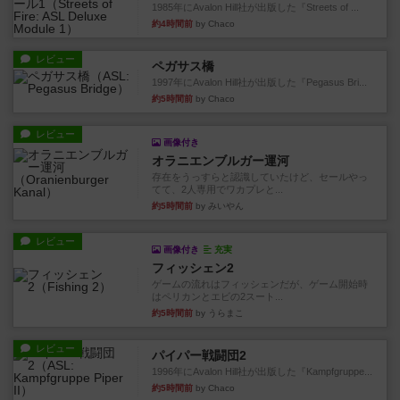
1985年にAvalon Hill社が出版した『Streets of ...
約4時間前
by Chaco
レビュー
ペガサス橋
1997年にAvalon Hill社が出版した『Pegasus Bri...
約5時間前
by Chaco
レビュー
画像付き
オラニエンブルガー運河
存在をうっすらと認識していたけど、セールやっ
てて、2人専用でワカプレと...
約5時間前
by みいやん
レビュー
画像付き
充実
フィッシェン2
ゲームの流れはフィッシェンだが、ゲーム開始時
はペリカンとエビの2スート...
約5時間前
by うらまこ
レビュー
パイパー戦闘団2
1996年にAvalon Hill社が出版した『Kampfgruppe...
約5時間前
by Chaco