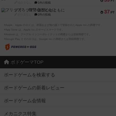
PT
紹介文なし
1件の投稿
フリップ７：復讐心とともに
37
PT
紹介文なし
2件の投稿
※Apple、Apple のロゴ は、米国および他の国々で登録されたApple Inc.の商標です。
※App Store は、Apple Inc.のサービスマークです。
※Android は、グーグル インコーポレイテッドの商標または登録商標です。
※Google Play とそのロゴは、Google Inc.の商標または登録商標です。
ボドゲーマTOP
ボードゲームを検索する
ボードゲームの新着レビュー
ボードゲーム会情報
メカニクス特集