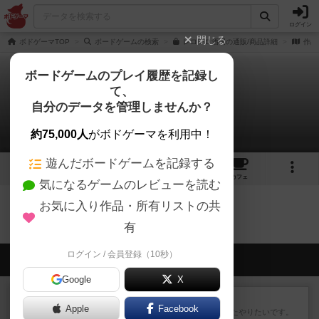
ログイン
閉じる
ボドゲーマTOP
ボードゲームの検索
レロレロ酒場の通販/商品詳細
作品
ボードゲームのプレイ履歴を記録し
て、
レロレロ酒場
自分のデータを管理しませんか？
0件のルール/インスト
約75,000人
がボドゲーマを利用中！
遊んだボードゲームを記録する
2
4
62
トップ
画像
動画
レビュー
カフェ
気になるゲームのレビューを読む
お気に入り作品・所有リストの共
レロレロ酒場のトップに戻る
有
ログイン / 会員登録（10秒）
会員の新しい投稿
Google
X
レビュー
ゴットファイブ！
Apple
Facebook
運要素があり楽しめました。またやりたいです。