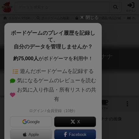
ログイン
閉じる
ボドゲーマTOP
ボードゲームの検索
完熟バナナ島の通販/商品詳細
作品
ボードゲームのプレイ履歴を記録し
て、
自分のデータを管理しませんか？
完熟バナナ島 / 島の完熟バナナ
約75,000人
がボドゲーマを利用中！
Reif für die Insel
遊んだボードゲームを記録する
気になるゲームのレビューを読む
お気に入り作品・所有リストの共
有
2
2
17
トップ
画像
動画
レビュー
カフェ
ログイン / 会員登録（10秒）
Google
X
クニツィア、話題の新作
Apple
Facebook