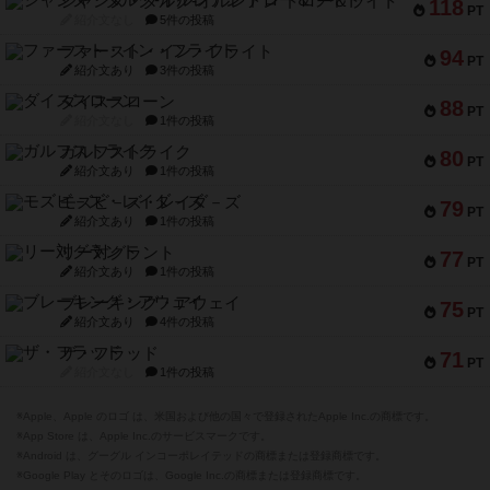
ジャンヌ・ダルク-オルレアン ドロー＆ライト
118
PT
紹介文なし
5件の投稿
ファースト・イン・フライト
94
PT
紹介文あり
3件の投稿
ダイススローン
88
PT
紹介文なし
1件の投稿
ガルフストライク
80
PT
紹介文あり
1件の投稿
モズビ－ズ・レイダ－ズ
79
PT
紹介文あり
1件の投稿
リー対グラント
77
PT
紹介文あり
1件の投稿
ブレーキング・アウェイ
75
PT
紹介文あり
4件の投稿
ザ・フラッド
71
PT
紹介文なし
1件の投稿
※Apple、Apple のロゴ は、米国および他の国々で登録されたApple Inc.の商標です。
※App Store は、Apple Inc.のサービスマークです。
※Android は、グーグル インコーポレイテッドの商標または登録商標です。
※Google Play とそのロゴは、Google Inc.の商標または登録商標です。