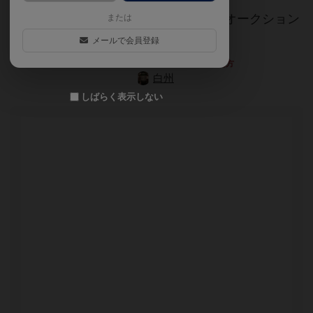
バナナをテーマにした、ところてん式オークション
または
ゲーム
メールで会員登録
上記文章の執筆にご協力くださった方
白州
しばらく表示しない