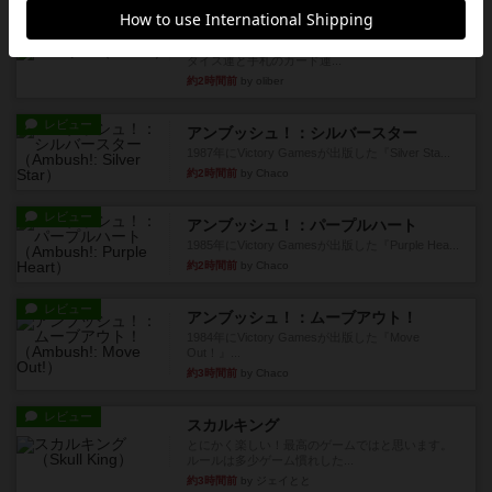
レビュー
マーリン
４人プレイ。インスト1時間プレイ2時間半。結構
ダイス運と手札のカード運...
約2時間前
by oliber
レビュー
アンブッシュ！：シルバースター
1987年にVictory Gamesが出版した『Silver Sta...
約2時間前
by Chaco
レビュー
アンブッシュ！：パープルハート
1985年にVictory Gamesが出版した『Purple Hea...
約2時間前
by Chaco
レビュー
アンブッシュ！：ムーブアウト！
1984年にVictory Gamesが出版した『Move
Out！』...
約3時間前
by Chaco
レビュー
スカルキング
とにかく楽しい！最高のゲームではと思います。
ルールは多少ゲーム慣れした...
約3時間前
by ジェイとと