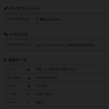
テーマ/フレーバー
動物（Animal）
主要登場人物/職業や生物
メカニクス
ハンドマネージメント（Hand Management）
得点や資源等の獲得ルール
作品データ
完熟バナナ島 / 島の完熟バナナ
タイトル
Reif für die Insel
原題・英題表記
3人～6人
参加人数
40分～50分
プレイ時間
8歳から
対象年齢