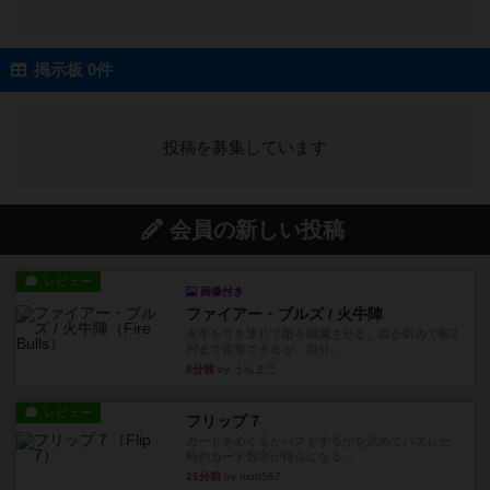
掲示板 0件
投稿を募集しています
会員の新しい投稿
レビュー
画像付き
ファイアー・ブルズ / 火牛陣
火牛を引き連れて敵を殲滅させる。縦か斜めで前2
列まで攻撃できるが、自分...
8分前
by うらまこ
レビュー
フリップ７
カードをめくるかパスをするかを決めてパスした
時のカード数字が得点になる...
21分前
by mob567