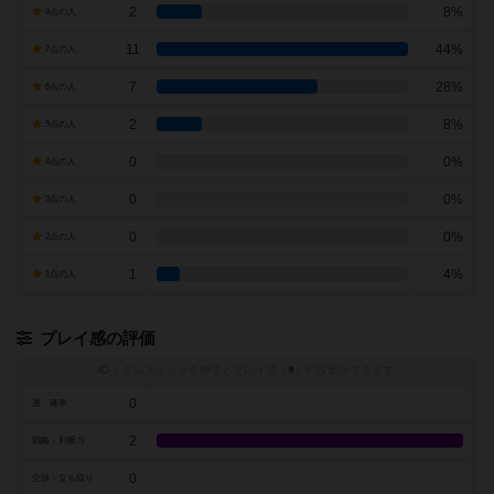
2
8%
8点の人
11
44%
7点の人
7
28%
6点の人
2
8%
5点の人
0
0%
4点の人
0
0%
3点の人
0
0%
2点の人
1
4%
1点の人
プレイ感の評価
トグルスイッチを押すとプレイ感（
※
）の投票ができます
0
運・確率
2
戦略・判断力
0
交渉・立ち回り