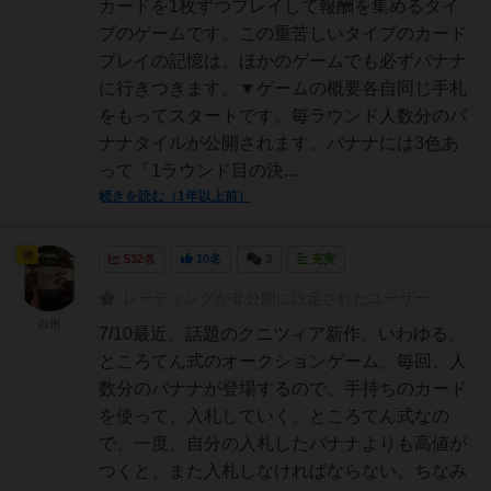
カードを1枚ずつプレイして報酬を集めるタイ
プのゲームです。この重苦しいタイプのカード
プレイの記憶は、ほかのゲームでも必ずバナナ
に行きつきます。▼ゲームの概要各自同じ手札
をもってスタートです。毎ラウンド人数分のバ
ナナタイルが公開されます。バナナには3色あ
って「1ラウンド目の決...
続きを読む（1年以上前）
神
532名
10名
3
充実
レーティングが非公開に設定されたユーザー
白州
7/10最近、話題のクニツィア新作。いわゆる、
ところてん式のオークションゲーム。毎回、人
数分のバナナが登場するので、手持ちのカード
を使って、入札していく。ところてん式なの
で、一度、自分の入札したバナナよりも高値が
つくと、また入札しなければならない。ちなみ