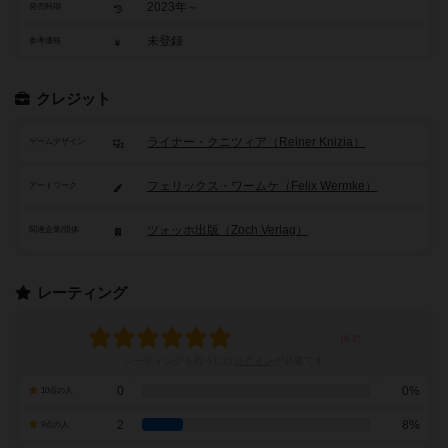
2023年～
発売時期
未登録
参考価格
クレジット
ライナー・クニツィア（Reiner Knizia）
ゲームデザイン
フェリックス・ワームケ（Felix Wermke）
アートワーク
ツォッホ出版（Zoch Verlag）
関連企業/団体
レーティング
レーティングを行うには
ログイン
が必要です
0
0%
10点の人
2
8%
9点の人