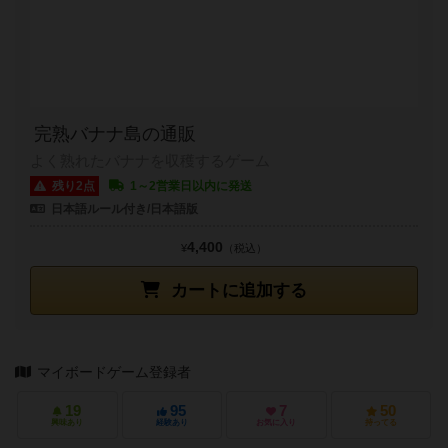
完熟バナナ島の通販
よく熟れたバナナを収穫するゲーム
残り2点
1～2営業日以内に発送
日本語ルール付き/日本語版
4,400
¥
（税込）
カートに追加する
マイボードゲーム登録者
19
95
7
50
興味あり
経験あり
お気に入り
持ってる