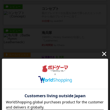
レビュー
コンセプト
親のプレイヤーがお題を決めて限られたヒントの
中から他のプレイヤーに当て...
33分前
by mob567
レビュー
海兵隊
1988年にVictory Gamesが出版した
『Leathernec...
約1時間前
by Chaco
ルール/インスト
画像付き
充実
パーミッド
おばあちゃんは猫が大好きです!しかし、あまりに
も多くの猫を飼っているた...
約1時間前
by jurong
レビュー
画像付き
オラパ・マイン
お気に入りのplayte製です。オラパスペースから
やり、気に入りました...
約1時間前
by くみ