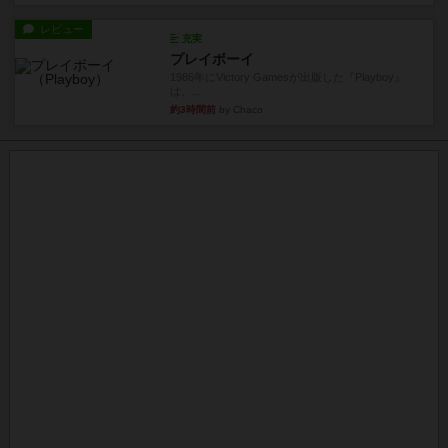
レビュー
充実
プレイボーイ
1986年にVictory Gamesが出版した『Playboy』
は、...
約3時間前
by Chaco