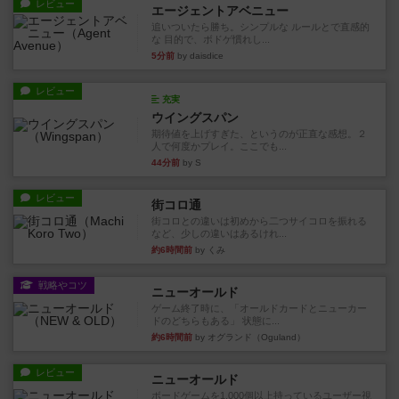
レビュー
エージェントアベニュー
追いついたら勝ち。シンプルな ルールとで直感的
な 目的で、ボドゲ慣れし...
5分前
by daisdice
レビュー
充実
ウイングスパン
期待値を上げすぎた、というのが正直な感想。２
人で何度かプレイ。ここでも...
44分前
by S
レビュー
街コロ通
街コロとの違いは初めから二つサイコロを振れる
など、少しの違いはあるけれ...
約6時間前
by くみ
戦略やコツ
ニューオールド
ゲーム終了時に、「オールドカードとニューカー
ドのどちらもある」 状態に...
約6時間前
by オグランド（Oguland）
レビュー
ニューオールド
ボードゲームを1,000個以上持っているユーザー視