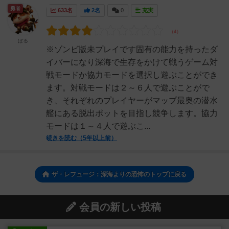
勇者
633名
2名
0
充実
ぼる
※ゾンビ版未プレイです固有の能力を持ったダ
イバーになり深海で生存をかけて戦うゲーム対
戦モードか協力モードを選択し遊ぶことができ
ます。対戦モードは２～６人で遊ぶことがで
き、それぞれのプレイヤーがマップ最奥の潜水
艦にある脱出ポットを目指し競争します。協力
モードは１～４人で遊ぶこ...
続きを読む（5年以上前）
ザ・レフュージ：深海よりの恐怖のトップに戻る
会員の新しい投稿