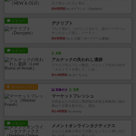
点で良かった点と悪か...
約6時間前
by オグランド（Oguland）
レビュー
デクリプト
プレイ感がしっかりしてるから、超ボードゲーム
やったなって感じ。パーティ...
約8時間前
by ヒロ(新！ボードゲーム家族)
レビュー
充実
アルナックの失われし遺跡
アナログ対人プレイ数回。クニツィア先生の名作
「エルドラドを探して」にあ...
約10時間前
by おーちゃん
ルール/インスト
画像付き
充実
マーケットフレッシュ
目的あなたの店先に農産物の木箱を戦略的に積み
重ねて在庫を最大化し、競合...
約14時間前
by jurong
レビュー
メメントオンラインタクティクス
どんどん物量が増えて大変になっていく押し付け
合いが楽しいゲーム盛り上が...