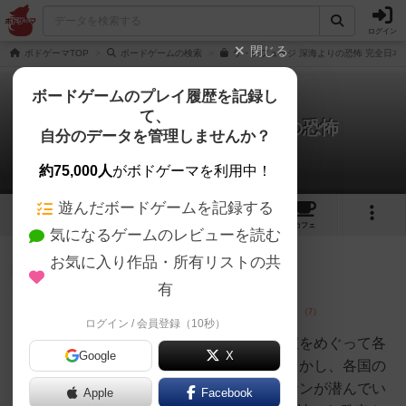
ログイン
閉じる
ボドゲーマTOP
ボードゲームの検索
ザ・レフュージ 深海よりの恐怖 完全日本
ボードゲームのプレイ履歴を記録し
て、
ザ・レフュージ：深海よりの恐怖
自分のデータを管理しませんか？
3件のレビュー
約75,000人
がボドゲーマを利用中！
遊んだボードゲームを記録する
3
1
3
19
トップ
画像
動画
レビュー
カフェ
気になるゲームのレビューを読む
お気に入り作品・所有リストの共
大賢者
141名
5名
0
充実
有
ログイン / 会員登録（10秒）
しのじゅんぴ
ょん
核戦争後の世界で海中に沈むお宝をめぐって各
Google
X
国が競争＆協力を激化させる。しかし、各国の
意に反して海底には巨大クラーケンが潜んでい
Apple
Facebook