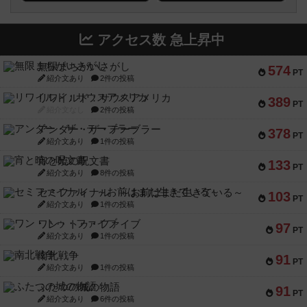
アクセス数 急上昇中
無限まちがいさがし
574
PT
紹介文あり
2件の投稿
リワイルド：サウスアメリカ
389
PT
紹介文なし
2件の投稿
アンダー・ザ・テーブラー
378
PT
紹介文あり
1件の投稿
宵と暁の呪文書
133
PT
紹介文あり
8件の投稿
セミファイナル ～お前はまだ生きている～
103
PT
紹介文あり
1件の投稿
ワン・トゥ・ファイブ
97
PT
紹介文あり
1件の投稿
南北戦争
91
PT
紹介文あり
1件の投稿
ふたつの城の物語
91
PT
紹介文あり
6件の投稿