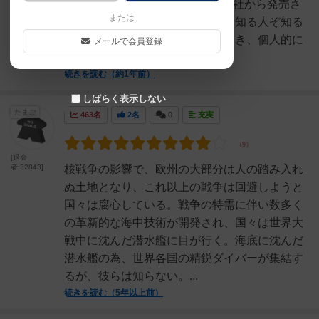
た！？2020年4月にアークライト社から発売さ
または
れた対戦＆協力プレイが楽しめる知る人ぞ知る
ゲーム。世間一般の評価はさておき、個人的に
メールで会員登録
は中々楽しめたので...
続きを読む（約1年前）
しばらく表示しない
たまご
463名
2名
0
充実
[退会
者:32843]
核戦争の影響で、欧州の大部分は人の踏み入れ
ぬ土地となり、これ以上の戦争は回避しようと
国々は腐心している。戦争の特需に伴い数多く
の革新的な海中技術が開発され、国々は世界大
戦中に沈んだ潜水艦に目が行く。海底に沈んだ
潜水艦の為、世界各国の精鋭ダイバーが集結す
るが、彼らは知らない。...
続きを読む（5年以上前）