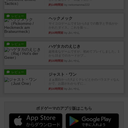
約14時間前
by nekomanma222
レビュー
ヘックメック
サイコロゲームです1から5までの数字と芋虫がか
かれたダイス。これを振っ...
約16時間前
by みいやん
レビュー
ハゲタカのえじき
超有名なゲームですが、初めてプレイしました。1
から15までのカードがプ...
約16時間前
by みいやん
レビュー
ジャスト・ワン
まぁ面白かった‼️よくテレビとかのバラエティなん
かで、お題がわからずに...
約16時間前
by みいやん
ボドゲーマのアプリ版はこちら