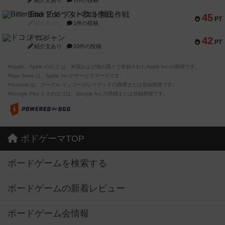
紹介文あり
1件の投稿
Bitter End ブタペスト救出作戦
45
PT
紹介文なし
1件の投稿
ドコジャン
42
PT
紹介文あり
10件の投稿
※Apple、Apple のロゴ は、米国および他の国々で登録されたApple Inc.の商標です。
※App Store は、Apple Inc.のサービスマークです。
※Android は、グーグル インコーポレイテッドの商標または登録商標です。
※Google Play とそのロゴは、Google Inc.の商標または登録商標です。
ボドゲーマTOP
ボードゲームを検索する
ボードゲームの新着レビュー
ボードゲーム会情報