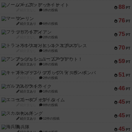
ノームズ・アット・ナイト
88
PT
紹介文なし
1件の投稿
マーリン
76
PT
紹介文あり
6件の投稿
フラットアイアン
75
PT
紹介文なし
2件の投稿
トランスオリエント・エクスプレス
70
PT
紹介文なし
1件の投稿
アンブッシュ！：ムーブアウト！
59
PT
紹介文あり
1件の投稿
キャプテン・フリップ：イスラ・ボンバ
51
PT
紹介文なし
2件の投稿
ガルフストライク
46
PT
紹介文あり
1件の投稿
エコーズ・オブ・タイム
45
PT
紹介文なし
8件の投稿
スカルキング
45
PT
紹介文あり
12件の投稿
海兵隊
45
PT