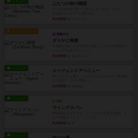
レビュー
ふたつの街の物語
タイルを4×4で並べて街づくりします。ただし、
街は各プレイヤーの間にあ...
約2時間前
by ジェイとと
ルール/インスト
画像付き
ざりかに将棋
３種類の駒だけが登場する超シンプルな将棋系ゲ
ーム入門作品です♪(＾＾)...
約3時間前
by あんちっく
レビュー
エージェントアベニュー
追いついたら勝ち。シンプルな ルールとで直感的
な 目的で、ボドゲ慣れし...
約3時間前
by daisdice
レビュー
充実
ウイングスパン
期待値を上げすぎた、というのが正直な感想。２
人で何度かプレイ。ここでも...
約4時間前
by S
レビュー
街コロ通