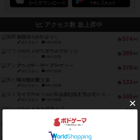
アクセス数 急上昇中
無限まちがいさがし
574
PT
紹介文あり
2件の投稿
リワイルド：サウスアメリカ
389
PT
紹介文なし
2件の投稿
アンダー・ザ・テーブラー
378
PT
紹介文あり
1件の投稿
宵と暁の呪文書
133
PT
紹介文あり
8件の投稿
セミファイナル ～お前はまだ生きている～
103
PT
紹介文あり
1件の投稿
ワン・トゥ・ファイブ
97
PT
紹介文あり
1件の投稿
南北戦争
91
PT
紹介文あり
1件の投稿
ふたつの城の物語
91