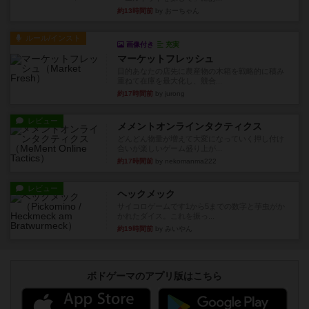
約13時間前
by おーちゃん
ルール/インスト
画像付き
充実
マーケットフレッシュ
目的あなたの店先に農産物の木箱を戦略的に積み
重ねて在庫を最大化し、競合...
約17時間前
by jurong
レビュー
メメントオンラインタクティクス
どんどん物量が増えて大変になっていく押し付け
合いが楽しいゲーム盛り上が...
約17時間前
by nekomanma222
レビュー
ヘックメック
サイコロゲームです1から5までの数字と芋虫がか
かれたダイス。これを振っ...
約19時間前
by みいやん
ボドゲーマのアプリ版はこちら