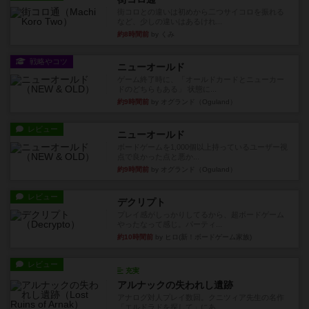
街コロとの違いは初めから二つサイコロを振れる
など、少しの違いはあるけれ...
約8時間前
by くみ
戦略やコツ
ニューオールド
ゲーム終了時に、「オールドカードとニューカー
ドのどちらもある」 状態に...
約9時間前
by オグランド（Oguland）
レビュー
ニューオールド
ボードゲームを1,000個以上持っているユーザー視
点で良かった点と悪か...
約9時間前
by オグランド（Oguland）
レビュー
デクリプト
プレイ感がしっかりしてるから、超ボードゲーム
やったなって感じ。パーティ...
約10時間前
by ヒロ(新！ボードゲーム家族)
レビュー
充実
アルナックの失われし遺跡
アナログ対人プレイ数回。クニツィア先生の名作
「エルドラドを探して」にあ...