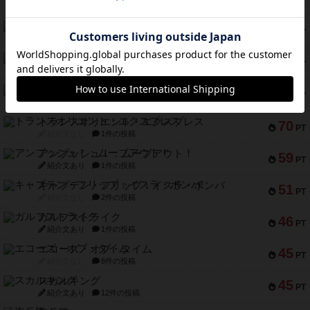
PT
紹介文あり
6件の投稿
ノームズ・アット・ナイト
88
PT
紹介文なし
1件の投稿
マーリン
76
PT
紹介文あり
6件の投稿
フラットアイアン
75
PT
紹介文なし
2件の投稿
トランスオリエント・エクスプレス
70
PT
紹介文なし
1件の投稿
アンブッシュ！：ムーブアウト！
59
PT
紹介文あり
1件の投稿
キャプテン・フリップ：イスラ・ボンバ
51
PT
紹介文なし
2件の投稿
ガルフストライク
46
PT
紹介文あり
1件の投稿
エコーズ・オブ・タイム
45
PT
紹介文なし
8件の投稿
スカルキング
45
PT
紹介文あり
12件の投稿