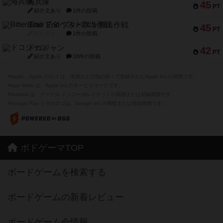
海兵隊
45
PT
紹介文あり
1件の投稿
Bitter End ブタペスト救出作戦
45
PT
紹介文なし
1件の投稿
ドコジャン
42
PT
紹介文あり
10件の投稿
※Apple、Apple のロゴ は、米国および他の国々で登録されたApple Inc.の商標です。
※App Store は、Apple Inc.のサービスマークです。
※Android は、グーグル インコーポレイテッドの商標または登録商標です。
※Google Play とそのロゴは、Google Inc.の商標または登録商標です。
ボドゲーマTOP
ボードゲームを検索する
ボードゲームの新着レビュー
ボードゲーム会情報