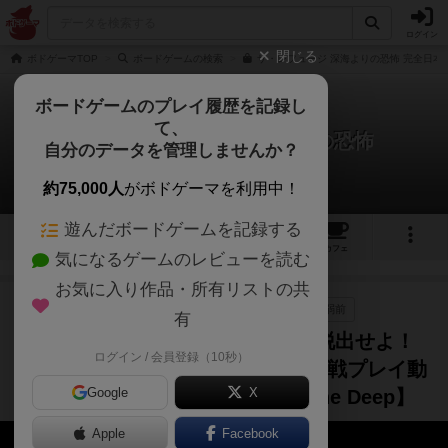
ログイン
閉じる
ボドゲーマTOP
ボードゲームの検索
ザ・レフュージ 深海よりの恐怖 完全日本
ボードゲームのプレイ履歴を記録し
て、
ザ・レフュージ：深海よりの恐怖
自分のデータを管理しませんか？
1件の動画
約75,000人
がボドゲーマを利用中！
遊んだボードゲームを記録する
3
1
3
19
トップ
画像
動画
レビュー
カフェ
気になるゲームのレビューを読む
お気に入り作品・所有リストの共
プレイ/実況
ルール説明
00:09～
6年弱前
有
【ボードゲーム】恐怖の海底から脱出せよ！
ログイン / 会員登録（10秒）
ザ・レフュージ 深海よりの恐怖 対戦プレイ動
Google
X
画！【The Refuge: Terror from the Deep】
Apple
Facebook