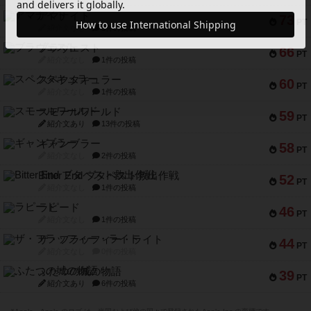
アマナイト
73
PT
紹介文なし
1件の投稿
ブラヴェスト
66
PT
紹介文なし
1件の投稿
スペクタキュラー
60
PT
紹介文なし
1件の投稿
スモールワールド
59
PT
紹介文あり
13件の投稿
ギャンブラー
58
PT
紹介文なし
2件の投稿
Bitter End ブタペスト救出作戦
52
PT
紹介文なし
1件の投稿
ラピード
46
PT
紹介文なし
1件の投稿
ザ・フラッフィー・ライト
44
PT
紹介文なし
0件の投稿
ふたつの城の物語
39
PT
紹介文あり
6件の投稿