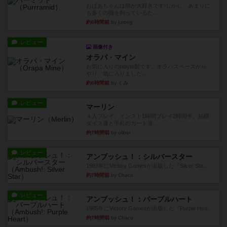
おばあちゃんは猫が大好きです!しかし、あまりに
も多くの猫を飼っているた...
約6時間前
by jurong
レビュー
画像付き
オラパ・マイン
お気に入りのplayte製です。オラパスペースから
やり、気に入りました...
約6時間前
by くみ
レビュー
マーリン
４人プレイ。インスト1時間プレイ2時間半。結構
ダイス運と手札のカード運...
約7時間前
by oliber
レビュー
アンブッシュ！：シルバースター
1987年にVictory Gamesが出版した『Silver Sta...
約7時間前
by Chaco
レビュー
アンブッシュ！：パープルハート
1985年にVictory Gamesが出版した『Purple Hea...
約7時間前
by Chaco