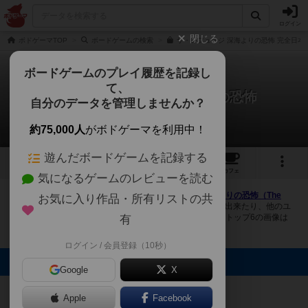
ログイン
閉じる
ボドゲーマTOP
ボードゲームの検索
ザ・レフュージ 深海よりの恐怖 完全日本
ボードゲームのプレイ履歴を記録し
て、
ザ・レフュージ：深海よりの恐怖
自分のデータを管理しませんか？
3件の画像
約75,000人
がボドゲーマを利用中！
遊んだボードゲームを記録する
3
1
3
19
トップ
画像
動画
レビュー
カフェ
気になるゲームのレビューを読む
ボドゲーマにログインすると、
「ザ・レフュージ：深海よりの恐怖（The
お気に入り作品・所有リストの共
Refuge: Terror from the Deep）」
の画像をアップロード出来たり、他のユ
ーザーの投稿画像に評価を付けることができます。また、トップ6の画像は
有
様々なページで表示されます。
ログイン / 会員登録（10秒）
トップに表示される画像
Google
X
らめるん
ぼる
ぼる
Apple
Facebook