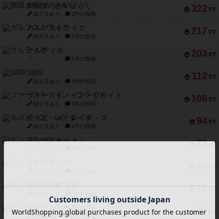
無限まちがいさがし
322
PT
紹介文あり
2件の投稿
ガルフストライク
217
PT
紹介文あり
1件の投稿
クルティボ
203
PT
紹介文なし
1件の投稿
1809
112
PT
紹介文あり
1件の投稿
ファースト・イン・フライト
108
PT
紹介文あり
3件の投稿
モズビ－ズ・レイダ－ズ
94
PT
紹介文あり
1件の投稿
テンプテーション
79
PT
紹介文なし
2件の投稿
インドネシア
78
PT
紹介文あり
2件の投稿
宵と暁の呪文書
75
PT
紹介文あり
8件の投稿
リスボン・トラム 28
73
PT
紹介文あり
9件の投稿