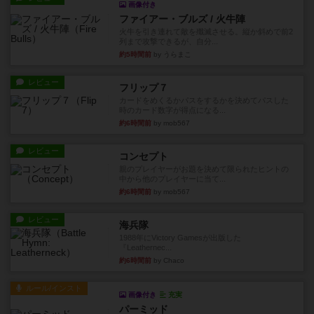
画像付き
ファイアー・ブルズ / 火牛陣
火牛を引き連れて敵を殲滅させる。縦か斜めで前2
列まで攻撃できるが、自分...
約5時間前
by うらまこ
レビュー
フリップ７
カードをめくるかパスをするかを決めてパスした
時のカード数字が得点になる...
約6時間前
by mob567
レビュー
コンセプト
親のプレイヤーがお題を決めて限られたヒントの
中から他のプレイヤーに当て...
約6時間前
by mob567
レビュー
海兵隊
1988年にVictory Gamesが出版した
『Leathernec...
約6時間前
by Chaco
ルール/インスト
画像付き
充実
パーミッド