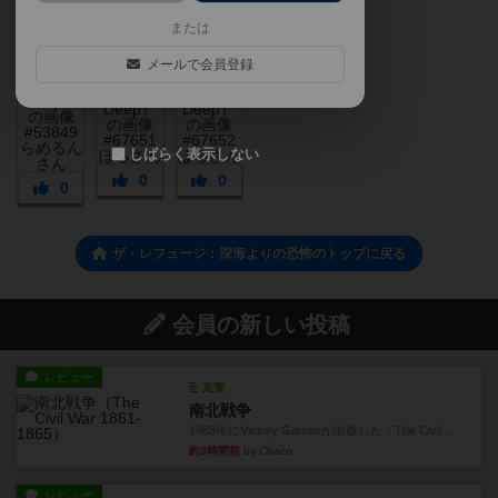
または
メールで会員登録
しばらく表示しない
0
0
0
ザ・レフュージ：深海よりの恐怖のトップに戻る
会員の新しい投稿
レビュー
充実
南北戦争
1983年にVictory Gamesが出版した『The Civil ...
約3時間前
by Chaco
レビュー