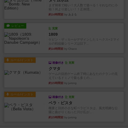
タイムボム
まず簡単で軽い！大人数で遊べる！それなのに小
箱！何より楽しい！！正体隠...
約14時間前
by あまる
レビュー
充実
1809
ケビン・ザッカーがデザインした１ヘクス=２マイ
ルの戦役級シリーズは以下...
約14時間前
by Chaco
ルール/インスト
画像付き
充実
クマタ
ゲームの目的ゲーム終了時にあなたのクランの見
えているドミノで最も多くの...
約15時間前
by jurong
ルール/インスト
画像付き
充実
ベラ・ビスタ
概要と目的小さな町ベラビスタは、風光明媚な公
園と曲がりくねった川が広が...
約15時間前
by jurong