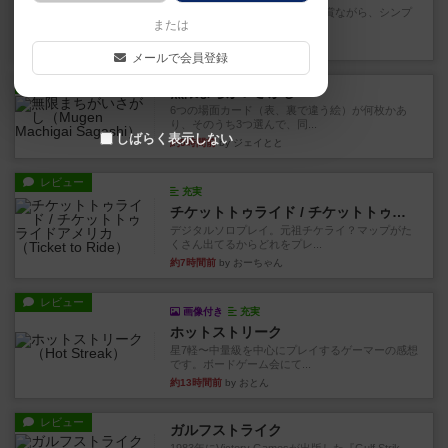
ずっと前のドイツ年間ゲーム大賞ながら、シンプ
または
ルで簡単な小ゲームで今でも...
約3時間前
by tamio
メールで会員登録
レビュー
無限まちがいさがし
6つの場面カード（表、裏で違う絵）が何枚かあ
り、そのうち3つ選んで、同...
しばらく表示しない
約5時間前
by ジェイとと
レビュー
充実
チケットトゥライド / チケットトゥライドアメリカ
デジタルソロプレイ。元祖チケライ？マップがた
くさん出てるからどれをプレ...
約7時間前
by おーちゃん
レビュー
画像付き
充実
ホットストリーク
星7軽〜中量級を中心にプレイするゲーマーの感想
です。ボードゲーム会にて...
約13時間前
by おとん
レビュー
ガルフストライク