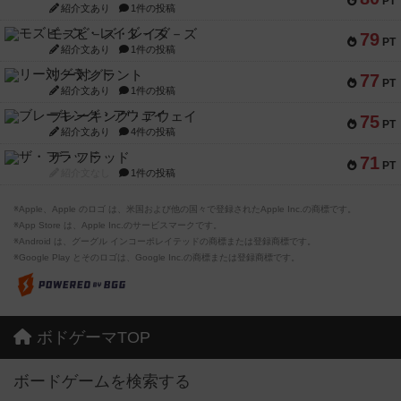
PT
紹介文あり
1件の投稿
モズビ－ズ・レイダ－ズ
79
PT
紹介文あり
1件の投稿
リー対グラント
77
PT
紹介文あり
1件の投稿
ブレーキング・アウェイ
75
PT
紹介文あり
4件の投稿
ザ・フラッド
71
PT
紹介文なし
1件の投稿
※Apple、Apple のロゴ は、米国および他の国々で登録されたApple Inc.の商標です。
※App Store は、Apple Inc.のサービスマークです。
※Android は、グーグル インコーポレイテッドの商標または登録商標です。
※Google Play とそのロゴは、Google Inc.の商標または登録商標です。
ボドゲーマTOP
ボードゲームを検索する