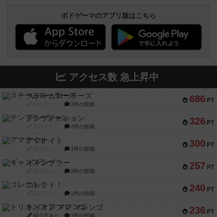
ボドゲーマのアプリ版はこちら
アクセス数 急上昇中
スチームローラーズ
686
PT
紹介文なし
2件の投稿
テンプテーション
326
PT
紹介文なし
2件の投稿
アマナイト
300
PT
紹介文なし
1件の投稿
ギャンブラー
257
PT
紹介文なし
2件の投稿
コレクト！
240
PT
紹介文なし
1件の投稿
トリオンフ ア マレンゴ
236
PT
紹介文あり
1件の投稿