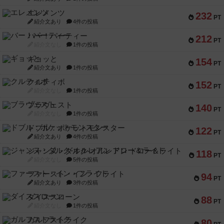
エレメンツ
232
PT
紹介文あり
4件の投稿
バー！パーティー
212
PT
紹介文なし
1件の投稿
ギョッと
154
PT
紹介文あり
1件の投稿
クルティボ
152
PT
紹介文なし
1件の投稿
ブラヴェスト
140
PT
紹介文なし
1件の投稿
ドブル：ポケットモンスター
122
PT
紹介文あり
4件の投稿
ジャンヌ・ダルク-オルレアン ドロー＆ライト
118
PT
紹介文なし
5件の投稿
ファースト・イン・フライト
94
PT
紹介文あり
3件の投稿
ダイススローン
88
PT
紹介文なし
1件の投稿
ガルフストライク
80