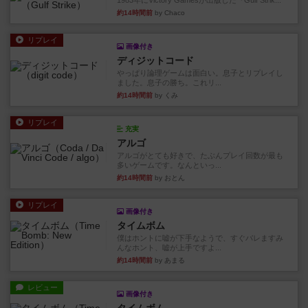
1983年にVictory Gamesが出版した『Gulf Strik...
約14時間前
by Chaco
リプレイ
画像付き
ディジットコード
やっぱり論理ゲームは面白い。息子とリプレイし
ました。息子の勝ち。これリ...
約14時間前
by くみ
リプレイ
充実
アルゴ
アルゴがとても好きで、たぶんプレイ回数が最も
多いゲームです。なんといっ...
約14時間前
by おとん
リプレイ
画像付き
タイムボム
僕はホントに嘘が下手なようで、すぐバレますみ
んなホント、嘘が上手ですよ...
約14時間前
by あまる
レビュー
画像付き