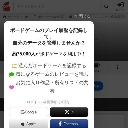
ログイン
閉じる
ボドゲーマTOP
ボードゲームの検索
ラッツ・オブ・ウィスターの通販/商品詳
ボードゲームのプレイ履歴を記録し
て、
ラッツ・オブ・ウィスター
自分のデータを管理しませんか？
0件のルール/インスト
約75,000人
がボドゲーマを利用中！
遊んだボードゲームを記録する
6
7
33
トップ
画像
動画
レビュー
カフェ
気になるゲームのレビューを読む
お気に入り作品・所有リストの共
ラッツ・オブ・ウィスターのトップに戻る
有
ログイン / 会員登録（10秒）
会員の新しい投稿
Google
X
レビュー
充実
Apple
Facebook
花火