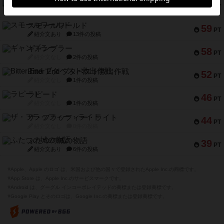
スペクタキュラー
60
PT
紹介文なし
1件の投稿
スモールワールド
59
PT
紹介文あり
13件の投稿
ギャンブラー
58
PT
紹介文なし
2件の投稿
Bitter End ブタペスト救出作戦
52
PT
紹介文なし
1件の投稿
ラピード
46
PT
紹介文なし
1件の投稿
ザ・フラッフィー・ライト
44
PT
紹介文なし
0件の投稿
ふたつの城の物語
39
PT
紹介文あり
6件の投稿
※Apple、Apple のロゴ は、米国および他の国々で登録されたApple Inc.の商標です。
※App Store は、Apple Inc.のサービスマークです。
※Android は、グーグル インコーポレイテッドの商標または登録商標です。
※Google Play とそのロゴは、Google Inc.の商標または登録商標です。