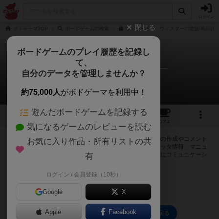
ログイン
閉じる
ボドゲーマTOP
ボードゲームの検索
ラッツ・オブ・ウィスターの通販/商品詳
ボードゲームのプレイ履歴を記録し
て、
ラッツ・オブ・ウィスター
自分のデータを管理しませんか？
0件の掲示板
約75,000人
がボドゲーマを利用中！
遊んだボードゲームを記録する
6
7
33
トップ
画像
動画
レビュー
カフェ
気になるゲームのレビューを読む
ログインするとラッツ・オブ・ウィスターに関する掲示板の作成やコメント
お気に入り作品・所有リストの共
の書き込みが出来るようになります。ルールの疑問やエラッタ情報、マニュ
アルでは判断し辛い曖昧な表記等について会員同士で自由にコミュニケーシ
有
ョンをとることが出来ます。
ログイン / 会員登録（10秒）
ログイン/無料会員登録
Google
X
Apple
Facebook
ラッツ・オブ・ウィスターのトップに戻る