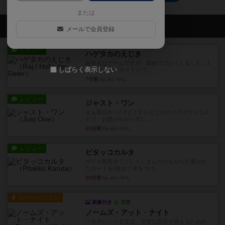
または
会員の新しい投稿
メールで会員登録
レビュー
ハゲタカのえじき
超有名なゲームですが、初めてプレイしました。1
しばらく表示しない
から15までのカードがプ...
7分前
by みいやん
レビュー
ジャスト・ワン
まぁ面白かった‼️よくテレビとかのバラエティなん
かで、お題がわからずに...
12分前
by みいやん
レビュー
ピタッコカルタ
ボドゲ相席会でプレイしましたひらがなが書かれ
たカードを2枚まで手をつけ...
20分前
by みいやん
ルール/インスト
画像付き
充実
ノームズ・アット・ナイト
ベネボレンス女王は、忠実な臣民を称えるための