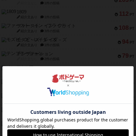
PT
紹介文なし
1件の投稿
1809
112
PT
紹介文あり
1件の投稿
ファースト・イン・フライト
108
PT
紹介文あり
3件の投稿
モズビ－ズ・レイダ－ズ
94
PT
紹介文あり
1件の投稿
テンプテーション
79
PT
紹介文なし
2件の投稿
インドネシア
78
PT
紹介文あり
2件の投稿
宵と暁の呪文書
75
PT
紹介文あり
8件の投稿
リスボン・トラム 28
73
PT
紹介文あり
9件の投稿
アマナイト
73
PT
紹介文なし
1件の投稿
ブラヴェスト
66
PT
紹介文なし
1件の投稿