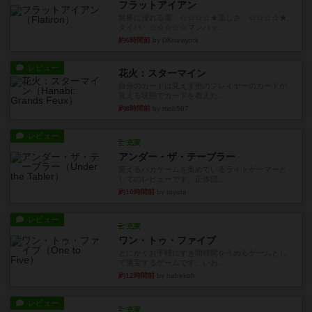
フラットアイアン
世界に浸れる度 ☆☆☆☆★楽しさ ☆☆☆☆★
タイパ ☆☆☆☆☆マンハッ...
約6時間前
by DKnewyork
レビュー
花火：スターマイン
自分のカードは見えず他のプレイヤーのカードが
見える状態でカードを教えた...
約8時間前
by mob567
レビュー
充実
アンダー・ザ・テーブラー
笑えるバカゲームを集めているライトゲーマーと
してのレビューです。正体隠...
約10時間前
by toyota
レビュー
充実
ワン・トゥ・ファイブ
とにかくお手軽にすき間時間をうめるゲームとし
て重宝するゲームです。いわ...
約12時間前
by nabekoh
レビュー
充実