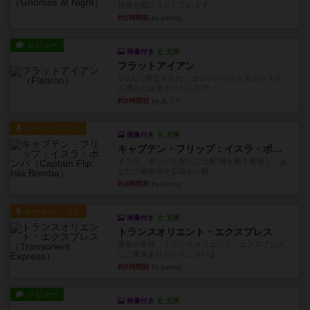
祝宴を開こうとしています。...
約1時間前
by jurong
レビュー
画像付き
充実
フラットアイアン
1~2人に限定された、エンジンビルド系のシステ
ム選んだ企業ボードに街で...
約2時間前
by あくり
ルール/インスト
画像付き
充実
キャプテン・フリップ：イスラ・ボンバ
イスラ・ボンバを探しに出航!潜水艦を装備し、あ
なたの乗組員を監獄から解...
約4時間前
by jurong
ルール/インスト
画像付き
充実
トランスオリエント・エクスプレス
乗客の皆様、トランスオリエント・エクスプレス
にご乗車ありがとうございま...
約5時間前
by jurong
レビュー
画像付き
充実