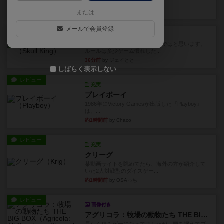
Out！』...
21分前
by Chaco
または
メールで会員登録
レビュー
スカルキング
とにかく楽しい！最高のゲームではと思います。
ルールは多少ゲーム慣れした...
36分前
by ジェイとと
しばらく表示しない
レビュー
充実
プレイボーイ
1986年にVictory Gamesが出版した『Playboy』
は、...
約1時間前
by Chaco
レビュー
充実
クリーグ
某動画サイトを眺めてたら、海外の方が紹介して
いた2人対戦型のダイスゲー...
約1時間前
by OSAっち
レビュー
画像付き
アグリコラ：牧場の動物たち THE BIG BOX