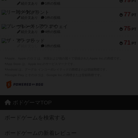
79
PT
紹介文あり
1件の投稿
リー対グラント
77
PT
紹介文あり
1件の投稿
ブレーキング・アウェイ
75
PT
紹介文あり
4件の投稿
ザ・フラッド
71
PT
紹介文なし
1件の投稿
※Apple、Apple のロゴ は、米国および他の国々で登録されたApple Inc.の商標です。
※App Store は、Apple Inc.のサービスマークです。
※Android は、グーグル インコーポレイテッドの商標または登録商標です。
※Google Play とそのロゴは、Google Inc.の商標または登録商標です。
ボドゲーマTOP
ボードゲームを検索する
ボードゲームの新着レビュー