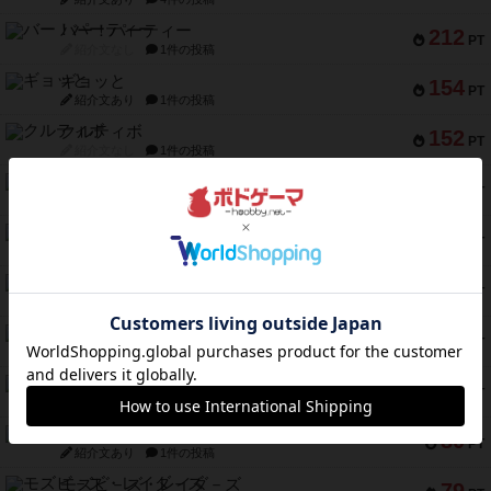
バー！パーティー
212
PT
紹介文なし
1件の投稿
ギョッと
154
PT
紹介文あり
1件の投稿
クルティボ
152
PT
紹介文なし
1件の投稿
ブラヴェスト
140
PT
紹介文なし
1件の投稿
ドブル：ポケットモンスター
122
PT
紹介文あり
4件の投稿
ジャンヌ・ダルク-オルレアン ドロー＆ライト
118
PT
紹介文なし
5件の投稿
ファースト・イン・フライト
94
PT
紹介文あり
3件の投稿
ダイススローン
88
PT
紹介文なし
1件の投稿
ガルフストライク
80
PT
紹介文あり
1件の投稿
モズビ－ズ・レイダ－ズ