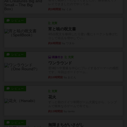
長らく積みゲーになってましたが、腰を据えてプ
レイできましたのでやってみ...
約3時間前
by くみ
レビュー
充実
宵と暁の呪文書
4/5点呪文を修得したり使い魔にトークンを捧げた
りして得点を増やしてい...
約6時間前
by ワタル
レビュー
画像付き
充実
ワンラウンド
星5軽〜中量級を中心にプレイするゲーマーの感想
です。今回はボードゲーム...
約10時間前
by おとん
レビュー
充実
花火
ずっと前のドイツ年間ゲーム大賞ながら、シンプ
ルで簡単な小ゲームで今でも...
約13時間前
by tamio
レビュー
無限まちがいさがし