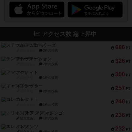
アクセス数 急上昇中
スチームローラーズ
686
PT
紹介文なし
2件の投稿
テンプテーション
326
PT
紹介文なし
2件の投稿
アマナイト
300
PT
紹介文なし
1件の投稿
ギャンブラー
257
PT
紹介文なし
2件の投稿
コレクト！
240
PT
紹介文なし
1件の投稿
トリオンフ ア マレンゴ
236
PT
紹介文あり
1件の投稿
エレメンツ
232
PT
紹介文あり
4件の投稿