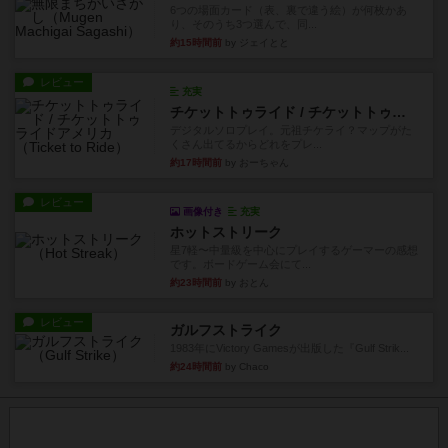
6つの場面カード（表、裏で違う絵）が何枚かあ
り、そのうち3つ選んで、同...
約15時間前
by ジェイとと
レビュー
充実
チケットトゥライド / チケットトゥライドアメリカ
デジタルソロプレイ。元祖チケライ？マップがた
くさん出てるからどれをプレ...
約17時間前
by おーちゃん
レビュー
画像付き
充実
ホットストリーク
星7軽〜中量級を中心にプレイするゲーマーの感想
です。ボードゲーム会にて...
約23時間前
by おとん
レビュー
ガルフストライク
1983年にVictory Gamesが出版した『Gulf Strik...
約24時間前
by Chaco