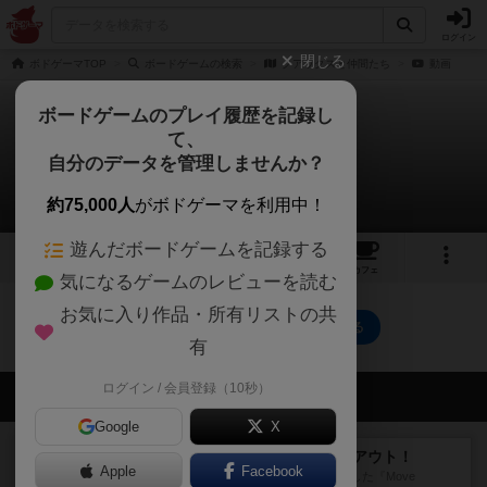
ログイン
閉じる
ボドゲーマTOP
ボードゲームの検索
クアックスと仲間たち
動画
ボードゲームのプレイ履歴を記録し
て、
クアックスと仲間たち
自分のデータを管理しませんか？
0件の動画
約75,000人
がボドゲーマを利用中！
遊んだボードゲームを記録する
4
8
11
トップ
画像
動画
レビュー
カフェ
気になるゲームのレビューを読む
お気に入り作品・所有リストの共
クアックスと仲間たちのトップに戻る
有
ログイン / 会員登録（10秒）
会員の新しい投稿
Google
X
レビュー
アンブッシュ！：ムーブアウト！
Apple
Facebook
1984年にVictory Gamesが出版した『Move