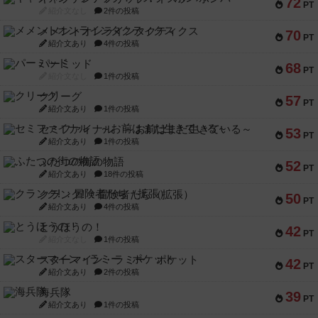
72
PT
紹介文なし
2件の投稿
メメントオンラインタクティクス
70
PT
紹介文あり
4件の投稿
パーミッド
68
PT
紹介文なし
1件の投稿
クリーグ
57
PT
紹介文あり
1件の投稿
セミファイナル ～お前はまだ生きている～
53
PT
紹介文あり
1件の投稿
ふたつの街の物語
52
PT
紹介文あり
18件の投稿
クランク! ：冒険者たち（拡張）
50
PT
紹介文あり
4件の投稿
とうほうの！
42
PT
紹介文なし
1件の投稿
スターマイン・ラミー ポケット
42
PT
紹介文あり
2件の投稿
海兵隊
39
PT
紹介文あり
1件の投稿