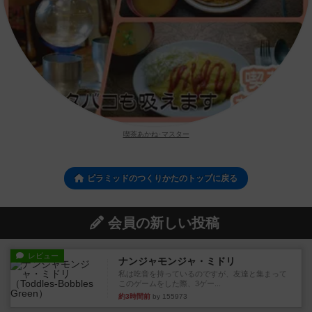
喫茶あかね･マスター
ピラミッドのつくりかたのトップに戻る
会員の新しい投稿
レビュー
ナンジャモンジャ・ミドリ
私は吃音を持っているのですが、友達と集まって
このゲームをした際、3ゲー...
約3時間前
by 155973