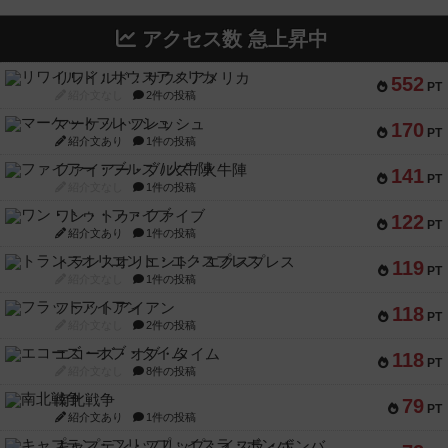
アクセス数 急上昇中
リワイルド：サウスアメリカ
552
PT
紹介文なし
2件の投稿
マーケットフレッシュ
170
PT
紹介文あり
1件の投稿
ファイアー・ブルズ / 火牛陣
141
PT
紹介文なし
1件の投稿
ワン・トゥ・ファイブ
122
PT
紹介文あり
1件の投稿
トランスオリエント・エクスプレス
119
PT
紹介文なし
1件の投稿
フラットアイアン
118
PT
紹介文なし
2件の投稿
エコーズ・オブ・タイム
118
PT
紹介文なし
8件の投稿
南北戦争
79
PT
紹介文あり
1件の投稿
キャプテン・フリップ：イスラ・ボンバ