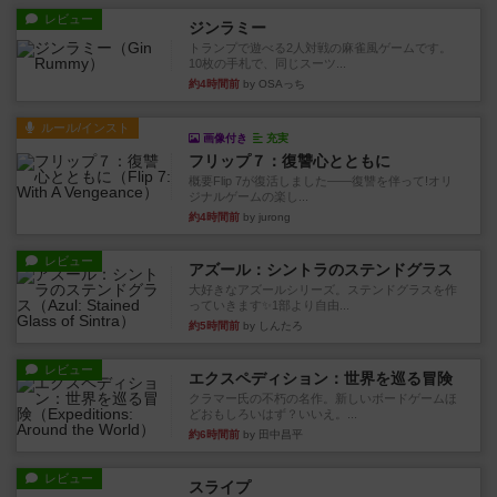
レビュー
ジンラミー
トランプで遊べる2人対戦の麻雀風ゲームです。
10枚の手札で、同じスーツ...
約4時間前
by OSAっち
ルール/インスト
画像付き
充実
フリップ７：復讐心とともに
概要Flip 7が復活しました――復讐を伴って!オリ
ジナルゲームの楽し...
約4時間前
by jurong
レビュー
アズール：シントラのステンドグラス
大好きなアズールシリーズ。ステンドグラスを作
っていきます✨1部より自由...
約5時間前
by しんたろ
レビュー
エクスペディション：世界を巡る冒険
クラマー氏の不朽の名作。新しいボードゲームほ
どおもしろいはず？いいえ。...
約6時間前
by 田中昌平
レビュー
スライプ