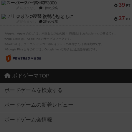
スーパーストア3000
39
PT
紹介文なし
1件の投稿
フリップ７：復讐心とともに
37
PT
紹介文なし
2件の投稿
※Apple、Apple のロゴ は、米国および他の国々で登録されたApple Inc.の商標です。
※App Store は、Apple Inc.のサービスマークです。
※Android は、グーグル インコーポレイテッドの商標または登録商標です。
※Google Play とそのロゴは、Google Inc.の商標または登録商標です。
ボドゲーマTOP
ボードゲームを検索する
ボードゲームの新着レビュー
ボードゲーム会情報