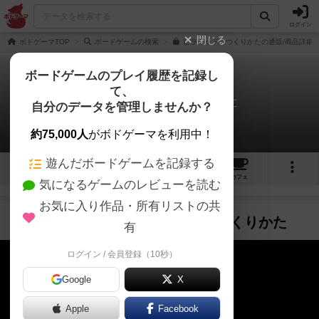
ログイン
閉じる
ボドゲーマTOP
ボードゲームの検索
ピラミッドのつくりかたの通販/商品詳細
ボードゲームのプレイ履歴を記録し
て、
ピラミッドのつくりかた
自分のデータを管理しませんか？
1件の動画
約75,000人
がボドゲーマを利用中！
遊んだボードゲームを記録する
2
1
1
16
トップ
画像
動画
レビュー
カフェ
気になるゲームのレビューを読む
お気に入り作品・所有リストの共
ピラミッドのつくりかた
作品紹介
6年弱前
有
ログイン / 会員登録（10秒）
Google
X
Apple
Facebook