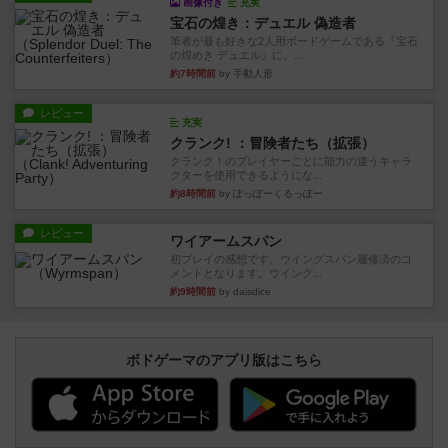
画像付き
充実
宝石の煌き：デュエル 偽造者
筆者が最も好きな2人用ボードゲームである『宝石
の煌めき デュエル』に、...
約7時間前
by 手動人形
レビュー
充実
クランク! ：冒険者たち（拡張）
クランク！のプレイヤーごとに能力の違うキャラ
クターを使用できるようにな...
約8時間前
by ぽっぽーくるっぽー
レビュー
ワイアームスパン
初プレイの感想です。ウイングスパン履修済のコ
メントとなります。ウイング...
約9時間前
by daisdice
ボドゲーマのアプリ版はこちら