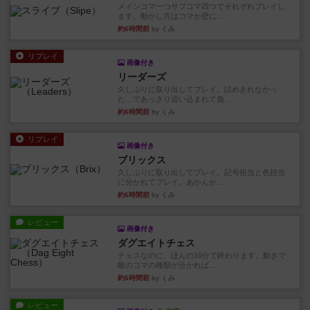
メインコマ一つサブコマ四つでそれぞれプレイし
ます。動かし方はコマか壁に...
約6時間前
by くみ
リプレイ
画像付き
リーダーズ
久しぶりに取り出してプレイ。詰めきれなかっ
た…であっさり追い込まれて負...
約6時間前
by くみ
リプレイ
画像付き
ブリックス
久しぶりに取り出してプレイ。記号担当と色担当
に分かれてプレイ。あかんか...
約6時間前
by くみ
レビュー
画像付き
ダグエイトチェス
チェスなのに、ほんの10分で終わります。動きで
敵のコマの種類が分かれば...
約6時間前
by くみ
レビュー