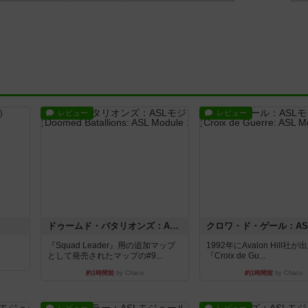
レビュー
レビュー
ドゥームド・バタリオンズ：ASLモジュール11
『Squad Leader』用の追加マップ
1992年にAvalon Hill社
として発売されたマップの#9...
『Croix de Gu...
約1時間前
by Chaco
約1時間前
by Chaco