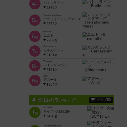
4
バトルライン
位
2379名
Terraforming Mars
5
テラフォーミングマーズ
位
2372名
6 nimmt!
6
ニムト
位
2202名
Carcassonne
7
カルカソンヌ
位
2191名
Wingspan
8
ウイングスパン
位
2151名
Azul
9
アズール
位
1904名
興味ありランキング
トップ50
SCYTHE
1
サイズ -大鎌戦役-
位
2416名
Terraforming Mars