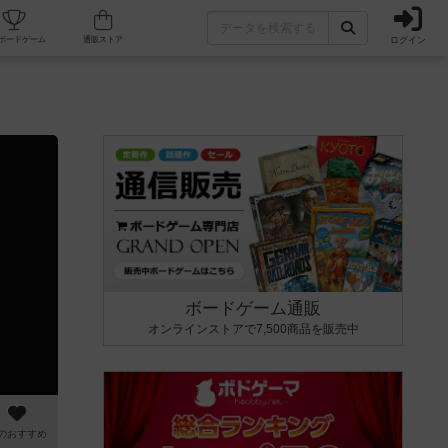
ログイン
カフェ/店舗
人気ボードゲーム
通販ストア
ボードゲーム通販
オンラインストアで7,500商品を販売中
のおすすめ