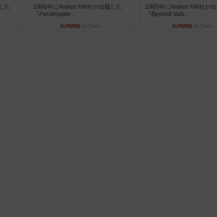
版した
1986年にAvalon Hill社が出版した
1985年にAvalon Hill社
『Paratrooper...
『Beyond Valo...
約2時間前
by Chaco
約2時間前
by Chaco