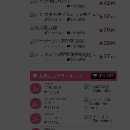
とうほうの！
42
PT
紹介文なし
1件の投稿
スターマイン・ラミー ポケット
42
PT
紹介文あり
2件の投稿
海兵隊
39
PT
紹介文あり
1件の投稿
スーパーストア3000
39
PT
紹介文なし
1件の投稿
フリップ７：復讐心とともに
37
PT
紹介文なし
2件の投稿
お気に入りランキング
トップ50
Splendor
1
宝石の煌き
位
4042名
Die Siedler von Catan
2
カタン
位
3617名
Dominion
3
ドミニオン
位
2530名
Battle Line