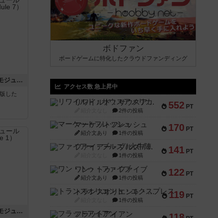
ボドファン
ボードゲームに特化したクラウドファンディング
ホロウレギオンズ：ASLモジュール7
アクセス数 急上昇中
が出版した
リワイルド：サウスアメリカ
552
PT
紹介文なし
2件の投稿
マーケットフレッシュ
170
PT
紹介文あり
1件の投稿
ファイアー・ブルズ / 火牛陣
141
PT
紹介文なし
1件の投稿
ワン・トゥ・ファイブ
122
PT
紹介文あり
1件の投稿
トランスオリエント・エクスプレス
119
PT
紹介文なし
1件の投稿
ビヨンド・バロー：ASLモジュール1
フラットアイアン
118