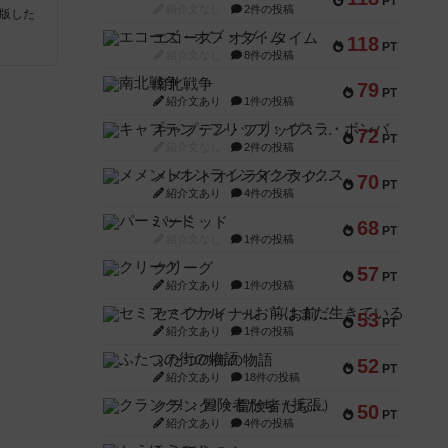
PT
紹介文なし
2件の投稿
が出版した
エコーズ・オブ・タイム
118
PT
紹介文なし
8件の投稿
南北戦争
79
PT
紹介文あり
1件の投稿
キャプテン・フリップ：イスラ・ボンバ
72
PT
紹介文なし
2件の投稿
メメントオンラインタクティクス
70
PT
紹介文あり
4件の投稿
パーミッド
68
PT
紹介文なし
1件の投稿
クリーグ
57
PT
紹介文あり
1件の投稿
セミファイナル ～お前はまだ生きている～
53
PT
紹介文あり
1件の投稿
ふたつの街の物語
52
PT
紹介文あり
18件の投稿
クランク! ：冒険者たち（拡張）
50
PT
紹介文あり
4件の投稿