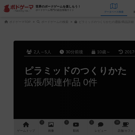
世界のボードゲームを楽しもう！
ボードゲーム専門の総合情報サイト
データベース
検
ボドゲーマTOP
ボードゲームの検索
ピラミッドのつくりかたの通販/商品詳細
2人～5人
30分前後
10歳～
201
ピラミッドのつくりかた
拡張/関連作品 0件
2
1
1
16
ゲーム
トップ
画像
動画
レビュー
店舗/
カフェ