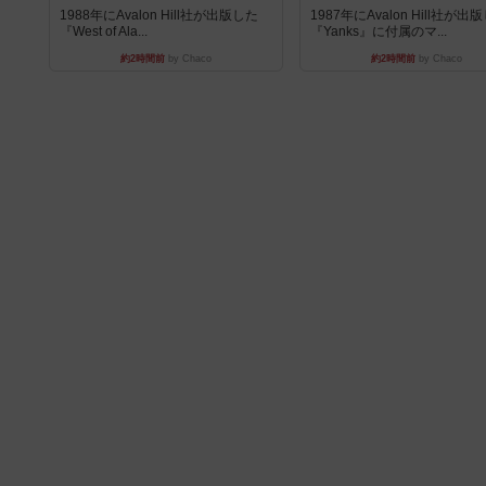
1988年にAvalon Hill社が出版した
1987年にAvalon Hill社が出
『West of Ala...
『Yanks』に付属のマ...
約2時間前
by Chaco
約2時間前
by Chaco