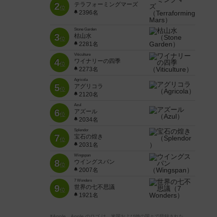
2
テラフォーミングマーズ
位
2396名
Stone Garden
3
枯山水
位
2281名
Viticulture
4
ワイナリーの四季
位
2273名
Agricola
5
アグリコラ
位
2120名
Azul
6
アズール
位
2034名
Splendor
7
宝石の煌き
位
2031名
Wingspan
8
ウイングスパン
位
2007名
7 Wonders
9
世界の七不思議
位
1921名
※Apple、Apple のロゴ は、米国および他の国々で登録された