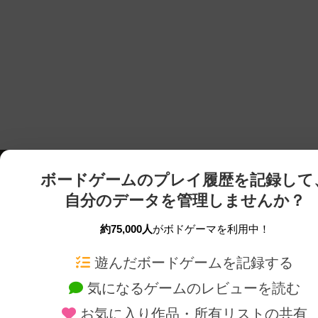
ボードゲームのプレイ履歴を記録して
自分のデータを管理しませんか？
約75,000人
がボドゲーマを利用中！
ボドゲーマTOP
ボードゲーム通販
遊んだボードゲームを記録する
気になるゲームのレビューを読む
ボードゲームを検索する
新作・再入荷情報
お気に入り作品・所有リストの共有
ボードゲームの新着レビュー
定番ボードゲームの通販