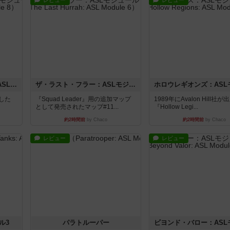
レビュー
レビュー
コード・オブ・ブシドー：ASLモジュール8
ザ・ラスト・フラー：ASLモジュール6
版した
『Squad Leader』用の追加マップ
1989年にAvalon Hill社
として発売されたマップ#11...
『Hollow Legi...
約2時間前
by Chaco
約2時間前
by Chaco
レビュー
レビュー
ル3
パラトルーパー