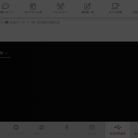
索
新着レビュー
ボードゲーム会
コミュニティ
掲示板一覧
作品データ
拡張版/関連作品
7年～
リプレイ
日記
戦略
・コツ
ルール
/インスト
掲示板
拡張/関連
作
次