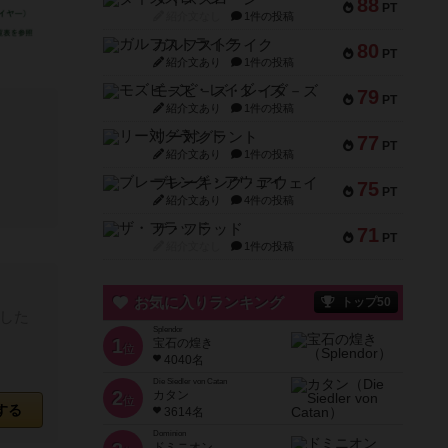
88
PT
紹介文なし
1件の投稿
ガルフストライク
80
PT
紹介文あり
1件の投稿
モズビ－ズ・レイダ－ズ
79
PT
紹介文あり
1件の投稿
リー対グラント
77
PT
紹介文あり
1件の投稿
ブレーキング・アウェイ
75
PT
紹介文あり
4件の投稿
ザ・フラッド
71
PT
紹介文なし
1件の投稿
お気に入りランキング
トップ50
した
Splendor
1
宝石の煌き
位
4040名
Die Siedler von Catan
2
カタン
位
する
3614名
Dominion
ドミニオン