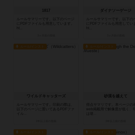
1817
ダイナソーゲージ
ルールサマリーです。以下のページ
ルールサマリーです。以下の
にPDFファイルも用意しています。
にPDFファイルも用意してい
ht...
ht...
3ヶ月前
の投稿
3ヶ月前
の投稿
ルール/インスト
ルール/インスト
ワイルドキャッターズ
砂漠を越えて
ルールサマリーです。印刷の際は、
得点サマリです。本ページの
以下のページに置いてあるPDFファ
web掲載用で解像度が低く、
イル...
は堪...
2年以上前
の投稿
3年以上前
の投稿
ルール/インスト
ルール/インスト