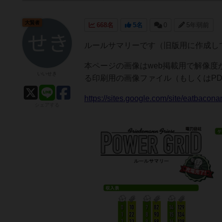
大賢者
668名
5名
0
5年弱前
ルールサマリーです（旧版用に作成し
本ページの画像はweb掲載用で解像
いいせき
る印刷用の画像ファイル（もしくはP
https://sites.google.com/site/eatba
シェアする