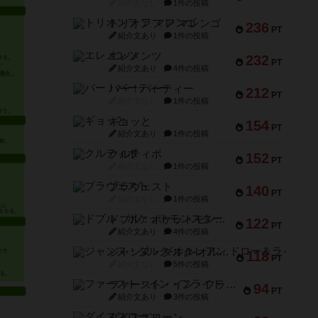
紹介文なし
1件の投稿
トリオンフ ア マレンゴ
236
PT
紹介文あり
1件の投稿
エレメンツ
232
PT
紹介文あり
4件の投稿
バー！パーティー
212
PT
紹介文なし
1件の投稿
ギョッと
154
PT
紹介文あり
1件の投稿
クルティボ
152
PT
紹介文なし
1件の投稿
ブラヴェスト
140
PT
紹介文なし
1件の投稿
ドブル：ポケットモンスター
122
PT
紹介文あり
4件の投稿
ジャンヌ・ダルク-オルレアン ドロー＆ライト
118
PT
紹介文なし
5件の投稿
ファースト・イン・フライト
94
PT
紹介文あり
3件の投稿
ダイススローン