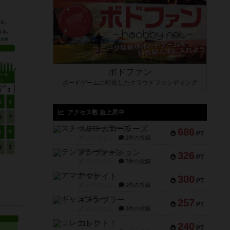
ボドファン
ボードゲームに特化したクラウドファンディング
アクセス数 急上昇中
スチームローラーズ
686
PT
紹介文なし
2件の投稿
テンプテーション
326
PT
紹介文なし
2件の投稿
アマナイト
300
PT
紹介文なし
1件の投稿
ギャンブラー
257
PT
紹介文なし
2件の投稿
コレクト！
240
PT