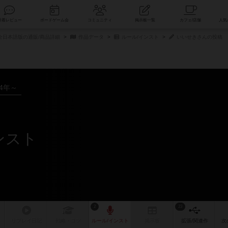
索
新着レビュー
ボードゲーム会
コミュニティ
掲示板一覧
全日本語版の通販/商品詳細
作品データ
ルール/インスト
いいせきさんの投稿
04年～
ンスト
2
23
リプレイ
日記
戦略
・コツ
ルール
/インスト
掲示板
拡張/関連
作
次