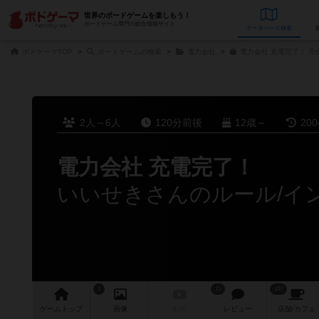
世界のボードゲームを楽しもう！
ボードゲーム専門の総合情報サイト
データベース
検
ボドゲーマTOP
ボードゲームの検索
電力会社
電力会社 充電完了！ 完
2人～6人
120分前後
12歳～
20
電力会社 充電完了！
いいせきさんのルール/イ
3
15
107
ゲーム
トップ
画像
動画
レビュー
店舗/
カフェ