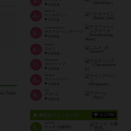
3
位
2528名
Battle Line
4
バトルライン
位
2377名
Terraforming Mars
5
テラフォーミングマーズ
位
2369名
6 nimmt!
6
ニムト
位
2200名
Carcassonne
7
カルカソンヌ
位
2190名
Wingspan
8
ウイングスパン
位
2148名
Azul
9
アズール
位
1902名
興味ありランキング
トップ50
SCYTHE
1
サイズ -大鎌戦役-
位