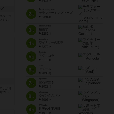
2415名
ーズ
Terraforming Mars
2
テラフォーミングマーズ
位
のページ
2394名
います。
Stone Garden
3
枯山水
位
2281名
Viticulture
4
ワイナリーの四季
位
2272名
Agricola
5
アグリコラ
位
2119名
Azul
6
アズール
位
2035名
Splendor
7
宝石の煌き
位
2028名
マリが付
回プレイ
Wingspan
8
ウイングスパン
位
2006名
7 Wonders
9
世界の七不思議
位
1919名