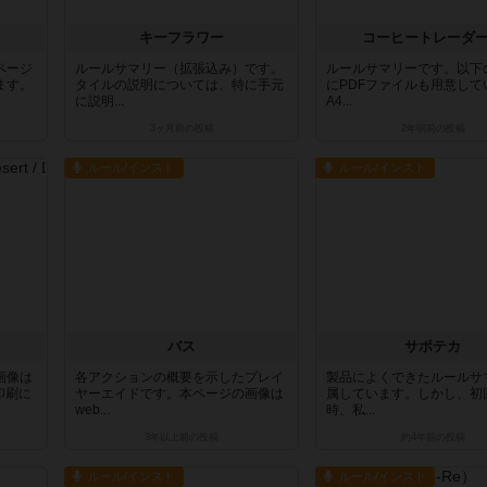
キーフラワー
コーヒートレーダ
ページ
ルールサマリー（拡張込み）です。
ルールサマリーです。以下
ます。
タイルの説明については、特に手元
にPDFファイルも用意して
に説明...
A4...
3ヶ月前
の投稿
2年弱前
の投稿
ルール/インスト
ルール/インスト
バス
サポテカ
画像は
各アクションの概要を示したプレイ
製品によくできたルールサ
印刷に
ヤーエイドです。本ページの画像は
属しています。しかし、初
web...
時、私...
3年以上前
の投稿
約4年前
の投稿
ルール/インスト
ルール/インスト