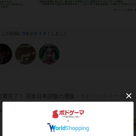
この投稿に
5
名が
ナイス！
しました
充電完了！ 完全日本語版の通販
数多くのプレイヤーを虜に
会社』の最新版、ここに充電完了!
1～2営業日以内に発送
日本語ルール付き/日本語版
カートに追加