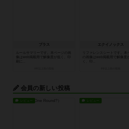
ブラス
エクイノックス
ルールサマリーです。本ページの画
リファレンスシートです。本
像はweb掲載用で解像度が低く、印
の画像はweb掲載用で解像度
刷に...
く、印...
4年以上前
の投稿
4年以上前
の投稿
会員の新しい投稿
レビュー
レビュー