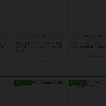
スマトラ
アメン・ラー
ページ
概要と目的プレイヤーたちは、探索
リファレンスシートです。
が低
のため旅団をなしてスマトラ島を周
の画像はweb掲載用で解像
回しま...
く、印...
5年以上前
の投稿
5年以上前
の投稿
レビュー
レビュー