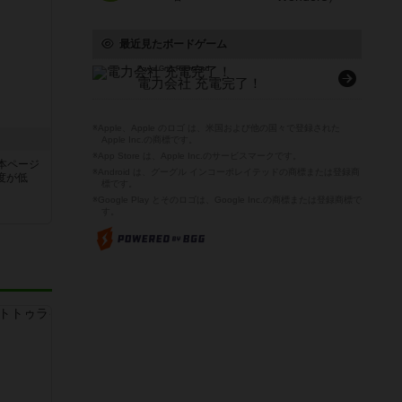
最近見たボードゲーム
Power Grid: Recharged
電力会社 充電完了！
※Apple、Apple のロゴ は、米国および他の国々で登録された
Apple Inc.の商標です。
※App Store は、Apple Inc.のサービスマークです。
本ページ
※Android は、グーグル インコーポレイテッドの商標または登録商
度が低
標です。
※Google Play とそのロゴは、Google Inc.の商標または登録商標で
す。