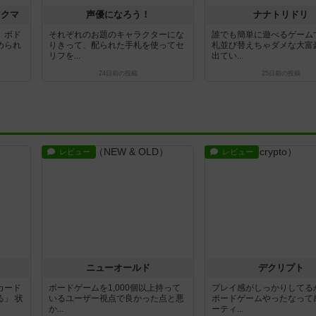
アクマ
声優になろう！
ナナトリドリ
、ボド
それぞれのお題のキャラクターにな
誰でも簡単に遊べるゲーム
められ
りきって、配られた手札を使ってセ
札並び替えちゃダメな大富豪
リフを...
出てい...
24日前
の投稿
25日前
の投稿
レビュー
レビュー
ニューオールド
デクリプト
カード
ボードゲームを1,000個以上持って
プレイ感がしっかりしてる
」 状
いるユーザー視点で良かった点と悪
ボードゲームやったなって
か...
ーティ...