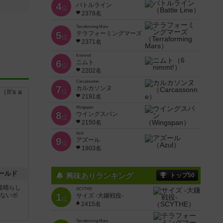
4
バトルライン
位
2378名
Terraforming Mars
5
テラフォーミングマーズ
位
2371名
6 nimmt!
6
ニムト
位
2202名
Carcassonne
7
カルカソンヌ
位
2191名
Wingspan
8
ウイングスパン
位
2150名
Azul
9
アズール
位
1903名
ールド
興味ありランキング
トップ50
素晴らし
SCYTHE
けないボ
1
サイズ -大鎌戦役-
位
2415名
Terraforming Mars