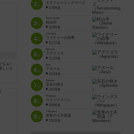
2
テラフォーミングマーズ
位
2395名
Stone Garden
3
枯山水
位
2280名
Viticulture
4
ワイナリーの四季
位
2272名
Agricola
5
アグリコラ
位
2120名
かなぁ✨
Azul
楽しいん
6
アズール
位
2034名
Splendor
7
宝石の煌き
位
2029名
Wingspan
8
ウイングスパン
位
2006名
7 Wonders
9
世界の七不思議
位
1920名