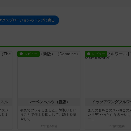
エクスプロージョンのトップに戻る
レビュー
レビュー
ッスル
レーベンヘルツ（新版）
イッツアワンダフルワ
イスメ
初めてプレイしました。陣取りとい
またの名をこのスバ‼️(この
スを１
うことで領土を拡大して、騎士を増
い世界)やっとかなきゃい
やして...
ー...
12日前
の投稿
13日前
の投稿