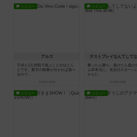
レビュー
レビュー
アルゴ
テストプレイなんてして
子供と2人対戦で遊ぶことがほとん
勝ったら勝ち、負けたら負け
どです。数字の順番が分かれば遊べ
ム🤣本当に。笑自分のターン
るので...
から1...
21日前
の投稿
21日前
の投稿
レビュー
レビュー