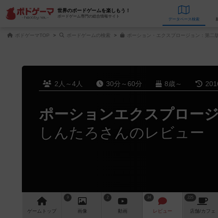
世界のボードゲームを楽しもう！
ボードゲーム専門の総合情報サイト
データベース
検
ボドゲーマTOP
ボードゲームの検索
ポーション・エクスプロージョン：第二版
2人～4人
30分～60分
8歳～
20
ポーションエクスプロー
しんたろさんのレビュー
9
2
34
225
ゲーム
トップ
画像
動画
レビュー
店舗/
カフェ