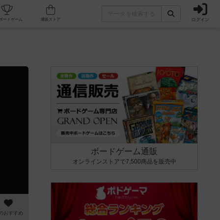
ログイン
カフェ/店舗
人気ボードゲーム
通販ストア
ボードゲーム通販
オンラインストアで7,500商品を販売中
のおすすめ