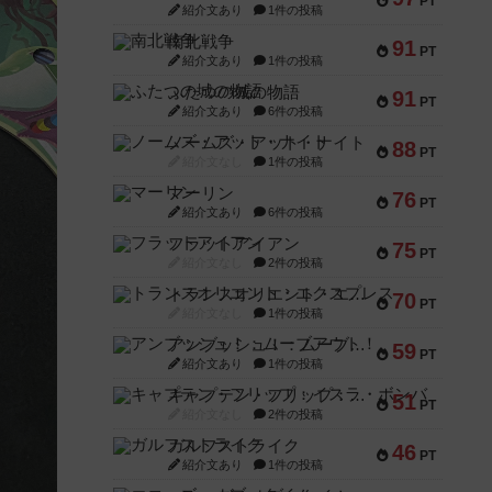
PT
紹介文あり
1件の投稿
南北戦争
91
PT
紹介文あり
1件の投稿
ふたつの城の物語
91
PT
紹介文あり
6件の投稿
ノームズ・アット・ナイト
88
PT
紹介文なし
1件の投稿
マーリン
76
PT
紹介文あり
6件の投稿
フラットアイアン
75
PT
紹介文なし
2件の投稿
トランスオリエント・エクスプレス
70
PT
紹介文なし
1件の投稿
アンブッシュ！：ムーブアウト！
59
PT
紹介文あり
1件の投稿
キャプテン・フリップ：イスラ・ボンバ
51
PT
紹介文なし
2件の投稿
ガルフストライク
46
PT
紹介文あり
1件の投稿