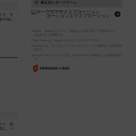
最近見たボードゲーム
Potion Explosion
です。手
ポーションエクスプロージョン
🦅場に
※Apple、Apple のロゴ は、米国および他の国々で登録された
Apple Inc.の商標です。
※App Store は、Apple Inc.のサービスマークです。
※Android は、グーグル インコーポレイテッドの商標または登録商
標です。
※Google Play とそのロゴは、Google Inc.の商標または登録商標で
す。
から、超
感じ。パ