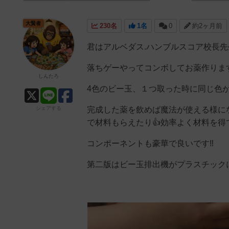
大賢者
230名
1名
0
約2ヶ月前
君はアルベダス.ハンブルスコア校長
落ちゲーやってコンボしてお薬作りま
しんたろ
4色のビー玉、１つ取った時に同じ色が
シェアする
完成した薬を飲めば魔法が使える様に
で材料もらえたり👍効率よく材料を得
コンポーネントも豪華で良いです‼️
第二版はビー玉排出機がプラスチック