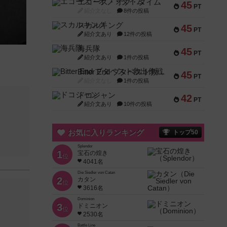
エコーズ・オブ・タイム
45
PT
紹介文なし
8件の投稿
スカルキング
45
PT
紹介文あり
12件の投稿
海兵隊
45
PT
紹介文あり
1件の投稿
Bitter End ブタペスト救出作戦
45
PT
紹介文なし
1件の投稿
ドコジャン
42
PT
紹介文あり
10件の投稿
お気に入りランキング
トップ50
Splendor
1
宝石の煌き
位
4041名
Die Siedler von Catan
2
カタン
位
3616名
Dominion
3
ドミニオン
位
2530名
Battle Line