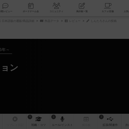
索
新着レビュー
ボードゲーム会
コミュニティ
掲示板一覧
 日本語版の通販/商品詳細
作品データ
レビュー
しんたろさんの投稿
16年～
ジョン
5
1
2
リプレイ
日記
戦略
・コツ
ルール
/インスト
掲示板
拡張/関連
作
次