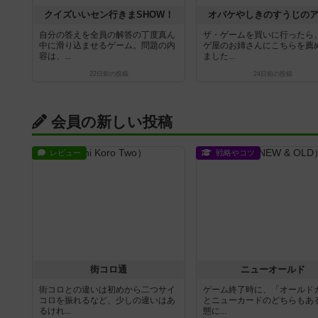
クイズいいセン行きまSHOW！
オバケやしきのすうじの
自分の答えを全員の解答の丁度真ん
ザ・ゲームを買いに行ったら
中に滑り込ませるゲーム。問題の内
ゲ屋のお姉さんにこちらを薦
容は、...
ました...
22日前
の投稿
24日前
の投稿
会員の新しい投稿
レビュー
戦略やコツ
街コロ通
ニューオールド
街コロとの違いは初めから二つサイ
ゲーム終了時に、「オールド
コロを振れるなど、少しの違いはあ
とニューカードのどちらもある
るけれ...
態に...