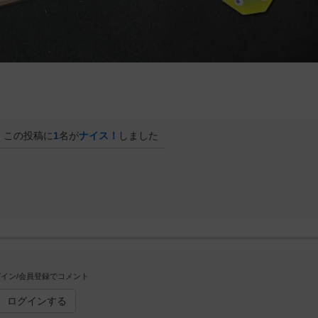
この投稿に
1
名が
ナイス！
しました
イン/会員登録でコメント
ログインする