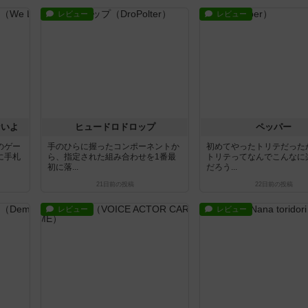
レビュー
レビュー
ないよ
ヒュードロドロップ
ペッパー
のゲー
手のひらに握ったコンポーネントか
初めてやったトリテだった
に手札
ら、指定された組み合わせを1番最
トリテってなんでこんなに
初に落...
だろう...
21日前
の投稿
22日前
の投稿
レビュー
レビュー