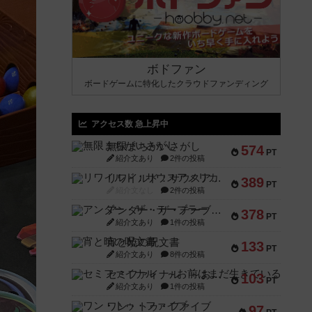
ボドファン
ボードゲームに特化したクラウドファンディング
アクセス数 急上昇中
無限まちがいさがし
574
PT
紹介文あり
2件の投稿
リワイルド：サウスアメリカ
389
PT
紹介文なし
2件の投稿
アンダー・ザ・テーブラー
378
PT
紹介文あり
1件の投稿
宵と暁の呪文書
133
PT
紹介文あり
8件の投稿
セミファイナル ～お前はまだ生きている～
103
PT
紹介文あり
1件の投稿
ワン・トゥ・ファイブ
97