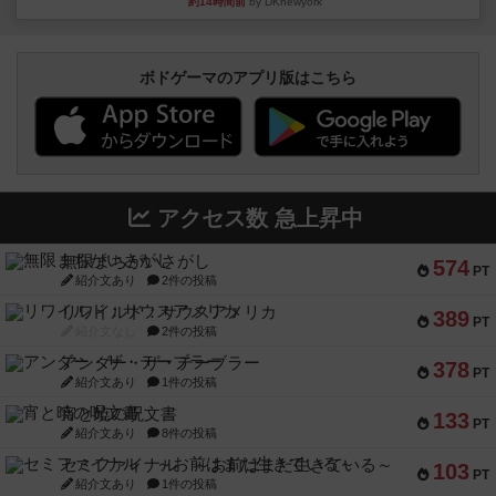
約14時間前
by DKnewyork
ボドゲーマのアプリ版はこちら
アクセス数 急上昇中
無限まちがいさがし
574
PT
紹介文あり
2件の投稿
リワイルド：サウスアメリカ
389
PT
紹介文なし
2件の投稿
アンダー・ザ・テーブラー
378
PT
紹介文あり
1件の投稿
宵と暁の呪文書
133
PT
紹介文あり
8件の投稿
セミファイナル ～お前はまだ生きている～
103
PT
紹介文あり
1件の投稿