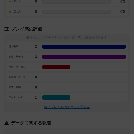
0
0%
2点の人
0
0%
1点の人
プレイ感の評価
トグルスイッチを押すとプレイ感（
※
）の投票ができます
3
運・確率
3
戦略・判断力
1
交渉・立ち回り
0
心理戦・ブラフ
0
攻防・戦闘
1
アート・外見
似たプレイ感のゲームを探す→
データに関する報告