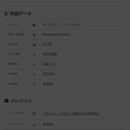
作品データ
キングドミノ・デュエル
タイトル
Kingdomino Duel
原題・英題表記
2人用
参加人数
20分前後
プレイ時間
8歳から
対象年齢
2019年～
発売時期
未登録
参考価格
クレジット
ブルーノ・カタラ（Bruno Cathala）
ゲームデザイン
未登録
アートワーク