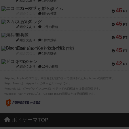
紹介文あり
1件の投稿
エコーズ・オブ・タイム
45
PT
紹介文なし
8件の投稿
スカルキング
45
PT
紹介文あり
12件の投稿
海兵隊
45
PT
紹介文あり
1件の投稿
Bitter End ブタペスト救出作戦
45
PT
紹介文なし
1件の投稿
ドコジャン
42
PT
紹介文あり
10件の投稿
※Apple、Apple のロゴ は、米国および他の国々で登録されたApple Inc.の商標です。
※App Store は、Apple Inc.のサービスマークです。
※Android は、グーグル インコーポレイテッドの商標または登録商標です。
※Google Play とそのロゴは、Google Inc.の商標または登録商標です。
ボドゲーマTOP