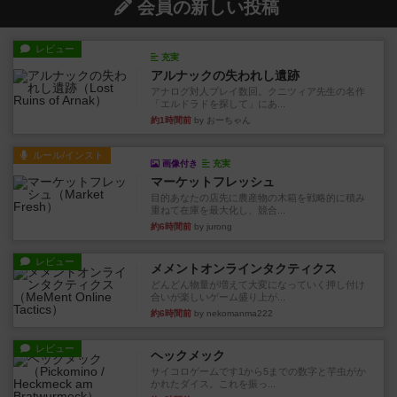
会員の新しい投稿
レビュー
充実
アルナックの失われし遺跡
アナログ対人プレイ数回。クニツィア先生の名作
「エルドラドを探して」にあ...
約1時間前
by おーちゃん
ルール/インスト
画像付き
充実
マーケットフレッシュ
目的あなたの店先に農産物の木箱を戦略的に積み
重ねて在庫を最大化し、競合...
約6時間前
by jurong
レビュー
メメントオンラインタクティクス
どんどん物量が増えて大変になっていく押し付け
合いが楽しいゲーム盛り上が...
約6時間前
by nekomanma222
レビュー
ヘックメック
サイコロゲームです1から5までの数字と芋虫がか
かれたダイス。これを振っ...