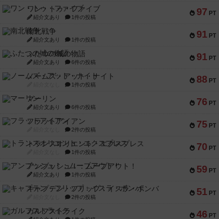
ワン・トゥ・ファイブ
97
PT
紹介文あり
1件の投稿
南北戦争
91
PT
紹介文あり
1件の投稿
ふたつの城の物語
91
PT
紹介文あり
6件の投稿
ノームズ・アット・ナイト
88
PT
紹介文なし
1件の投稿
マーリン
76
PT
紹介文あり
6件の投稿
フラットアイアン
75
PT
紹介文なし
2件の投稿
トランスオリエント・エクスプレス
70
PT
紹介文なし
1件の投稿
アンブッシュ！：ムーブアウト！
59
PT
紹介文あり
1件の投稿
キャプテン・フリップ：イスラ・ボンバ
51
PT
紹介文なし
2件の投稿
ガルフストライク
46
PT