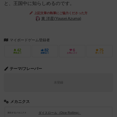
と、王国中に知らしめるのです。
上記文章の執筆にご協力くださった方
東 洋星(Yousei Azuma)
マイボードゲーム登録者
42
82
6
75
興味あり
経験あり
お気に入り
持ってる
テーマ/フレーバー
未登録
メカニクス
ダイスロール（Dice Rolling）
頻出するメカニクス