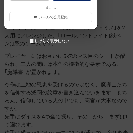
または
特殊ダイス
紙ペン
メールで会員登録
｢キングドミノ・デュエル｣は、｢キングドミノ｣を2
人用にアレンジした、｢ロールアンドライト(紙ペ
しばらく表示しない
ン)｣系のゲームです。
プレイヤーにはお互いに5x7のマス目のシートが配
られ、二人の間には本作の特徴的な要素である、
｢魔導書｣が置かれます。
今作は土地の恩恵を受けるのではなく、魔導士たち
を信仰する派閥の紋章を書き込んでいきます。もち
ろん、信仰している人の中でも、高官が大事なので
すが。
先手はダイスを4つ全て振り、その中から、まずは1
つ選びます。
後手は残った3つから一気に2つを選んで、余りを先