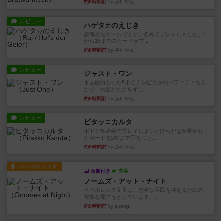
約8時間前
by みいやん
レビュー
ハゲタカのえじき
超有名なゲームですが、初めてプレイしました。1
から15までのカードがプ...
約8時間前
by みいやん
レビュー
ジャスト・ワン
まぁ面白かった‼️よくテレビとかのバラエティなん
かで、お題がわからずに...
約8時間前
by みいやん
レビュー
ピタッコカルタ
ボドゲ相席会でプレイしましたひらがなが書かれ
たカードを2枚まで手をつけ...
約8時間前
by みいやん
ルール/インスト
画像付き
充実
ノームズ・アット・ナイト
ベネボレンス女王は、忠実な臣民を称えるための
祝宴を開こうとしています。...
約9時間前
by jurong