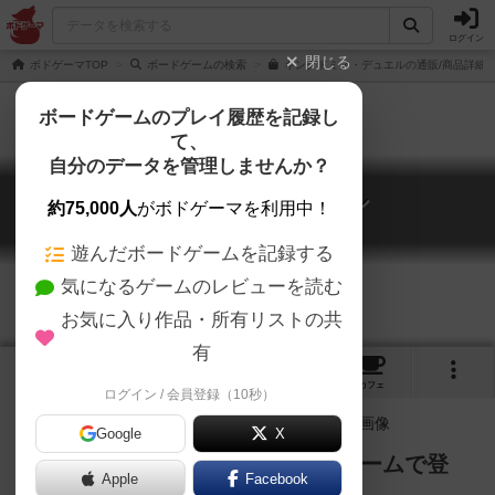
ログイン
閉じる
ボドゲーマTOP
ボードゲームの検索
キングドミノ・デュエルの通販/商品詳細
ボードゲームのプレイ履歴を記録し
て、
自分のデータを管理しませんか？
キングドミノ・デュエル
約75,000人
がボドゲーマを利用中！
Kingdomino Duel
遊んだボードゲームを記録する
気になるゲームのレビューを読む
お気に入り作品・所有リストの共
有
2
2
20
トップ
画像
動画
レビュー
カフェ
ログイン / 会員登録（10秒）
Google
X
キングドミノが、2人用の紙ペンゲームで登
Apple
Facebook
場！