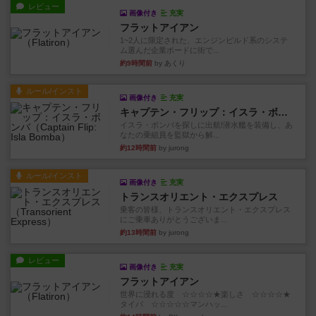
レビュー
画像付き
充実
フラットアイアン
1~2人に限定された、エンジンビルド系のシステ
ム選んだ企業ボードに街で...
約9時間前
by あくり
ルール/インスト
画像付き
充実
キャプテン・フリップ：イスラ・ボンバ
イスラ・ボンバを探しに出航!潜水艦を装備し、あ
なたの乗組員を監獄から解...
約12時間前
by jurong
ルール/インスト
画像付き
充実
トランスオリエント・エクスプレス
乗客の皆様、トランスオリエント・エクスプレス
にご乗車ありがとうございま...
約13時間前
by jurong
レビュー
画像付き
充実
フラットアイアン
世界に浸れる度 ☆☆☆☆★楽しさ ☆☆☆☆★
タイパ ☆☆☆☆☆マンハッ...