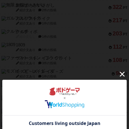
無限まちがいさがし
322
PT
紹介文あり
2件の投稿
ガルフストライク
217
PT
紹介文あり
1件の投稿
クルティボ
203
PT
紹介文なし
1件の投稿
1809
112
PT
紹介文あり
1件の投稿
ファースト・イン・フライト
108
PT
紹介文あり
3件の投稿
モズビ－ズ・レイダ－ズ
94
PT
紹介文あり
1件の投稿
テンプテーション
79
PT
紹介文なし
2件の投稿
インドネシア
78
PT
紹介文あり
2件の投稿
宵と暁の呪文書
75
PT
紹介文あり
8件の投稿
リスボン・トラム 28
73
PT