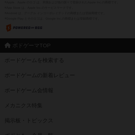
※Apple、Apple のロゴ は、米国および他の国々で登録されたApple Inc.の商標です。
※App Store は、Apple Inc.のサービスマークです。
※Android は、グーグル インコーポレイテッドの商標または登録商標です。
※Google Play とそのロゴは、Google Inc.の商標または登録商標です。
ボドゲーマTOP
ボードゲームを検索する
ボードゲームの新着レビュー
ボードゲーム会情報
メカニクス特集
掲示板・トピックス