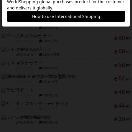
紹介文あり
9件の投稿
アマナイト
73
PT
紹介文なし
1件の投稿
ブラヴェスト
66
PT
紹介文なし
1件の投稿
スペクタキュラー
60
PT
紹介文なし
1件の投稿
スモールワールド
59
PT
紹介文あり
13件の投稿
ギャンブラー
58
PT
紹介文なし
2件の投稿
Bitter End ブタペスト救出作戦
52
PT
紹介文なし
1件の投稿
ラピード
46
PT
紹介文なし
1件の投稿
ザ・フラッフィー・ライト
44
PT
紹介文なし
0件の投稿
ふたつの城の物語
39
PT
紹介文あり
6件の投稿