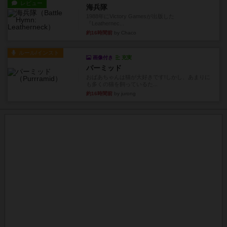
レビュー
海兵隊
1988年にVictory Gamesが出版した
『Leathernec...
約16時間前
by Chaco
ルール/インスト
画像付き
充実
パーミッド
おばあちゃんは猫が大好きです!しかし、あまりに
も多くの猫を飼っているた...
約16時間前
by jurong