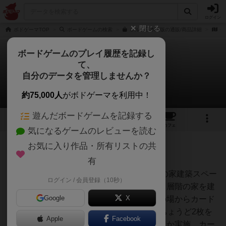
ログイン
閉じる
ボドゲーマTOP
ボードゲームの検索
ポルト日本語版の通販/商品詳細
作
ボードゲームのプレイ履歴を記録し
て、
ポルト
自分のデータを管理しませんか？
1件のルール/インスト
約75,000人
がボドゲーマを利用中！
遊んだボードゲームを記録する
7
2
10
61
トップ
画像
動画
レビュー
カフェ
気になるゲームのレビューを読む
お気に入り作品・所有リストの共
神
132名
0名
0
充実
有
中央ボードに14箇所ある14軒分の家建築スペー
ログイン / 会員登録（10秒）
ヒロ(新！ボ
スにフロアタイルを配置して、多層階の家を建
ードゲーム家
族)
Google
X
てるゲーム。手番では、「中央の場からカード
を1～3枚もらう」か「手札からちょうど2枚を
Apple
Facebook
出してフロアタイルを配置する」か実施。カー