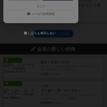
ドは3色1～3の数値があり、カードをもらう際
または
は合計数値が3...
メールで会員登録
続きを読む（4年以上前）
しばらく表示しない
ポルトのトップに戻る
会員の新しい投稿
レビュー
花火：スターマイン
自分のカードは見えず他のプレイヤーのカードが
見える状態でカードを教えた...
36分前
by mob567
レビュー
充実
アンダー・ザ・テーブラー
笑えるバカゲームを集めているライトゲーマーと
してのレビューです。正体隠...
約3時間前
by toyota