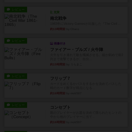
レビュー
充実
南北戦争
1983年にVictory Gamesが出版した『The Civil ...
約13時間前
by Chaco
レビュー
画像付き
ファイアー・ブルズ / 火牛陣
火牛を引き連れて敵を殲滅させる。縦か斜めで前2
列まで攻撃できるが、自分...
約15時間前
by うらまこ
レビュー
フリップ７
カードをめくるかパスをするかを決めてパスした
時のカード数字が得点になる...
約16時間前
by mob567
レビュー
コンセプト
親のプレイヤーがお題を決めて限られたヒントの
中から他のプレイヤーに当て...
約16時間前
by mob567