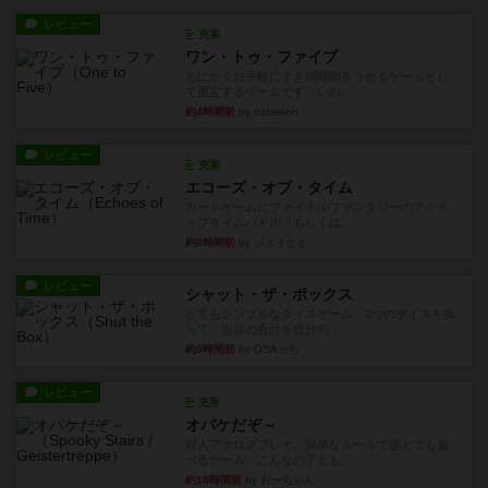
レビュー
充実
ワン・トゥ・ファイブ
とにかくお手軽にすき間時間をうめるゲームとし
て重宝するゲームです。いわ...
約4時間前
by nabekoh
レビュー
充実
エコーズ・オブ・タイム
カードゲームにファイナルファンタジーのアクテ
ィブタイムバトル（もしくは...
約8時間前
by ジェイとと
レビュー
シャット・ザ・ボックス
とてもシンプルなダイスゲーム。2つのダイスを振
って、出目の合計を自分の...
約9時間前
by OSAっち
レビュー
充実
オバケだぞ～
対人アナログプレイ。簡単なルールで誰とでも遊
べるゲーム。こんなの子ども...
約10時間前
by おーちゃん