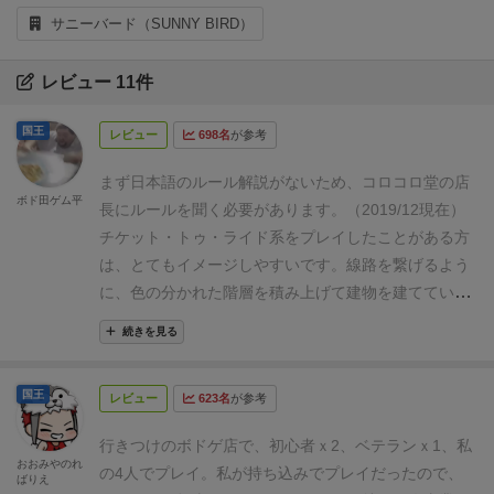
サニーバード（SUNNY BIRD）
レビュー 11件
国王
レビュー
698名
が参考
まず日本語のルール解説がないため、コロコロ堂の店
ボド田ゲム平
長にルールを聞く必要があります。（2019/12現在）
チケット・トゥ・ライド系をプレイしたことがある方
は、とてもイメージしやすいです。
線路を繋げるよう
に、色の分かれた階層を積み上げて建物を建てていく
ゲームです。
ただし手元のカードの組み合わせや、
続きを見る
TTRよりもさらにパズル要素の強いゲーム内容になっ
ています。
TTR系が好きな方は絶対に楽しめます。
国王
レビュー
623名
が参考
行きつけのボドゲ店で、初心者ｘ2、ベテランｘ1、私
おおみやのれ
の4人でプレイ。
私が持ち込みでプレイだったので、
ばりえ