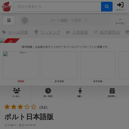
ログイン
─
0
カート確認・ご注文
クーポン
セール特集
ランキング
入荷速報
高評価作品
売り切れ
「参考画像」は会員が当サイトのデータベースにアップロードした画像です。
当商品
参考画像
参考画像
1～4人
30～50分
8歳～
2019年～
（3.2）
ポルト日本語版
メーカー：サニーバード