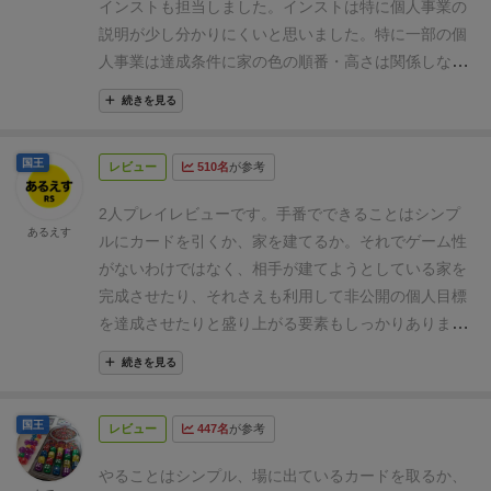
インストも担当しました。
インストは特に個人事業の
説明が少し分かりにくいと思いました。特に一部の個
人事業は達成条件に家の色の順番・高さは関係しない
点は必ず確認するようにしてください。
今回はベテラ
続きを見る
ンが安易に勝利点4の場所に家を建たことをきっかけ
に、初心者もベテランにつられて家を乱立してしまい
国王
レビュー
510名
が参考
大混戦でした。
目先の勝利点を得たために最後の逆転
の隠し玉を誰も準備できない感じでした。
私はたまた
2人プレイレビューです。
手番でできることはシンプ
ま乱立した家からも個人事業のVPを獲得できたので頭
あるえす
ルにカードを引くか、家を建てるか。
それでゲーム性
一つ抜け出せてインスト勝ちを決めちゃいましたが、
がないわけではなく、相手が建てようとしている家を
最後の個人事業からもVPを得るために、今どういう行
完成させたり、それさえも利用して非公開の個人目標
動をするべきか？を初心者の方にはしてあげるべきと
を達成させたりと盛り上がる要素もしっかりありま
思いました。
メインボードはもちろんのこと、水面下
す。
2人だと終了条件が早まるので、え、もう終わ
で公共事業や個人事業の小競り合いがあるとは思えな
続きを見る
り？とといったところで終わります。
短いラウンド数
いほど徐々に建築されていく家は非常に美しくて素晴
でいかに得点を稼ぐかを考えつつ、後半は高得点を取
らしいです。今回は少し改善点がありましたが初心者
国王
レビュー
447名
が参考
れる機会が増えるので爽快感と悩ましさが良い塩梅で
の方にも(公式で初心者向けルールも提供されています
すね。
どんな人数でも楽しめる良作だと思います。
ブ
し)楽しんでもらえるゲームだと自信をもってお勧めで
やることはシンプル、場に出ているカードを取るか、
ログにて2人プレイレビューの詳細を投稿していま