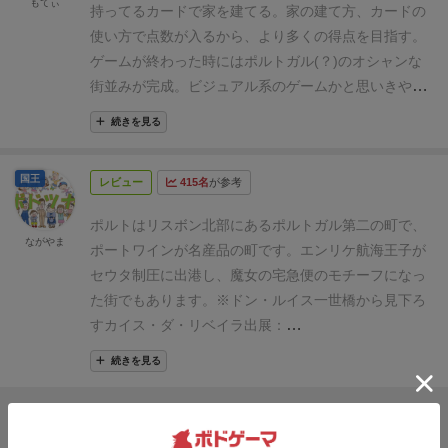
もてぃ
きます。ぜひ皆さんプレイしてください。
持ってるカードで家を建てる。家の建て方、カードの
す。
よろしければご覧ください^
使い方で点数が入るから、より多くの得点を目指す。
^
http://sussussussussu.livedoor.blog/archives/873588
ゲームが終わった時にはポルトガル(？)のオシャンな
0.
街並みが完成。ビジュアル系のゲームかと思いきやゲ
ームのシステムもルールのシンプルさゆえにしっかり
続きを見る
している。
家を建てる場所は共有化されていて、プレ
イヤー同士の邪魔のしあいや、逆に他の人の動きを利
国王
レビュー
415名
が参考
用してより高いポイントを稼ぐ、なんて戦法が使え
る。
やってみた感想。おしゃれ。1度やると衝動的に
ポルトはリスボン北部にあるポルトガル第二の町で、
欲しくなる。内容も簡単でとっつきやすい。ゲーマー
ながやま
ポートワインが名産品の町です。
エンリケ航海王子が
の方にはもちろん、初心者の方がゲームに慣れてきた
セウタ制圧に出港し、魔女の宅急便のモチーフになっ
頃にもオススメ出来る1作だと思います。
た街でもあります。
※ドン・ルイス一世橋から見下ろ
すカイス・ダ・リベイラ
出展：
https://tripnote.jp/portugal/porto-one-day-sightseeing-
続きを見る
route
ドウロ川沿いのカイス・ダ・リベイラ地区は、オ
レンジ、ブルー、イエロー他、色とりどりの家が立ち
並んでいます。
霧がかかることが多い地域のため、船
他のレビューを読み込む