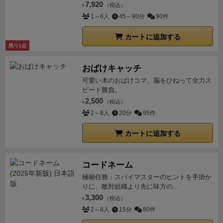
ばと思います。
ゲームの進行と全く関係ないのです
7,920
（税込）
¥
が、盤面の裏側も見ていて楽しい！
細かい所を見てみ
1～6人
45～90分
90件
ると・・・
屋根の上でオーケストラが演奏していた
カートに追加する
り、
みんなでおっきな料理を担いでたり、
おっきなマ
残り1点
ンドリン（パンジョ―？）が家の隙間から覗いていた
り、
見ているだけでワクワクします！
おばけキャッチ
可愛い木のおばけコマ。脳をひねって全力ス
ピード勝負。
2,500
（税込）
¥
2～8人
20分
95件
カートに追加する
コードネーム
極秘任務：スパイマスターのヒントを手掛か
りに、敵対組織より先に味方の...
3,300
（税込）
¥
2～8人
15分
80件