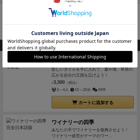
乗り達が陸地を見つけやすいように、
家をカラフルに
したのだそうです。
そんな優しい港町ポルトの海沿い
再入荷までお待ち下さい
に、色とりどりの家を建てて、
建築家としての名声を
入荷通知を受け取る
高めていくゲームです。
手番では、建築資材を確保す
るか、建物を建てるかのどちらかだけと、非常にシン
会員登録
後、通知送信先を設定すると入荷通知を受け取れます
プル。
昔からポルトでは、家を建てる際に建築費を抑
このボードゲームを持ってる人が購入した商品
えるため、隣の家と壁を共有して建てていました。
そ
のためすでに建っている家の壁に隣接して家を建築す
キングドミノ
ると、名声が追加されます。
その他に、公共契約と個
欲しいタイルを手に入れて、森や海、草原の
人契約を達成すると名声が高まりますが、町のみんな
広がる自分の王国を広げよう！
の要望である公共契約を達成していく方が、より名声
3,300
（税込）
¥
が高まるようになっています。
どれだけ町の人たちの
2～4人
15～20分
49件
ために、より美しく、より経済的な家を建てられるか
がポイントです。
ゲームが終了し、華やかに立ち並ん
カートに追加する
だ色とりどりの家を見た時、
プレイヤーは「なんかい
いもの作ったな」と、
勝負を忘れて感動できる、抜群
ワイナリーの四季
のアートワークと哲学を感じるゲームがポルトです。
あなたの手でワイナリーを復興させよう！
ぜひ一度、自分の手でポルトに家を建てていただけれ
ワイナリー経営がテーマのワー...