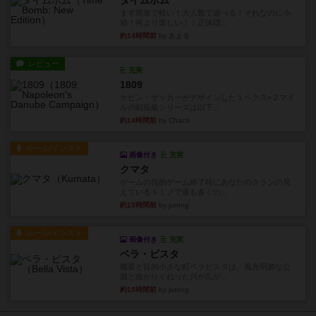
タイムボム
まず簡単で軽い！大人数で遊べる！それなのに小
箱！何より楽しい！！正体隠...
約14時間前
by あまる
レビュー
充実
1809
ケビン・ザッカーがデザインした１ヘクス=２マイ
ルの戦役級シリーズは以下...
約14時間前
by Chaco
ルール/インスト
画像付き
充実
クマタ
ゲームの目的ゲーム終了時にあなたのクランの見
えているドミノで最も多くの...
約15時間前
by jurong
ルール/インスト
画像付き
充実
ベラ・ビスタ
概要と目的小さな町ベラビスタは、風光明媚な公
園と曲がりくねった川が広が...
約15時間前
by jurong