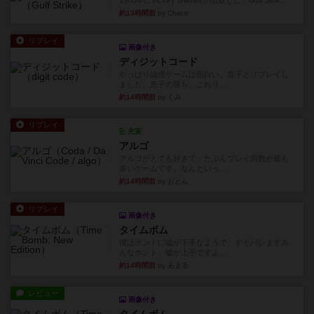
1983年にVictory Gamesが出版した『Gulf Strik...
約13時間前
by Chaco
リプレイ
画像付き
ディジットコード
やっぱり論理ゲームは面白い。息子とリプレイし
ました。息子の勝ち。これリ...
約14時間前
by くみ
リプレイ
充実
アルゴ
アルゴがとても好きで、たぶんプレイ回数が最も
多いゲームです。なんといっ...
約14時間前
by おとん
リプレイ
画像付き
タイムボム
僕はホントに嘘が下手なようで、すぐバレますみ
んなホント、嘘が上手ですよ...
約14時間前
by あまる
レビュー
画像付き