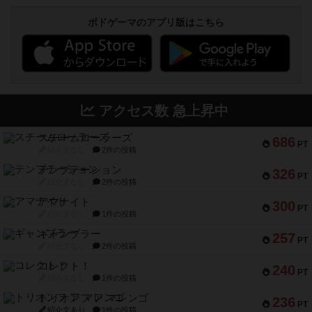
ボドゲーマのアプリ版はこちら
アクセス数 急上昇中
スチームローラーズ
686
PT
紹介文なし
2件の投稿
テンプテーション
326
PT
紹介文なし
2件の投稿
アマナイト
300
PT
紹介文なし
1件の投稿
ギャンブラー
257
PT
紹介文なし
2件の投稿
コレクト！
240
PT
紹介文なし
1件の投稿
トリオンフ ア マレンゴ
236
PT
紹介文あり
1件の投稿