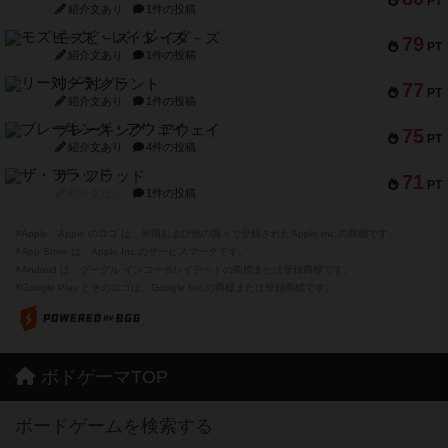
PT
紹介文あり
1件の投稿
モズビ－ズ・レイダ－ズ
79
PT
紹介文あり
1件の投稿
リー対グラント
77
PT
紹介文あり
1件の投稿
ブレーキング・アウェイ
75
PT
紹介文あり
4件の投稿
ザ・フラッド
71
PT
紹介文なし
1件の投稿
※Apple、Apple のロゴ は、米国および他の国々で登録されたApple Inc.の商標です。
※App Store は、Apple Inc.のサービスマークです。
※Android は、グーグル インコーポレイテッドの商標または登録商標です。
※Google Play とそのロゴは、Google Inc.の商標または登録商標です。
ボドゲーマTOP
ボードゲームを検索する