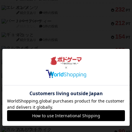
エレメンツ
232
PT
紹介文あり
4件の投稿
バー！パーティー
212
PT
紹介文なし
1件の投稿
ギョッと
154
PT
紹介文あり
1件の投稿
クルティボ
152
PT
紹介文なし
1件の投稿
ブラヴェスト
140
PT
紹介文なし
1件の投稿
ドブル：ポケットモンスター
122
PT
紹介文あり
4件の投稿
ジャンヌ・ダルク-オルレアン ドロー＆ライト
118
PT
紹介文なし
5件の投稿
ファースト・イン・フライト
94
PT
紹介文あり
3件の投稿
ダイススローン
88
PT
紹介文なし
1件の投稿
ガルフストライク
80