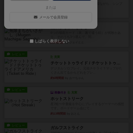
ずっと前のドイツ年間ゲーム大賞ながら、シンプ
または
ルで簡単な小ゲームで今でも...
約2時間前
by tamio
メールで会員登録
レビュー
無限まちがいさがし
6つの場面カード（表、裏で違う絵）が何枚かあ
り、そのうち3つ選んで、同...
しばらく表示しない
約5時間前
by ジェイとと
レビュー
充実
チケットトゥライド / チケットトゥライドアメリカ
デジタルソロプレイ。元祖チケライ？マップがた
くさん出てるからどれをプレ...
約6時間前
by おーちゃん
レビュー
画像付き
充実
ホットストリーク
星7軽〜中量級を中心にプレイするゲーマーの感想
です。ボードゲーム会にて...
約13時間前
by おとん
レビュー
ガルフストライク