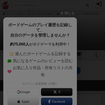
ログイン
閉じる
ボドゲーマTOP
ボードゲームの検索
プランタ・ヌーボーの通販/商品詳細
ボードゲームのプレイ履歴を記録し
て、
プランタ・ヌーボー
自分のデータを管理しませんか？
0件の戦略やコツ
約75,000人
がボドゲーマを利用中！
遊んだボードゲームを記録する
1
3
22
トップ
画像
動画
レビュー
カフェ
気になるゲームのレビューを読む
お気に入り作品・所有リストの共
プランタ・ヌーボーのトップに戻る
有
ログイン / 会員登録（10秒）
会員の新しい投稿
Google
X
レビュー
充実
Apple
Facebook
花火