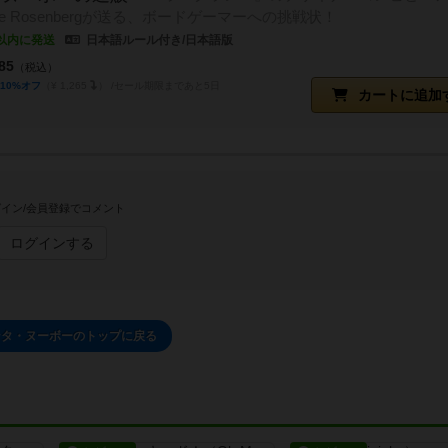
e Rosenbergが送る、ボードゲーマーへの挑戦状！
以内に発送
日本語ルール付き/日本語版
85
（税込）
10%オフ
（¥ 1,265
）
セール期限まであと5日
カートに追加
イン/会員登録でコメント
ログインする
ンタ・ヌーボーのトップに戻る