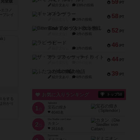
59
：完全版
PT
紹介文あり
13件の投稿
ルエコノ
ギャンブラー
ープレイ
58
PT
紹介文なし
2件の投稿
Bitter End ブタペスト救出作戦
52
PT
紹介文なし
1件の投稿
ラピード
46
PT
紹介文なし
1件の投稿
ザ・フラッフィー・ライト
44
PT
紹介文なし
0件の投稿
ふたつの城の物語
39
PT
紹介文あり
6件の投稿
ク
お気に入りランキング
トップ50
スをする
は分かり
Splendor
1
宝石の煌き
位
4040名
Die Siedler von Catan
2
カタン
位
3616名
Dominion
ドミニオン