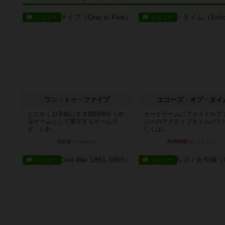
レビュー
レビュー
ワン・トゥ・ファイブ
エコーズ・オブ・タイ
とにかくお手軽にすき間時間をうめ
カードゲームにファイナルフ
るゲームとして重宝するゲームで
ジーのアクティブタイムバト
す。いわ...
しくは...
24分前
by nabekoh
約4時間前
by ジェイとと
レビュー
レビュー