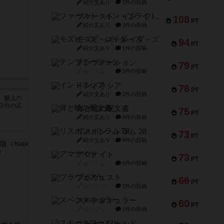
紹介文あり
1件の投稿
ファースト・イン・フライト
108
PT
紹介文あり
3件の投稿
モズビ－ズ・レイダ－ズ
94
PT
紹介文あり
1件の投稿
テンプテーション
79
PT
紹介文なし
2件の投稿
インドネシア
78
PT
紹介文あり
2件の投稿
、盤上の
自分の店
宵と暁の呪文書
75
PT
紹介文あり
8件の投稿
リスボン・トラム 28
73
PT
紹介文あり
9件の投稿
アマナイト
73
PT
紹介文なし
1件の投稿
ブラヴェスト
66
PT
紹介文なし
1件の投稿
スペクタキュラー
60
PT
紹介文なし
1件の投稿
スモールワールド