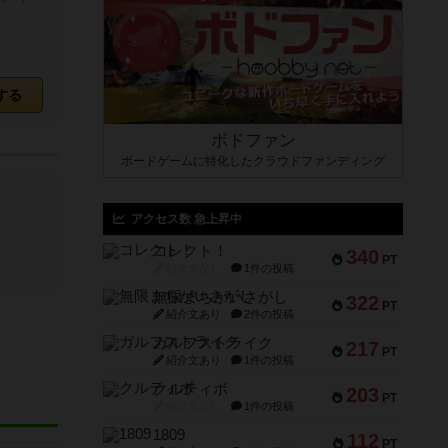
する
ボドファン
ボードゲームに特化したクラウドファンディング
アクセス数 急上昇中
コレクト！
340
PT
紹介文なし
1件の投稿
無限まちがいさがし
322
PT
紹介文あり
2件の投稿
ガルフストライク
217
PT
紹介文あり
1件の投稿
クルティボ
203
PT
紹介文なし
1件の投稿
1809
112
PT