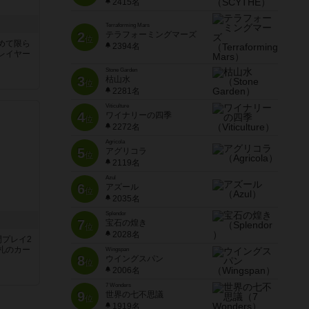
2415名
Terraforming Mars
2
テラフォーミングマーズ
位
めて限ら
2394名
レイヤー
Stone Garden
3
枯山水
位
2281名
Viticulture
4
ワイナリーの四季
位
2272名
Agricola
5
アグリコラ
位
2119名
Azul
6
アズール
位
2035名
Splendor
7
宝石の煌き
位
2028名
間プレイ2
札のカー
Wingspan
8
ウイングスパン
位
2006名
7 Wonders
9
世界の七不思議
位
1919名