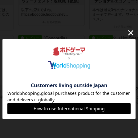
ウォーチェスト：攻城戦（拡張）
ナショナルエコノミー
ては、
以下の拡張ですね。
本作は過去3作のナショナ
くなの
https://bodoge.hoobby.net/...
ミー全て遊べます。ワーカ
スメン...
4ヶ月前
の投稿
4ヶ月前
の投稿
レビュー
レビュー
コンコルディア
ホットストリー
が悪
デッキゲームっぽいコマンド入手系
着ぐるみを着た４人がレー
。それ
のゲームですね。人物カードがコマ
予想ゲームですが、ルール
ンド用...
やすく...
6ヶ月前
の投稿
7ヶ月前
の投稿