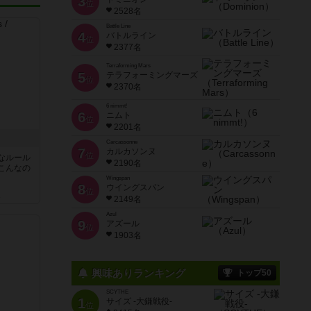
3
位
2528名
Battle Line
4
バトルライン
位
2377名
Terraforming Mars
5
テラフォーミングマーズ
位
2370名
6 nimmt!
6
ニムト
位
2201名
Carcassonne
7
カルカソンヌ
位
なルール
2190名
こんなの
Wingspan
8
ウイングスパン
位
ん
2149名
Azul
9
アズール
位
1903名
興味ありランキング
トップ50
SCYTHE
1
サイズ -大鎌戦役-
位