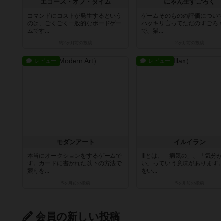
エコーズ・オブ・タイム
にゃん生すごろく
コマンドにコストが発生するという
ゲームそのものの評価につい
のは、ごくごく一般的なボードゲー
ハッキリ言ってただのすごろ
ムです...
で、猫...
約2ヶ月前
の投稿
2ヶ月前
の投稿
レビュー
レビュー
モダンアート
イルイラン
本当にオークションをするゲームで
Illとは、「病気の」、「気分
す。カードに書かれた以下の方法で
い」っていう意味があります
競りを...
をい...
5ヶ月前
の投稿
5ヶ月前
の投稿
会員の新しい投稿