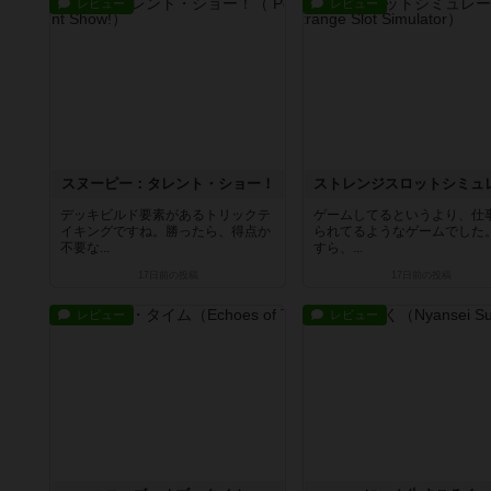
レビュー
レビュー
スヌーピー：タレント・ショー！
デッキビルド要素があるトリックテ
ゲームしてるというより、仕
イキングですね。勝ったら、得点か
られてるようなゲームでした
不要な...
すら、...
17日前
の投稿
17日前
の投稿
レビュー
レビュー