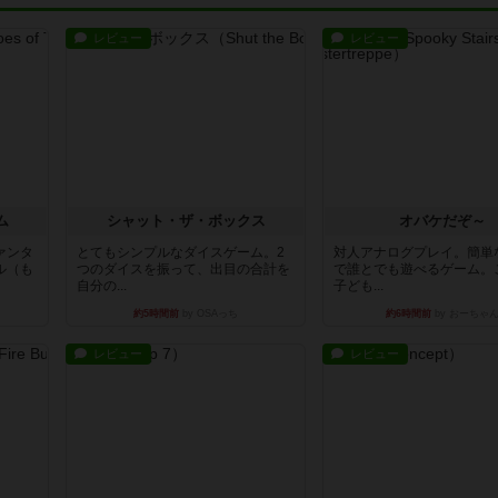
レビュー
レビュー
ム
シャット・ザ・ボックス
オバケだぞ～
ァンタ
とてもシンプルなダイスゲーム。2
対人アナログプレイ。簡単
ル（も
つのダイスを振って、出目の合計を
で誰とでも遊べるゲーム。
自分の...
子ども...
約5時間前
by OSAっち
約6時間前
by おーちゃ
レビュー
レビュー