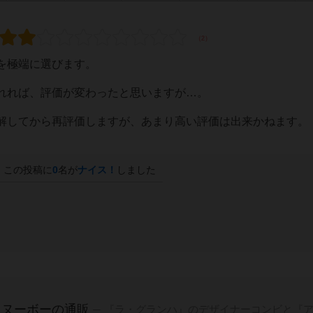
を極端に選びます。
れれば、評価が変わったと思いますが…。
解してから再評価しますが、あまり高い評価は出来かねます。
この投稿に
0
名が
ナイス！
しました
・ヌーボーの通販
『ラ・グランハ』のデザイナーコンビと『