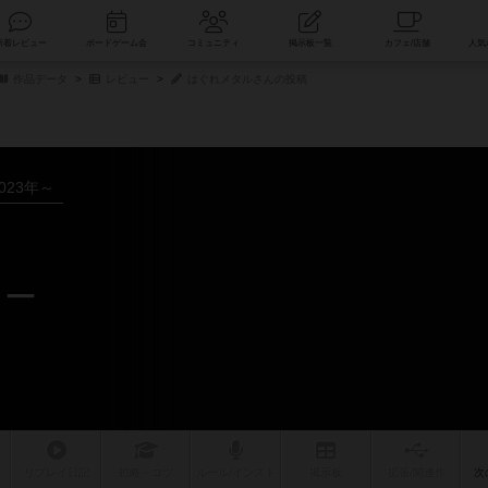
索
新着レビュー
ボードゲーム会
コミュニティ
掲示板一覧
作品データ
レビュー
はぐれメタルさんの投稿
023年～
ュー
リプレイ
日記
戦略
・コツ
ルール
/インスト
掲示板
拡張/関連
作
次