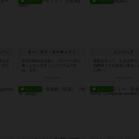
レビュー
レビュー
ストレンジスロットシミュレーター
オー・マイ・オーキッド！
シンジュク
事させ
宝石の煌めきを軽く、ボドゲー初心
線路を作って、お店を作り
。ひた
者にもやりやすくしたゲームです
消費者コマを鉄道に乗せ、
ね。宝石...
に誘い...
18日前
の投稿
29日前
の投稿
レビュー
レビュー