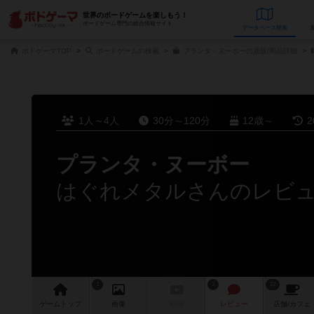
世界のボードゲームを楽しもう！
ボードゲーム専門の総合情報サイト
データベース
検
ボドゲーマTOP
ボードゲームの検索
プランタ・ヌーボーの通販/商品詳細
1人～4人
30分～120分
12歳～
2
プランタ・ヌーボー
はぐれメタルさんのレビ
1
3
22
ゲーム
トップ
画像
動画
レビュー
店舗/
カフェ