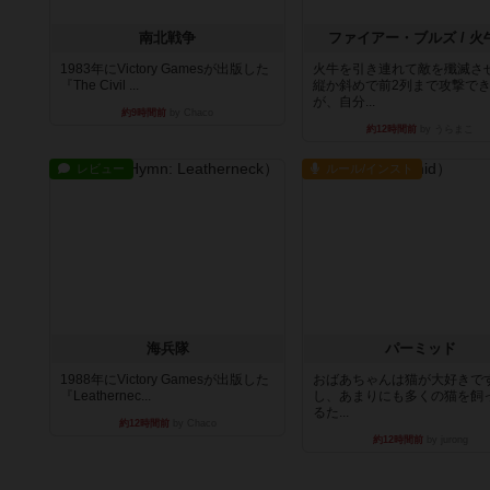
南北戦争
ファイアー・ブルズ / 火
1983年にVictory Gamesが出版した
火牛を引き連れて敵を殲滅さ
『The Civil ...
縦か斜めで前2列まで攻撃で
が、自分...
約9時間前
by Chaco
約12時間前
by うらまこ
レビュー
ルール/インスト
海兵隊
パーミッド
1988年にVictory Gamesが出版した
おばあちゃんは猫が大好きです
『Leathernec...
し、あまりにも多くの猫を飼
るた...
約12時間前
by Chaco
約12時間前
by jurong