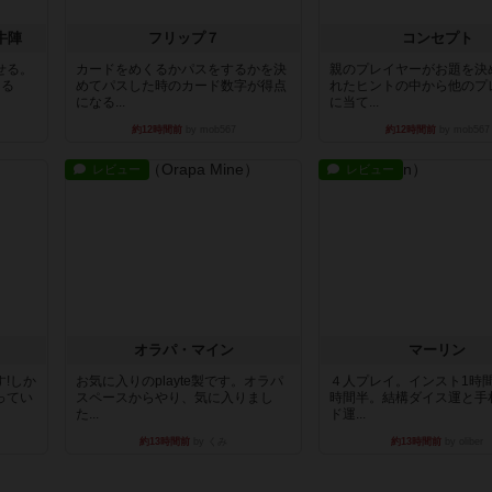
牛陣
フリップ７
コンセプト
せる。
カードをめくるかパスをするかを決
親のプレイヤーがお題を決
きる
めてパスした時のカード数字が得点
れたヒントの中から他のプ
になる...
に当て...
約12時間前
by mob567
約12時間前
by mob567
レビュー
レビュー
オラパ・マイン
マーリン
!しか
お気に入りのplayte製です。オラパ
４人プレイ。インスト1時
ってい
スペースからやり、気に入りまし
時間半。結構ダイス運と手
た...
ド運...
約13時間前
by くみ
約13時間前
by oliber