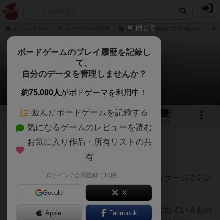
ログイン
閉じる
ボドゲーマTOP
ボードゲームの検索
ピキット 日本語版の通販/商品詳細
ボードゲームのプレイ履歴を記録し
て、
ピキット
自分のデータを管理しませんか？
頼児さんのレビュー
約75,000人
がボドゲーマを利用中！
遊んだボードゲームを記録する
2
4
18
トップ
画像
動画
レビュー
カフェ
気になるゲームのレビューを読む
お気に入り作品・所有リストの共
426名
1名
0
約2年前
有
ログイン / 会員登録（10秒）
３人戦で遊びました。ゲーム自体はパーティゲームでテン
ポよく進み、他人とのカードの取り合い。
Google
X
８のカードはサイコロで８が出ると全部場に出ているもの
Apple
Facebook