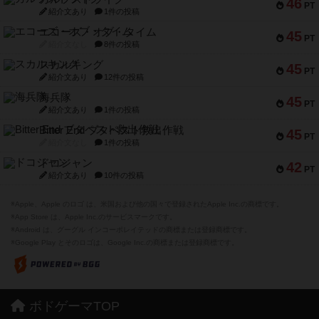
46
PT
紹介文あり
1件の投稿
エコーズ・オブ・タイム
45
PT
紹介文なし
8件の投稿
スカルキング
45
PT
紹介文あり
12件の投稿
海兵隊
45
PT
紹介文あり
1件の投稿
Bitter End ブタペスト救出作戦
45
PT
紹介文なし
1件の投稿
ドコジャン
42
PT
紹介文あり
10件の投稿
※Apple、Apple のロゴ は、米国および他の国々で登録されたApple Inc.の商標です。
※App Store は、Apple Inc.のサービスマークです。
※Android は、グーグル インコーポレイテッドの商標または登録商標です。
※Google Play とそのロゴは、Google Inc.の商標または登録商標です。
ボドゲーマTOP