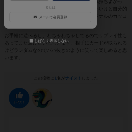
がすべて取れるので複数枚取りしたときは気持ちよかっ
または
た。アートワークは既視感もあり、かっこいいけど自分的
にはそこそこロボは好きなのでもっとオリジナルのカッコ
メールで会員登録
よさが見たかったかな
お手軽に遊べるし、わちゃわちゃしてるのでリプレイ性も
しばらく表示しない
あってまた遊びたいと思えます。相手にカードが取られる
けどランダムなのでババ抜きのように笑って楽しめると思
います。
この投稿に
1
名が
ナイス！
しました
ナイス！