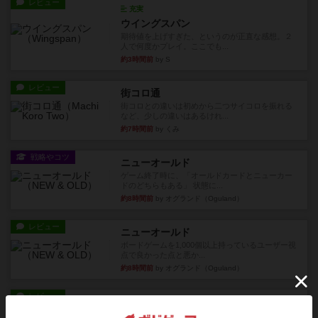
レビュー
充実
ウイングスパン
期待値を上げすぎた、というのが正直な感想。２
人で何度かプレイ。ここでも...
約3時間前
by S
レビュー
街コロ通
街コロとの違いは初めから二つサイコロを振れる
など、少しの違いはあるけれ...
約7時間前
by くみ
戦略やコツ
ニューオールド
ゲーム終了時に、「オールドカードとニューカー
ドのどちらもある」 状態に...
約8時間前
by オグランド（Oguland）
レビュー
ニューオールド
ボードゲームを1,000個以上持っているユーザー視
点で良かった点と悪か...
約8時間前
by オグランド（Oguland）
レビュー
デクリプト
プレイ感がしっかりしてるから、超ボードゲーム