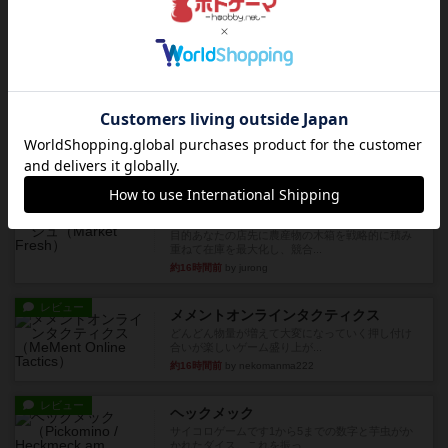
やったなって感じ。パーティ...
約9時間前
by ヒロ(新！ボードゲーム家族)
レビュー
充実
アルナックの失われし遺跡
アナログ対人プレイ数回。クニツィア先生の名作
「エルドラドを探して」にあ...
約12時間前
by おーちゃん
ルール/インスト
画像付き
充実
マーケットフレッシュ
目的あなたの店先に農産物の木箱を戦略的に積み
重ねて在庫を最大化し、競合...
約16時間前
by jurong
レビュー
メメントオンラインタクティクス
どんどん物量が増えて大変になっていく押し付け
合いが楽しいゲーム盛り上が...
約16時間前
by nekomanma222
レビュー
ヘックメック
サイコロゲームです1から5までの数字と芋虫がか
かれたダイス。これを振っ...