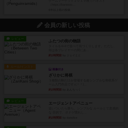
ゲームマーケット２０１９秋でバネスト
（https://banesto....
6年以上前
の投稿
会員の新しい投稿
レビュー
ふたつの街の物語
タイルを4×4で並べて街づくりします。ただし、
街は各プレイヤーの間にあ...
約1時間前
by ジェイとと
ルール/インスト
画像付き
ざりかに将棋
３種類の駒だけが登場する超シンプルな将棋系ゲ
ーム入門作品です♪(＾＾)...
約2時間前
by あんちっく
レビュー
エージェントアベニュー
追いついたら勝ち。シンプルな ルールとで直感的
な 目的で、ボドゲ慣れし...
約2時間前
by daisdice