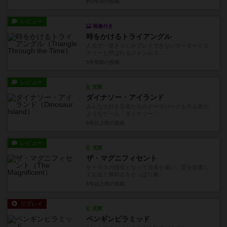
約2年前
の投稿
レビュー
画像付き
時をかけるトライアングル
人生で一度きりしかプレイできないマーダーミス
テリーと呼ばれるジャンル３...
5年弱前
の投稿
レビュー
充実
ダイナソー・アイランド
みんな大好き恐竜たちのテーマパークを作る夢の
ようなゲーム「ダイナソー・...
6年以上前
の投稿
レビュー
充実
ザ・マグニフィセント
サーカスの団長となって演者を雇い、芸を披露し
てお金と勝利点をがっぽり稼...
6年以上前
の投稿
リプレイ
充実
ペンギンピラミッド