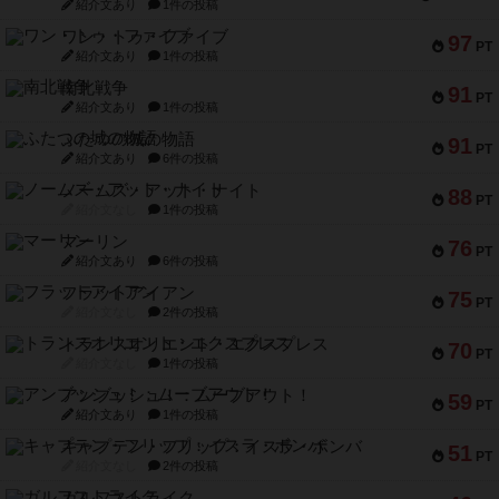
紹介文あり
1件の投稿
ワン・トゥ・ファイブ
97
PT
紹介文あり
1件の投稿
南北戦争
91
PT
紹介文あり
1件の投稿
ふたつの城の物語
91
PT
紹介文あり
6件の投稿
ノームズ・アット・ナイト
88
PT
紹介文なし
1件の投稿
マーリン
76
PT
紹介文あり
6件の投稿
フラットアイアン
75
PT
紹介文なし
2件の投稿
トランスオリエント・エクスプレス
70
PT
紹介文なし
1件の投稿
アンブッシュ！：ムーブアウト！
59
PT
紹介文あり
1件の投稿
キャプテン・フリップ：イスラ・ボンバ
51
PT
紹介文なし
2件の投稿
ガルフストライク