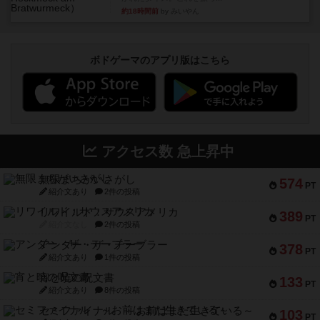
約18時間前
by みいやん
ボドゲーマのアプリ版はこちら
アクセス数 急上昇中
無限まちがいさがし
574
PT
紹介文あり
2件の投稿
リワイルド：サウスアメリカ
389
PT
紹介文なし
2件の投稿
アンダー・ザ・テーブラー
378
PT
紹介文あり
1件の投稿
宵と暁の呪文書
133
PT
紹介文あり
8件の投稿
セミファイナル ～お前はまだ生きている～
103
PT