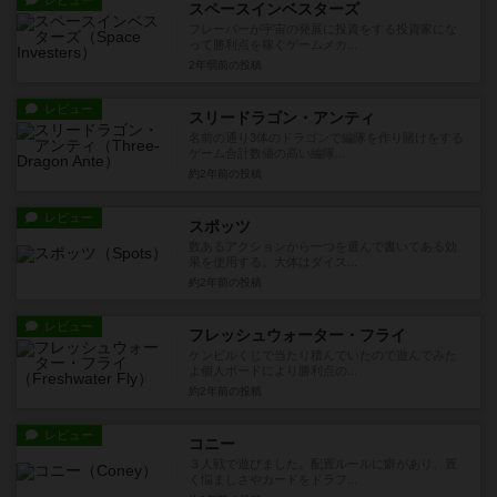
レビュー
スペースインベスターズ
フレーバーが宇宙の発展に投資をする投資家にな
って勝利点を稼ぐゲームメカ...
2年弱前
の投稿
レビュー
スリードラゴン・アンティ
名前の通り3体のドラゴンで編隊を作り賭けをする
ゲーム合計数値の高い編隊...
約2年前
の投稿
レビュー
スポッツ
数あるアクションから一つを選んで書いてある効
果を使用する。大体はダイス...
約2年前
の投稿
レビュー
フレッシュウォーター・フライ
ケンビルくじで当たり積んでいたので遊んでみた
よ個人ボードにより勝利点の...
約2年前
の投稿
レビュー
コニー
３人戦で遊びました。配置ルールに癖があり、置
く悩ましさやカードをドラフ...