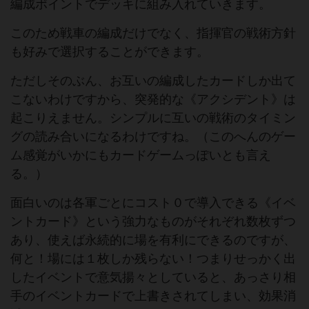
編成ポイントでデッキに組み入れていきます。
このため戦車の編成だけでなく、指揮官の戦術方針
も好みで選択することができます。
ただしそのぶん、お互いの編成したカードしか出て
こないわけですから、突発的な《アクシデント》は
起こりえません。シンプルに互いの戦術のタイミン
グの読み合いになるわけですね。（このへんのゲー
ム感覚がいかにもカードゲームっぽいとも言え
る。）
面白いのは各軍ごとにコスト０で導入できる《イベ
ントカード》という強力なものがそれぞれ数枚ずつ
あり、使えば永続的に場を有利にできるのですが、
何と！場には１枚しか残らない！つまりせっかく出
したイベントで意気揚々としていると、あっさり相
手のイベントカードで上書きされてしまい、効果消