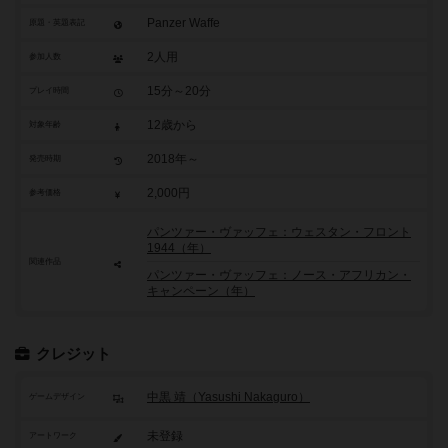
Panzer Waffe
原題・英題表記
2人用
参加人数
15分～20分
プレイ時間
12歳から
対象年齢
2018年～
発売時期
2,000円
参考価格
パンツァー・ヴァッフェ：ウェスタン・フロント
1944（年）
関連作品
パンツァー・ヴァッフェ：ノース・アフリカン・
キャンペーン（年）
クレジット
中黒 靖（Yasushi Nakaguro）
ゲームデザイン
未登録
アートワーク