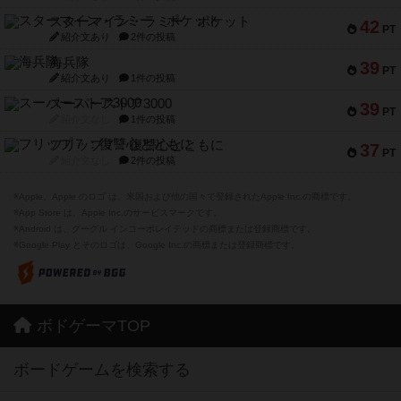
スターマイン・ラミー ポケット
42
PT
紹介文あり
2件の投稿
海兵隊
39
PT
紹介文あり
1件の投稿
スーパーストア3000
39
PT
紹介文なし
1件の投稿
フリップ７：復讐心とともに
37
PT
紹介文なし
2件の投稿
※Apple、Apple のロゴ は、米国および他の国々で登録されたApple Inc.の商標です。
※App Store は、Apple Inc.のサービスマークです。
※Android は、グーグル インコーポレイテッドの商標または登録商標です。
※Google Play とそのロゴは、Google Inc.の商標または登録商標です。
ボドゲーマTOP
ボードゲームを検索する