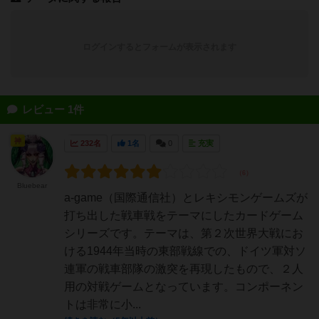
ログインするとフォームが表示されます
レビュー 1件
神
232名
1名
0
充実
Bluebear
a-game（国際通信社）とレキシモンゲームズが
打ち出した戦車戦をテーマにしたカードゲーム
シリーズです。テーマは、第２次世界大戦にお
ける1944年当時の東部戦線での、ドイツ軍対ソ
連軍の戦車部隊の激突を再現したもので、２人
用の対戦ゲームとなっています。コンポーネン
トは非常に小...