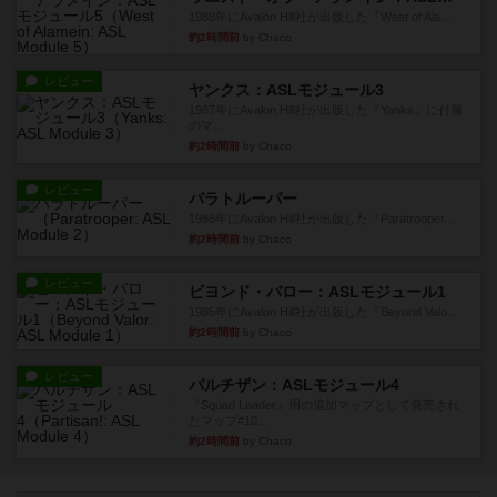
1988年にAvalon Hill社が出版した『West of Ala...
約2時間前
by Chaco
レビュー
ヤンクス：ASLモジュール3
1987年にAvalon Hill社が出版した『Yanks』に付属
のマ...
約2時間前
by Chaco
レビュー
パラトルーパー
1986年にAvalon Hill社が出版した『Paratrooper...
約2時間前
by Chaco
レビュー
ビヨンド・バロー：ASLモジュール1
1985年にAvalon Hill社が出版した『Beyond Valo...
約2時間前
by Chaco
レビュー
パルチザン：ASLモジュール4
『Squad Leader』用の追加マップとして発売され
たマップ#10...
約2時間前
by Chaco