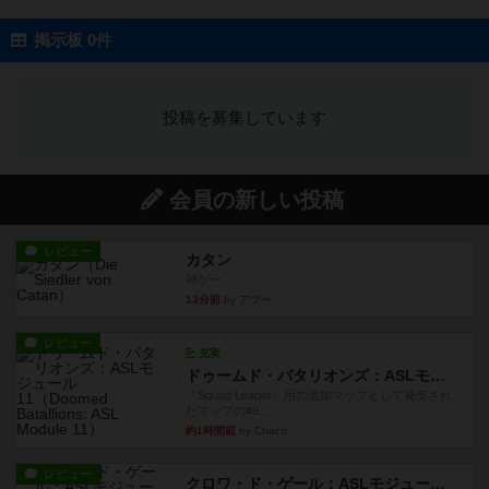
掲示板 0件
投稿を募集しています
会員の新しい投稿
レビュー
カタン
神ゲー
13分前
by アプー
レビュー
充実
ドゥームド・バタリオンズ：ASLモジュール11
『Squad Leader』用の追加マップとして発売され
たマップの#9...
約1時間前
by Chaco
レビュー
クロワ・ド・ゲール：ASLモジュール10