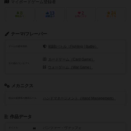
マイボードゲーム登録者
8
13
2
24
興味あり
経験あり
お気に入り
持ってる
テーマ/フレーバー
戦闘/バトル（Fighting / Battle）
ゲームの基本目的
カードゲーム（Card Game）
その他のコンセプト
ウォーゲーム（War Game）
メカニクス
ハンドマネージメント（Hand Management）
得点や資源等の獲得ルール
作品データ
パンツァー・ヴァッフェ
タイトル