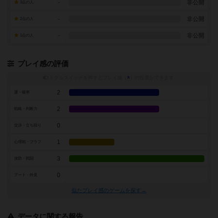
-
非公開
3点の人
-
非公開
2点の人
-
非公開
1点の人
プレイ感の評価
トグルスイッチを押すとプレイ感（
※
）の投票ができます
2
運・確率
2
戦略・判断力
0
交渉・立ち回り
1
心理戦・ブラフ
3
攻防・戦闘
0
アート・外見
似たプレイ感のゲームを探す→
データに関する報告