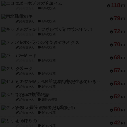
エコーズ・オブ・タイム
118
PT
紹介文なし
8件の投稿
南北戦争
79
PT
紹介文あり
1件の投稿
キャプテン・フリップ：イスラ・ボンバ
72
PT
紹介文なし
2件の投稿
メメントオンラインタクティクス
70
PT
紹介文あり
4件の投稿
パーミッド
68
PT
紹介文なし
1件の投稿
クリーグ
57
PT
紹介文あり
1件の投稿
セミファイナル ～お前はまだ生きている～
53
PT
紹介文あり
1件の投稿
ふたつの街の物語
52
PT
紹介文あり
18件の投稿
クランク! ：冒険者たち（拡張）
50
PT
紹介文あり
4件の投稿
とうほうの！
42
PT
紹介文なし
1件の投稿