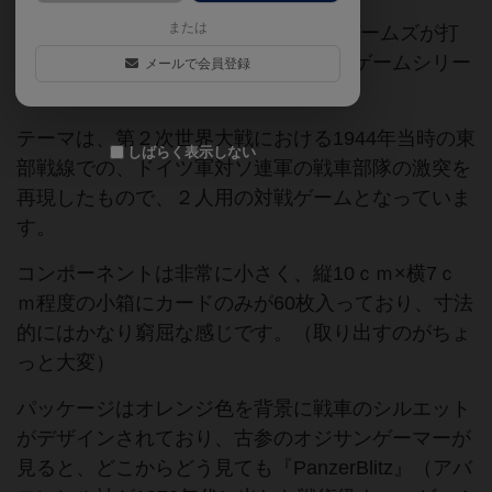
または
a-game（国際通信社）とレキシモンゲームズが打
ち出した戦車戦をテーマにしたカードゲームシリー
メールで会員登録
ズです。
テーマは、第２次世界大戦における1944年当時の東
しばらく表示しない
部戦線での、ドイツ軍対ソ連軍の戦車部隊の激突を
再現したもので、２人用の対戦ゲームとなっていま
す。
コンポーネントは非常に小さく、縦10ｃｍ×横7ｃ
ｍ程度の小箱にカードのみが60枚入っており、寸法
的にはかなり窮屈な感じです。（取り出すのがちょ
っと大変）
パッケージはオレンジ色を背景に戦車のシルエット
がデザインされており、古参のオジサンゲーマーが
見ると、どこからどう見ても『PanzerBlitz』（アバ