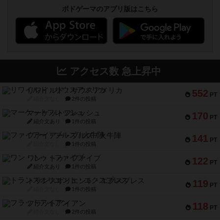
ボドゲーマのアプリ版はこちら
アクセス数 急上昇中
リワイルド：サウスアメリカ
552
PT
紹介文なし
2件の投稿
マーケットフレッシュ
170
PT
紹介文あり
1件の投稿
ファイアー・ブルズ / 火牛陣
141
PT
紹介文なし
1件の投稿
ワン・トゥ・ファイブ
122
PT
紹介文あり
1件の投稿
トランスオリエント・エクスプレス
119
PT
紹介文なし
1件の投稿
フラットアイアン
118
PT
紹介文なし
2件の投稿