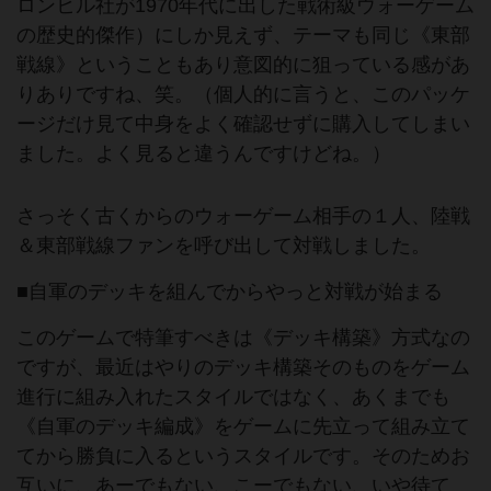
ロンヒル社が1970年代に出した戦術級ウォーゲーム
の歴史的傑作）にしか見えず、テーマも同じ《東部
戦線》ということもあり意図的に狙っている感があ
りありですね、笑。（個人的に言うと、このパッケ
ージだけ見て中身をよく確認せずに購入してしまい
ました。よく見ると違うんですけどね。）
さっそく古くからのウォーゲーム相手の１人、陸戦
＆東部戦線ファンを呼び出して対戦しました。
■自軍のデッキを組んでからやっと対戦が始まる
このゲームで特筆すべきは《デッキ構築》方式なの
ですが、最近はやりのデッキ構築そのものをゲーム
進行に組み入れたスタイルではなく、あくまでも
《自軍のデッキ編成》をゲームに先立って組み立て
てから勝負に入るというスタイルです。そのためお
互いに、あーでもない、こーでもない、いや待て