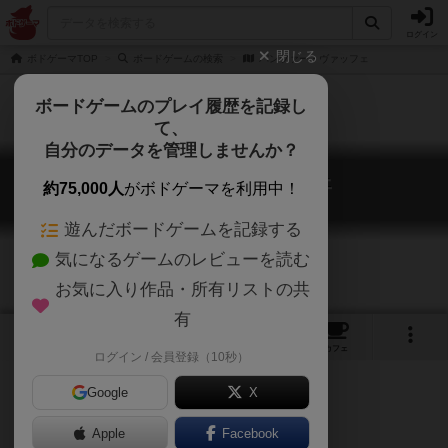
ログイン
閉じる
ボドゲーマTOP
ボードゲームの検索
パンツァー・ヴァッフェ
ボードゲームのプレイ履歴を記録し
て、
自分のデータを管理しませんか？
パンツァー・ヴァッフェ
約75,000人
がボドゲーマを利用中！
Panzer Waffe
遊んだボードゲームを記録する
気になるゲームのレビューを読む
お気に入り作品・所有リストの共
有
1
1
1
トップ
画像
動画
レビュー
カフェ
ログイン / 会員登録（10秒）
Google
X
ゲームマーケット2018（大阪）
Apple
Facebook