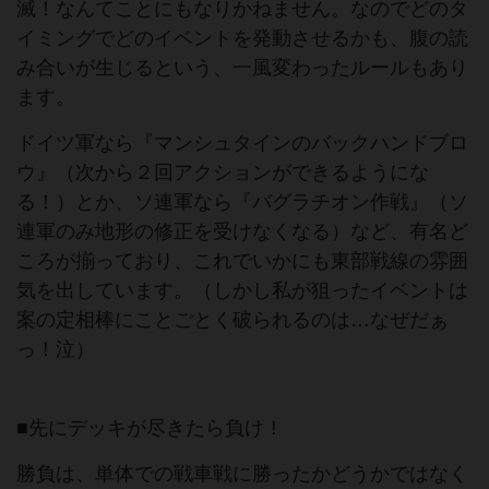
滅！なんてことにもなりかねません。なのでどのタ
イミングでどのイベントを発動させるかも、腹の読
み合いが生じるという、一風変わったルールもあり
ます。
ドイツ軍なら『マンシュタインのバックハンドブロ
ウ』（次から２回アクションができるようにな
る！）とか、ソ連軍なら『バグラチオン作戦』（ソ
連軍のみ地形の修正を受けなくなる）など、有名ど
ころが揃っており、これでいかにも東部戦線の雰囲
気を出しています。（しかし私が狙ったイベントは
案の定相棒にことごとく破られるのは…なぜだぁ
っ！泣）
■先にデッキが尽きたら負け！
勝負は、単体での戦車戦に勝ったかどうかではなく