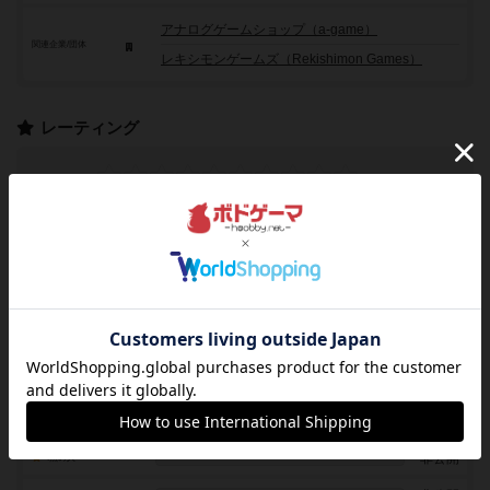
アナログゲームショップ（a-game）
関連企業/団体
レキシモンゲームズ（Rekishimon Games）
レーティング
レーティングを行うには
ログイン
が必要です
-
非公開
10点の人
-
非公開
9点の人
-
非公開
8点の人
-
非公開
7点の人
-
非公開
6点の人
-
非公開
5点の人
-
非公開
4点の人