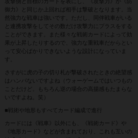
攻撃側と目標のカードを表にし、《攻撃力》が《防
御力》と同じか上回れば相手は撃破となります。当
然強力な戦車は強いです。ただし、同伴戦車がいる
と連携攻撃をしてその数だけ攻撃力にプラスをする
ことができます。また様々な戦術カードによって効
果が上昇したりするので、強力な重戦車だからとい
って安心ばかりできないような設計になっていま
す。
さすがに虎の子の切り札が撃破されたときの絶望感
はハンパないですよね（ウォーゲームではいつもの
ことだけど。もちろん逆の場合の高揚感もたまらな
いですよね。笑）
■戦術や地形もすべてカード編成で進行
カードには《戦車》以外にも、《戦術カード》や
《地形カード》などが含まれており、これも互いの