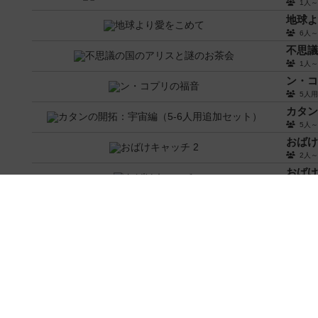
1人
地球よ
6人
不思議
1人
ン・コ
5人
カタン
5人
おばけ
2人
おばけ
2人
答えを
3人
はい、
2人