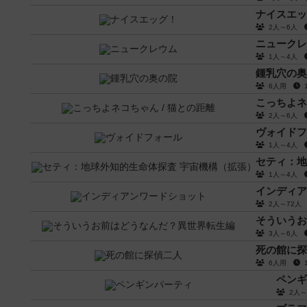
ナイスエッ
2人～6人
ニュークレ
1人～4人
鍾乳穴の奥
6人用
こっちよネ
2人～6人
ヴォイドフ
1人～4人
セティ：地
1人～4人
インディア
2人～72
そういうお
3人～6人
死の館に探
6人用
ペンギ
2人