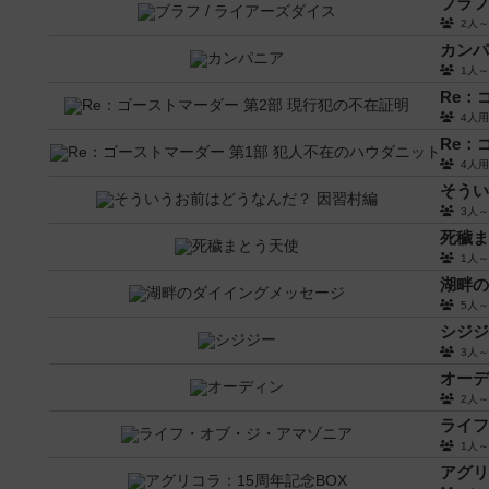
ブラフ
2人
カンパ
1人
Re：
4人
Re：
4人
そうい
3人
死穢ま
1人
湖畔の
5人
シジジ
3人
オーデ
2人
ライフ
1人
アグリ