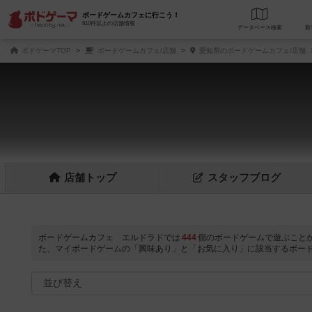
ボードゲームカフェに行こう！
610件以上の店舗情報
データベース
検
ボドゲーマTOP
ボードゲームカフェ/店舗
愛知県のボードゲームカフェ/店舗
店舗
トップ
スタッフ
ブログ
ボードゲームカフェ エルドラドでは
444
個のボードゲームで遊ぶこと
た、マイボードゲームの「興味あり」と「お気に入り」に該当するボー