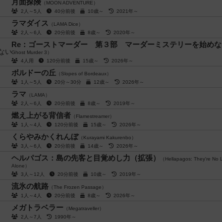
月面探険
（MOON ADVENTURE）
2人～5人
40分前後
10歳～
2021年～
ラマダイス
（LAMA Dice）
2人～6人
20分前後
8歳～
2020年～
Re：ゴーストマーダー 第３部 マーダーミステリーを始めな
Ghost Murder 3）
4人用
120分前後
15歳～
2026年～
ボルドーの丘
（Slopes of Bordeaux）
1人～5人
20分～30分
12歳～
2026年～
ラマ
（LAMA）
2人～6人
20分前後
8歳～
2019年～
燃え上がる背信者
（Flamestreamer）
1人～4人
120分前後
15歳～
2026年～
くらやみかくれんぼ
（Kurayami Kakurenbo）
3人～6人
20分前後
14歳～
2026年～
ヘルパゴス：島の先客と目覚めし力（拡張）
（Hellapagos: They're No 
Alone）
3人～12人
20分前後
10歳～
2019年～
流氷の航路
（The Frozen Passage）
1人～4人
20分前後
8歳～
2026年～
メガトラベラー
（Megatraveller）
2人～7人
1990年～