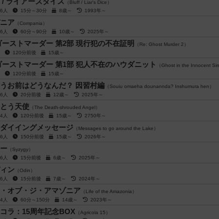
 / ライアーズダイス
（Bluff / Liar's Dice）
～6人
15分～30分
8歳～
1993年～
ニア
（Compania）
～6人
60分～90分
10歳～
2025年～
ゴーストマーダー 第2部 現行犯の不在証明
（Re: Ghost Murder 2）
用
120分前後
15歳～
ゴーストマーダー 第1部 犯人不在のハウダニット
（Ghost in the Innocent S
用
120分前後
15歳～
うお前はどうなんだ？ 因習村編
（Souiu omaeha dounannda? Inshumura hen）
～6人
20分前後
12歳～
2025年～
とう天使
（The Death-shrouded Angel）
～4人
120分前後
15歳～
2750年～
ダイイングメッセージ
（Messages to go around the Lake）
～6人
150分前後
15歳～
2026年～
ー
（Syzygy）
～6人
15分前後
6歳～
2025年～
ィン
（Odin）
～6人
15分前後
7歳～
2024年～
・オブ・ジ・アマゾニア
（Life of the Amazonia）
～4人
60分～150分
14歳～
2023年～
コラ：15周年記念BOX
（Agricola 15）