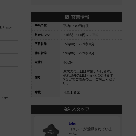
営業情報
平均予算
平均1７00円前後
い
（Re:
料金レンジ
１時間 500円～
未登録
平日営業
15時00分～22時00分
休日営業
13時00分～22時00分
定休日
不定休
週末の金土日は営業いたしますが
それ以外の日は不定休になります。
備考
Xなどでご確認の上、ご来店くださ
い。
席数
４卓１８席
Longer
スタッフ
tohu
コメントが登録されていま
せん。