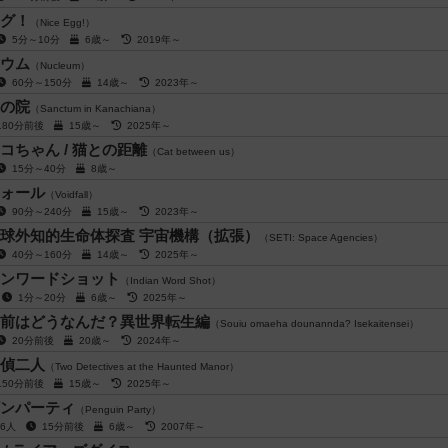
グ！
（Nice Egg!）
5分～10分
6歳～
2019年～
ウム
（Nucleum）
60分～150分
14歳～
2023年～
の院
（Sanctum in Kanachiana）
180分前後
15歳～
2025年～
コちゃん / 猫との距離
（Cat between us）
15分～40分
8歳～
ォール
（Voidfall）
90分～240分
15歳～
2023年～
球外知的生命体探査 宇宙機構（拡張）
（SETI: Space Agencies）
40分～160分
14歳～
2025年～
ンワードショット
（Indian Word Shot）
人
1分～20分
6歳～
2025年～
前はどうなんだ？異世界転生編
（Souiu omaeha dounannda? Isekaitensei）
20分前後
20歳～
2024年～
偵二人
（Two Detectives at the Haunted Manor）
150分前後
15歳～
2025年～
ンパーティ
（Penguin Party）
～6人
15分前後
6歳～
2007年～