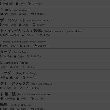
30分前後
8歳～
2004年～
ち
（How Brave is Mave?）
人
5分～45分
6歳～
2024年～
ザ・コンテスト
（Arena: The Contest）
45分～90分
14歳～
2019年～
ト・インペリウム：第4版
（Twilight Imperium: Fourth Edition）
240分～480分
14歳～
2017年～
（Eclipse: Second Dawn for the Galaxy）
60分～200分
14歳～
2018年～
タップ
（Candy Tap!）
5分前後
6歳～
2026年～
ロボ
（Pack-Back Robot）
5分前後
6歳～
2026年～
ロッグ！
（Ping Pond Frog）
5分前後
6歳～
2026年～
グ！ デラックス
（Nice Egg Deluxe）
5分前後
6歳～
2026年～
ド 第二版
（Mascarade (second edition)）
人
30分前後
10歳～
2021年～
舞曲
（Rondo of Betrayal）
180分前後
15歳～
2025年～