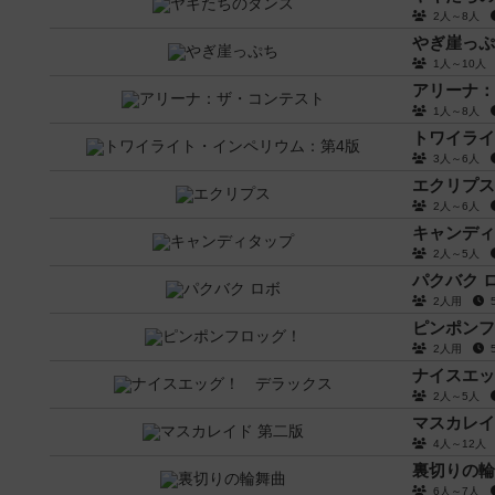
2人～8人
やぎ崖っぷ
1人～10
アリーナ：
1人～8人
トワイライ
3人～6人
エクリプス
2人～6人
キャンディ
2人～5人
パクバク 
2人用
ピンポンフ
2人用
ナイスエッ
2人～5人
マスカレイ
4人～12
裏切りの輪
6人～7人