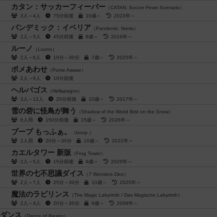
カタン：サッカーフィーバー
（CATAN: Soccer Fever Scenario）
3人～4人
75分前後
10歳～
2023年～
パンデミック：イベリア
（Pandemic: Iberia）
2人～5人
45分前後
8歳～
2016年～
ルーノ
（Luuno）
2人～6人
10分～30分
7歳～
2025年～
ポメあわせ
（Pome Awase）
2人～6人
10分前後
ヘルパゴス
（Hellapagos）
3人～12人
20分前後
10歳～
2017年～
雪の砦に怪鳥が舞う
（Shadow of the Weird Bird on the Snow）
6人用
150分前後
15歳～
2026年～
ブープ もっふぁ。
（boop.）
2人用
20分～30分
10歳～
2022年～
カエルタワー 新版
（Frog Tower）
2人～5人
15分前後
6歳～
2025年～
世界の七不思議ダイス
（7 Wonders Dice）
2人～7人
25分～30分
10歳～
2025年～
魔法のラビリンス
（The Magic Labyrinth / Das Magische Labyrinth）
2人～4人
20分～30分
6歳～
2009年～
ダンス
（Dance of Ibexes）