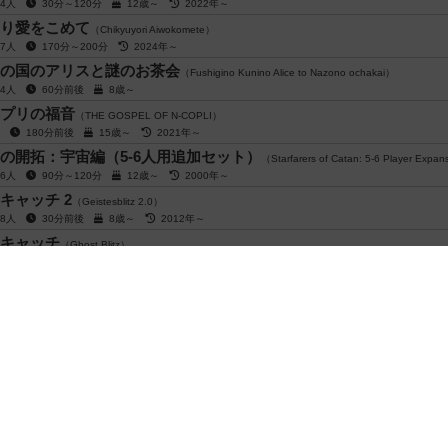
～4人
30分～120分
12歳～
2022年～
り愛をこめて
（Chikyuyori Aiwokomete）
～7人
170分～200分
2024年～
の国のアリスと謎のお茶会
（Fushigino Kunino Alice to Nazono ochakai）
～4人
60分前後
8歳～
プリの福音
（THE GOSPEL OF N-COPLI）
用
180分前後
15歳～
2021年～
の開拓：宇宙編（5-6人用追加セット）
（Starfarers of Catan: 5-6 Player Expa
～6人
90分～120分
12歳～
2000年～
キャッチ 2
（Geistesblitz 2.0）
～8人
30分前後
8歳～
2012年～
キャッチ
（Ghost Blitz）
～8人
20分前後
8歳～
2010年～
合わせましょうゲーム
（Kotaewo Awasemasho Game）
～10人
15分前後
8歳～
2025年～
ポウズ！
（Paws Up）
～5人
15分～30分
8歳～
2025年～
閉じる