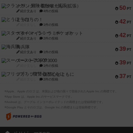
クランク! ：冒険者たち（拡張）
50
PT
紹介文あり
4件の投稿
とうほうの！
42
PT
紹介文なし
1件の投稿
スターマイン・ラミー ポケット
42
PT
紹介文あり
2件の投稿
海兵隊
39
PT
紹介文あり
1件の投稿
スーパーストア3000
39
PT
紹介文なし
1件の投稿
フリップ７：復讐心とともに
37
PT
紹介文なし
2件の投稿
※Apple、Apple のロゴ は、米国および他の国々で登録されたApple Inc.の商標です。
※App Store は、Apple Inc.のサービスマークです。
※Android は、グーグル インコーポレイテッドの商標または登録商標です。
※Google Play とそのロゴは、Google Inc.の商標または登録商標です。