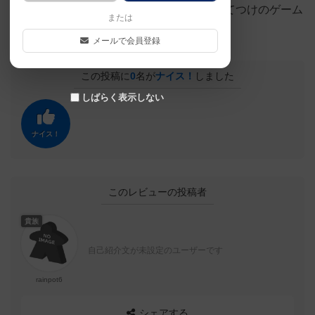
す。みんなでわいわい盛り上がるにはうってつけのゲーム
または
だと思います。
メールで会員登録
この投稿に
0
名が
ナイス！
しました
しばらく表示しない
ナイス！
このレビューの投稿者
貴族
自己紹介文が未設定のユーザーです
rainpot6
シェアする