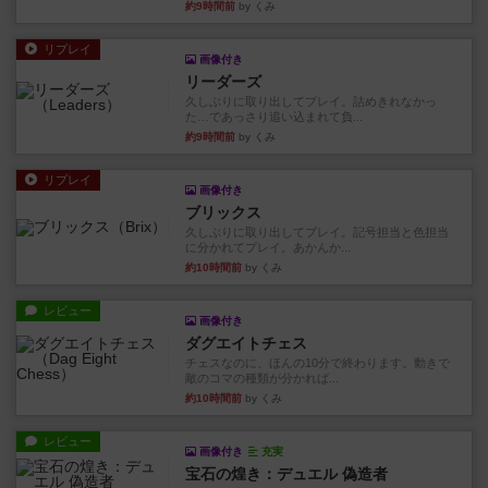
約9時間前
by くみ
リプレイ
画像付き
リーダーズ
久しぶりに取り出してプレイ。詰めきれなかっ
た…であっさり追い込まれて負...
約9時間前
by くみ
リプレイ
画像付き
ブリックス
久しぶりに取り出してプレイ。記号担当と色担当
に分かれてプレイ。あかんか...
約10時間前
by くみ
レビュー
画像付き
ダグエイトチェス
チェスなのに、ほんの10分で終わります。動きで
敵のコマの種類が分かれば...
約10時間前
by くみ
レビュー
画像付き
充実
宝石の煌き：デュエル 偽造者