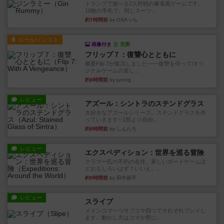
トランプで遊べる2人対戦の麻雀風ゲームです。
10枚の手札で、同じスーツ...
約7時間前
by OSAっち
ルール/インスト
画像付き
充実
フリップ７：復讐心とともに
概要Flip 7が復活しました――復讐を伴って!オリ
ジナルゲームの楽し...
約8時間前
by jurong
レビュー
アズール：シントラのステンドグラス
大好きなアズールシリーズ。ステンドグラスを作
っていきます✨1部より自由...
約8時間前
by しんたろ
レビュー
エクスペディション：世界を巡る冒険
クラマー氏の不朽の名作。新しいボードゲームほ
どおもしろいはず？いいえ。...
約9時間前
by 田中昌平
レビュー
スライプ
メインコマ一つサブコマ四つでそれぞれプレイし
ます。動かし方はコマか壁に...