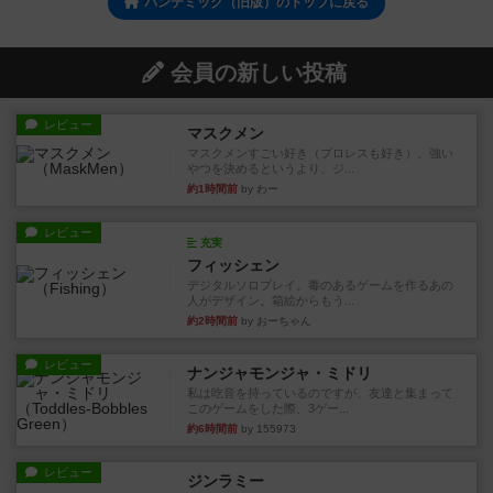
パンデミック（旧版）のトップに戻る
会員の新しい投稿
レビュー
マスクメン
マスクメンすごい好き（プロレスも好き）。強い
やつを決めるというより、ジ...
約1時間前
by わー
レビュー
充実
フィッシェン
デジタルソロプレイ。毒のあるゲームを作るあの
人がデザイン。箱絵からもう...
約2時間前
by おーちゃん
レビュー
ナンジャモンジャ・ミドリ
私は吃音を持っているのですが、友達と集まって
このゲームをした際、3ゲー...
約6時間前
by 155973
レビュー
ジンラミー