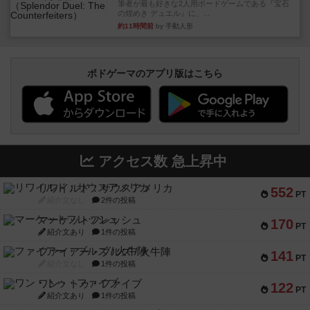
筆者が最も好きな2人用ボードゲームである『宝石
の煌めき デュエル』に、...
約11時間前
by 手動人形
ボドゲーマのアプリ版はこちら
アクセス数 急上昇中
リワイルド：サウスアメリカ
552
PT
紹介文なし
2件の投稿
マーケットフレッシュ
170
PT
紹介文あり
1件の投稿
ファイアー・ブルズ / 火牛陣
141
PT
紹介文なし
1件の投稿
ワン・トゥ・ファイブ
122
PT
紹介文あり
1件の投稿