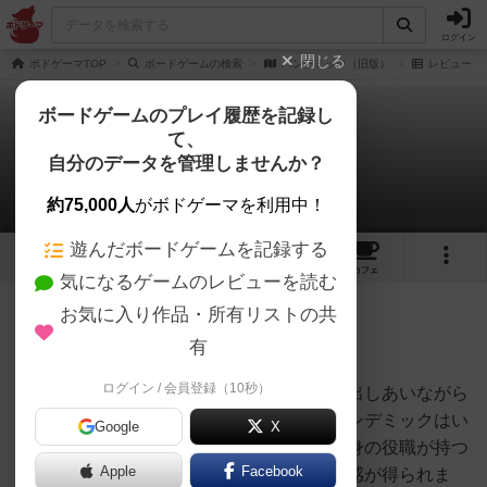
ログイン
閉じる
ボドゲーマTOP
ボードゲームの検索
パンデミック（旧版）
レビュー
ボードゲームのプレイ履歴を記録し
て、
パンデミック（旧版）
自分のデータを管理しませんか？
rainpot6さんのレビュー
約75,000人
がボドゲーマを利用中！
遊んだボードゲームを記録する
3
1
12
31
トップ
画像
動画
レビュー
カフェ
気になるゲームのレビューを読む
お気に入り作品・所有リストの共
183名
0名
0
約9年前
有
ログイン / 会員登録（10秒）
協力型ゲームの楽しさは、みんなで知恵を出しあいながら
ゲームを進めることにあると思います。パンデミックはい
Google
X
くつかの役職に別れてプレイするため、自身の役職が持つ
Apple
Facebook
能力を活かすことができると、とても達成感が得られま