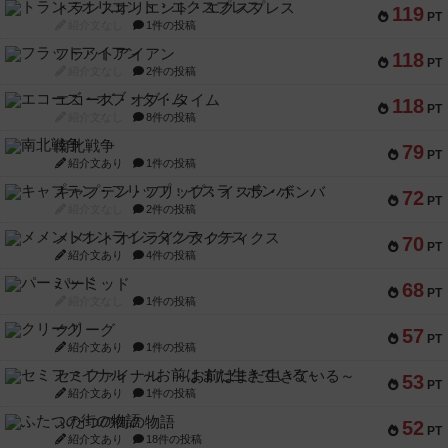
トランスオリエント・エクスプレス
119
PT
紹介文なし
1件の投稿
フラットアイアン
118
PT
紹介文なし
2件の投稿
エコーズ・オブ・タイム
118
PT
紹介文なし
8件の投稿
南北戦争
79
PT
紹介文あり
1件の投稿
キャプテン・フリップ：イスラ・ボンバ
72
PT
紹介文なし
2件の投稿
メメントオンラインタクティクス
70
PT
紹介文あり
4件の投稿
パーミッド
68
PT
紹介文なし
1件の投稿
クリーグ
57
PT
紹介文あり
1件の投稿
セミファイナル ～お前はまだ生きている～
53
PT
紹介文あり
1件の投稿
ふたつの街の物語
52
PT
紹介文あり
18件の投稿