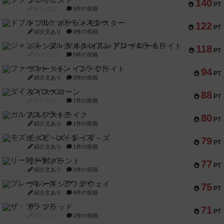
ブラヴェスト
140
PT
紹介文なし
1件の投稿
ドブル：ポケットモンスター
122
PT
紹介文あり
4件の投稿
ジャンヌ・ダルク-オルレアン ドロー＆ライト
118
PT
紹介文なし
5件の投稿
ファースト・イン・フライト
94
PT
紹介文あり
3件の投稿
ダイススローン
88
PT
紹介文なし
1件の投稿
ガルフストライク
80
PT
紹介文あり
1件の投稿
モズビ－ズ・レイダ－ズ
79
PT
紹介文あり
1件の投稿
リー対グラント
77
PT
紹介文あり
1件の投稿
ブレーキング・アウェイ
75
PT
紹介文あり
4件の投稿
ザ・フラッド
71
PT
紹介文なし
1件の投稿