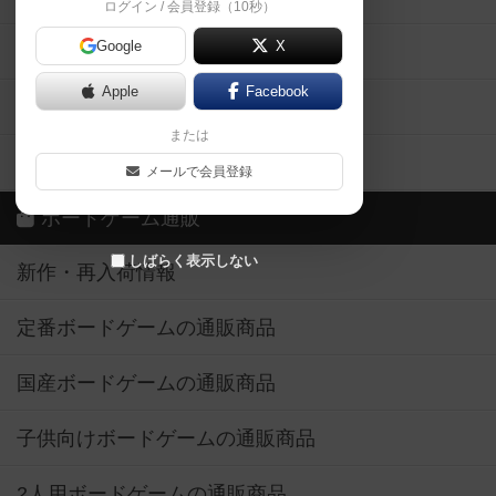
ログイン / 会員登録（10秒）
Google
X
ボドとも・会員一覧
Apple
Facebook
ボードゲーム業界コラム
または
ボドゲーマご利用案内
メールで会員登録
ボードゲーム通販
しばらく表示しない
新作・再入荷情報
定番ボードゲームの通販商品
国産ボードゲームの通販商品
子供向けボードゲームの通販商品
2人用ボードゲームの通販商品