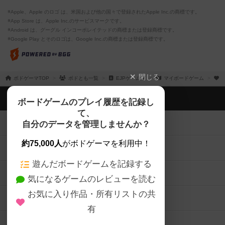
※Apple、Apple のロゴ は、米国および他の国々で登録されたApple Inc.の商標です。
※App Store は、Apple Inc.のサービスマークです。
※Android は、グーグル インコーポレイテッドの商標または登録商標です。
※Google Play とそのロゴは、Google Inc.の商標または登録商標です。
閉じる
ボドゲーマTOP
ボドとも一覧
EJPゲームズ
マイボードゲーム
ボドゲーマTOP
ボードゲームのプレイ履歴を記録し
て、
ボードゲームを検索する
自分のデータを管理しませんか？
約75,000人
がボドゲーマを利用中！
ボードゲームの新着レビュー
遊んだボードゲームを記録する
ボードゲーム会情報
気になるゲームのレビューを読む
お気に入り作品・所有リストの共
メカニクス特集
有
掲示板・トピックス