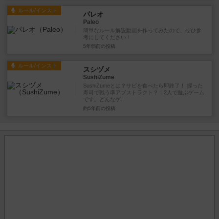
ルール/インスト
パレオ
Paleo
簡単なルール解説動画を作ってみたので、ぜひ参
考にしてください！
5年弱前
の投稿
ルール/インスト
スシヅメ
SushiZume
SushiZumeとは？サビを食べたら即終了！ 握った
寿司で戦う準アブストラクト？！2人で遊ぶゲーム
です。どんなゲ...
約5年前
の投稿