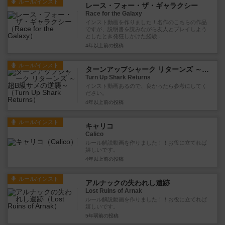
ルール/インスト
レース・フォー・ザ・ギャラクシー
Race for the Galaxy
インスト動画を作りました！名作のこちらの作品
ですが、説明書を読みながら友人とプレイしよう
としたとき発狂しかけた経験...
4年以上前
の投稿
ルール/インスト
ターンアップシャーク リターンズ ～超B級サメの逆襲～
Turn Up Shark Returns
インスト動画あるので、良かったら参考にしてく
ださい。
4年以上前
の投稿
ルール/インスト
キャリコ
Calico
ルール解説動画を作りました！！お役に立てれば
嬉しいです。
4年以上前
の投稿
ルール/インスト
アルナックの失われし遺跡
Lost Ruins of Arnak
ルール解説動画を作りました！！お役に立てれば
嬉しいです。
5年弱前
の投稿