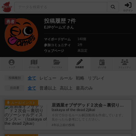
ログイン
投稿履歴 7件
勇者
EJPゲームズ さん
140個
マイボードゲーム
1件
参加コミュニティ
未設定
ウェブページ
トップ
ゲーム一覧
マイリスト
投稿履歴
ボ
ドゲ
会
コミュニティ
全て
レビュー
ルール
戦略
リプレイ
投稿種別
全て
普通以上
高以上
最高のみ
注目度
ルール/インスト
居酒屋オブザデッド２次会～裏切りのソーシャルディスタンス～
Izakaya of the dead 2jikai
６分で分かるルール解説動画を作成しています。
良かったら参考にしてください。
4年以上前
の投稿