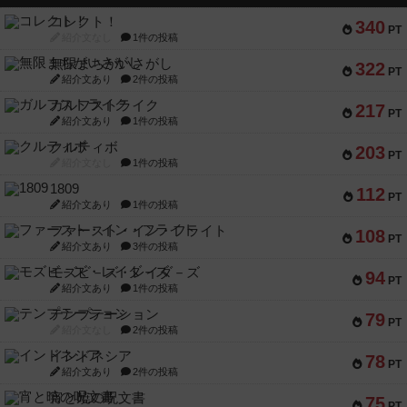
コレクト！
340
PT
紹介文なし
1件の投稿
無限まちがいさがし
322
PT
紹介文あり
2件の投稿
ガルフストライク
217
PT
紹介文あり
1件の投稿
クルティボ
203
PT
紹介文なし
1件の投稿
1809
112
PT
紹介文あり
1件の投稿
ファースト・イン・フライト
108
PT
紹介文あり
3件の投稿
モズビ－ズ・レイダ－ズ
94
PT
紹介文あり
1件の投稿
テンプテーション
79
PT
紹介文なし
2件の投稿
インドネシア
78
PT
紹介文あり
2件の投稿
宵と暁の呪文書
75
PT