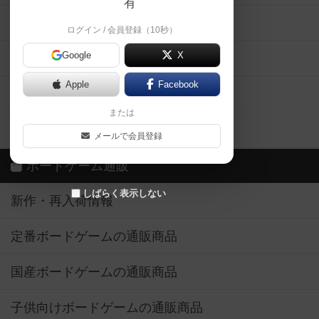
有
掲示板・トピックス
ログイン / 会員登録（10秒）
Google
X
ボドとも・会員一覧
Apple
Facebook
ボードゲーム業界コラム
または
ボドゲーマご利用案内
メールで会員登録
ボードゲーム通販
しばらく表示しない
新作・再入荷情報
定番ボードゲームの通販商品
国産ボードゲームの通販商品
子供向けボードゲームの通販商品