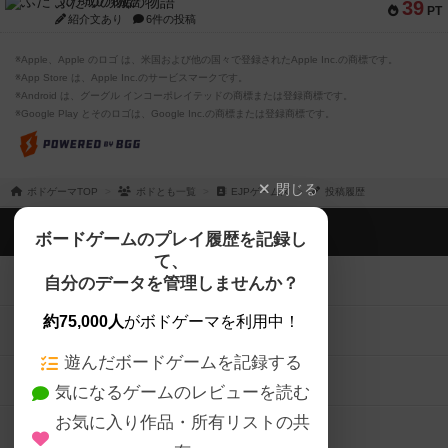
ふたつの城の物語
39
PT
紹介文あり
6件の投稿
※Apple、Apple のロゴ は、米国および他の国々で登録されたApple Inc.の商標です。
※App Store は、Apple Inc.のサービスマークです。
※Android は、グーグル インコーポレイテッドの商標または登録商標です。
※Google Play とそのロゴは、Google Inc.の商標または登録商標です。
閉じる
ボドゲーマTOP
ボドとも一覧
EJPゲームズ
投稿履歴
ボドゲーマTOP
ボードゲームのプレイ履歴を記録し
て、
ボードゲームを検索する
自分のデータを管理しませんか？
約75,000人
がボドゲーマを利用中！
ボードゲームの新着レビュー
遊んだボードゲームを記録する
ボードゲーム会情報
気になるゲームのレビューを読む
お気に入り作品・所有リストの共
メカニクス特集