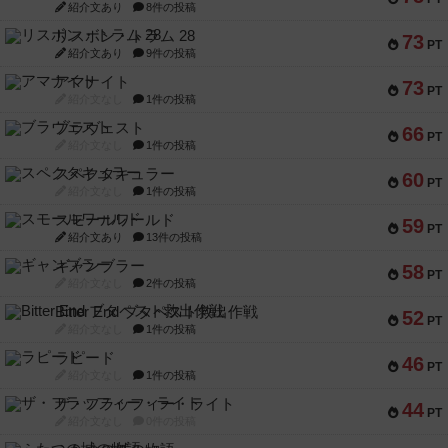
紹介文あり
8件の投稿
リスボン・トラム 28
73
PT
紹介文あり
9件の投稿
アマナイト
73
PT
紹介文なし
1件の投稿
ブラヴェスト
66
PT
紹介文なし
1件の投稿
スペクタキュラー
60
PT
紹介文なし
1件の投稿
スモールワールド
59
PT
紹介文あり
13件の投稿
ギャンブラー
58
PT
紹介文なし
2件の投稿
Bitter End ブタペスト救出作戦
52
PT
紹介文なし
1件の投稿
ラピード
46
PT
紹介文なし
1件の投稿
ザ・フラッフィー・ライト
44
PT
紹介文なし
0件の投稿