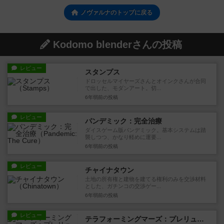
ノヴァルナのトップに戻る
Kodomo blenderさんの投稿
レビュー
スタンプス
ドロッセルマイヤーズさんとオインクさんが合同
で出した、モダンアート。切...
6年弱前
の投稿
レビュー
パンデミック：完全治療
ダイスゲーム版パンデミック。基本システムは踏
襲しつつ、かなり軽めに運要...
6年弱前
の投稿
レビュー
チャイナタウン
土地の所有権と建物を建てる権利のみを交渉材料
とした、ガチンコの交渉ゲー...
6年弱前
の投稿
レビュー
テラフォーミングマーズ：プレリュード（拡張）