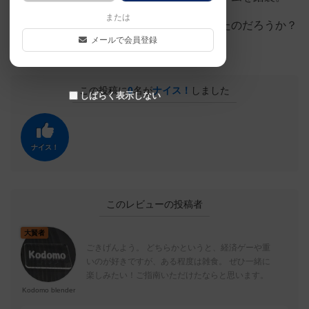
または
果たして月であるテーマである必要はあったのだろうか？
メールで会員登録
という素朴な疑問。
この投稿に
0
名が
ナイス！
しました
しばらく表示しない
ナイス！
このレビューの投稿者
大賢者
ごきげんよう。 どちらかというと、経済ゲーや重
いのが好きですが、ある程度は雑食。 ぜひ一緒に
楽しみたい！ご指南いただけたならと思います。
Kodomo blender