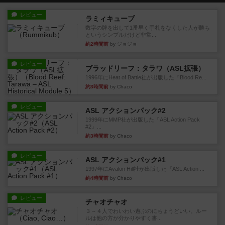
レビュー
ラミィキューブ
数字の牌を出して1番早く手札をなくした人が勝ち
というシンプルだけど非常...
約2時間前
by ジョジョ
レビュー
ブラッドリーフ：タラワ（ASL拡張）
1996年にHeat of Battle社が出版した『Blood Re...
約3時間前
by Chaco
レビュー
ASL アクションパック#2
1999年にMMP社が出版した『ASL Action Pack
#2』...
約3時間前
by Chaco
レビュー
ASL アクションパック#1
1997年にAvalon Hill社が出版した『ASL Action ...
約4時間前
by Chaco
レビュー
チャオチャオ
３～４人でわいわい遊ぶのにちょうどいい。ルー
ルは他の方が分かりやすく書...