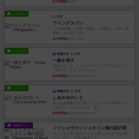
約4時間前
by S
レビュー
充実
ウイングスパン
（全体評価）☆10/6（普通）（難易度）☆4/5（世
界観・見た目）☆5...
約4時間前
by ハシオキ
レビュー
画像付き
充実
一線を画す
簡単に言うと、トリックテイキングでモダンアー
トを行う、と言ったゲーム。...
約5時間前
by タカミネコウヘイ
レビュー
画像付き
充実
しあわせのいと
舞台は全寮制の女子高。プレイヤーは探偵サイド
と犯人サイドに分かれて、探...
約5時間前
by タカミネコウヘイ
戦略やコツ
ノイシュヴァンシュタイン城の設計図
どうにも上手くあれもこれも満たせるようには置
けないので、入口の除去と入...