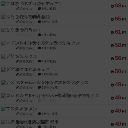
クロス・オブ・アイアン
68
PT
紹介文あり
3件の投稿
ふたつの街の物語
65
PT
紹介文あり
18件の投稿
とうほうの！
61
PT
紹介文なし
1件の投稿
メメントオンラインタクティクス
58
PT
紹介文あり
4件の投稿
ブリックス
56
PT
紹介文あり
4件の投稿
ダグエイトチェス
50
PT
紹介文あり
11件の投稿
アズール：シントラのステンドグラス
48
PT
紹介文あり
18件の投稿
ロシアン・キャンペーン：第5版デラックス
46
PT
紹介文あり
0件の投稿
マスクメン
40
PT
紹介文あり
16件の投稿
世界の七不思議：都市
40
PT
紹介文あり
3件の投稿