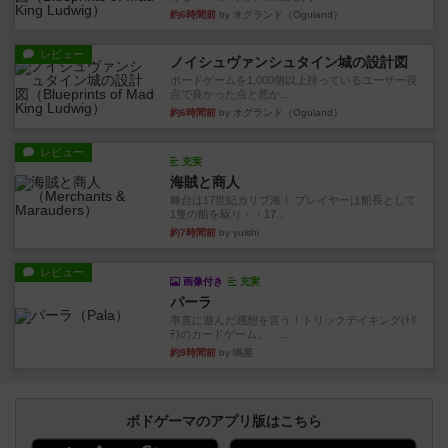
約6時間前
by オグランド（Oguland）
レビュー
ノイシュヴァンシュタイン城の設計図
ボードゲームを1,000個以上持っているユーザー視
点で良かった点と悪か...
約6時間前
by オグランド（Oguland）
レビュー
充実
海賊と商人
舞台は17世紀カリブ海！ プレイヤーは船長として
1隻の船を駆り・・17...
約7時間前
by yuishi
レビュー
画像付き
充実
パーラ
率直に遊んだ感想を言う！トリックテイキング(ﾄﾘ
ﾃ)のカードゲーム。 ...
約9時間前
by 鳴屋
ボドゲーマのアプリ版はこちら