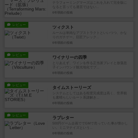
テラフォーミングマーズはこれを入れて完全版に
なると言っても過言ではない...
6年弱前
の投稿
レビュー
ツィクスト
ルールは単純なアブストラクトといいつつ、かな
りのガチゲー。巨匠アレック...
6年弱前
の投稿
レビュー
ワイナリーの四季
とりあえず、ワインを作る正当派プレイと放蕩息
子インバウンド観光地化でプ...
6年弱前
の投稿
レビュー
タイムストーリーズ
システムとしてはある程度完成度は高く、世界観
も素晴らしいルート系謎解き...
6年弱前
の投稿
レビュー
ラブレター
500円ゲーム企画ででGMで売っていた事が懐かし
い。ミニマナイズという...
6年弱前
の投稿