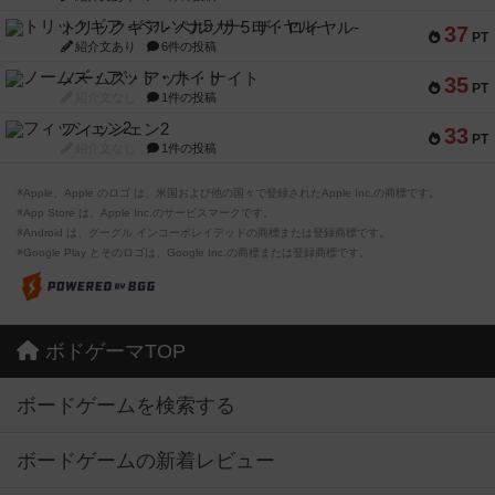
トリックギア - ペルソナ5 ザ・ロイヤル-
37
PT
紹介文あり
6件の投稿
ノームズ・アット・ナイト
35
PT
紹介文なし
1件の投稿
フィッシェン2
33
PT
紹介文なし
1件の投稿
※Apple、Apple のロゴ は、米国および他の国々で登録されたApple Inc.の商標です。
※App Store は、Apple Inc.のサービスマークです。
※Android は、グーグル インコーポレイテッドの商標または登録商標です。
※Google Play とそのロゴは、Google Inc.の商標または登録商標です。
ボドゲーマTOP
ボードゲームを検索する
ボードゲームの新着レビュー