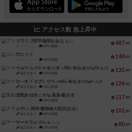
アクセス数 急上昇中
フリップ７：復讐心とともに
487
PT
紹介文なし
2件の投稿
コンテナ
148
PT
紹介文なし
1件の投稿
ドゥームド・バタリオンズ：ASLモジュール11
132
PT
紹介文あり
1件の投稿
コード・オブ・ブシドー：ASLモジュール8
126
PT
紹介文あり
1件の投稿
宝石の煌き：デュエル 偽造者
117
PT
紹介文なし
1件の投稿
クランク! ：冒険者たち（拡張）
101
PT
紹介文あり
4件の投稿
マーケットフレッシュ
80
PT
紹介文あり
1件の投稿