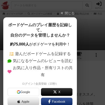
ログイン
閉じる
ボドゲーマTOP
ボードゲームの検索
ノヴァルナの通販/商品詳細
作品デ
ボードゲームのプレイ履歴を記録し
て、
ノヴァルナ
自分のデータを管理しませんか？
Kodomo blenderさんのレビュー
約75,000人
がボドゲーマを利用中！
遊んだボードゲームを記録する
15
1
17
125
トップ
画像
動画
レビュー
カフェ
気になるゲームのレビューを読む
お気に入り作品・所有リストの共
202名
0名
0
6年弱前
有
ログイン / 会員登録（10秒）
ウべェ様のパズルゲーパートX
Google
X
ぷよぷよや連鎖系のゲームが好きならかなりオススメ。
Apple
Facebook
時間トラックについてはパッチワークシステムを踏襲。