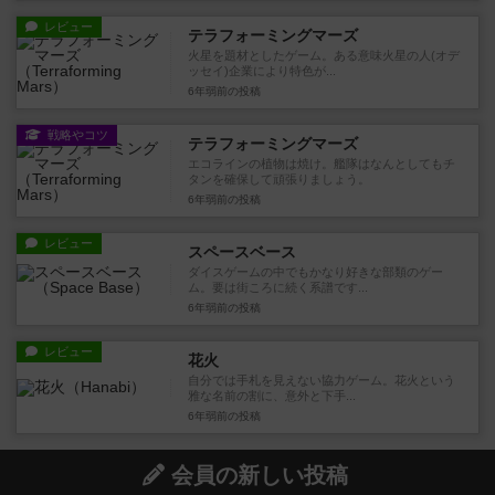
レビュー
テラフォーミングマーズ
火星を題材としたゲーム。ある意味火星の人(オデ
ッセイ)企業により特色が...
6年弱前
の投稿
戦略やコツ
テラフォーミングマーズ
エコラインの植物は焼け。艦隊はなんとしてもチ
タンを確保して頑張りましょう。
6年弱前
の投稿
レビュー
スペースベース
ダイスゲームの中でもかなり好きな部類のゲー
ム。要は街ころに続く系譜です...
6年弱前
の投稿
レビュー
花火
自分では手札を見えない協力ゲーム。花火という
雅な名前の割に、意外と下手...
6年弱前
の投稿
会員の新しい投稿