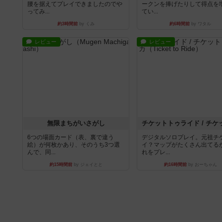
腰を据えてプレイできましたのでや
ークンを捧げたりして得点を
ってみ...
てい...
約3時間前
by くみ
約6時間前
by ワタル
レビュー
レビュー
無限まちがいさがし
6つの場面カード（表、裏で違う
デジタルソロプレイ。元祖チ
絵）が何枚かあり、そのうち3つ選
イ？マップがたくさん出てる
んで、同...
れをプレ...
約15時間前
by ジェイとと
約16時間前
by おーちゃん