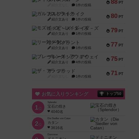
88
PT
紹介文なし
1件の投稿
ガルフストライク
80
PT
紹介文あり
1件の投稿
モズビ－ズ・レイダ－ズ
79
PT
紹介文あり
1件の投稿
リー対グラント
77
PT
紹介文あり
1件の投稿
ブレーキング・アウェイ
75
PT
紹介文あり
4件の投稿
ザ・フラッド
71
PT
紹介文なし
1件の投稿
お気に入りランキング
トップ50
Splendor
1
宝石の煌き
位
4040名
Die Siedler von Catan
2
カタン
位
3616名
Dominion
ドミニオン