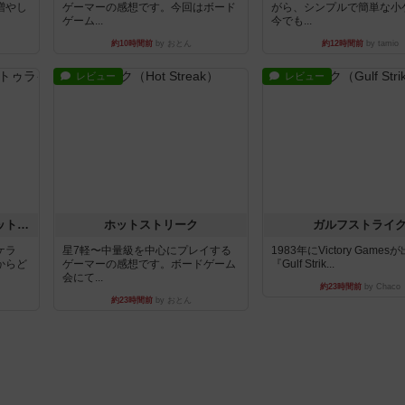
増やし
ゲーマーの感想です。今回はボード
がら、シンプルで簡単な小
ゲーム...
今でも...
約10時間前
by おとん
約12時間前
by tamio
レビュー
レビュー
チケットトゥライド / チケットトゥライドアメリカ
ホットストリーク
ガルフストライ
ケラ
星7軽〜中量級を中心にプレイする
1983年にVictory Game
からど
ゲーマーの感想です。ボードゲーム
『Gulf Strik...
会にて...
約23時間前
by Chaco
約23時間前
by おとん