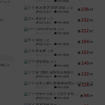
紹介文なし
1件の投稿
ゲームで
トリオンフ ア マレンゴ
236
PT
紹介文あり
1件の投稿
エレメンツ
232
PT
紹介文あり
4件の投稿
バー！パーティー
212
PT
紹介文なし
1件の投稿
ギョッと
154
PT
紹介文あり
1件の投稿
クルティボ
152
PT
紹介文なし
1件の投稿
ク
ブラヴェスト
140
PT
sが出版した
紹介文なし
1件の投稿
ドブル：ポケットモンスター
122
PT
紹介文あり
4件の投稿
ジャンヌ・ダルク-オルレアン ドロー＆ライト
118
PT
紹介文なし
5件の投稿
ファースト・イン・フライト
94
PT
紹介文あり
3件の投稿
ダイススローン