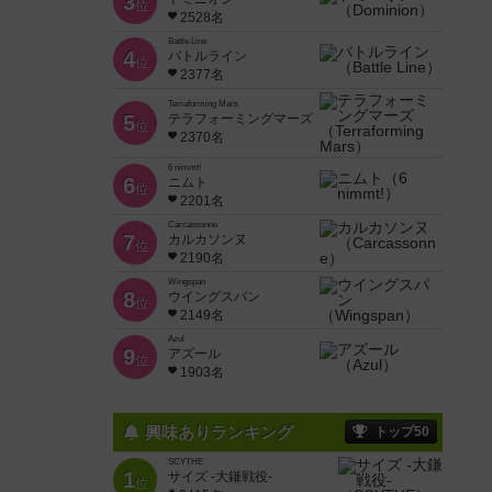
3
位
2528名
Battle Line
4
バトルライン
位
2377名
Terraforming Mars
5
テラフォーミングマーズ
位
2370名
6 nimmt!
6
ニムト
位
2201名
Carcassonne
7
カルカソンヌ
位
2190名
Wingspan
8
ウイングスパン
位
2149名
Azul
9
アズール
位
1903名
興味ありランキング
トップ50
SCYTHE
1
サイズ -大鎌戦役-
位