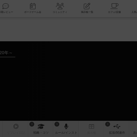
索
新着レビュー
ボードゲーム会
コミュニティ
掲示板一覧
020年～
1
1
1
リプレイ
日記
戦略
・コツ
ルール
/インスト
掲示板
拡張/関連
作
次