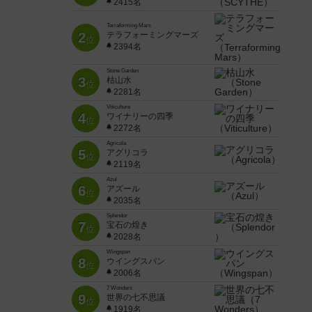
2415名
Terraforming Mars
2
テラフォーミングマーズ
位
2394名
Stone Garden
3
枯山水
位
2281名
Viticulture
4
ワイナリーの四季
位
2272名
Agricola
5
アグリコラ
位
2119名
Azul
6
アズール
位
2035名
Splendor
7
宝石の煌き
位
2028名
Wingspan
8
ウイングスパン
位
2006名
7 Wonders
9
世界の七不思議
位
1919名