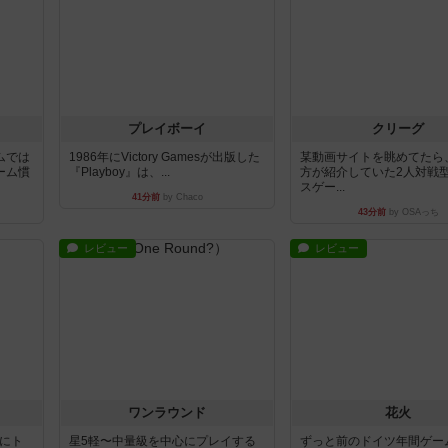
プレイボーイ
クリーグ
ムでは
1986年にVictory Gamesが出版した
某動画サイトを眺めてたら
ーム慣
『Playboy』は、...
方が紹介していた2人対戦
スゲー...
41分前
by Chaco
43分前
by OSAっち
レビュー
レビュー
ワンラウンド
花火
魔にト
星5軽〜中量級を中心にプレイする
ずっと前のドイツ年間ゲー