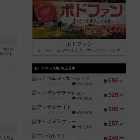
ボドファン
、海外の
ボードゲームに特化したクラウドファンディング
型のダイ
アクセス数 急上昇中
スチームローラーズ
686
PT
紹介文なし
2件の投稿
テンプテーション
326
PT
紹介文なし
2件の投稿
アマナイト
300
PT
紹介文なし
1件の投稿
ギャンブラー
257
PT
紹介文なし
2件の投稿
コレクト！
240
ム大賞な
PT