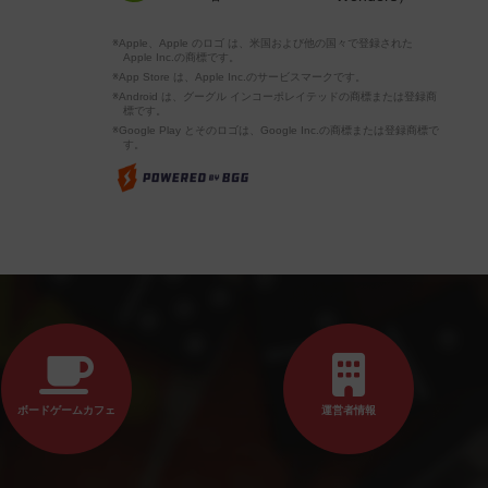
※Apple、Apple のロゴ は、米国および他の国々で登録された
Apple Inc.の商標です。
※App Store は、Apple Inc.のサービスマークです。
※Android は、グーグル インコーポレイテッドの商標または登録商
標です。
※Google Play とそのロゴは、Google Inc.の商標または登録商標で
す。
ボードゲームカフェ
運営者情報