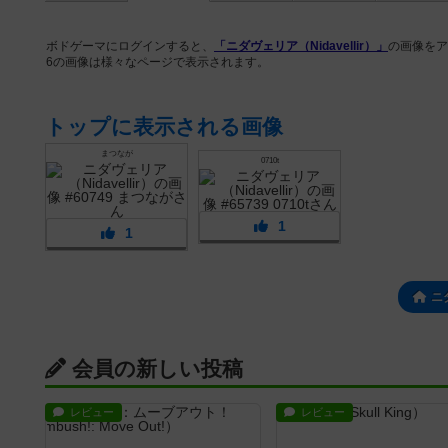
ボドゲーマにログインすると、
「ニダヴェリア（Nidavellir）」
の画像をア
6の画像は様々なページで表示されます。
トップに表示される画像
まつなが
0710t
1
1
ニ
会員の新しい投稿
レビュー
レビュー