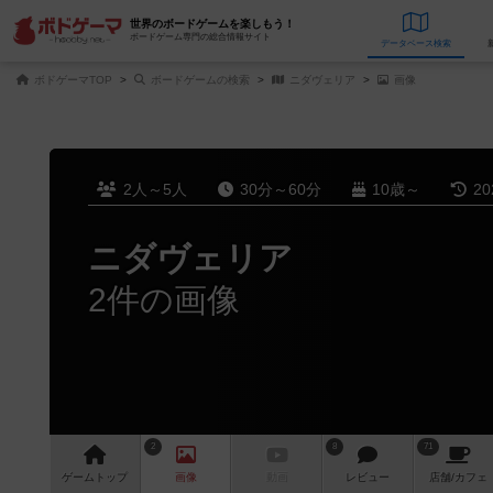
世界のボードゲームを楽しもう！
ボードゲーム専門の総合情報サイト
データベース
検
ボドゲーマTOP
ボードゲームの検索
ニダヴェリア
画像
2人～5人
30分～60分
10歳～
2
ニダヴェリア
2件の画像
2
8
71
ゲーム
トップ
画像
動画
レビュー
店舗/
カフェ