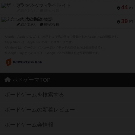
ザ・フラッフィー・ライト
44
PT
紹介文なし
0件の投稿
ふたつの城の物語
39
PT
紹介文あり
6件の投稿
※Apple、Apple のロゴ は、米国および他の国々で登録されたApple Inc.の商標です。
※App Store は、Apple Inc.のサービスマークです。
※Android は、グーグル インコーポレイテッドの商標または登録商標です。
※Google Play とそのロゴは、Google Inc.の商標または登録商標です。
ボドゲーマTOP
ボードゲームを検索する
ボードゲームの新着レビュー
ボードゲーム会情報