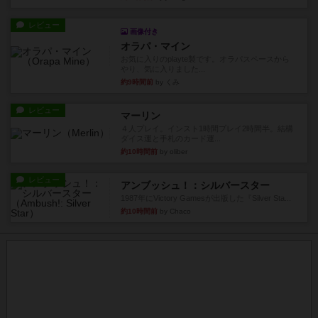
レビュー
画像付き
オラパ・マイン
お気に入りのplayte製です。オラパスペースから
やり、気に入りました...
約9時間前
by くみ
レビュー
マーリン
４人プレイ。インスト1時間プレイ2時間半。結構
ダイス運と手札のカード運...
約10時間前
by oliber
レビュー
アンブッシュ！：シルバースター
1987年にVictory Gamesが出版した『Silver Sta...
約10時間前
by Chaco