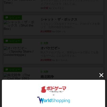
カードゲームにファイナルファンタジーのアクテ
ィブタイムバトル（もしくは...
34分前
by ジェイとと
レビュー
シャット・ザ・ボックス
とてもシンプルなダイスゲーム。2つのダイスを振
って、出目の合計を自分の...
約1時間前
by OSAっち
レビュー
充実
オバケだぞ～
対人アナログプレイ。簡単なルールで誰とでも遊
べるゲーム。こんなの子ども...
約2時間前
by おーちゃん
レビュー
充実
南北戦争
1983年にVictory Gamesが出版した『The Civil ...
約6時間前
by Chaco
レビュー
画像付き
ファイアー・ブルズ / 火牛陣
火牛を引き連れて敵を殲滅させる。縦か斜めで前2