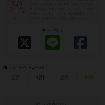
ドゲに出会えて楽しんでいます。 遊んだことある
ボドゲは５００種類を超えたぐらいです。 ROOTが
一番好きでよく遊んでいます。戦略系が好きでアク
ション系は苦手です。 よろしくお願いします。
てう
シェアする
マイボードゲーム登録者
70
275
50
222
興味あり
経験あり
お気に入り
持ってる
ログイン/会員登録でコメント