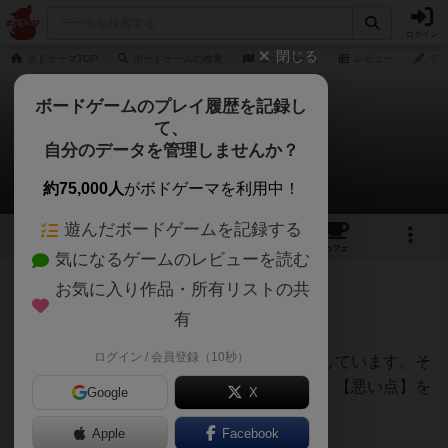
ログイン
閉じる
ボドゲーマTOP
ボードゲームの検索
ニックネーム
レビュー
てう
ボードゲームのプレイ履歴を記録し
て、
ニックネーム
自分のデータを管理しませんか？
てうさんのレビュー
約75,000人
がボドゲーマを利用中！
遊んだボードゲームを記録する
9
1
10
45
トップ
画像
動画
レビュー
カフェ
気になるゲームのレビューを読む
お気に入り作品・所有リストの共
85名
0名
0
12ヶ月前
有
ログイン / 会員登録（10秒）
様々なボードゲームのレビュー記事を掲載しています。そ
の中から【おすすめポイント】と【良い点】【悪い点】を
Google
X
まとめました。
Apple
Facebook