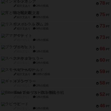
インドネシア
78
PT
紹介文あり
2件の投稿
宵と暁の呪文書
75
PT
紹介文あり
8件の投稿
リスボン・トラム 28
73
PT
紹介文あり
9件の投稿
アマナイト
73
PT
紹介文なし
1件の投稿
ブラヴェスト
66
PT
紹介文なし
1件の投稿
スペクタキュラー
60
PT
紹介文なし
1件の投稿
スモールワールド
59
PT
紹介文あり
13件の投稿
ギャンブラー
58
PT
紹介文なし
2件の投稿
Bitter End ブタペスト救出作戦
52
PT
紹介文なし
1件の投稿
ラピード
46
PT
紹介文なし
1件の投稿