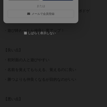
【おすすめポイント】
または
・初めましての人と遊ぶのに1番おすすめなボドゲ
メールで会員登録
・簡単で遊びやすく、短時間で決着がつく
・遊び終わったら仲良し度アップ！
しばらく表示しない
【良い点】
・初対面の人と遊びやすい
・名前を覚えてもらえる、覚えるのに良い
・勝つよりも仲良くなるが目的なのがいい
【悪い点】