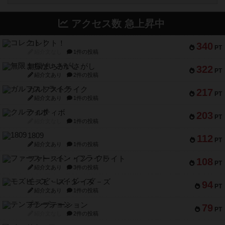
アクセス数 急上昇中
コレクト！
340
PT
紹介文なし
1件の投稿
無限まちがいさがし
322
PT
紹介文あり
2件の投稿
ガルフストライク
217
PT
紹介文あり
1件の投稿
クルティボ
203
PT
紹介文なし
1件の投稿
1809
112
PT
紹介文あり
1件の投稿
ファースト・イン・フライト
108
PT
紹介文あり
3件の投稿
モズビ－ズ・レイダ－ズ
94
PT
紹介文あり
1件の投稿
テンプテーション
79
PT
紹介文なし
2件の投稿