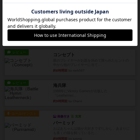
列まで攻撃できるが、自分...
約8時間前
by うらまこ
レビュー
フリップ７
カードをめくるかパスをするかを決めてパスした
時のカード数字が得点になる...
約8時間前
by mob567
レビュー
コンセプト
親のプレイヤーがお題を決めて限られたヒントの
中から他のプレイヤーに当て...
約8時間前
by mob567
レビュー
海兵隊
1988年にVictory Gamesが出版した
『Leathernec...
約9時間前
by Chaco
ルール/インスト
画像付き
充実
パーミッド
おばあちゃんは猫が大好きです!しかし、あまりに
も多くの猫を飼っているた...
約9時間前
by jurong