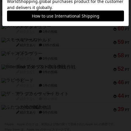
73
PT
紹介文なし
1件の投稿
ブラヴェスト
66
PT
紹介文なし
1件の投稿
スペクタキュラー
60
PT
紹介文なし
1件の投稿
スモールワールド
59
PT
紹介文あり
13件の投稿
ギャンブラー
58
PT
紹介文なし
2件の投稿
Bitter End ブタペスト救出作戦
52
PT
紹介文なし
1件の投稿
ラピード
46
PT
紹介文なし
1件の投稿
ザ・フラッフィー・ライト
44
PT
紹介文なし
0件の投稿
ふたつの城の物語
39
PT
紹介文あり
6件の投稿
※Apple、Apple のロゴ は、米国および他の国々で登録されたApple Inc.の商標です。
※App Store は、Apple Inc.のサービスマークです。