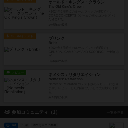
オールド・キングス・クラウン
The Old King's Crown
※2024年8月時点のルールブックの和訳です。
CORE CONCEPTS（ゲームの主なコンセプト）
AIM OF T...
2年弱前
の投稿
ルール/インスト
ブリンク
Brink
※2024年7月時点のルールブックの和訳です。
GENERAL GAMEPLAY AND SCORING（一般的な
ゲ...
2年弱前
の投稿
レビュー
ネメシス：リタリエイション
Nemesis: Retaliation
Nemesis: Retaliation のテスト版のレビューになり
ます。レビューした内容にたいして完成版では変
更...
約2年前
の投稿
参加コミュニティ（1）
一覧を見る
公開
誰でも自由に参加
167