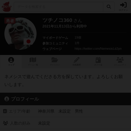
ログイン
ツチノコ360
さん
勇者
2021年11月13日から利用中
19個
マイボードゲーム
1件
参加コミュニティ
https://twitter.com/NemesisLdJpn
ウェブページ
トップ
ゲーム一覧
マイリスト
投稿履歴
ボ
ドゲ
会
コミュニティ
ネメシスで遊んでくださる方を探しています。よろしくお願
いします。
プロフィール
エリア/年齡
神奈川県 未設定 男性
人数の好み
未設定