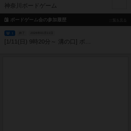
神奈川ボードゲーム
ボードゲーム会の参加履歴
一覧を見る
終了
2026年01月11日
1
[1/11(日) 9時20分～ 溝の口] ボードゲーム ネメシスの新作（Nemesis: Retaliation）で遊ぶ会