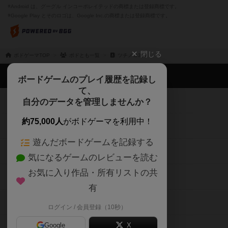
※Android は、グーグル インコーポレイテッドの商標または登録商標です。
※Google Play とそのロゴは、Google Inc.の商標または登録商標です。
閉じる
ボドゲーマTOP
ボドとも一覧
ツチノコ360
ボドゲーマTOP
ボードゲームのプレイ履歴を記録し
て、
ボードゲームを検索する
自分のデータを管理しませんか？
約75,000人
がボドゲーマを利用中！
ボードゲームの新着レビュー
遊んだボードゲームを記録する
ボードゲーム会情報
気になるゲームのレビューを読む
お気に入り作品・所有リストの共
メカニクス特集
有
掲示板・トピックス
ログイン / 会員登録（10秒）
Google
X