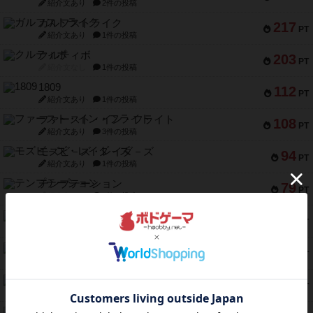
紹介文あり
2件の投稿
ガルフストライク
217
PT
紹介文あり
1件の投稿
クルティボ
203
PT
紹介文なし
1件の投稿
1809
112
PT
紹介文あり
1件の投稿
ファースト・イン・フライト
108
PT
紹介文あり
3件の投稿
モズビ－ズ・レイダ－ズ
94
PT
紹介文あり
1件の投稿
テンプテーション
79
PT
紹介文なし
2件の投稿
インドネシア
78
PT
紹介文あり
2件の投稿
宵と暁の呪文書
75
PT
紹介文あり
8件の投稿
リスボン・トラム 28
73
PT
紹介文あり
9件の投稿
アマナイト