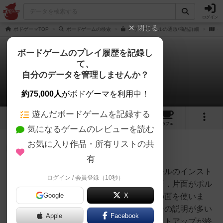
ログイン
閉じる
ボドゲーマTOP
ボードゲームの検索
ナヴェガドールの通販/商品詳細
作
ボードゲームのプレイ履歴を記録し
て、
ナヴェガドール
自分のデータを管理しませんか？
1件のルール/インスト
約75,000人
がボドゲーマを利用中！
遊んだボードゲームを記録する
7
20
69
トップ
画像
動画
レビュー
カフェ
気になるゲームのレビューを読む
お気に入り作品・所有リストの共
たまご
1578名
5名
0
充実
有
（上から読むだけでナヴェガドールのインスト
ログイン / 会員登録（10秒）
malts_y
になります）ボードは片面が英語，片面がポル
Google
X
トガル語となっています。英語の面を使いま
す。プレイヤーシートはアイコンの説明が多い
Apple
Facebook
方の面を使います。（以下，セットアップが終