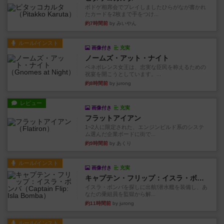
ボドゲ相席会でプレイしましたひらがなが書かれ
たカードを2枚まで手をつけ...
約7時間前
by みいやん
ルール/インスト
画像付き
充実
ノームズ・アット・ナイト
ベネボレンス女王は、忠実な臣民を称えるための
祝宴を開こうとしています。...
約8時間前
by jurong
レビュー
画像付き
充実
フラットアイアン
1~2人に限定された、エンジンビルド系のシステ
ム選んだ企業ボードに街で...
約9時間前
by あくり
ルール/インスト
画像付き
充実
キャプテン・フリップ：イスラ・ボンバ
イスラ・ボンバを探しに出航!潜水艦を装備し、あ
なたの乗組員を監獄から解...
約11時間前
by jurong
ルール/インスト