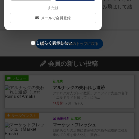
わったところから。「参考」は読み飛ばして結
または
構です。）■ゲームの概要...
メールで会員登録
続きを読む（8年以上前）
しばらく表示しない
ナヴェガドールのトップに戻る
会員の新しい投稿
レビュー
充実
アルナックの失われし遺跡
アナログ対人プレイ数回。クニツィア先生の名作
「エルドラドを探して」にあ...
41分前
by おーちゃん
ルール/インスト
画像付き
充実
マーケットフレッシュ
目的あなたの店先に農産物の木箱を戦略的に積み
重ねて在庫を最大化し、競合...