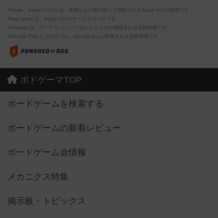
※Apple、Apple のロゴ は、米国および他の国々で登録されたApple Inc.の商標です。
※App Store は、Apple Inc.のサービスマークです。
※Android は、グーグル インコーポレイテッドの商標または登録商標です。
※Google Play とそのロゴは、Google Inc.の商標または登録商標です。
ボドゲーマTOP
ボードゲームを検索する
ボードゲームの新着レビュー
ボードゲーム会情報
メカニクス特集
掲示板・トピックス