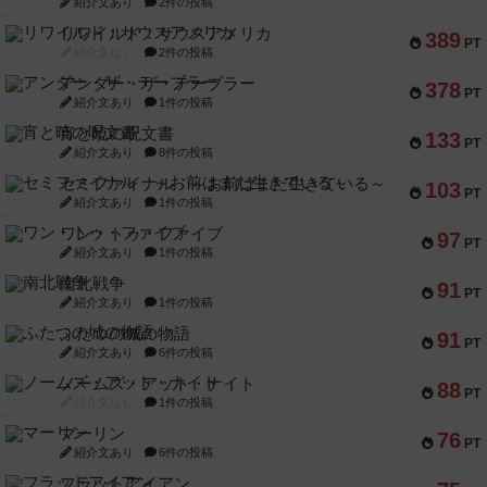
紹介文あり
2件の投稿
リワイルド：サウスアメリカ
389
PT
紹介文なし
2件の投稿
アンダー・ザ・テーブラー
378
PT
紹介文あり
1件の投稿
宵と暁の呪文書
133
PT
紹介文あり
8件の投稿
セミファイナル ～お前はまだ生きている～
103
PT
紹介文あり
1件の投稿
ワン・トゥ・ファイブ
97
PT
紹介文あり
1件の投稿
南北戦争
91
PT
紹介文あり
1件の投稿
ふたつの城の物語
91
PT
紹介文あり
6件の投稿
ノームズ・アット・ナイト
88
PT
紹介文なし
1件の投稿
マーリン
76
PT
紹介文あり
6件の投稿
フラットアイアン