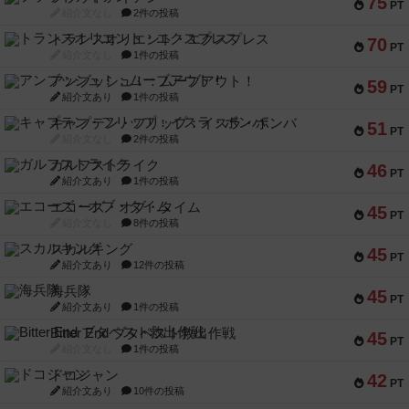
75
PT
紹介文なし
2件の投稿
トランスオリエント・エクスプレス
70
PT
紹介文なし
1件の投稿
アンブッシュ！：ムーブアウト！
59
PT
紹介文あり
1件の投稿
キャプテン・フリップ：イスラ・ボンバ
51
PT
紹介文なし
2件の投稿
ガルフストライク
46
PT
紹介文あり
1件の投稿
エコーズ・オブ・タイム
45
PT
紹介文なし
8件の投稿
スカルキング
45
PT
紹介文あり
12件の投稿
海兵隊
45
PT
紹介文あり
1件の投稿
Bitter End ブタペスト救出作戦
45
PT
紹介文なし
1件の投稿
ドコジャン
42
PT
紹介文あり
10件の投稿