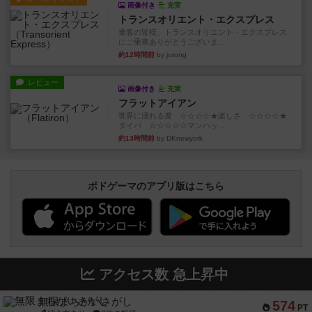
画像付き
充実
トランスオリエント・エクスプレス
乗客の皆様、トランスオリエント・エクスプレス
にご乗車ありがとうございま...
約12時間前
by jurong
レビュー
画像付き
充実
フラットアイアン
世界に浸れる度 ☆☆☆☆★楽しさ ☆☆☆☆★
タイパ ☆☆☆☆☆マンハッ...
約13時間前
by DKnewyork
ボドゲーマのアプリ版はこちら
アクセス数 急上昇中
無限まちがいさがし
574
PT