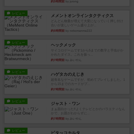
約5時間前
by jurong
レビュー
メメントオンラインタクティクス
どんどん物量が増えて大変になっていく押し付け
合いが楽しいゲーム盛り上が...
約5時間前
by nekomanma222
レビュー
ヘックメック
サイコロゲームです1から5までの数字と芋虫がか
かれたダイス。これを振っ...
約7時間前
by みいやん
レビュー
ハゲタカのえじき
超有名なゲームですが、初めてプレイしました。1
から15までのカードがプ...
約7時間前
by みいやん
レビュー
ジャスト・ワン
まぁ面白かった‼️よくテレビとかのバラエティなん
かで、お題がわからずに...
約7時間前
by みいやん
レビュー
ピタッコカルタ