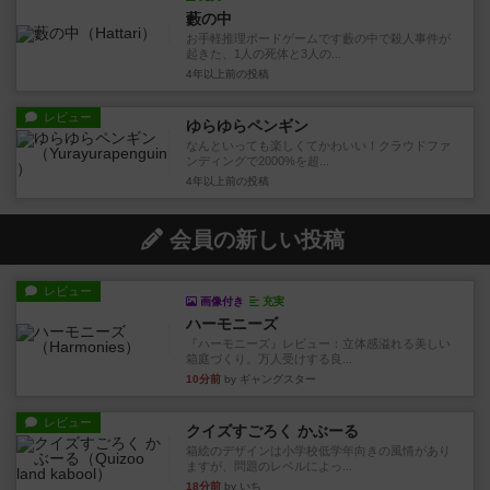
藪の中
お手軽推理ボードゲームです藪の中で殺人事件が
起きた、1人の死体と3人の...
4年以上前
の投稿
レビュー
ゆらゆらペンギン
なんといっても楽しくてかわいい！クラウドファ
ンディングで2000%を超...
4年以上前
の投稿
会員の新しい投稿
レビュー
画像付き
充実
ハーモニーズ
『ハーモニーズ』レビュー：立体感溢れる美しい
箱庭づくり。万人受けする良...
10分前
by ギャングスター
レビュー
クイズすごろく かぶーる
箱絵のデザインは小学校低学年向きの風情があり
ますが、問題のレベルによっ...
18分前
by いち