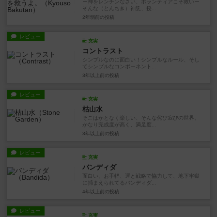
ー神をレンチンなさい、ボランティアこそ救いー
そんな（とんちき）神託、授...
2年弱前
の投稿
レビュー
充実
コントラスト
シンプルなのに面白い！シンプルなルール、そし
てシンプルなコンポーネント...
3年以上前
の投稿
レビュー
充実
枯山水
そこはかとなく楽しい、そんな侘び寂びの世界。
かなり完成度が高く、満足度...
3年以上前
の投稿
レビュー
充実
バンディダ
面白い、お手軽、運と戦略で協力して、地下牢獄
に捕まえられてるバンディダ...
4年以上前
の投稿
レビュー
充実