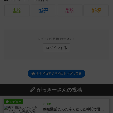
80
123
30
142
興味あり
経験あり
お気に入り
持ってる
ログイン/会員登録でコメント
ログインする
ナナイロアジサイのトップに戻る
がっきーさんの投稿
レビュー
充実
教祖爆誕 たった今くだった神託で君を救うよ。