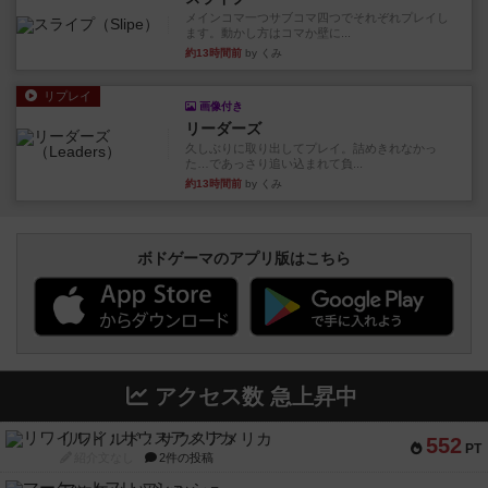
メインコマ一つサブコマ四つでそれぞれプレイし
ます。動かし方はコマか壁に...
約13時間前
by くみ
リプレイ
画像付き
リーダーズ
久しぶりに取り出してプレイ。詰めきれなかっ
た…であっさり追い込まれて負...
約13時間前
by くみ
ボドゲーマのアプリ版はこちら
アクセス数 急上昇中
リワイルド：サウスアメリカ
552
PT
紹介文なし
2件の投稿