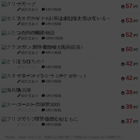
クリーグ
57
PT
紹介文あり
1件の投稿
セミファイナル ～お前はまだ生きている～
53
PT
紹介文あり
1件の投稿
ふたつの街の物語
52
PT
紹介文あり
18件の投稿
クランク! ：冒険者たち（拡張）
50
PT
紹介文あり
4件の投稿
とうほうの！
42
PT
紹介文なし
1件の投稿
スターマイン・ラミー ポケット
42
PT
紹介文あり
2件の投稿
海兵隊
39
PT
紹介文あり
1件の投稿
スーパーストア3000
39
PT
紹介文なし
1件の投稿
フリップ７：復讐心とともに
37
PT
紹介文なし
2件の投稿
※Apple、Apple のロゴ は、米国および他の国々で登録されたApple Inc.の商標です。