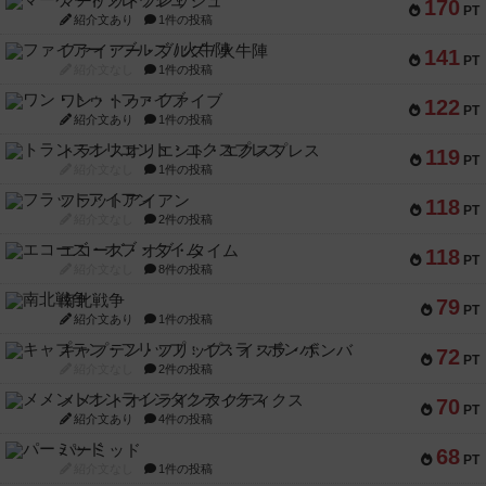
マーケットフレッシュ
170
PT
紹介文あり
1件の投稿
ファイアー・ブルズ / 火牛陣
141
PT
紹介文なし
1件の投稿
ワン・トゥ・ファイブ
122
PT
紹介文あり
1件の投稿
トランスオリエント・エクスプレス
119
PT
紹介文なし
1件の投稿
フラットアイアン
118
PT
紹介文なし
2件の投稿
エコーズ・オブ・タイム
118
PT
紹介文なし
8件の投稿
南北戦争
79
PT
紹介文あり
1件の投稿
キャプテン・フリップ：イスラ・ボンバ
72
PT
紹介文なし
2件の投稿
メメントオンラインタクティクス
70
PT
紹介文あり
4件の投稿
パーミッド
68
PT
紹介文なし
1件の投稿