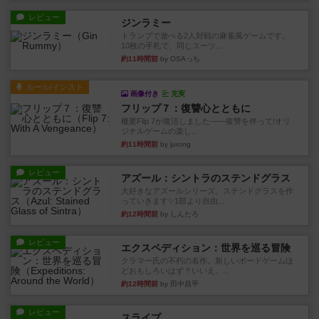
レビュー
ジンラミー
トランプで遊べる2人対戦の麻雀風ゲームです。
10枚の手札で、同じスーツ...
約11時間前
by OSAっち
ルール/インスト
画像付き
充実
フリップ７：復讐心とともに
概要Flip 7が復活しました――復讐を伴って!オリ
ジナルゲームの楽し...
約11時間前
by jurong
レビュー
アズール：シントラのステンドグラス
大好きなアズールシリーズ。ステンドグラスを作
っていきます✨1部より自由...
約12時間前
by しんたろ
レビュー
エクスペディション：世界を巡る冒険
クラマー氏の不朽の名作。新しいボードゲームほ
どおもしろいはず？いいえ。...
約12時間前
by 田中昌平
レビュー
スライプ