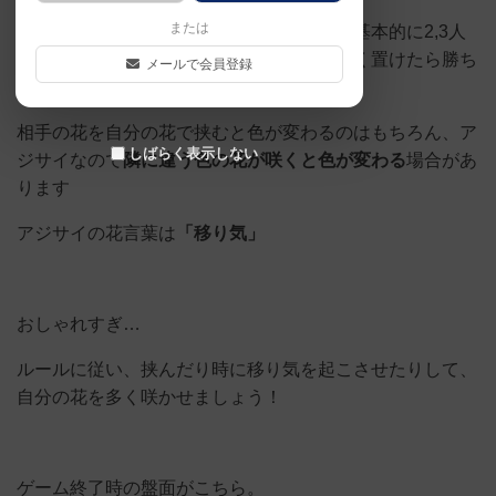
または
ゲーム感覚としてはオセロの発展系です。基本的に2,3人
で対戦し、オセロ同様自分の色を盤面に多く置けたら勝ち
メールで会員登録
です。
相手の花を自分の花で挟むと色が変わるのはもちろん、ア
しばらく表示しない
ジサイなので
隣に違う色の花が咲くと色が変わる
場合があ
ります
アジサイの花言葉は
「移り気」
おしゃれすぎ…
ルールに従い、挟んだり時に移り気を起こさせたりして、
自分の花を多く咲かせましょう！
ゲーム終了時の盤面がこちら。