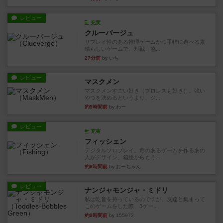
レビュー
充実
クルーバージュ
リプレイ性のある推理ゲームかつ手軽に遊べる素
晴らしいゲームで、対戦、協...
27分前
by いち
レビュー
マスクメン
マスクメンすごい好き（プロレスも好き）。強い
やつを決めるというより、ジ...
約5時間前
by わー
レビュー
充実
フィッシェン
デジタルソロプレイ。毒のあるゲームを作るあの
人がデザイン。箱絵からもう...
約6時間前
by おーちゃん
レビュー
ナンジャモンジャ・ミドリ
私は吃音を持っているのですが、友達と集まって
このゲームをした際、3ゲー...
約9時間前
by 155973