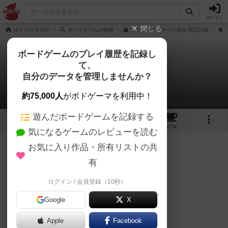
ログイン
閉じる
ボドゲーマTOP
ボードゲームの検索
ナナイロアジサイの通販/商品詳細
ボードゲームのプレイ履歴を記録し
て、
ナナイロアジサイ
自分のデータを管理しませんか？
がっきーさんのレビュー
約75,000人
がボドゲーマを利用中！
遊んだボードゲームを記録する
5
1
5
10
トップ
画像
動画
レビュー
カフェ
気になるゲームのレビューを読む
お気に入り作品・所有リストの共
450名
1名
0
4年以上前
有
レーティングが非公開に設定されたユーザー
なんといっても綺麗かわいい！
ログイン / 会員登録（10秒）
Google
X
可愛さにやられてパケ買いしました。
Apple
Facebook