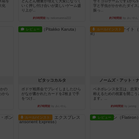
木箱を
どんどん物量が増えて大変になって
サイコロゲームです1から
大化
いく押し付け合いが楽しいゲーム盛
字と芋虫がかかれたダイス
り上が...
振っ...
約5時間前
by nekomanma222
約7時間前
by みいやん
レビュー
ルール/インスト
ピタッコカルタ
ノームズ・アット・
とかの
ボドゲ相席会でプレイしましたひら
ベネボレンス女王は、忠実
わから
がなが書かれたカードを2枚まで手
称えるための祝宴を開こう
をつけ...
ます。...
約7時間前
by みいやん
約8時間前
by jurong
ルール/インスト
レビュー