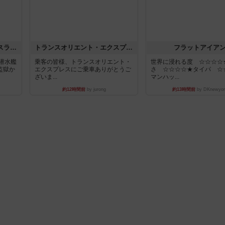
キャプテン・フリップ：イスラ・ボンバ
トランスオリエント・エクスプレス
フラットアイア
潜水艦
乗客の皆様、トランスオリエント・
世界に浸れる度 ☆☆☆☆
監獄か
エクスプレスにご乗車ありがとうご
さ ☆☆☆☆★タイパ ☆
ざいま...
マンハッ...
約12時間前
by jurong
約13時間前
by DKnewyor