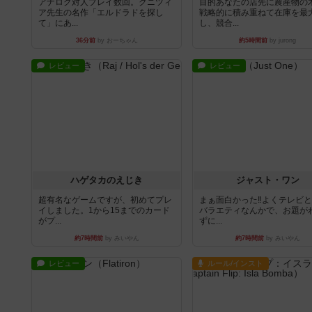
アナログ対人プレイ数回。クニツィ
目的あなたの店先に農産物の
ア先生の名作「エルドラドを探し
戦略的に積み重ねて在庫を最
て」にあ...
し、競合...
36分前
by おーちゃん
約5時間前
by jurong
レビュー
レビュー
ハゲタカのえじき
ジャスト・ワン
超有名なゲームですが、初めてプレ
まぁ面白かった‼️よくテレビ
イしました。1から15までのカード
バラエティなんかで、お題が
がプ...
ずに...
約7時間前
by みいやん
約7時間前
by みいやん
レビュー
ルール/インスト