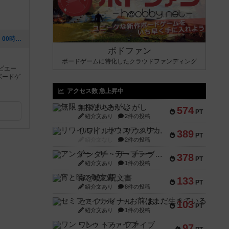
[NEW] プレオープン（2020年06月23日 00時14分）
ボドファン
ボードゲームに特化したクラウドファンディング
ピエー
ボードゲ
アクセス数 急上昇中
無限まちがいさがし
574
PT
紹介文あり
2件の投稿
リワイルド：サウスアメリカ
389
PT
紹介文なし
2件の投稿
アンダー・ザ・テーブラー
378
PT
紹介文あり
1件の投稿
宵と暁の呪文書
133
PT
紹介文あり
8件の投稿
セミファイナル ～お前はまだ生きている～
103
PT
紹介文あり
1件の投稿
ワン・トゥ・ファイブ
97