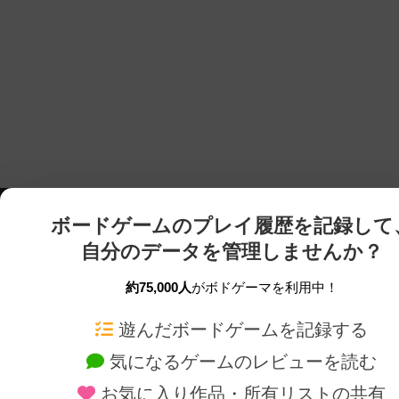
ボードゲームのプレイ履歴を記録して
自分のデータを管理しませんか？
約75,000人
がボドゲーマを利用中！
ボドゲーマTOP
ボードゲーム通販
遊んだボードゲームを記録する
気になるゲームのレビューを読む
ボードゲームを検索する
新作・再入荷情報
お気に入り作品・所有リストの共有
ボードゲームの新着レビュー
定番ボードゲームの通販