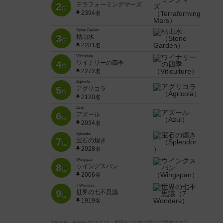
2
テラフォーミングマーズ
位
2394名
Stone Garden
3
枯山水
位
2281名
Viticulture
4
ワイナリーの四季
位
2272名
Agricola
5
アグリコラ
位
2120名
Azul
6
アズール
位
2034名
Splendor
7
宝石の煌き
位
2028名
Wingspan
8
ウイングスパン
位
2006名
7 Wonders
9
世界の七不思議
位
1919名
※Apple、Apple のロゴ は、米国および他の国々で登録された