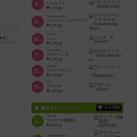
4
バトルライン
位
2378名
Terraforming Mars
5
テラフォーミングマーズ
位
2371名
ン
6 nimmt!
★楽し
6
ニムト
位
☆☆☆☆
2202名
Carcassonne
7
カルカソンヌ
k
位
2191名
Wingspan
8
ウイングスパン
位
2150名
Azul
9
アズール
位
1903名
興味ありランキング
トップ50
SCYTHE
1
サイズ -大鎌戦役-
位
2415名
Terraforming Mars