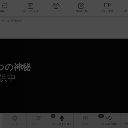
索
新着レビュー
ボードゲーム会
コミュニティ
掲示板一覧
カフェ/店舗情報
つの神秘
供中
1
14
リプレイ
日記
戦略
・コツ
ルール
/インスト
掲示板
拡張/関連
作
次