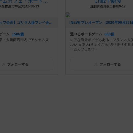
ボードゲームカフェ・ボードボード
Chez Pierre
名古屋市中区大須3-38-13
山形県酒田市二番町9-17
[NEW] 【スタッフ企画】ゴリラ人狼プレイ会（2020年11月27日 14時27分）
ゲーム
1586個
遊べるボードゲーム
868個
部・大須商店街内でアクセス抜
レアな海外ボドゲもある、フランス人(
ル)と日本人(きょうこ)が切り盛りする
ームカフェ&バー
フォローする
フォローする