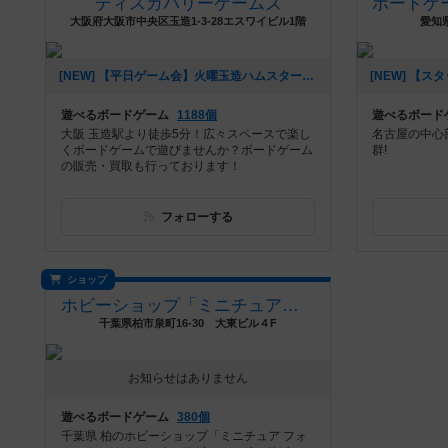
ディスカバリーゲームズ
大阪府大阪市中央区玉造1-3-28エスワイビル1階
愛知県
[NEW] 【平日ゲーム会】火曜玉造ハムスター会！（2021年12月12日 15時29分）
遊べるボードゲーム
1188個
遊べるボード
大阪 玉造駅より徒歩5分！広々スペースで楽し
名古屋の中心
くボードゲームで遊びませんか？ボードゲーム
群!
の販売・買取も行っております！
フォローする
ショップ
ホビーショップ「ミニチュアフォレスト」
千葉県柏市泉町16-30 大東ビル４F
お知らせはありません
遊べるボードゲーム
380個
千葉県 柏のホビーショップ「ミニチュア フォ