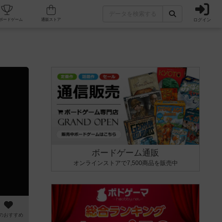
ログイン
カフェ/店舗
人気ボードゲーム
通販ストア
ボードゲーム通販
オンラインストアで7,500商品を販売中
のおすすめ