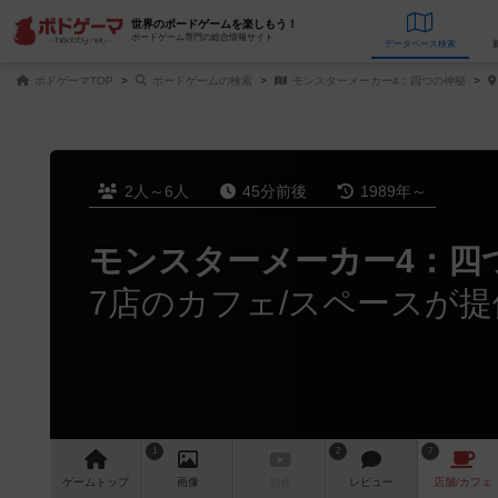
世界のボードゲームを楽しもう！
ボードゲーム専門の総合情報サイト
データベース
検
ボドゲーマTOP
ボードゲームの検索
モンスターメーカー4：四つの神秘
2人～6人
45分前後
1989年～
モンスターメーカー4：四
7店のカフェ/スペースが提
1
2
7
ゲーム
トップ
画像
動画
レビュー
店舗/
カフェ