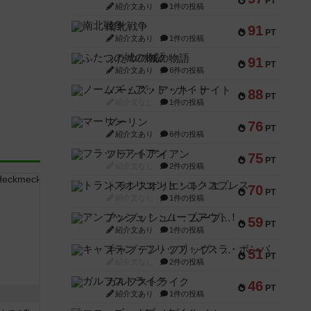
PT
紹介文あり
1件の投稿
南北戦争
91
PT
紹介文あり
1件の投稿
ふたつの城の物語
91
PT
紹介文あり
6件の投稿
ノームズ・アット・ナイト
88
PT
紹介文なし
1件の投稿
マーリン
76
PT
紹介文あり
6件の投稿
フラットアイアン
75
PT
紹介文なし
2件の投稿
トランスオリエント・エクスプレス
70
PT
紹介文なし
1件の投稿
アンブッシュ！：ムーブアウト！
59
PT
紹介文あり
1件の投稿
キャプテン・フリップ：イスラ・ボンバ
51
PT
紹介文なし
2件の投稿
ガルフストライク
46
PT
紹介文あり
1件の投稿