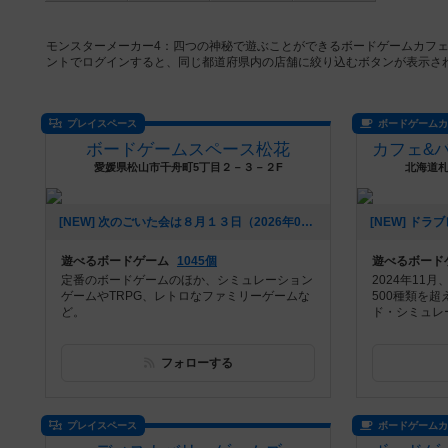
モンスターメーカー4：四つの神秘で遊ぶことができるボードゲームカフ
ントでログインすると、同じ都道府県内の店舗に絞り込むボタンが表示さ
プレイスペース
ボードゲーム
ボードゲームスペース松花
愛媛県松山市千舟町5丁目２－３－２F
北海道札
[NEW] 次のごいた会は８月１３日（2026年07月25日 15時21分）
遊べるボードゲーム
1045個
遊べるボード
定番のボードゲームのほか、シミュレーション
2024年11
ゲームやTRPG、レトロなファミリーゲームな
500種類を
ど。
ド・シミュレ
フォローする
プレイスペース
ボードゲーム