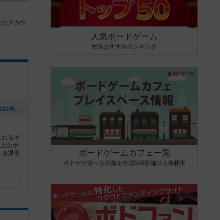
れたアカウ
人気ボードゲーム
総合おすすめランキング
[NEW] 第122回魔王の森ゲームデイ（2022年11月08日 10時23分）
まれるボ
以上のボ
ボードゲームカフェ一覧
、放課後
ボドゲが遊べる店舗を全国500店舗以上掲載中