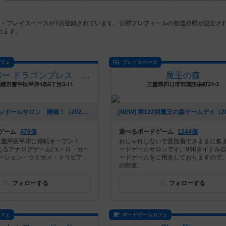
ェ・プレイスペースが7店登録されています。公開プロフィールの都道府県が設定さ
れます。
カフェ
プレイスペース
カフェ&バー ドラゴンブレス BOARDGAME+TRPG
魔王の森
幌市豊平区平岸4条6丁目3-11
三重県四日市市諏訪栄町22-3
[NEW] ドラブレドールサロン 開催！（2026年06月24日 23時36分）
ゲーム
470個
遊べるボードゲーム
1244個
月、豊平区平岸に移転オープン！
おしゃれしないで普段着できままに集
超えるアナログゲーム(ユーロ・カー
ードゲームサロンです。950タイトル
ーション・ウミガメ・トリビア...
ードゲームをご用意しておりますので
の部室...
フォローする
フォローする
カフェ
ボードゲームカフェ