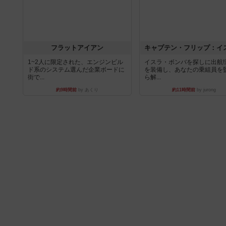
フラットアイアン
1~2人に限定された、エンジンビル
イスラ・ボンバを探しに出航!
ド系のシステム選んだ企業ボードに
を装備し、あなたの乗組員を
街で...
ら解...
約9時間前
by あくり
約11時間前
by jurong