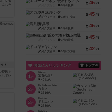
5までの数
エコーズ・オブ・タイム
45
PT
。これを
紹介文なし
8件の投稿
スカルキング
45
PT
紹介文あり
12件の投稿
海兵隊
45
PT
紹介文あり
1件の投稿
Bitter End ブタペスト救出作戦
45
PT
紹介文なし
1件の投稿
ドコジャン
42
PT
紹介文あり
10件の投稿
ナイト
お気に入りランキング
トップ50
な臣民を
Splendor
1
としてい
宝石の煌き
位
4041名
Die Siedler von Catan
2
カタン
位
3616名
Dominion
3
ドミニオン
位
2530名
Battle Line