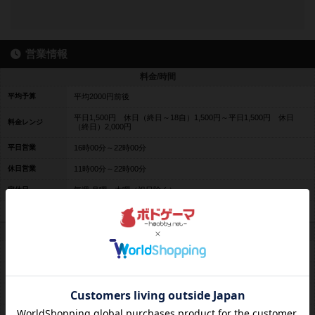
営業情報
料金/時間
平均予算
平均2000円前後
平日1,500円 休日（終日～18自）1,500円～平日1,500円 休日
料金レンジ
（終日）2,000円
平日営業
16時00分～22時00分
休日営業
11時00分～22時00分
定休日
毎週 月曜・木曜（祝日除く）
席数
10卓40席
通常時の遊び方
ボードゲーム
◎ メイン
人狼ゲーム
△ 希望があれば
TRPG
◎ メイン
マーダーミステ