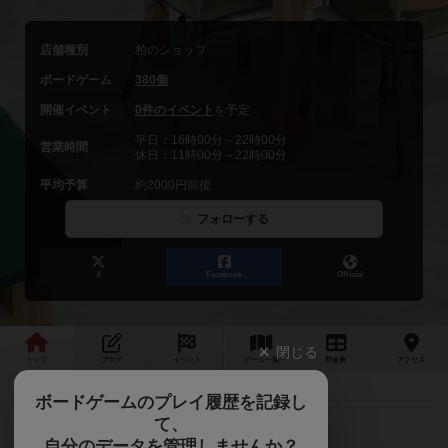
店舗種別
柏のショップ
ボードゲーム
380個
開催イベント
0件のイベント
を予定
平日：16時00分～22時00分
営業時間
休日：11時00分～22時00分
平均予算
約2000円前後
フォローする
X
Facebook
Official
閉じる
トップ
ブログ
イベント
ゲーム
一覧
料金
表
アクセス
ボードゲームのプレイ履歴を記録し
て、
自分のデータを管理しませんか？