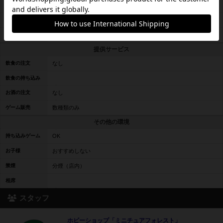
リー
TCG
× 禁止している
ビデオゲーム
× 禁止している
提供サービス
飲食の注文
なし
飲食の持ち込み
お酒の注文
なし
ゲーム販売
数種類のみ
その他の環境
持ち込みゲーム
OK
お子様
おすすめしない
禁煙
分煙（店内）
相席
スタッフ
ホビーショップ「ミニチュアフォレスト」