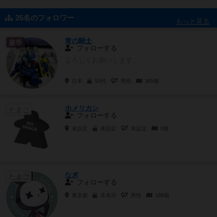
25名のフォロワー
もっと見る
青の騎士
皇帝
フォローする
よろしくお願いします。
日本
50代
男性
365個
ホメリカン
たまご
フォローする
未設定
未設定
未設定
0個
なぎ
たまご
フォローする
東京都
非表示
男性
198個