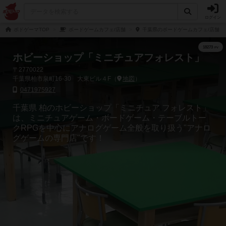
ログイン
ボドゲーマTOP
ボードゲームカフェ/店舗
千葉県のボードゲームカフェ/店舗
ホビーショップ「ミニチュアフォレスト」
〒2770022
千葉県柏市泉町16-30 大東ビル４F（
地図
）
0471975927
千葉県 柏のホビーショップ「ミニチュア フォレスト」
は、ミニチュアゲーム・ボードゲーム・テーブルトー
クRPGを中心にアナログゲーム全般を取り扱う"アナロ
グゲームの専門店"です！