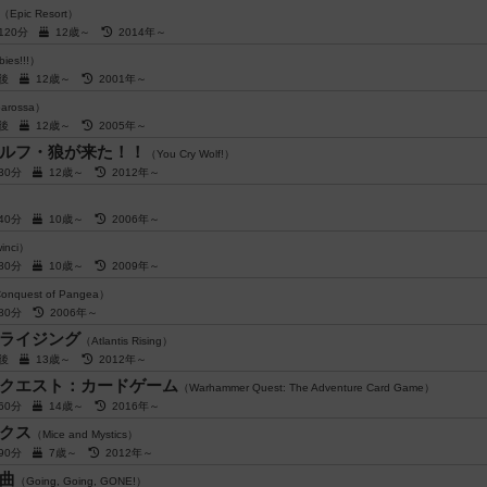
（Epic Resort）
～120分
12歳～
2014年～
ies!!!）
前後
12歳～
2001年～
arossa）
前後
12歳～
2005年～
ルフ・狼が来た！！
（You Cry Wolf!）
～30分
12歳～
2012年～
～40分
10歳～
2006年～
inci）
～80分
10歳～
2009年～
onquest of Pangea）
～80分
2006年～
ライジング
（Atlantis Rising）
前後
13歳～
2012年～
クエスト：カードゲーム
（Warhammer Quest: The Adventure Card Game）
～60分
14歳～
2016年～
クス
（Mice and Mystics）
～90分
7歳～
2012年～
曲
（Going, Going, GONE!）