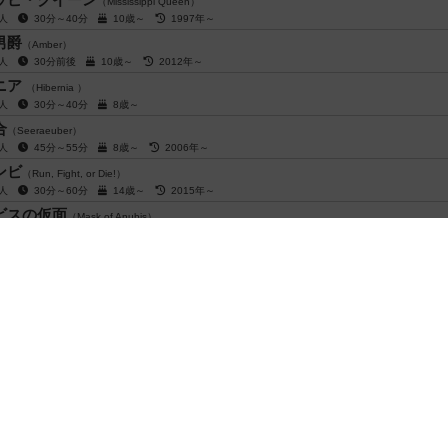
（Mississippi Queen）
5人
30分～40分
10歳～
1997年～
男爵
（Amber）
6人
30分前後
10歳～
2012年～
ニア
（Hibernia ）
4人
30分～40分
8歳～
合
（Seeraeuber）
5人
45分～55分
8歳～
2006年～
ンビ
（Run, Fight, or Die!）
4人
30分～60分
14歳～
2015年～
ビスの仮面
（Mask of Anubis）
7人
30分～60分
10歳～
2016年～
ゃんおいでおいで / ヒア・キティ・キティ！
（Here, Kitty, Kitty!）
6人
30分前後
10歳～
2016年～
ニッツ・トゥ・キル
（10' to Kill）
4人
10分～15分
12歳～
2015年～
閉じる