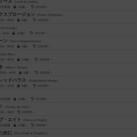
ィース
（Lords & Ladies）
60分前後
10歳～
2014年～
クスプロージョン
（Potion Explosion）
30分～60分
8歳～
2016年～
（For Fumie）
分～15分
14歳～
2017年～
ーン
（Fist of Dragonstones）
45分～60分
8歳～
2002年～
（Dos Rios）
70分～90分
12歳～
2004年～
き
（When I Dream）
20分～40分
8歳～
2016年～
レッドハウス
（Gingerbread House）
30分～45分
8歳～
2018年～
40分前後
10歳～
2018年～
ョ！
（Potato De Cho!）
20分～30分
2005年～
ブ・エイト
（Pieces of Eight）
10分前後
10歳～
2006年～
ために
（For Crown & Kingdom）