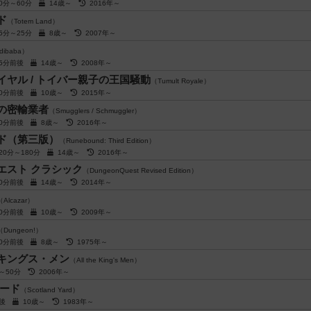
30分～60分
14歳～
2016年～
ド
（Totem Land）
15分～25分
8歳～
2007年～
dibaba）
45分前後
14歳～
2008年～
ヤル / トイバー親子の王国騒動
（Tumult Royale）
40分前後
10歳～
2015年～
の密輸業者
（Smugglers / Schmuggler）
40分前後
8歳～
2016年～
ド（第三版）
（Runebound: Third Edition）
120分～180分
14歳～
2016年～
エスト クラシック
（DungeonQuest Revised Edition）
60分前後
14歳～
2014年～
（Alcazar）
60分前後
10歳～
2009年～
（Dungeon!）
30分前後
8歳～
1975年～
キングス・メン
（All the King's Men）
分～50分
2006年～
ード
（Scotland Yard）
前後
10歳～
1983年～