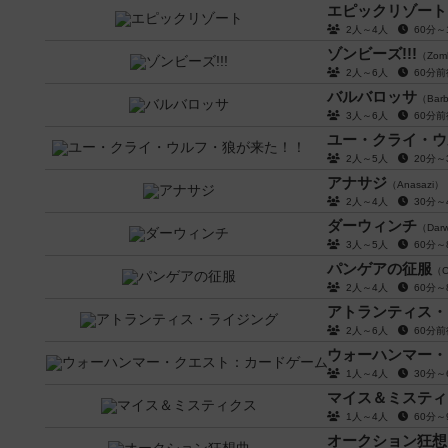
エピックリゾート
2人～4人
60分
ゾンビーズ!!!
（Zomb
2人～6人
60分
バルバロッサ
（Barb
3人～6人
60分
ユー・クライ・ウ
2人～5人
20分
アナサジ
（Anasazi）
2人～4人
30分
ダーウィンチ
（Darw
3人～5人
60分
パンゲアの征服
（C
2人～4人
60分
アトランティス・
2人～6人
60分
ウォーハンマー・
1人～4人
30分
マイス＆ミスティ
1人～4人
60分
オークション狂想