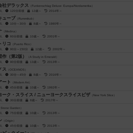
会社デラックス
（Funkenschlag Deluxe: Europa/Nordamerika）
6人
120分前後
12歳～
2014年～
キューブ
（Rummikub）
4人
10分～30分
8歳～
1980年～
ナ
（Medina）
4人
60分前後
10歳～
2001年～
トリコ
（Puerto Rico）
5人
90分～150分
12歳～
2002年～
習作（第2版）
（A Study in Emerald）
5人
90分前後
13歳～
2013年～
ノス
（OCEANOS）
5人
30分～45分
8歳～
2016年～
アート
（Modern Art）
5人
45分前後
10歳～
1992年～
ヨーク・スライス / ニューヨークスライスピザ
（New York Slice）
6人
30分前後
8歳～
2017年～
Stone Garden）
4人
75分前後
10歳～
2013年～
ン
（Origin）
4人
45分前後
10歳～
2013年～
ッピ・クイーン