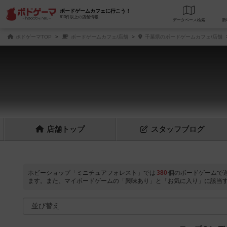
ボードゲームカフェに行こう！
610件以上の店舗情報
データベース
検
ボドゲーマTOP
ボードゲームカフェ/店舗
千葉県のボードゲームカフェ/店舗
店舗
トップ
スタッフ
ブログ
ホビーショップ「ミニチュアフォレスト」では
380
個のボードゲームで
ます。また、マイボードゲームの「興味あり」と「お気に入り」に該当