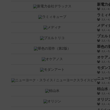
新電力
2人～
ラミィ
2人～
メディ
3人～
プエル
2人～
翠色の
2人～
オケア
2人～
モダン
3人～
ニュー
2人～
枯山水
（
2人～
オリジ
2人～
ミシシ