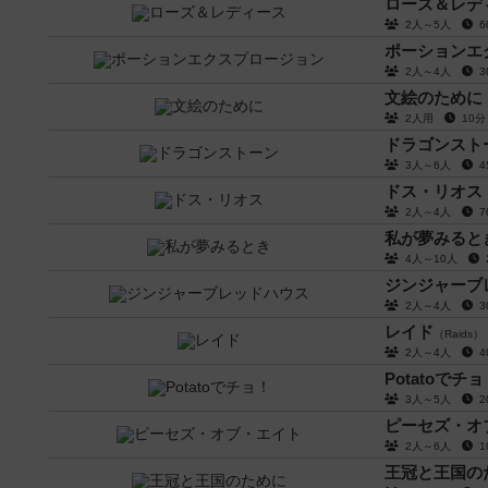
ローズ＆レデ
2人～5人
ポーションエ
2人～4人
文絵のために
2人用
10
ドラゴンスト
3人～6人
ドス・リオス
2人～4人
私が夢みると
4人～10人
ジンジャーブ
2人～4人
レイド
（Raids）
2人～4人
Potatoでチ
3人～5人
ピーセズ・オ
2人～6人
王冠と王国の