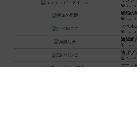
3人～
琥珀の
2人～
ヒベル
3人～
海賊組
3人～
逃げゾ
1人～
アニュ
2人～
子猫ち
3人～
10ミ
2人～