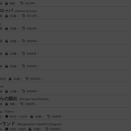
前後
8歳～
2013年～
ロッパ
（Airlines Europe）
前後
10歳～
2011年～
e）
前後
12歳～
1962年～
）
前後
10歳～
2006年～
前後
10歳～
2006年～
）
前後
10歳～
2009年～
～90分
14歳～
2016年～
nts）
前後
10歳～
2008年～
らの脱出
（Escape from Atlantis）
前後
8歳～
1986年～
ム
（Totem）
4人
60分～120分
10歳～
1995年～
ンランド
（Morgenland / Aladdin's Dragons）
5人
60分～90分
10歳～
2000年～