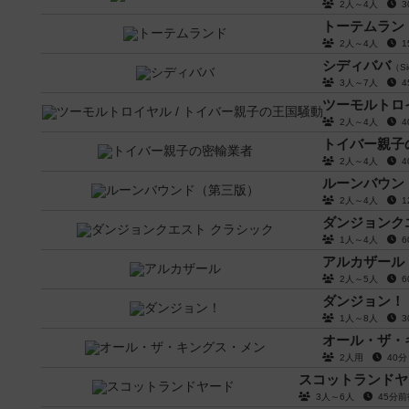
2人～4人
トーテムラン
2人～4人
シディババ
（Si
3人～7人
ツーモルトロイ
2人～4人
トイバー親子
2人～4人
ルーンバウン
2人～4人
ダンジョンク
1人～4人
アルカザール
2人～5人
ダンジョン！
1人～8人
オール・ザ・
2人用
40
スコットランドヤ
3人～6人
45分