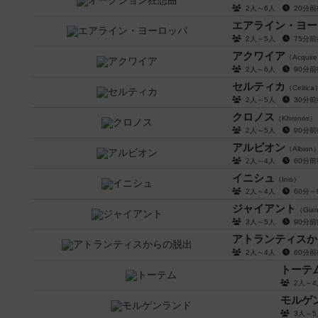
2人～6人
20分
エアライン・ヨー
2人～5人
75分
アクワイア
（Acquir
2人～6人
90分
セルティカ
（Celtica
2人～5人
30分
クロノス
（Khronos）
2人～5人
90分
アルビオン
（Albion
2人～4人
60分
イニシュ
（Inis）
2人～4人
60分
ジャイアント
（Gia
3人～5人
90分
アトランティスか
2人～4人
60分
トーテ
2人～
モルゲ
3人～