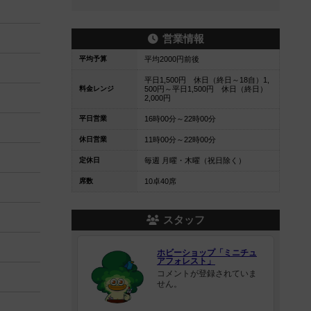
営業情報
平均予算
平均2000円前後
平日1,500円 休日（終日～18自）1,
料金レンジ
500円～平日1,500円 休日（終日）
2,000円
平日営業
16時00分～22時00分
休日営業
11時00分～22時00分
定休日
毎週 月曜・木曜（祝日除く）
席数
10卓40席
スタッフ
ホビーショップ「ミニチュ
アフォレスト」
コメントが登録されていま
せん。