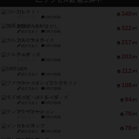
コレクト！
340
PT
紹介文なし
1件の投稿
無限まちがいさがし
322
PT
紹介文あり
2件の投稿
ガルフストライク
217
PT
紹介文あり
1件の投稿
クルティボ
203
PT
紹介文なし
1件の投稿
1809
112
PT
紹介文あり
1件の投稿
ファースト・イン・フライト
108
PT
紹介文あり
3件の投稿
モズビ－ズ・レイダ－ズ
94
PT
紹介文あり
1件の投稿
テンプテーション
79
PT
紹介文なし
2件の投稿
インドネシア
78
PT
紹介文あり
2件の投稿