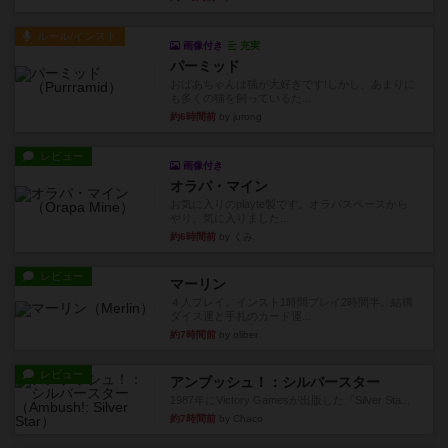
ルール/インスト
画像付き
充実
パーミッド
おばあちゃんは猫が大好きです!しかし、あまりに
も多くの猫を飼っているた...
約6時間前
by jurong
レビュー
画像付き
オラパ・マイン
お気に入りのplayte製です。オラパスペースから
やり、気に入りました...
約6時間前
by くみ
レビュー
マーリン
４人プレイ。インスト1時間プレイ2時間半。結構
ダイス運と手札のカード運...
約7時間前
by oliber
レビュー
アンブッシュ！：シルバースター
1987年にVictory Gamesが出版した『Silver Sta...
約7時間前
by Chaco