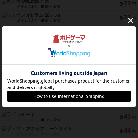
宵と暁の呪文書
75
PT
紹介文あり
8件の投稿
リスボン・トラム 28
73
PT
紹介文あり
9件の投稿
アマナイト
73
PT
紹介文なし
1件の投稿
ブラヴェスト
66
PT
紹介文なし
1件の投稿
スペクタキュラー
60
PT
紹介文なし
1件の投稿
スモールワールド
59
PT
紹介文あり
13件の投稿
ギャンブラー
58
PT
紹介文なし
2件の投稿
Bitter End ブタペスト救出作戦
52
PT
紹介文なし
1件の投稿
ラピード
46
PT
紹介文なし
1件の投稿
ザ・フラッフィー・ライト
44
PT
紹介文なし
0件の投稿