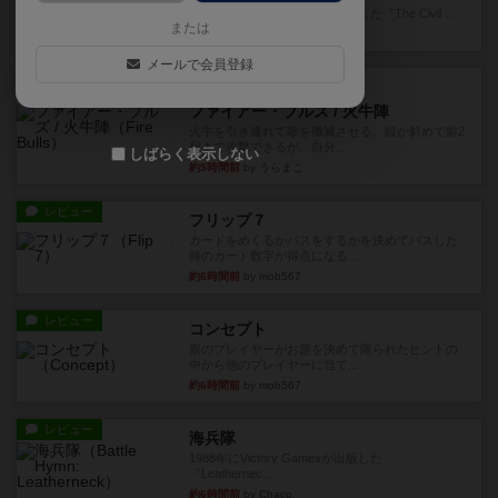
1983年にVictory Gamesが出版した『The Civil ...
または
約3時間前
by Chaco
メールで会員登録
レビュー
画像付き
ファイアー・ブルズ / 火牛陣
火牛を引き連れて敵を殲滅させる。縦か斜めで前2
列まで攻撃できるが、自分...
しばらく表示しない
約5時間前
by うらまこ
レビュー
フリップ７
カードをめくるかパスをするかを決めてパスした
時のカード数字が得点になる...
約6時間前
by mob567
レビュー
コンセプト
親のプレイヤーがお題を決めて限られたヒントの
中から他のプレイヤーに当て...
約6時間前
by mob567
レビュー
海兵隊
1988年にVictory Gamesが出版した
『Leathernec...
約6時間前
by Chaco