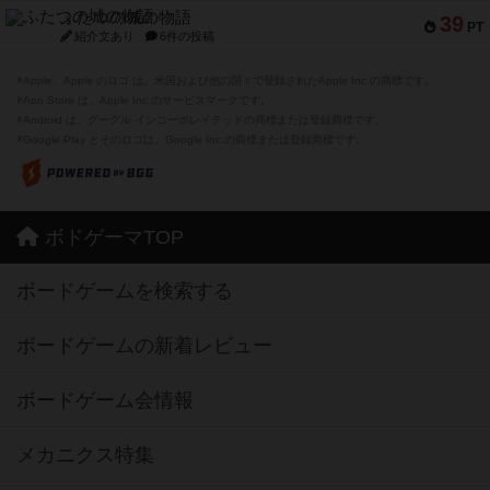
ふたつの城の物語
39
PT
紹介文あり
6件の投稿
※Apple、Apple のロゴ は、米国および他の国々で登録されたApple Inc.の商標です。
※App Store は、Apple Inc.のサービスマークです。
※Android は、グーグル インコーポレイテッドの商標または登録商標です。
※Google Play とそのロゴは、Google Inc.の商標または登録商標です。
ボドゲーマTOP
ボードゲームを検索する
ボードゲームの新着レビュー
ボードゲーム会情報
メカニクス特集