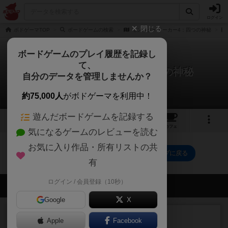
ログイン
閉じる
ボドゲーマTOP
ボードゲームの検索
モンスターメーカー4：四つの神秘
ボードゲームのプレイ履歴を記録し
て、
モンスターメーカー4：四つの神秘
自分のデータを管理しませんか？
0件のリプレイ日記
約75,000人
がボドゲーマを利用中！
遊んだボードゲームを記録する
1
2
7
トップ
画像
動画
レビュー
カフェ
気になるゲームのレビューを読む
お気に入り作品・所有リストの共
モンスターメーカー4：四つの神秘のトップに戻る
有
ログイン / 会員登録（10秒）
会員の新しい投稿
Google
X
レビュー
充実
Apple
Facebook
南北戦争