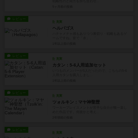
戦略性のど両方を持ち合わせ...
5ヶ月前
の投稿
レビュー
充実
ヘルパゴス
ハチャメチャ感もありつつ裏切り・戦略もあるゲ
ームですね。皆で「水」、「...
1年以上前
の投稿
レビュー
充実
カタン：5-6人用追加セット
いつものメンバーが5人だったので、こちらの5-6
人用カタンを購入しまし...
1年以上前
の投稿
レビュー
充実
ツォルキン：マヤ神聖歴
ワーカープレイスメントが苦手な自分が唯一楽し
めた作品です。何故かと考え...
2年弱前
の投稿
レビュー
充実