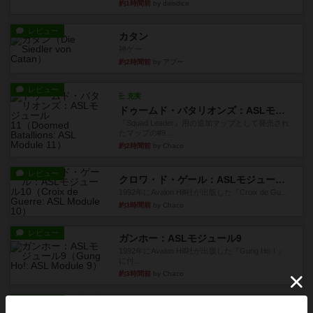
約1時間前
by daisdice
レビュー
カタン
神ゲー
約2時間前
by アプー
レビュー
充実
ドゥームド・バタリオンズ：ASLモジュール11
『Squad Leader』用の追加マップとして発売され
たマップの#9...
約2時間前
by Chaco
レビュー
クロワ・ド・ゲール：ASLモジュール10
1992年にAvalon Hill社が出版した『Croix de Gu...
約3時間前
by Chaco
レビュー
ガンホー：ASLモジュール9
1992年にAvalon Hill社が出版した『Gung Ho！』
に付...
約3時間前
by Chaco
レビュー
コード・オブ・ブシドー：ASLモジュール8