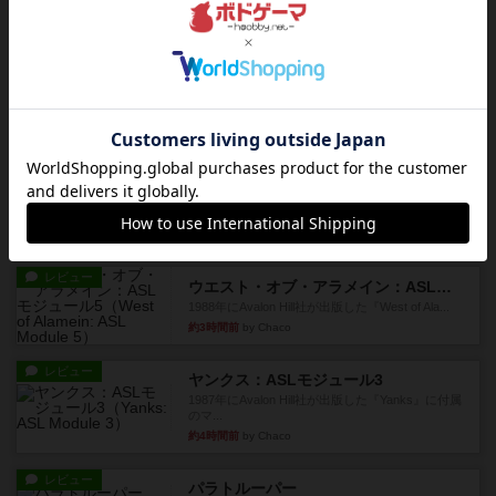
1991年にAvalon Hill社が出版した『Code of Bus...
約3時間前
by Chaco
レビュー
ザ・ラスト・フラー：ASLモジュール6
『Squad Leader』用の追加マップとして発売され
たマップ#11...
約3時間前
by Chaco
レビュー
ホロウレギオンズ：ASLモジュール7
1989年にAvalon Hill社が出版した『Hollow Legi...
約3時間前
by Chaco
レビュー
ウエスト・オブ・アラメイン：ASLモジュール5
1988年にAvalon Hill社が出版した『West of Ala...
約3時間前
by Chaco
レビュー
ヤンクス：ASLモジュール3
1987年にAvalon Hill社が出版した『Yanks』に付属
のマ...
約4時間前
by Chaco
レビュー
パラトルーパー