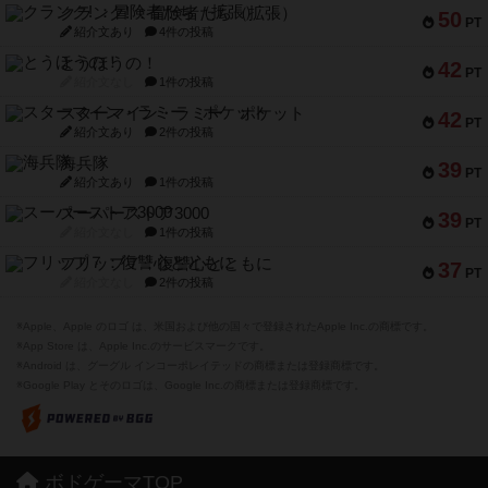
クランク! ：冒険者たち（拡張）
50
PT
紹介文あり
4件の投稿
とうほうの！
42
PT
紹介文なし
1件の投稿
スターマイン・ラミー ポケット
42
PT
紹介文あり
2件の投稿
海兵隊
39
PT
紹介文あり
1件の投稿
スーパーストア3000
39
PT
紹介文なし
1件の投稿
フリップ７：復讐心とともに
37
PT
紹介文なし
2件の投稿
※Apple、Apple のロゴ は、米国および他の国々で登録されたApple Inc.の商標です。
※App Store は、Apple Inc.のサービスマークです。
※Android は、グーグル インコーポレイテッドの商標または登録商標です。
※Google Play とそのロゴは、Google Inc.の商標または登録商標です。
ボドゲーマTOP