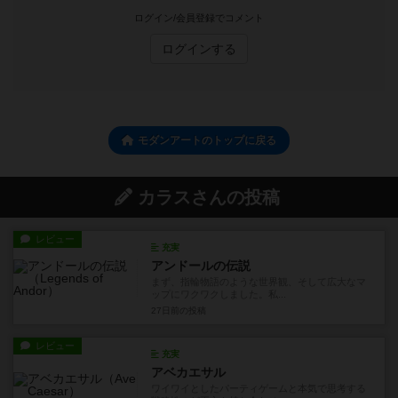
ログイン/会員登録でコメント
ログインする
モダンアートのトップに戻る
カラスさんの投稿
レビュー
充実
アンドールの伝説
まず、指輪物語のような世界観、そして広大なマ
ップにワクワクしました。私...
27日前
の投稿
レビュー
充実
アベカエサル
ワイワイとしたパーティゲームと本気で思考する