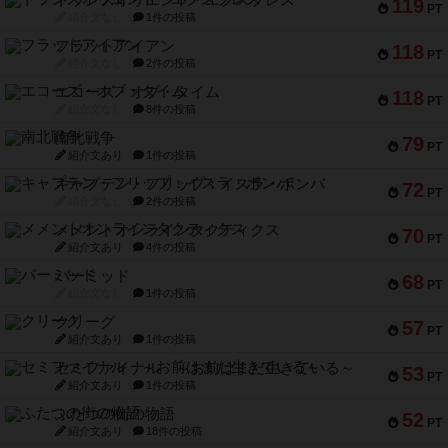
トランスオリエント・エクスプレス
119
PT
紹介文なし
1件の投稿
フラットアイアン
118
PT
紹介文なし
2件の投稿
エコーズ・オブ・タイム
118
PT
紹介文なし
8件の投稿
南北戦争
79
PT
紹介文あり
1件の投稿
キャプテン・フリップ：イスラ・ボンバ
72
PT
紹介文なし
2件の投稿
メメントオンラインタクティクス
70
PT
紹介文あり
4件の投稿
パーミッド
68
PT
紹介文なし
1件の投稿
クリーグ
57
PT
紹介文あり
1件の投稿
セミファイナル ～お前はまだ生きている～
53
PT
紹介文あり
1件の投稿
ふたつの街の物語
52
PT
紹介文あり
18件の投稿