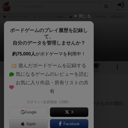
ログイン
閉じる
ボドゲーマTOP
ボードゲームの検索
モダンアート（2025年版）の通販/商品詳
ボードゲームのプレイ履歴を記録し
て、
モダンアート
自分のデータを管理しませんか？
カラスさんのレビュー
約75,000人
がボドゲーマを利用中！
遊んだボードゲームを記録する
10
4
64
303
トップ
画像
動画
レビュー
カフェ
気になるゲームのレビューを読む
お気に入り作品・所有リストの共
547名
7名
0
2年弱前
有
ログイン / 会員登録（10秒）
さすが競りゲームの原点にして頂点。競りそのものの面白
さが凝縮されたゲームだと思います。
Google
X
Apple
Facebook