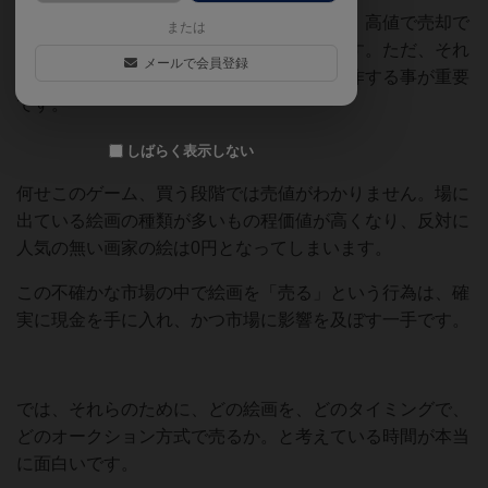
このゲームはオークションがテーマなので、高値で売却で
または
きそうな絵画を安く買う事が主ではあります。ただ、それ
メールで会員登録
と同じくらいに絵画を売る行為や市場を操作する事が重要
です。
しばらく表示しない
何せこのゲーム、買う段階では売値がわかりません。場に
出ている絵画の種類が多いもの程価値が高くなり、反対に
人気の無い画家の絵は0円となってしまいます。
この不確かな市場の中で絵画を「売る」という行為は、確
実に現金を手に入れ、かつ市場に影響を及ぼす一手です。
では、それらのために、どの絵画を、どのタイミングで、
どのオークション方式で売るか。と考えている時間が本当
に面白いです。