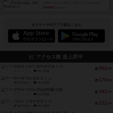
1986年にAvalon Hill社が出版した『Paratrooper...
約4時間前
by Chaco
ボドゲーマのアプリ版はこちら
アクセス数 急上昇中
リワイルド：サウスアメリカ
552
PT
紹介文なし
2件の投稿
マーケットフレッシュ
170
PT
紹介文あり
1件の投稿
ファイアー・ブルズ / 火牛陣
141
PT
紹介文なし
1件の投稿
ワン・トゥ・ファイブ
122
PT
紹介文あり
1件の投稿