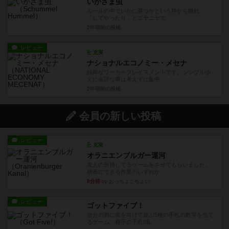
いかさま虫
ルールの中でいかに勝つかという枠から離れ、
「してやったり」とニヤニヤで...
2年弱前
の投稿
レビュー
充実
ナショナルエコノミー・メセナ
純粋なワーカープレイスメントです。シンプルゆ
えに余計な事は考えずに集中...
2年弱前
の投稿
会員の新しい投稿
レビュー
充実
オラニエンブルガー運河
友人の所持してるゲームをさせてもらいました。
順番にできる作業のいずれか...
8分前
by おっちょこちょい
レビュー
ゴットファイブ！
自分の前に背を向けて並ぶ5枚の手札の数字を当て
るゲーム。相手の手札/場...