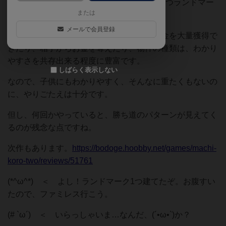
い）、稼いだお金で物件を建て、最終的に3つランドマー
または
クを建てたら勝利です。
メールで会員登録
他の物件を持ってるとコンボが決まってお金を大量獲得で
きたり、相手からお金を奪えたり、物件の種類は、わかり
やすさを共存出来る程度に豊富です。
しばらく表示しない
なので、子供にもわかりやすく、そんなに重たくもないの
に、やりごたえは十分です。
但し、何回かやっていると、勝ち道のパターンが見えてく
るのが残念な点ですね。
次作もあります。
https://bodoge.hoobby.net/games/machi-
koro-two/reviews/51761
(*^ω^*) ＜ よし！ランドマーク1つ建てたぞ。お腹すい
たので、ファミレス行こう。
(# `ω´) ＜ いらっしゃいま…なんだ、(´•⁠ω•⁠`)か？