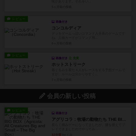
味があります。それをい...
5ヶ月前
の投稿
レビュー
画像付き
コンコルディア
デッキゲームっぽいコマンド入手系のゲームです
ね。人物カードがコマンド用...
6ヶ月前
の投稿
レビュー
画像付き
充実
ホットストリーク
着ぐるみを着た４人がレースをする予想ゲームで
すが、ルールは分かりやすく...
7ヶ月前
の投稿
会員の新しい投稿
レビュー
画像付き
アグリコラ：牧場の動物たち THE BIG BOX
長らく積みゲーになってましたが、腰を据えてプ
レイできましたのでやってみ...
32分前
by くみ