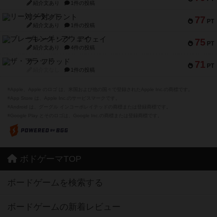
紹介文あり
1件の投稿
リー対グラント
77
PT
紹介文あり
1件の投稿
ブレーキング・アウェイ
75
PT
紹介文あり
4件の投稿
ザ・フラッド
71
PT
紹介文なし
1件の投稿
※Apple、Apple のロゴ は、米国および他の国々で登録されたApple Inc.の商標です。
※App Store は、Apple Inc.のサービスマークです。
※Android は、グーグル インコーポレイテッドの商標または登録商標です。
※Google Play とそのロゴは、Google Inc.の商標または登録商標です。
ボドゲーマTOP
ボードゲームを検索する
ボードゲームの新着レビュー