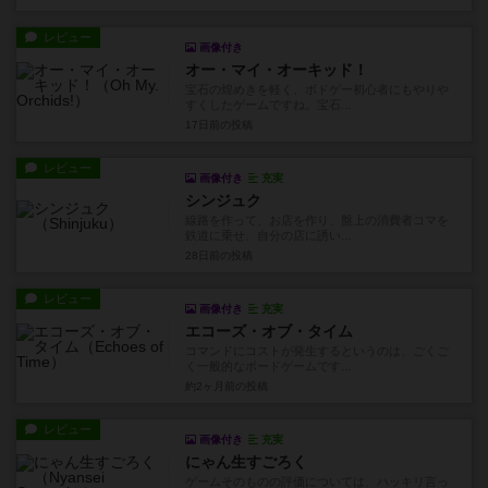
レビュー
画像付き
オー・マイ・オーキッド！
宝石の煌めきを軽く、ボドゲー初心者にもやりや
すくしたゲームですね。宝石...
17日前
の投稿
レビュー
画像付き
充実
シンジュク
線路を作って、お店を作り、盤上の消費者コマを
鉄道に乗せ、自分の店に誘い...
28日前
の投稿
レビュー
画像付き
充実
エコーズ・オブ・タイム
コマンドにコストが発生するというのは、ごくご
く一般的なボードゲームです...
約2ヶ月前
の投稿
レビュー
画像付き
充実
にゃん生すごろく
ゲームそのものの評価については、ハッキリ言っ