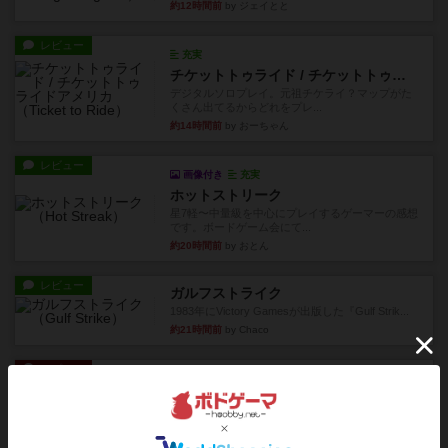
約12時間前
by ジェイとと
レビュー
充実
チケットトゥライド / チケットトゥライドアメリカ
デジタルソロプレイ。元祖チケライ？マップがた
くさん出てるからどれをプレ...
約14時間前
by おーちゃん
レビュー
画像付き
充実
ホットストリーク
星7軽〜中量級を中心にプレイするゲーマーの感想
です。ボードゲーム会にて...
約20時間前
by おとん
レビュー
ガルフストライク
1983年にVictory Gamesが出版した『Gulf Strik...
約21時間前
by Chaco
リプレイ
画像付き
ディジットコード
やっぱり論理ゲームは面白い。息子とリプレイし
ました。息子の勝ち。これリ...