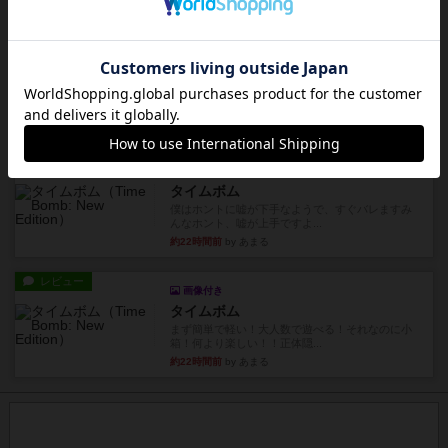
約21時間前
by くみ
リプレイ
充実
アルゴ
アルゴがとても好きで、たぶんプレイ回数が最も
多いゲームです。なんといっ...
約21時間前
by おとん
リプレイ
画像付き
タイムボム
僕はホントに嘘が下手なようで、すぐバレますみ
んなホント、嘘が上手ですよ...
約22時間前
by あまる
レビュー
画像付き
タイムボム
まず簡単で軽い！大人数で遊べる！それなのに小
箱！何より楽しい！！正体隠...
約22時間前
by あまる