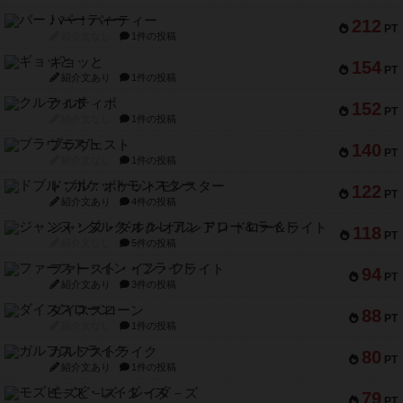
バー！パーティー
212
PT
紹介文なし
1件の投稿
ギョッと
154
PT
紹介文あり
1件の投稿
クルティボ
152
PT
紹介文なし
1件の投稿
ブラヴェスト
140
PT
紹介文なし
1件の投稿
ドブル：ポケットモンスター
122
PT
紹介文あり
4件の投稿
ジャンヌ・ダルク-オルレアン ドロー＆ライト
118
PT
紹介文なし
5件の投稿
ファースト・イン・フライト
94
PT
紹介文あり
3件の投稿
ダイススローン
88
PT
紹介文なし
1件の投稿
ガルフストライク
80
PT
紹介文あり
1件の投稿
モズビ－ズ・レイダ－ズ
79
PT