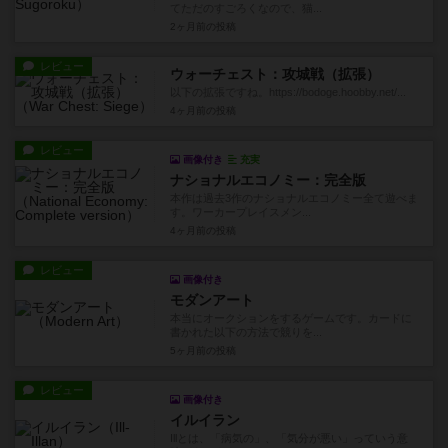
てただのすごろくなので、猫...
2ヶ月前
の投稿
レビュー
ウォーチェスト：攻城戦（拡張）
以下の拡張ですね。https://bodoge.hoobby.net/...
4ヶ月前
の投稿
レビュー
画像付き
充実
ナショナルエコノミー：完全版
本作は過去3作のナショナルエコノミー全て遊べま
す。ワーカープレイスメン...
4ヶ月前
の投稿
レビュー
画像付き
モダンアート
本当にオークションをするゲームです。カードに
書かれた以下の方法で競りを...
5ヶ月前
の投稿
レビュー
画像付き
イルイラン
Illとは、「病気の」、「気分が悪い」っていう意