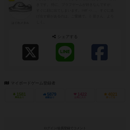
きです。 特に、ブラフゲームが好きなんですが、
すぐに顔に出てしまいます。ｼｮﾎﾞｰﾝ…。 すぐに逃
げ出す癖があるのは、ご愛嬌で。💧 皆さん、よろ
しく。
はぐれメタル
シェアする
マイボードゲーム登録者
1581
5879
1422
4021
興味あり
経験あり
お気に入り
持ってる
ログイン/会員登録でコメント