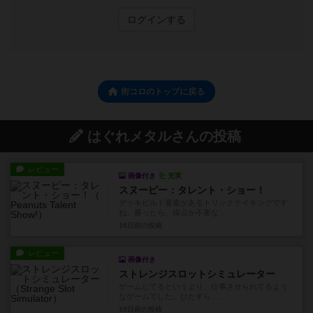
ログインする
街コロのトップに戻る
はぐれメタルさんの投稿
レビュー
画像付き
充実
スヌーピー：タレント・ショー！
デッキビルド要素があるトリックテイキングです
ね。勝ったら、得点か不要な...
16日前
の投稿
レビュー
画像付き
ストレンジスロットシミュレーター
ゲームしてるというより、仕事させられてるよう
なゲームでした。ひたすら、...
16日前
の投稿