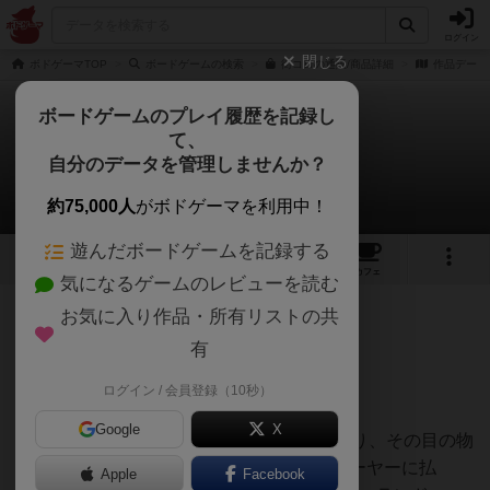
ログイン
閉じる
ボドゲーマTOP
ボードゲームの検索
街コロの通販/商品詳細
作品データ
ボードゲームのプレイ履歴を記録し
て、
街コロ
自分のデータを管理しませんか？
はぐれメタルさんのレビュー
約75,000人
がボドゲーマを利用中！
遊んだボードゲームを記録する
21
2
79
322
トップ
画像
動画
レビュー
カフェ
気になるゲームのレビューを読む
お気に入り作品・所有リストの共
307名
0名
0
1年以上前
有
ログイン / 会員登録（10秒）
拡大再生産ゲームの決定版ですね。
Google
X
サイコロを1個（物件を拡張すると2個）振り、その目の物
件のサービス料を貰い（或いは、他のプレーヤーに払
Apple
Facebook