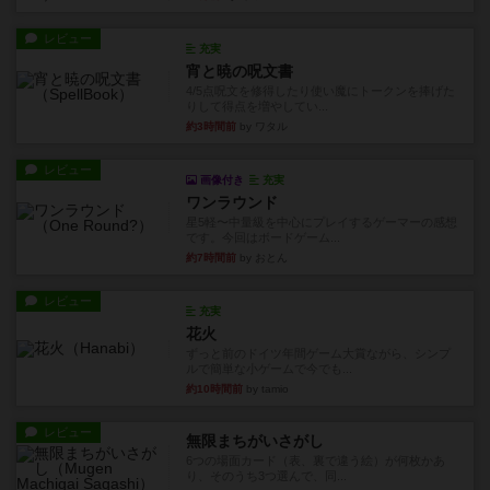
レビュー
充実
宵と暁の呪文書
4/5点呪文を修得したり使い魔にトークンを捧げた
りして得点を増やしてい...
約3時間前
by ワタル
レビュー
画像付き
充実
ワンラウンド
星5軽〜中量級を中心にプレイするゲーマーの感想
です。今回はボードゲーム...
約7時間前
by おとん
レビュー
充実
花火
ずっと前のドイツ年間ゲーム大賞ながら、シンプ
ルで簡単な小ゲームで今でも...
約10時間前
by tamio
レビュー
無限まちがいさがし
6つの場面カード（表、裏で違う絵）が何枚かあ
り、そのうち3つ選んで、同...