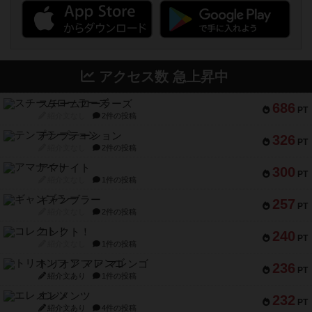
アクセス数 急上昇中
スチームローラーズ
686
PT
紹介文なし
2件の投稿
テンプテーション
326
PT
紹介文なし
2件の投稿
アマナイト
300
PT
紹介文なし
1件の投稿
ギャンブラー
257
PT
紹介文なし
2件の投稿
コレクト！
240
PT
紹介文なし
1件の投稿
トリオンフ ア マレンゴ
236
PT
紹介文あり
1件の投稿
エレメンツ
232
PT
紹介文あり
4件の投稿