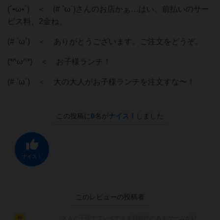
(´•⁠ω•⁠`) ＜ (# `ω´)さんのお店かぁ…はい、前払いのサー
ビス料、2金ね。
(# `ω´) ＜ ありがとうございます。ご注文をどうぞ。
(*^ω^*) ＜ お子様ランチ！
(# `ω´) ＜ 大の大人がお子様ランチを注文すな〜！
この投稿に
0
名が
ナイス！
しました
ナイス！
このレビューの投稿者
大人と子供でプレイできる戦略性のあるゲームが好
神