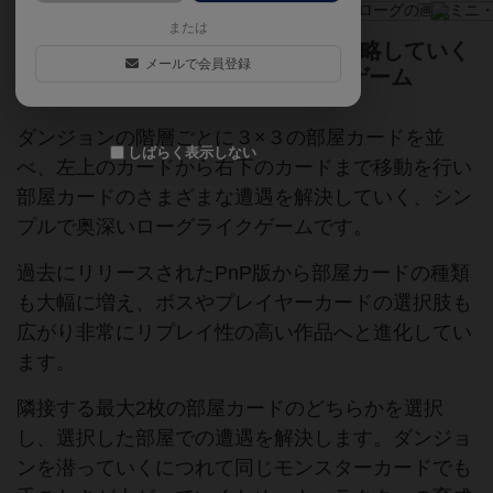
または
３×３に配置されたダンジョンを攻略していく
メールで会員登録
「ミニ」だけど立派な「ローグ」ゲーム
ダンジョンの階層ごとに３×３の部屋カードを並
しばらく表示しない
べ、左上のカードから右下のカードまで移動を行い
部屋カードのさまざまな遭遇を解決していく、シン
プルで奥深いローグライクゲームです。
過去にリリースされたPnP版から部屋カードの種類
も大幅に増え、ボスやプレイヤーカードの選択肢も
広がり非常にリプレイ性の高い作品へと進化してい
ます。
隣接する最大2枚の部屋カードのどちらかを選択
し、選択した部屋での遭遇を解決します。ダンジョ
ンを潜っていくにつれて同じモンスターカードでも