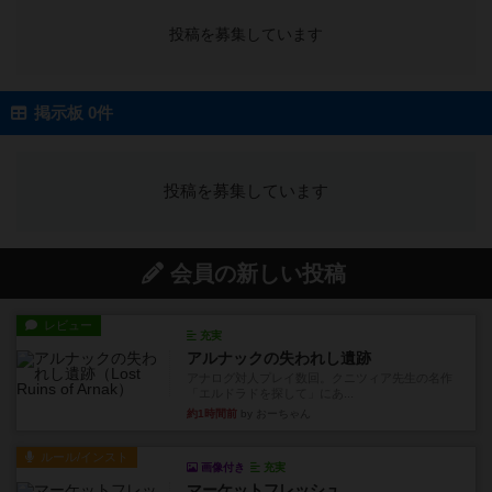
投稿を募集しています
掲示板 0件
投稿を募集しています
会員の新しい投稿
レビュー
充実
アルナックの失われし遺跡
アナログ対人プレイ数回。クニツィア先生の名作
「エルドラドを探して」にあ...
約1時間前
by おーちゃん
ルール/インスト
画像付き
充実
マーケットフレッシュ