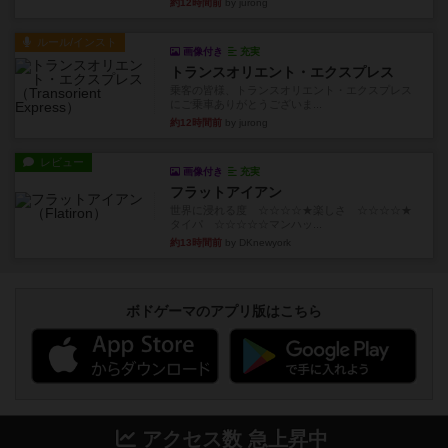
約12時間前
by jurong
ルール/インスト
画像付き
充実
トランスオリエント・エクスプレス
乗客の皆様、トランスオリエント・エクスプレス
にご乗車ありがとうございま...
約12時間前
by jurong
レビュー
画像付き
充実
フラットアイアン
世界に浸れる度 ☆☆☆☆★楽しさ ☆☆☆☆★
タイパ ☆☆☆☆☆マンハッ...
約13時間前
by DKnewyork
ボドゲーマのアプリ版はこちら
アクセス数 急上昇中