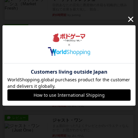
目的あなたの店先に農産物の木箱を戦略的に積み
重ねて在庫を最大化し、競合...
約5時間前
by jurong
レビュー
メメントオンラインタクティクス
どんどん物量が増えて大変になっていく押し付け
合いが楽しいゲーム盛り上が...
約5時間前
by nekomanma222
レビュー
ヘックメック
サイコロゲームです1から5までの数字と芋虫がか
かれたダイス。これを振っ...
約7時間前
by みいやん
レビュー
ハゲタカのえじき
超有名なゲームですが、初めてプレイしました。1
から15までのカードがプ...
約7時間前
by みいやん
レビュー
ジャスト・ワン
まぁ面白かった‼️よくテレビとかのバラエティなん
かで、お題がわからずに...
約7時間前
by みいやん