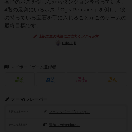
各階のボスを倒しながらダンジョンを潜っていき、
4階の最奥にいるボス「Og's Remains」を倒し、彼
の持っている宝石を手に入れることがこのゲームの
最終目標です。
上記文章の執筆にご協力くださった方
miya_ji
マイボードゲーム登録者
2
0
1
2
興味あり
経験あり
お気に入り
持ってる
テーマ/フレーバー
ファンタジー（Fantasy）
世界観/基本テーマ
冒険（Adventure）
ゲームの基本目的