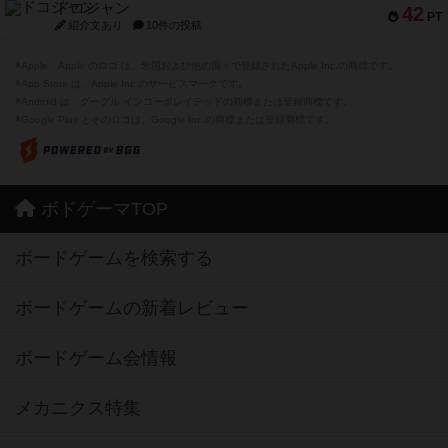
ドコジャン
42
PT
紹介文あり
10件の投稿
※Apple、Apple のロゴ は、米国および他の国々で登録されたApple Inc.の商標です。
※App Store は、Apple Inc.のサービスマークです。
※Android は、グーグル インコーポレイテッドの商標または登録商標です。
※Google Play とそのロゴは、Google Inc.の商標または登録商標です。
ボドゲーマTOP
ボードゲームを検索する
ボードゲームの新着レビュー
ボードゲーム会情報
メカニクス特集