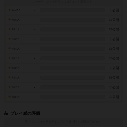
レーティングを行うには
ログイン
が必要です
-
非公開
10点の人
-
非公開
9点の人
-
非公開
8点の人
-
非公開
7点の人
-
非公開
6点の人
-
非公開
5点の人
-
非公開
4点の人
-
非公開
3点の人
-
非公開
2点の人
-
非公開
1点の人
プレイ感の評価
トグルスイッチを押すとプレイ感（
※
）の投票ができます