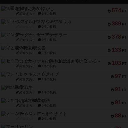
無限まちがいさがし
574
PT
紹介文あり
2件の投稿
リワイルド：サウスアメリカ
389
PT
紹介文なし
2件の投稿
アンダー・ザ・テーブラー
378
PT
紹介文あり
1件の投稿
宵と暁の呪文書
133
PT
紹介文あり
8件の投稿
セミファイナル ～お前はまだ生きている～
103
PT
紹介文あり
1件の投稿
ワン・トゥ・ファイブ
97
PT
紹介文あり
1件の投稿
南北戦争
91
PT
紹介文あり
1件の投稿
ふたつの城の物語
91
PT
紹介文あり
6件の投稿
ノームズ・アット・ナイト
88
PT
紹介文なし
1件の投稿
マーリン