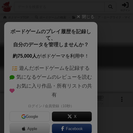
ログイン
閉じる
ボドゲーマTOP
ボードゲームの検索
ミニ・ローグ：ア・ローグライク・マイ
ボードゲームのプレイ履歴を記録し
て、
自分のデータを管理しませんか？
ミニ・ローグ
約75,000人
がボドゲーマを利用中！
Mini Rogue
遊んだボードゲームを記録する
気になるゲームのレビューを読む
お気に入り作品・所有リストの共
有
5
トップ
画像
動画
レビュー
カフェ
ログイン / 会員登録（10秒）
Google
X
Apple
Facebook