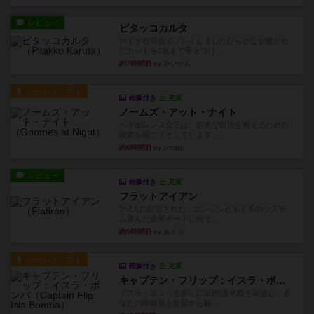
レビュー
ピタッコカルタ
ボドゲ相席会でプレイしましたひらがなが書かれ
たカードを2枚まで手をつけ...
約7時間前
by みいやん
ルール/インスト
画像付き
充実
ノームズ・アット・ナイト
ベネボレンス女王は、忠実な臣民を称えるための
祝宴を開こうとしています。...
約8時間前
by jurong
レビュー
画像付き
充実
フラットアイアン
1~2人に限定された、エンジンビルド系のシステ
ム選んだ企業ボードに街で...
約9時間前
by あくり
ルール/インスト
画像付き
充実
キャプテン・フリップ：イスラ・ボンバ
イスラ・ボンバを探しに出航!潜水艦を装備し、あ
なたの乗組員を監獄から解...