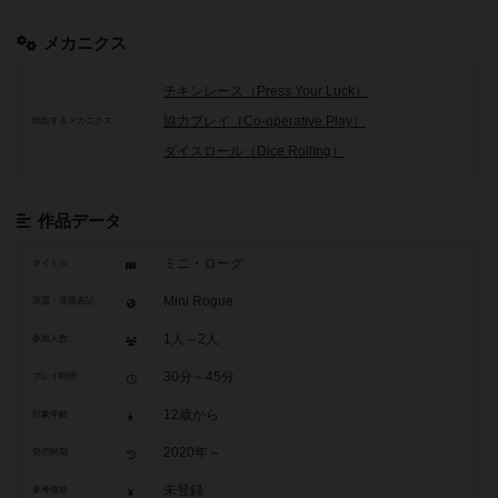
メカニクス
チキンレース（Press Your Luck）
協力プレイ（Co-operative Play）
頻出するメカニクス
ダイスロール（Dice Rolling）
作品データ
ミニ・ローグ
タイトル
Mini Rogue
原題・英題表記
1人～2人
参加人数
30分～45分
プレイ時間
12歳から
対象年齢
2020年～
発売時期
未登録
参考価格