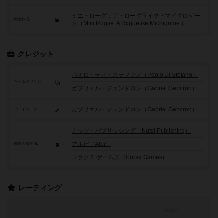
ミニ・ローグ：ア・ローグライク・マイクロゲー
関連作品
ム（Mini Rogue: A Roguelike Microgame ）
クレジット
パオロ・ディ・ステファノ（Paolo Di Stefano）
ゲームデザイン
ガブリエル・ジェンドロン（Gabriel Gendron）
ガブリエル・ジェンドロン（Gabriel Gendron）
アートワーク
ナッツ・パブリッシング（Nuts! Publishing）
アルビ（Albi）
関連企業/団体
コラクス ゲームズ（Corax Games）
レーティング