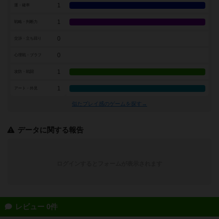
1
運・確率
1
戦略・判断力
0
交渉・立ち回り
0
心理戦・ブラフ
1
攻防・戦闘
1
アート・外見
似たプレイ感のゲームを探す→
データに関する報告
ログインするとフォームが表示されます
レビュー 0件