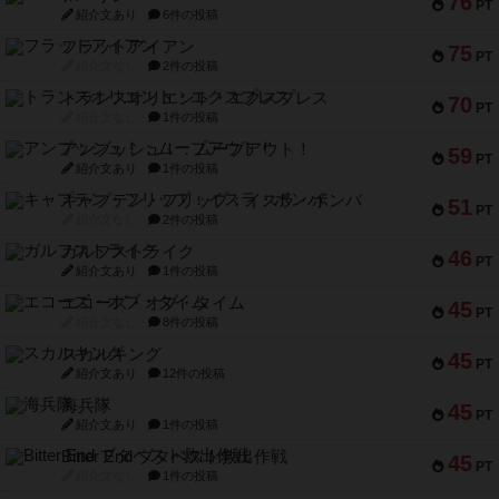
76
PT
紹介文あり
6件の投稿
フラットアイアン
75
PT
紹介文なし
2件の投稿
トランスオリエント・エクスプレス
70
PT
紹介文なし
1件の投稿
アンブッシュ！：ムーブアウト！
59
PT
紹介文あり
1件の投稿
キャプテン・フリップ：イスラ・ボンバ
51
PT
紹介文なし
2件の投稿
ガルフストライク
46
PT
紹介文あり
1件の投稿
エコーズ・オブ・タイム
45
PT
紹介文なし
8件の投稿
スカルキング
45
PT
紹介文あり
12件の投稿
海兵隊
45
PT
紹介文あり
1件の投稿
Bitter End ブタペスト救出作戦
45
PT
紹介文なし
1件の投稿