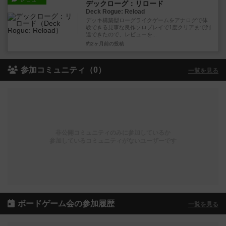
デックローグ：リロード
Deck Rogue: Reload
デッキ構築型ローグライクゲームをアナログで体
験できる見事な良作ソロプレイで1度クリアまで到
達できたので、レビューを...
約2ヶ月前
の投稿
参加コミュニティ（0）
一覧を見る
非公開コミュニティのみに参加しているか
参加しているコミュニティがないユーザーです
ボードゲーム会の参加履歴
一覧を見る