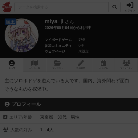
ログイン
miya_ji
さん
国王
2026年05月04日から利用中
57個
マイボードゲーム
0件
参加コミュニティ
未設定
ウェブページ
トップ
ゲーム一覧
マイリスト
投稿履歴
ボ
ドゲ
会
コミュニティ
主にソロボドゲを遊んでいる人です。国内、海外問わず面白
そうなものを探求中。
プロフィール
エリア/年齡
東京都 30代 男性
人数の好み
1～4人