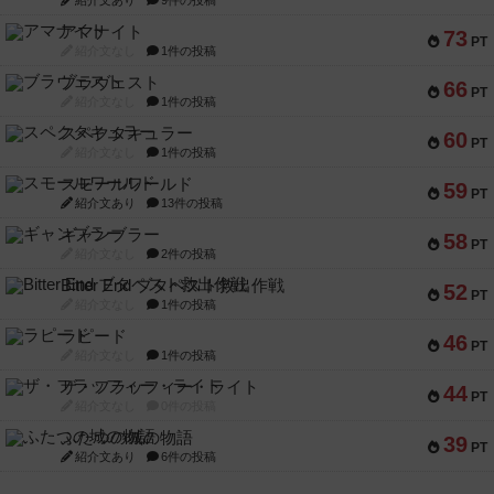
紹介文あり
9件の投稿
アマナイト
73
PT
紹介文なし
1件の投稿
ブラヴェスト
66
PT
紹介文なし
1件の投稿
スペクタキュラー
60
PT
紹介文なし
1件の投稿
スモールワールド
59
PT
紹介文あり
13件の投稿
ギャンブラー
58
PT
紹介文なし
2件の投稿
Bitter End ブタペスト救出作戦
52
PT
紹介文なし
1件の投稿
ラピード
46
PT
紹介文なし
1件の投稿
ザ・フラッフィー・ライト
44
PT
紹介文なし
0件の投稿
ふたつの城の物語
39
PT
紹介文あり
6件の投稿