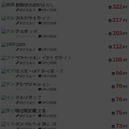
無限まちがいさがし
322
PT
紹介文あり
2件の投稿
ガルフストライク
217
PT
紹介文あり
1件の投稿
クルティボ
203
PT
紹介文なし
1件の投稿
1809
112
PT
紹介文あり
1件の投稿
ファースト・イン・フライト
108
PT
紹介文あり
3件の投稿
モズビ－ズ・レイダ－ズ
94
PT
紹介文あり
1件の投稿
テンプテーション
79
PT
紹介文なし
2件の投稿
インドネシア
78
PT
紹介文あり
2件の投稿
宵と暁の呪文書
75
PT
紹介文あり
8件の投稿
リスボン・トラム 28
73
PT