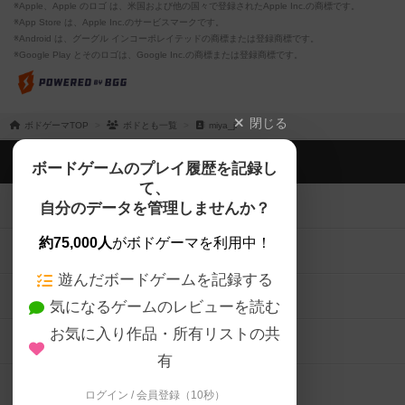
※Apple、Apple のロゴ は、米国および他の国々で登録されたApple Inc.の商標です。
※App Store は、Apple Inc.のサービスマークです。
※Android は、グーグル インコーポレイテッドの商標または登録商標です。
※Google Play とそのロゴは、Google Inc.の商標または登録商標です。
閉じる
ボドゲーマTOP
ボドとも一覧
miya_ji
ボドゲーマTOP
ボードゲームのプレイ履歴を記録し
て、
ボードゲームを検索する
自分のデータを管理しませんか？
約75,000人
がボドゲーマを利用中！
ボードゲームの新着レビュー
遊んだボードゲームを記録する
ボードゲーム会情報
気になるゲームのレビューを読む
お気に入り作品・所有リストの共
メカニクス特集
有
掲示板・トピックス
ログイン / 会員登録（10秒）