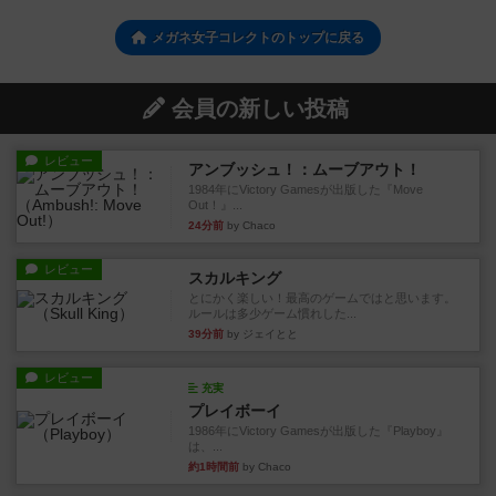
メガネ女子コレクトのトップに戻る
会員の新しい投稿
レビュー
アンブッシュ！：ムーブアウト！
1984年にVictory Gamesが出版した『Move
Out！』...
24分前
by Chaco
レビュー
スカルキング
とにかく楽しい！最高のゲームではと思います。
ルールは多少ゲーム慣れした...
39分前
by ジェイとと
レビュー
充実
プレイボーイ
1986年にVictory Gamesが出版した『Playboy』
は、...
約1時間前
by Chaco