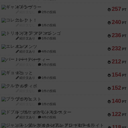
ギャンブラー
257
PT
紹介文なし
2件の投稿
コレクト！
240
PT
紹介文なし
1件の投稿
トリオンフ ア マレンゴ
236
PT
紹介文あり
1件の投稿
エレメンツ
232
PT
紹介文あり
4件の投稿
バー！パーティー
212
PT
紹介文なし
1件の投稿
ギョッと
154
PT
紹介文あり
1件の投稿
クルティボ
152
PT
紹介文なし
1件の投稿
ブラヴェスト
140
PT
紹介文なし
1件の投稿
ドブル：ポケットモンスター
122
PT
紹介文あり
4件の投稿
ジャンヌ・ダルク-オルレアン ドロー＆ライト
118