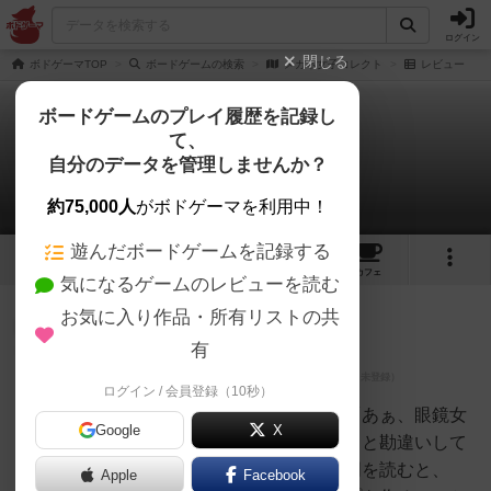
ログイン
閉じる
ボドゲーマTOP
ボードゲームの検索
メガネ女子コレクト
レビュー
ボードゲームのプレイ履歴を記録し
て、
メガネ女子コレクト
自分のデータを管理しませんか？
2件のレビュー
約75,000人
がボドゲーマを利用中！
遊んだボードゲームを記録する
2
2
6
トップ
画像
動画
レビュー
カフェ
気になるゲームのレビューを読む
お気に入り作品・所有リストの共
神
243名
1名
0
充実
有
ログイン / 会員登録（10秒）
稲妻老人
最初にこのゲームを見た時に、「あぁ、眼鏡女
Google
X
子をナンパするゲームなんだな」と勘違いして
いました。ところがよくよく説明を読むと、
Apple
Facebook