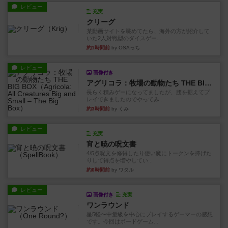
レビュー
充実
クリーグ
某動画サイトを眺めてたら、海外の方が紹介して
いた2人対戦型のダイスゲー...
約1時間前
by OSAっち
レビュー
画像付き
アグリコラ：牧場の動物たち THE BIG BOX
長らく積みゲーになってましたが、腰を据えてプ
レイできましたのでやってみ...
約3時間前
by くみ
レビュー
充実
宵と暁の呪文書
4/5点呪文を修得したり使い魔にトークンを捧げた
りして得点を増やしてい...
約6時間前
by ワタル
レビュー
画像付き
充実
ワンラウンド
星5軽〜中量級を中心にプレイするゲーマーの感想
です。今回はボードゲーム...