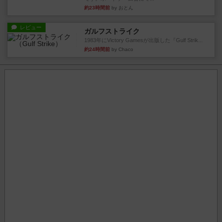
約23時間前
by おとん
レビュー
ガルフストライク
1983年にVictory Gamesが出版した『Gulf Strik...
約24時間前
by Chaco