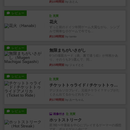
約10時間前
by おとん
レビュー
充実
花火
ずっと前のドイツ年間ゲーム大賞ながら、シンプ
ルで簡単な小ゲームで今でも...
約13時間前
by tamio
レビュー
無限まちがいさがし
6つの場面カード（表、裏で違う絵）が何枚かあ
り、そのうち3つ選んで、同...
約15時間前
by ジェイとと
レビュー
充実
チケットトゥライド / チケットトゥライドアメリカ
デジタルソロプレイ。元祖チケライ？マップがた
くさん出てるからどれをプレ...
約17時間前
by おーちゃん
レビュー
画像付き
充実
ホットストリーク
星7軽〜中量級を中心にプレイするゲーマーの感想
です。ボードゲーム会にて...