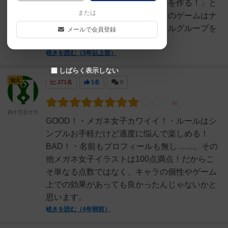
「メガネ女子のアイドルグループを作る！」と
または
いう事に気付きました。そう、このゲームはナ
ンパのゲームではなくて、アイドルグループを
メールで会員登録
プロデュースするゲームだ...
続きを読む（3年以上前）
しばらく表示しない
仙人
271名
1名
0
四十万五十六
GOOD！・メガネ女子カワイイ！・ルールはシ
ンプルお手軽だけど適度に悩んで楽しめる！
BAD！・名前もプロフィールも無し……。その
他メガネ女子イラストは100点満点！だからこ
そ単なる点数ではなく、キャラの個性やゲーム
上での効果があっても良かったんじゃないかと
思います。
続きを読む（4年弱前）