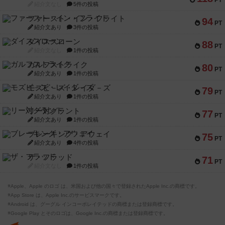
PT
紹介文なし
5件の投稿
ファースト・イン・フライト
94
PT
紹介文あり
3件の投稿
ダイススローン
88
PT
紹介文なし
1件の投稿
ガルフストライク
80
PT
紹介文あり
1件の投稿
モズビ－ズ・レイダ－ズ
79
PT
紹介文あり
1件の投稿
リー対グラント
77
PT
紹介文あり
1件の投稿
ブレーキング・アウェイ
75
PT
紹介文あり
4件の投稿
ザ・フラッド
71
PT
紹介文なし
1件の投稿
※Apple、Apple のロゴ は、米国および他の国々で登録されたApple Inc.の商標です。
※App Store は、Apple Inc.のサービスマークです。
※Android は、グーグル インコーポレイテッドの商標または登録商標です。
※Google Play とそのロゴは、Google Inc.の商標または登録商標です。