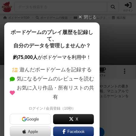
ログイン
閉じる
ボドゲーマTOP
ボードゲームの検索
メガネ女子コレクト
掲示板
ボードゲームのプレイ履歴を記録し
て、
メガネ女子コレクト
自分のデータを管理しませんか？
0件の掲示板
約75,000人
がボドゲーマを利用中！
遊んだボードゲームを記録する
2
2
6
トップ
画像
動画
レビュー
カフェ
気になるゲームのレビューを読む
ログインするとメガネ女子コレクトに関する掲示板の作成やコメントの書き
お気に入り作品・所有リストの共
込みが出来るようになります。ルールの疑問やエラッタ情報、マニュアルで
は判断し辛い曖昧な表記等について会員同士で自由にコミュニケーションを
有
とることが出来ます。
ログイン / 会員登録（10秒）
ログイン/無料会員登録
Google
X
Apple
Facebook
メガネ女子コレクトのトップに戻る