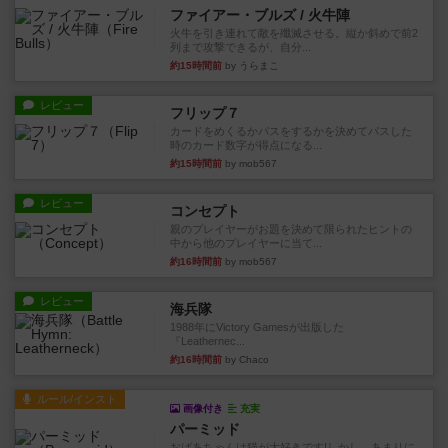
ファイアー・ブルズ / 火牛陣
火牛を引き連れて敵を殲滅させる。縦か斜めで前2
列まで攻撃できるが、自分...
約15時間前
by うらまこ
レビュー
フリップ７
カードをめくるかパスをするかを決めてパスした
時のカード数字が得点になる...
約15時間前
by mob567
レビュー
コンセプト
親のプレイヤーがお題を決めて限られたヒントの
中から他のプレイヤーに当て...
約16時間前
by mob567
レビュー
海兵隊
1988年にVictory Gamesが出版した
『Leathernec...
約16時間前
by Chaco
ルール/インスト
画像付き
充実
パーミッド
おばあちゃんは猫が大好きです!しかし、あまりに