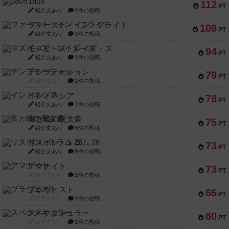
1809
112
PT
紹介文あり
1件の投稿
ファースト・イン・フライト
108
PT
紹介文あり
3件の投稿
モズビ－ズ・レイダ－ズ
94
PT
紹介文あり
1件の投稿
テンプテーション
79
PT
紹介文なし
2件の投稿
インドネシア
78
PT
紹介文あり
2件の投稿
宵と暁の呪文書
75
PT
紹介文あり
8件の投稿
リスボン・トラム 28
73
PT
紹介文あり
9件の投稿
アマナイト
73
PT
紹介文なし
1件の投稿
ブラヴェスト
66
PT
紹介文なし
1件の投稿
スペクタキュラー
60
PT
紹介文なし
1件の投稿