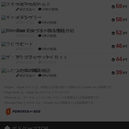
スモールワールド
59
PT
紹介文あり
13件の投稿
ギャンブラー
58
PT
紹介文なし
2件の投稿
Bitter End ブタペスト救出作戦
52
PT
紹介文なし
1件の投稿
ラピード
46
PT
紹介文なし
1件の投稿
ザ・フラッフィー・ライト
44
PT
紹介文なし
0件の投稿
ふたつの城の物語
39
PT
紹介文あり
6件の投稿
※Apple、Apple のロゴ は、米国および他の国々で登録されたApple Inc.の商標です。
※App Store は、Apple Inc.のサービスマークです。
※Android は、グーグル インコーポレイテッドの商標または登録商標です。
※Google Play とそのロゴは、Google Inc.の商標または登録商標です。
ボドゲーマTOP