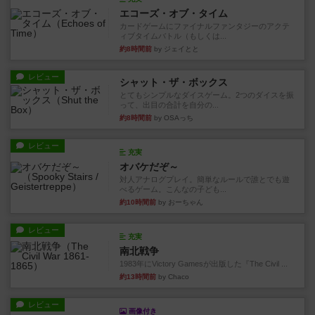
エコーズ・オブ・タイム
カードゲームにファイナルファンタジーのアクテ
ィブタイムバトル（もしくは...
約8時間前
by ジェイとと
レビュー
シャット・ザ・ボックス
とてもシンプルなダイスゲーム。2つのダイスを振
って、出目の合計を自分の...
約8時間前
by OSAっち
レビュー
充実
オバケだぞ～
対人アナログプレイ。簡単なルールで誰とでも遊
べるゲーム。こんなの子ども...
約10時間前
by おーちゃん
レビュー
充実
南北戦争
1983年にVictory Gamesが出版した『The Civil ...
約13時間前
by Chaco
レビュー
画像付き