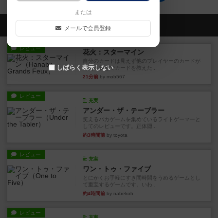
または
会員の新しい投稿
メールで会員登録
レビュー
花火：スターマイン
自分のカードは見えず他のプレイヤーのカードが
しばらく表示しない
見える状態でカードを教えた...
21分前
by mob567
レビュー
充実
アンダー・ザ・テーブラー
笑えるバカゲームを集めているライトゲーマーと
してのレビューです。正体隠...
約3時間前
by toyota
レビュー
充実
ワン・トゥ・ファイブ
とにかくお手軽にすき間時間をうめるゲームとし
て重宝するゲームです。いわ...
約4時間前
by nabekoh
レビュー
充実