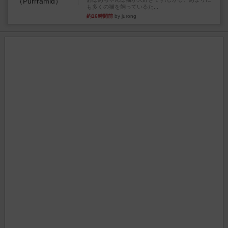
も多くの猫を飼っているた...
約16時間前
by jurong