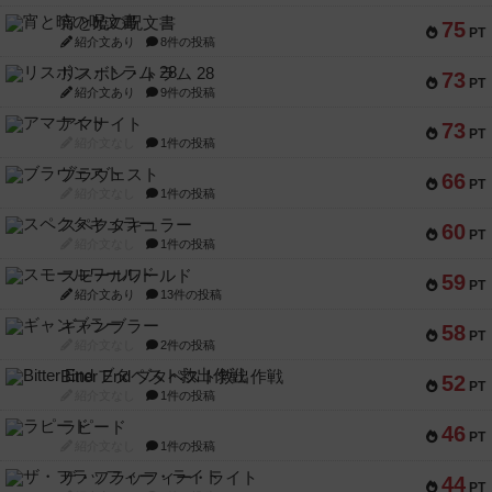
宵と暁の呪文書
75
PT
紹介文あり
8件の投稿
リスボン・トラム 28
73
PT
紹介文あり
9件の投稿
アマナイト
73
PT
紹介文なし
1件の投稿
ブラヴェスト
66
PT
紹介文なし
1件の投稿
スペクタキュラー
60
PT
紹介文なし
1件の投稿
スモールワールド
59
PT
紹介文あり
13件の投稿
ギャンブラー
58
PT
紹介文なし
2件の投稿
Bitter End ブタペスト救出作戦
52
PT
紹介文なし
1件の投稿
ラピード
46
PT
紹介文なし
1件の投稿
ザ・フラッフィー・ライト
44
PT