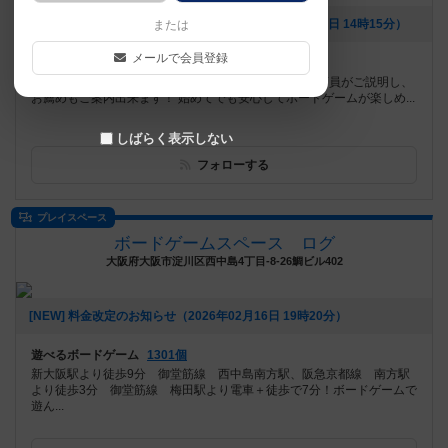
[NEW] お得な料金プランの新設です！（2026年07月28日 14時15分）
または
メールで会員登録
遊べるボードゲーム
921個
武蔵小金井駅より徒歩7分！ ルールが分からなくても店員がご説明し、
お薦めもご案内出来ます！ 始めてでも安心してボードゲームが楽しめ...
しばらく表示しない
フォローする
プレイスペース
ボードゲームスペース ログ
大阪府大阪市淀川区西中島4丁目-8-26鯛ビル402
[NEW] 料金改定のお知らせ（2026年02月16日 19時20分）
遊べるボードゲーム
1301個
新大阪駅より徒歩9分 御堂筋線 西中島南方駅、阪急京都線 南方駅
より徒歩3分 御堂筋線 梅田駅より電車＋徒歩で7分！ボードゲームで
遊ん...