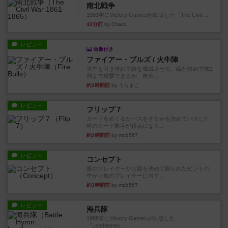
南北戦争
1983年にVictory Gamesが出版した『The Civil ...
42分前
by Chaco
レビュー
画像付き
ファイアー・ブルズ / 火牛陣
火牛を引き連れて敵を殲滅させる。縦か斜めで前2
列まで攻撃できるが、自分...
約3時間前
by うらまこ
レビュー
フリップ７
カードをめくるかパスをするかを決めてパスした
時のカード数字が得点になる...
約3時間前
by mob567
レビュー
コンセプト
親のプレイヤーがお題を決めて限られたヒントの
中から他のプレイヤーに当て...
約3時間前
by mob567
レビュー
海兵隊
1988年にVictory Gamesが出版した
『Leathernec...