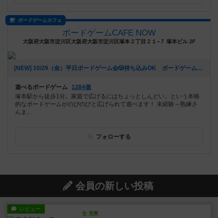
ボードゲームカフェ
ボードゲームCAFE NOW
大阪府大阪市淀川区大阪府大阪市淀川区塚本２丁目２１−７ 塚本ビル 2F
[NEW] 10/29（金）平日ボードゲーム会🎲持ち込みOK ボードゲームCAFENOW主催《初心者さん、おひとりでの参加歓迎!!》（2021年10月22日 11時04分）
遊べるボードゲーム
1284個
塚本駅から徒歩1分。家庭で広げるにはちょっとしんどい。という本格
的なボードゲームがのびのびと広げられて遊べます！ 未経験～熟練さ
んま...
フォローする
会員の新しい投稿
レビュー
充実