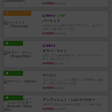
約3時間前
by Chaco
ルール/インスト
画像付き
充実
パーミッド
おばあちゃんは猫が大好きです!しかし、あまりに
も多くの猫を飼っているた...
約3時間前
by jurong
レビュー
画像付き
オラパ・マイン
お気に入りのplayte製です。オラパスペースから
やり、気に入りました...
約4時間前
by くみ
レビュー
マーリン
４人プレイ。インスト1時間プレイ2時間半。結構
ダイス運と手札のカード運...
約5時間前
by oliber
レビュー
アンブッシュ！：シルバースター
1987年にVictory Gamesが出版した『Silver Sta...
約5時間前
by Chaco