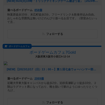
[NEW] 9/24(火)19時「トリックテイキングゲーム遊ぼう会」（2024年08月26日 17時22分）
遊べるボードゲーム
858個
秋葉原徒歩10分、末広町徒歩2分。フリードリンク＆飲食持込み自由。
おしゃれな雰囲気は無いけどのんびり遊べるお店です。（部室みたいっ
て言...
フォローする
ボードゲームカフェ
ボードゲームカフェ7Gold
大阪府東大阪市小若江4-12-14
[NEW] 【2023/12/17（日）13：00～】第１回七金ウォーハンマー部（2023年12月06日 16時25分）
遊べるボードゲーム
2069個
近畿大学東大阪キャンパスから徒歩2分。近鉄長瀬駅より徒歩10分。２
階はラグマット席になっており、靴を脱いで家のようにゆったりとくつ
ろげ...
フォローする