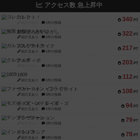
アクセス数 急上昇中
コレクト！
340
PT
紹介文なし
1件の投稿
無限まちがいさがし
322
PT
紹介文あり
2件の投稿
ガルフストライク
217
PT
紹介文あり
1件の投稿
クルティボ
203
PT
紹介文なし
1件の投稿
1809
112
PT
紹介文あり
1件の投稿
ファースト・イン・フライト
108
PT
紹介文あり
3件の投稿
モズビ－ズ・レイダ－ズ
94
PT
紹介文あり
1件の投稿
テンプテーション
79
PT
紹介文なし
2件の投稿
インドネシア
78
PT
紹介文あり
2件の投稿