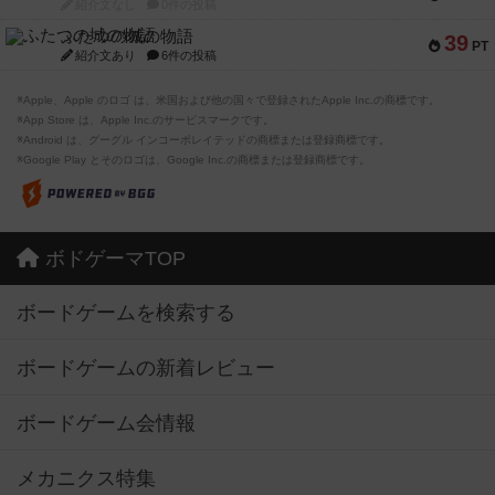
紹介文なし
0件の投稿
ふたつの城の物語
39
PT
紹介文あり
6件の投稿
※Apple、Apple のロゴ は、米国および他の国々で登録されたApple Inc.の商標です。
※App Store は、Apple Inc.のサービスマークです。
※Android は、グーグル インコーポレイテッドの商標または登録商標です。
※Google Play とそのロゴは、Google Inc.の商標または登録商標です。
ボドゲーマTOP
ボードゲームを検索する
ボードゲームの新着レビュー
ボードゲーム会情報
メカニクス特集