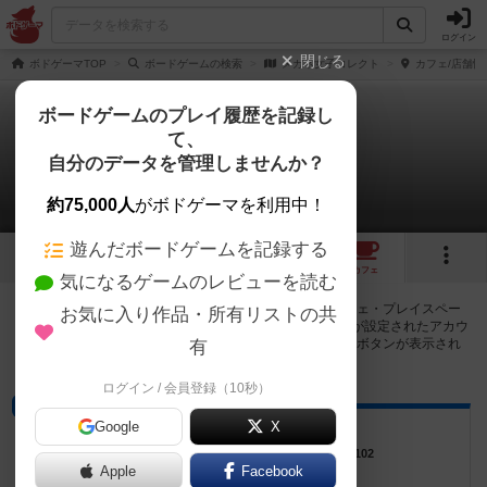
ログイン
閉じる
ボドゲーマTOP
ボードゲームの検索
メガネ女子コレクト
カフェ/店舗情
ボードゲームのプレイ履歴を記録し
て、
メガネ女子コレクト
自分のデータを管理しませんか？
6店のカフェ/スペースが提供中
約75,000人
がボドゲーマを利用中！
遊んだボードゲームを記録する
2
2
6
トップ
画像
動画
レビュー
カフェ
気になるゲームのレビューを読む
メガネ女子コレクトで遊ぶことができるボードゲームカフェ・プレイスペー
お気に入り作品・所有リストの共
スが6店登録されています。公開プロフィールの都道府県が設定されたアカウ
ントでログインすると、同じ都道府県内の店舗に絞り込むボタンが表示され
有
ます。
ログイン / 会員登録（10秒）
ボードゲームカフェ
Google
X
Brett
東京都小金井市本町3-8-10 グランコートB1F102
Apple
Facebook