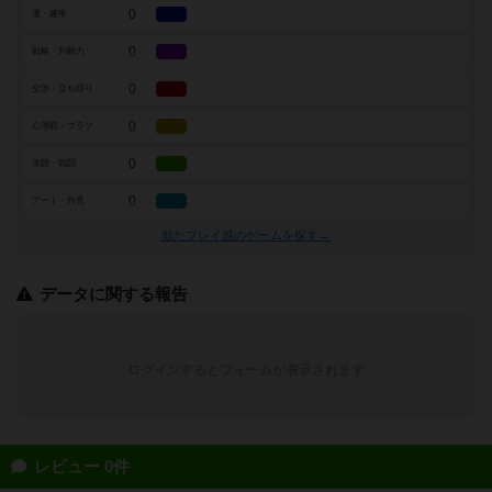
0
運・確率
0
戦略・判断力
0
交渉・立ち回り
0
心理戦・ブラフ
0
攻防・戦闘
0
アート・外見
似たプレイ感のゲームを探す→
データに関する報告
ログインするとフォームが表示されます
レビュー 0件