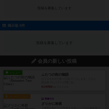
投稿を募集しています
掲示板 0件
投稿を募集しています
会員の新しい投稿
レビュー
ふたつの街の物語
タイルを4×4で並べて街づくりします。ただし、
街は各プレイヤーの間にあ...
約1時間前
by ジェイとと
ルール/インスト
画像付き
ざりかに将棋
３種類の駒だけが登場する超シンプルな将棋系ゲ