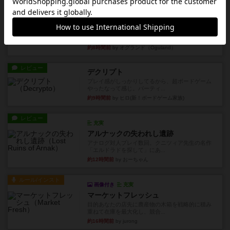
レビュー
ニューオールド
ボードゲームを1,000個以上持っているユーザー視
点で良かった点と悪か...
約8時間前
by オグランド（Oguland）
レビュー
デクリプト
プレイ感がしっかりしてるから、超ボードゲーム
やったなって感じ。パーティ...
約9時間前
by ヒロ(新！ボードゲーム家族)
レビュー
充実
アルナックの失われし遺跡
アナログ対人プレイ数回。クニツィア先生の名作
「エルドラドを探して」にあ...
約12時間前
by おーちゃん
ルール/インスト
画像付き
充実
マーケットフレッシュ
目的あなたの店先に農産物の木箱を戦略的に積み
重ねて在庫を最大化し、競合...
約16時間前
by jurong