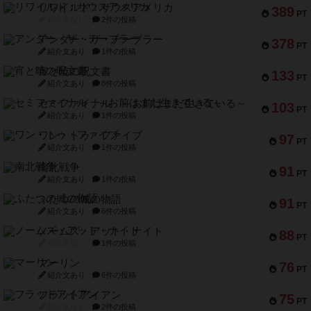
リワイルド：サウスアメリカ
389
PT
紹介文なし
2件の投稿
アンダー・ザ・テーブラー
378
PT
紹介文あり
1件の投稿
宵と暁の呪文書
133
PT
紹介文あり
8件の投稿
セミファイナル ～お前はまだ生きている～
103
PT
紹介文あり
1件の投稿
ワン・トゥ・ファイブ
97
PT
紹介文あり
1件の投稿
南北戦争
91
PT
紹介文あり
1件の投稿
ふたつの城の物語
91
PT
紹介文あり
6件の投稿
ノームズ・アット・ナイト
88
PT
紹介文なし
1件の投稿
マーリン
76
PT
紹介文あり
6件の投稿
フラットアイアン
75
PT
紹介文なし
2件の投稿