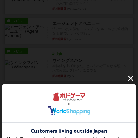
ーム入門作品です♪(＾＾)...
約2時間前
by あんちっく
レビュー
エージェントアベニュー
追いついたら勝ち。シンプルな ルールとで直感的
な 目的で、ボドゲ慣れし...
約2時間前
by daisdice
レビュー
充実
ウイングスパン
期待値を上げすぎた、というのが正直な感想。２
人で何度かプレイ。ここでも...
約3時間前
by S
レビュー
街コロ通
街コロとの違いは初めから二つサイコロを振れる
など、少しの違いはあるけれ...
約7時間前
by くみ
戦略やコツ
ニューオールド
ゲーム終了時に、「オールドカードとニューカー
ドのどちらもある」 状態に...
約8時間前
by オグランド（Oguland）