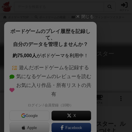
ログイン
閉じる
ボドゲーマTOP
ボードゲームの検索
マクドナルド フィンガーツイスター
ボードゲームのプレイ履歴を記録し
て、
自分のデータを管理しませんか？
マクドナルド フィンガーツイスター
約75,000人
がボドゲーマを利用中！
McDonald's Finger Twister
遊んだボードゲームを記録する
気になるゲームのレビューを読む
お気に入り作品・所有リストの共
有
1
10
トップ
画像
動画
レビュー
カフェ
ログイン / 会員登録（10秒）
Google
X
手軽に遊べる2人用フィンガーツイスター。ル
Apple
Facebook
ーレットを回して記された色に指をつけよ