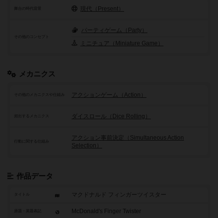
現代（Present）
舞台の時代背景
パーティゲーム（Party）
その他のコンセプト
ミニチュア（Miniature Game）
メカニクス
アクションゲーム（Action）
その他のメカニクスや仕組み
ダイスロール（Dice Rolling）
頻出するメカニクス
アクション事前決定（Simultaneous Action
行動に関する仕組み
Selection）
作品データ
マクドナルド フィンガーツイスター
タイトル
McDonald's Finger Twister
原題・英題表記