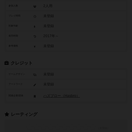
2人用
参加人数
未登録
プレイ時間
未登録
対象年齢
2017年～
発売時期
未登録
参考価格
クレジット
未登録
ゲームデザイン
未登録
アートワーク
ハズブロー（Hasbro）
関連企業/団体
レーティング