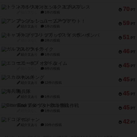
トランスオリエント・エクスプレス
70
PT
紹介文なし
1件の投稿
アンブッシュ！：ムーブアウト！
59
PT
紹介文あり
1件の投稿
キャプテン・フリップ：イスラ・ボンバ
51
PT
紹介文なし
2件の投稿
ガルフストライク
46
PT
紹介文あり
1件の投稿
エコーズ・オブ・タイム
45
PT
紹介文なし
8件の投稿
スカルキング
45
PT
紹介文あり
12件の投稿
海兵隊
45
PT
紹介文あり
1件の投稿
Bitter End ブタペスト救出作戦
45
PT
紹介文なし
1件の投稿
ドコジャン
42
PT
紹介文あり
10件の投稿