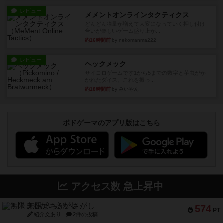
レビュー
メメントオンラインタクティクス
どんどん物量が増えて大変になっていく押し付け
合いが楽しいゲーム盛り上が...
約16時間前
by nekomanma222
レビュー
ヘックメック
サイコロゲームです1から5までの数字と芋虫がか
かれたダイス。これを振っ...
約18時間前
by みいやん
ボドゲーマのアプリ版はこちら
アクセス数 急上昇中
無限まちがいさがし
574
PT
紹介文あり
2件の投稿