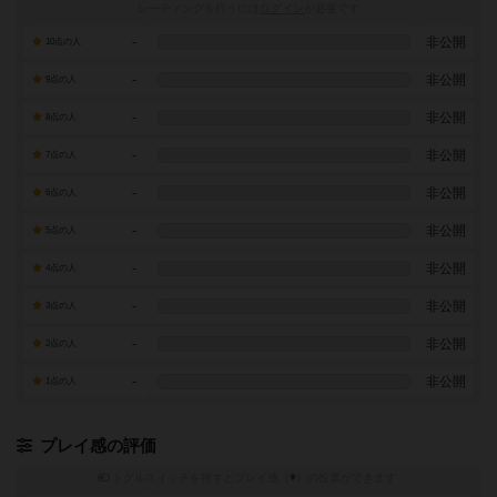
レーティングを行うには
ログイン
が必要です
-
非公開
10点の人
-
非公開
9点の人
-
非公開
8点の人
-
非公開
7点の人
-
非公開
6点の人
-
非公開
5点の人
-
非公開
4点の人
-
非公開
3点の人
-
非公開
2点の人
-
非公開
1点の人
プレイ感の評価
トグルスイッチを押すとプレイ感（
※
）の投票ができます