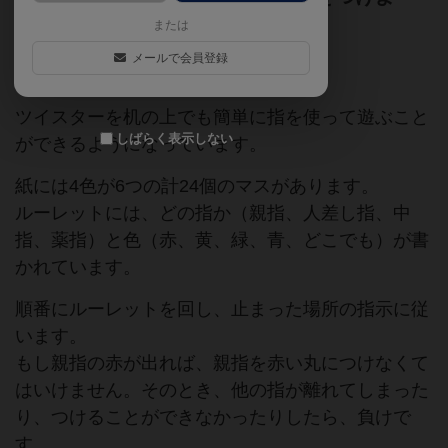
う！指が離れたら負け。
または
メールで会員登録
マクドナルド
ハッピーセット
ツイスターを机の上でも簡単に指を使って遊ぶこと
しばらく表示しない
ができるようになっています。
紙には4色が6つの計24個のマスがあります。
ルーレットには、どの指か（親指、人差し指、中
指、薬指）と色（赤、黄、緑、青、どこでも）が書
かれています。
順番にルーレットを回し、止まった場所の指示に従
います。
もし親指の赤が出れば、親指を赤い丸につけなくて
はいけません。そのとき、他の指が離れてしまった
り、つけることができなかったりしたら、負けで
す。