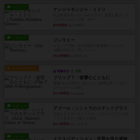
レビュー
ナンジャモンジャ・ミドリ
私は吃音を持っているのですが、友達と集まって
このゲームをした際、3ゲー...
約9時間前
by 155973
レビュー
ジンラミー
トランプで遊べる2人対戦の麻雀風ゲームです。
10枚の手札で、同じスーツ...
約10時間前
by OSAっち
ルール/インスト
画像付き
充実
フリップ７：復讐心とともに
概要Flip 7が復活しました――復讐を伴って!オリ
ジナルゲームの楽し...
約10時間前
by jurong
レビュー
アズール：シントラのステンドグラス
大好きなアズールシリーズ。ステンドグラスを作
っていきます✨1部より自由...
約11時間前
by しんたろ
レビュー
エクスペディション：世界を巡る冒険