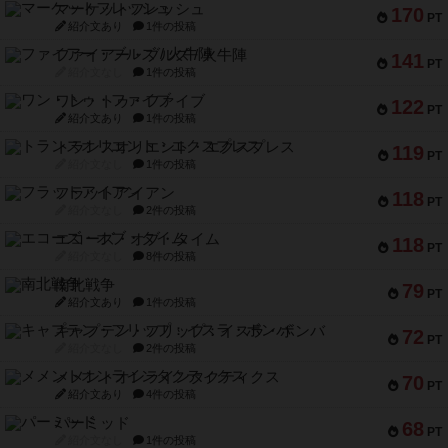
マーケットフレッシュ
170
PT
紹介文あり
1件の投稿
ファイアー・ブルズ / 火牛陣
141
PT
紹介文なし
1件の投稿
ワン・トゥ・ファイブ
122
PT
紹介文あり
1件の投稿
トランスオリエント・エクスプレス
119
PT
紹介文なし
1件の投稿
フラットアイアン
118
PT
紹介文なし
2件の投稿
エコーズ・オブ・タイム
118
PT
紹介文なし
8件の投稿
南北戦争
79
PT
紹介文あり
1件の投稿
キャプテン・フリップ：イスラ・ボンバ
72
PT
紹介文なし
2件の投稿
メメントオンラインタクティクス
70
PT
紹介文あり
4件の投稿
パーミッド
68
PT
紹介文なし
1件の投稿