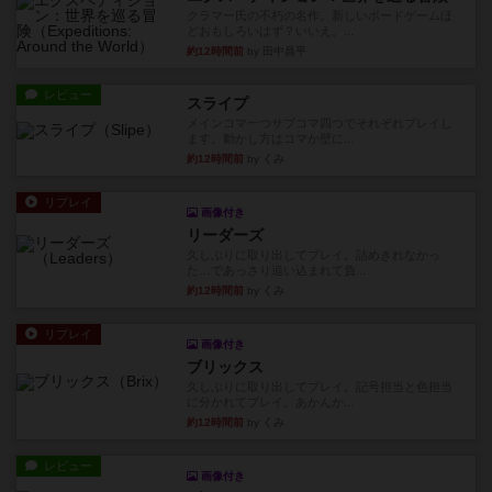
クラマー氏の不朽の名作。新しいボードゲームほ
どおもしろいはず？いいえ。...
約12時間前
by 田中昌平
レビュー
スライプ
メインコマ一つサブコマ四つでそれぞれプレイし
ます。動かし方はコマか壁に...
約12時間前
by くみ
リプレイ
画像付き
リーダーズ
久しぶりに取り出してプレイ。詰めきれなかっ
た…であっさり追い込まれて負...
約12時間前
by くみ
リプレイ
画像付き
ブリックス
久しぶりに取り出してプレイ。記号担当と色担当
に分かれてプレイ。あかんか...
約12時間前
by くみ
レビュー
画像付き