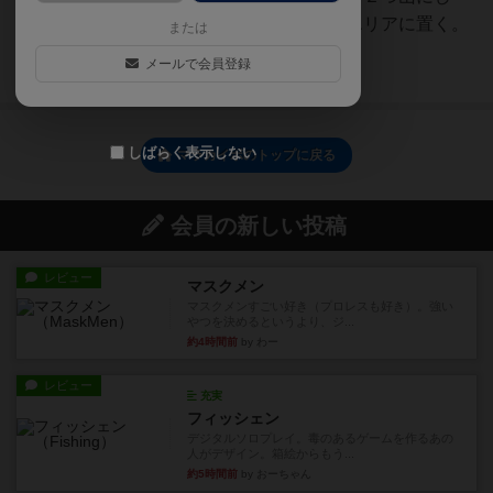
て、ゲームボードの指定されたエリアに置く。
または
③「クエストタイル」をシ...
メールで会員登録
続きを読む（2年以上前）
しばらく表示しない
マラカイボのトップに戻る
会員の新しい投稿
レビュー
マスクメン
マスクメンすごい好き（プロレスも好き）。強い
やつを決めるというより、ジ...
約4時間前
by わー
レビュー
充実
フィッシェン
デジタルソロプレイ。毒のあるゲームを作るあの
人がデザイン。箱絵からもう...
約5時間前
by おーちゃん