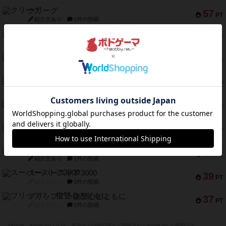
クリーグ
57
PT
紹介文あり
1件の投稿
セミファイナル ～お前はまだ生きている～
53
PT
紹介文あり
1件の投稿
ふたつの街の物語
52
PT
紹介文あり
18件の投稿
クランク! ：冒険者たち（拡張）
50
PT
紹介文あり
4件の投稿
とうほうの！
42
PT
紹介文なし
1件の投稿
スターマイン・ラミー ポケット
42
PT
紹介文あり
2件の投稿
海兵隊
39
PT
紹介文あり
1件の投稿
スーパーストア3000
39
PT
紹介文なし
1件の投稿
フリップ７：復讐心とともに
37
PT
紹介文なし
2件の投稿
※Apple、Apple のロゴ は、米国および他の国々で登録されたApple Inc.の商標です。