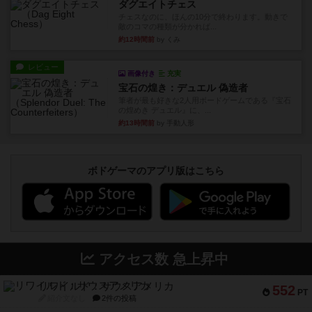
ダグエイトチェス
チェスなのに、ほんの10分で終わります。動きで
敵のコマの種類が分かれば...
約12時間前
by くみ
レビュー
画像付き
充実
宝石の煌き：デュエル 偽造者
筆者が最も好きな2人用ボードゲームである『宝石
の煌めき デュエル』に、...
約13時間前
by 手動人形
ボドゲーマのアプリ版はこちら
アクセス数 急上昇中
リワイルド：サウスアメリカ
552
PT
紹介文なし
2件の投稿