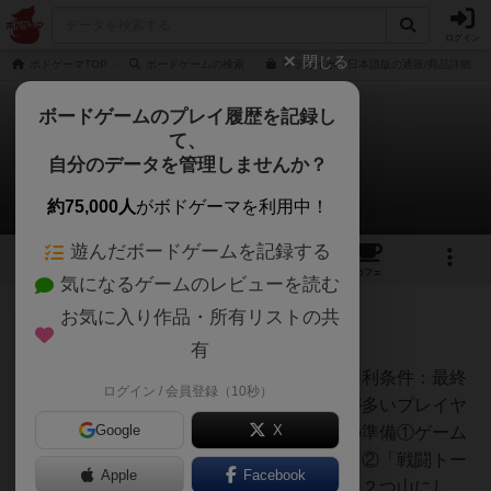
ログイン
閉じる
ボドゲーマTOP
ボードゲームの検索
マラカイボ 日本語版の通販/商品詳細
ボードゲームのプレイ履歴を記録し
て、
マラカイボ
自分のデータを管理しませんか？
1件のルール/インスト
約75,000人
がボドゲーマを利用中！
遊んだボードゲームを記録する
3
15
58
トップ
画像
動画
レビュー
カフェ
気になるゲームのレビューを読む
お気に入り作品・所有リストの共
神
605名
2名
0
充実
有
１）ゲーム名：マラカイボ２）勝利条件：最終
ログイン / 会員登録（10秒）
Hide
得点計算後、最も合計した得点が多いプレイヤ
Google
X
ーが勝利者となる。３）ゲームの準備①ゲーム
ボードをテーブルの中央に置く。②「戦闘トー
Apple
Facebook
クン」を裏向きでシャッフルし、２つ山にし