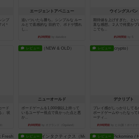
エージェントアベニュー
ウイングスパン
シンプ
追いついたら勝ち。シンプルな ルー
期待値を上げすぎた、とい
♪(＾
ルとで直感的な 目的で、ボドゲ慣れ
直な感想。２人で何度かプ
し...
こでも...
約2時間前
by daisdice
約2時間前
by S
レビュー
レビュー
ニューオールド
デクリプト
カード
ボードゲームを1,000個以上持って
プレイ感がしっかりしてる
」 状
いるユーザー視点で良かった点と悪
ボードゲームやったなって
か...
ーティ...
d）
約8時間前
by オグランド（Oguland）
約9時間前
by ヒロ(新！ボードゲ
レビュー
レビュー