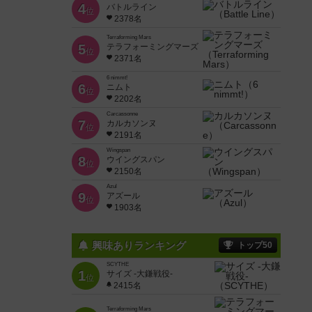
4
バトルライン
位
2378名
Terraforming Mars
5
テラフォーミングマーズ
位
2371名
6 nimmt!
6
ニムト
位
2202名
Carcassonne
7
カルカソンヌ
位
2191名
Wingspan
8
ウイングスパン
位
2150名
Azul
9
アズール
位
1903名
興味ありランキング
トップ50
SCYTHE
1
サイズ -大鎌戦役-
位
2415名
Terraforming Mars