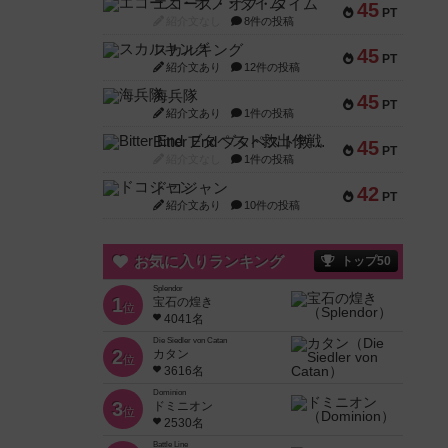
エコーズ・オブ・タイム
45
PT
紹介文なし
8件の投稿
スカルキング
45
PT
紹介文あり
12件の投稿
海兵隊
45
PT
紹介文あり
1件の投稿
Bitter End ブタペスト救出作戦
45
PT
紹介文なし
1件の投稿
ドコジャン
42
PT
紹介文あり
10件の投稿
お気に入りランキング
トップ50
Splendor
1
宝石の煌き
位
4041名
Die Siedler von Catan
2
カタン
位
3616名
Dominion
3
ドミニオン
位
2530名
Battle Line