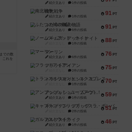
PT
紹介文あり
1件の投稿
南北戦争
91
PT
紹介文あり
1件の投稿
ふたつの城の物語
91
PT
紹介文あり
6件の投稿
ノームズ・アット・ナイト
88
PT
紹介文なし
1件の投稿
マーリン
76
5までの数
PT
紹介文あり
6件の投稿
。これを
フラットアイアン
75
PT
紹介文なし
2件の投稿
トランスオリエント・エクスプレス
70
PT
紹介文なし
1件の投稿
アンブッシュ！：ムーブアウト！
59
PT
紹介文あり
1件の投稿
キャプテン・フリップ：イスラ・ボンバ
51
PT
紹介文なし
2件の投稿
ガルフストライク
46
PT
紹介文あり
1件の投稿