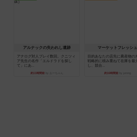
アルナックの失われし遺跡
マーケットフレッシ
アナログ対人プレイ数回。クニツィ
目的あなたの店先に農産物の
ア先生の名作「エルドラドを探し
戦略的に積み重ねて在庫を最
て」にあ...
し、競合...
約11時間前
by おーちゃん
約16時間前
by jurong