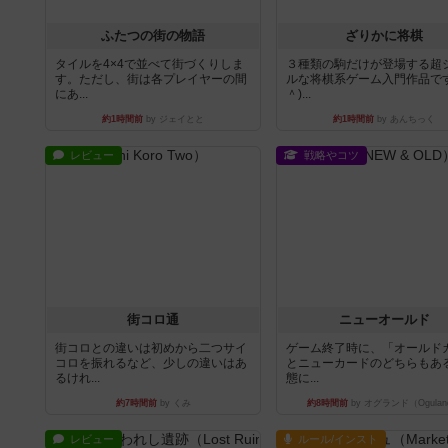
ふたつの街の物語
ざりかに将棋
タイルを4×4で並べて街づくりしま
３種類の駒だけが登場する超
す。ただし、街は各プレイヤーの間
ルな将棋系ゲーム入門作品です
にあ...
＾)...
約1時間前
by ジェイとと
約1時間前
by あんちっく
レビュー
戦略やコツ
街コロ通
ニューオールド
街コロとの違いは初めから二つサイ
ゲーム終了時に、「オールド
コロを振れるなど、少しの違いはあ
とニューカードのどちらもある
るけれ...
態に...
約7時間前
by くみ
約8時間前
by オグランド（Ogulan
レビュー
ルール/インスト