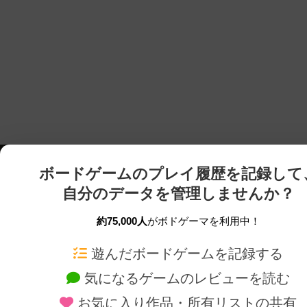
ボードゲームのプレイ履歴を記録して
自分のデータを管理しませんか？
約75,000人
がボドゲーマを利用中！
ボドゲーマTOP
ボードゲーム通販
遊んだボードゲームを記録する
気になるゲームのレビューを読む
ボードゲームを検索する
新作・再入荷情報
お気に入り作品・所有リストの共有
ボードゲームの新着レビュー
定番ボードゲームの通販