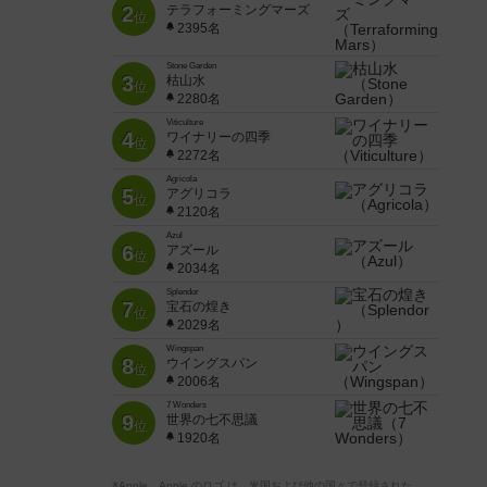
2
テラフォーミングマーズ
位
2395名
Stone Garden
3
枯山水
位
2280名
Viticulture
4
ワイナリーの四季
位
2272名
Agricola
5
アグリコラ
位
2120名
Azul
6
アズール
位
2034名
Splendor
7
宝石の煌き
位
2029名
Wingspan
8
ウイングスパン
位
2006名
7 Wonders
9
世界の七不思議
位
1920名
※Apple、Apple のロゴ は、米国および他の国々で登録された