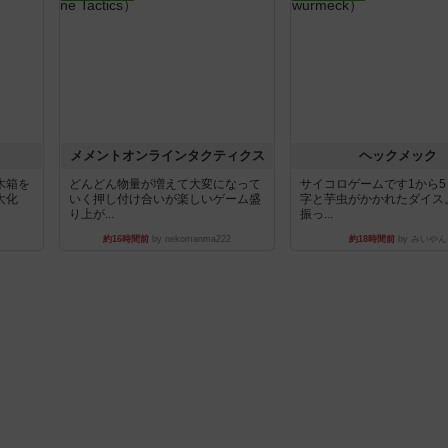
ュ
メメントオンラインタクティクス
ヘックメック
木箱を
どんどん物量が増えて大変になって
サイコロゲームです1から
大化
いく押し付け合いが楽しいゲーム盛
字と芋虫がかかれたダイス
り上が...
振っ...
約16時間前
by nekomanma222
約18時間前
by みいやん