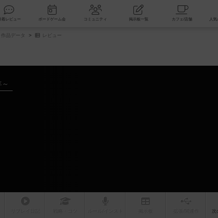
索
新着レビュー
ボードゲーム会
コミュニティ
掲示板一覧
作品データ
レビュー
年～
リプレイ
日記
戦略
・コツ
ルール
/インスト
掲示板
拡張/関連
作
次