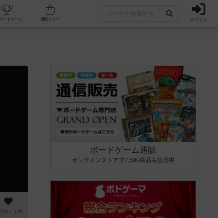
ログイン
カフェ/店舗
人気ボードゲーム
通販ストア
ボードゲーム通販
オンラインストアで7,500商品を販売中
のおすすめ