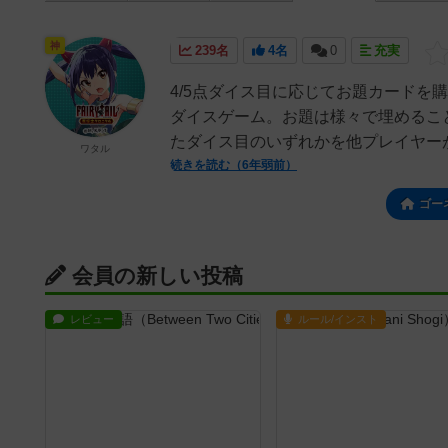
神
239名
4名
0
充実
4/5点ダイス目に応じてお題カードを
ダイスゲーム。お題は様々で埋めるこ
たダイス目のいずれかを他プレイヤーが
ワタル
続きを読む（6年弱前）
ゴー
会員の新しい投稿
レビュー
ルール/インスト