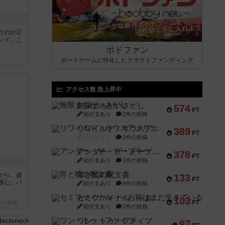
うのが正
レイ。こ
ボドファン
ボードゲームに特化したクラウドファンディング
アクセス数 急上昇中
無限まちがいさがし
574
PT
紹介文あり
2件の投稿
リワイルド：サウスアメリカ
389
PT
紹介文なし
2件の投稿
アンダー・ザ・テーブラー
378
PT
紹介文あり
1件の投稿
宵と暁の呪文書
から、超
133
PT
感じ。パ
紹介文あり
8件の投稿
セミファイナル ～お前はまだ生きている～
103
PT
ーム家族)
紹介文あり
1件の投稿
ワン・トゥ・ファイブ
97