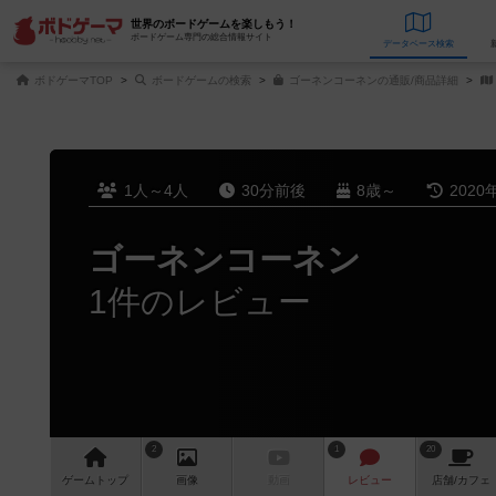
世界のボードゲームを楽しもう！
ボードゲーム専門の総合情報サイト
データベース
検
ボドゲーマTOP
ボードゲームの検索
ゴーネンコーネンの通販/商品詳細
1人～4人
30分前後
8歳～
2020
ゴーネンコーネン
1件のレビュー
2
1
20
ゲーム
トップ
画像
動画
レビュー
店舗/
カフェ